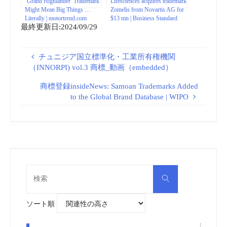
‘Grand Highlander’ Trademark
Lifesciences acquires trademark
Might Mean Big Things …
Zomelis from Novartis AG for
Literally | motortrend.com
$13 mn | Business Standard
最終更新日:2024/09/29
News
チュニジア国立標準化・工業所有権機関
（INNORPI) vol.3 商標_動画（embedded）
商標登録insideNews: Samoan Trademarks Added
to the Global Brand Database | WIPO
検
検
索
索
対
象:
ソート順