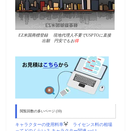
EZ米国商標登録 現地代理人不要でUSPTOに直接
出願 円安でもお
得
閲覧回数の多いページ (10)
キャラクターの使用料率
ライセンス料の相場
ってどのくらい？ キャラクター関連 vol.1
-