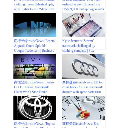
clothing maker defeats Apple,
ordered to pay Chinese firm
wins rights to use ‘Steve Jobs’
US$89,000 and apologise after
trademark
losing trademark appeal | South
China Morning Post
商標登録insideNews: Federal
Kylie Jenner’s ‘Stormi’
Appeals Court Upholds
trademark challenged by
Google Trademark | Business
clothing company | Fox
News | US News
Business
商標登録insideNews: Peatos
商標登録insideNews: EU top
CEO: Cheetos Trademark
court backs Audi in trademark
Claim Won’t Stop Brand
dispute with spare parts firm |
Success | Project NOSH
www.xm.com
商標登録insideNews: Toyota
商標登録insideNews: Eris