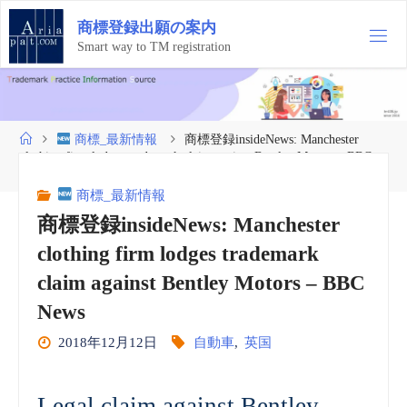
コ
商
標
登
録
出
願
の
案
内
ン
テ
Smart way to TM registration
ン
ツ
へ
ス
ホ
商標_最新情報
商標登録insideNews: Manchester
キ
ー
clothing firm lodges trademark claim against Bentley Motors – BBC
ッ
ム
News
プ
商標_最新情報
商標登録insideNews: Manchester
clothing firm lodges trademark
claim against Bentley Motors – BBC
News
2018年12月12日
自動車
,
英国
Legal claim against Bentley