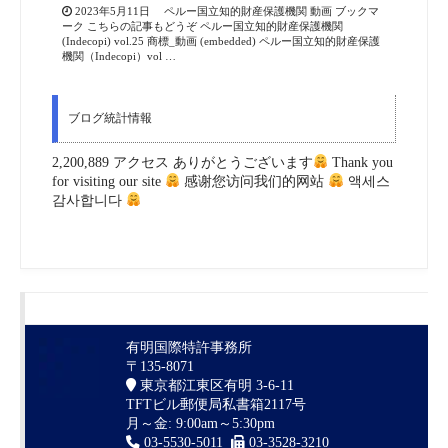
2023年5月11日 ペルー国立知的財産保護機関 動画 ブックマ
ーク こちらの記事もどうぞ ペルー国立知的財産保護機関
(Indecopi) vol.25 商標_動画 (embedded) ペルー国立知的財産保護
機関（Indecopi）vol …
ブログ統計情報
2,200,889 アクセス ありがとうございます
Thank you
for visiting our site
感谢您访问我们的网站
액세스
감사합니다
有明国際特許事務所
〒135-8071
東京都江東区有明 3-6-11
TFTビル郵便局私書箱2117号
月～金: 9:00am～5:30pm
03-5530-5011
03-3528-3210