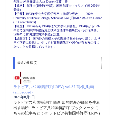
弁理士 米国弁護士 Juris Doctor 佐藤 勝
【資格】 弁理士(1986年登録)、米国弁護士（イリノイ州 2001年
登録）
【学歴】1983年東北大学理学部卒（物理学専攻）、1997年
University of Illinois Chicago, School of Law (旧JMLS)卒 Juris Doctor
(IP Concentration)
【職歴】 1983年から1984年まで大手印刷会社、1984年から1997
年まで国内特許事務所および米国法律事務所にそれぞれ勤務。
1999年に有明国際特許事務所設立
【編集方針】 国内外の商標とその関連情報をわかり易く、より
早く正確に提供し、少しでも実務関係者や関心が有る方の役に
立つことを目指しております。
最近の投稿 (5)
ラトビア共和国特許庁(LRPV) vol.37 商標_動画
(embedded)
2026年8月9日
ラトビア共和国特許庁 動画 知的財産が価値を生み
出す場所 | ラトビア共和国特許庁 ブックマーク こ
ちらの記事もどうぞ ラトビア共和国特許庁(LRPV)