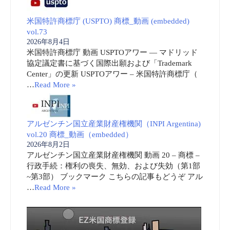
米国特許商標庁 (USPTO) 商標_動画 (embedded)
vol.73
2026年8月4日
米国特許商標庁 動画 USPTOアワー ― マドリッド
協定議定書に基づく国際出願および「Trademark
Center」の更新 USPTOアワー – 米国特許商標庁（
…
Read More »
アルゼンチン国立産業財産権機関（INPI Argentina)
vol.20 商標_動画（embedded）
2026年8月2日
アルゼンチン国立産業財産権機関 動画 20 – 商標 –
行政手続：権利の喪失、無効、および失効（第1部
~第3部） ブックマーク こちらの記事もどうぞ アル
…
Read More »