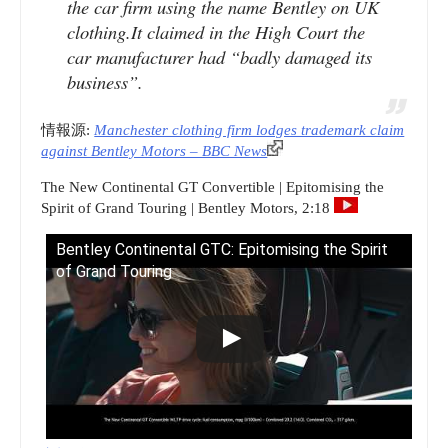
the car firm using the name Bentley on UK
clothing.It claimed in the High Court the
car manufacturer had “badly damaged its
business”.
情報源:
Manchester clothing firm lodges trademark claim
against Bentley Motors – BBC News
The New Continental GT Convertible | Epitomising the
Spirit of Grand Touring | Bentley Motors, 2:18
Bentley Continental GTC: Epitomising the Spirit
of Grand Touring