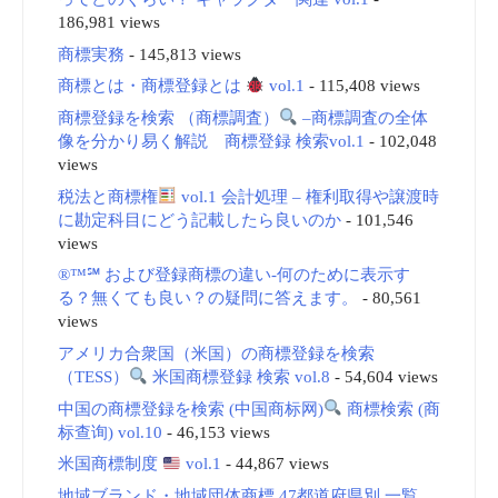
186,981 views
商標実務
- 145,813 views
商標とは・商標登録とは
vol.1
- 115,408 views
商標登録を検索 （商標調査）
–商標調査の全体
像を分かり易く解説 商標登録 検索vol.1
- 102,048
views
税法と商標権
vol.1 会計処理 – 権利取得や譲渡時
に勘定科目にどう記載したら良いのか
- 101,546
views
®™℠ および登録商標の違い-何のために表示す
る？無くても良い？の疑問に答えます。
- 80,561
views
アメリカ合衆国（米国）の商標登録を検索
（TESS）
米国商標登録 検索 vol.8
- 54,604 views
中国の商標登録を検索 (中国商标网)
商標検索 (商
标查询) vol.10
- 46,153 views
米国商標制度
vol.1
- 44,867 views
地域ブランド・地域団体商標 47都道府県別 一覧