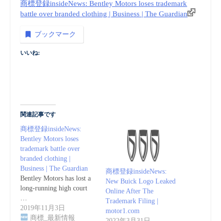
商標登録insideNews: Bentley Motors loses trademark
battle over branded clothing | Business | The Guardian
ブックマーク
いいね:
関連記事です
商標登録insideNews:
Bentley Motors loses
trademark battle over
branded clothing |
Business | The Guardian
商標登録insideNews:
Bentley Motors has lost a
New Buick Logo Leaked
long-running high court
Online After The
…
Trademark Filing |
2019年11月3日
motor1.com
商標_最新情報
2022年3月31日