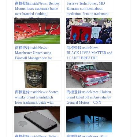
商標登録insideNews: Bentley
Tesla vs Tesla Power: MD
Motors loses trademark battle
Khurana confident about
over branded clothing |
mediation, firm on trademark
Business | The Guardian
ownership | Mint
商標登録insideNews:
商標登録insideNews:
Manchester United suing
BLACK LIVES MATTER and
Football Manager dev for
I CAN’T BREATHE
trademark infringement |
trademarks filed: Manchester
pcinvasion.com
businessman plans charitable
foundation | World Trademark
Review
商標登録insideNews: Scotch
商標登録insideNews: Holden
whisky brand Glenfiddich
brand killed off in Australia by
loses trademark battle with
General Motors – CNN
Indian firm | Daily Mail Online
商標登録insideNews: Italian
商標登録insideNews: Muji