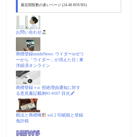
最近閲覧数の多いページ (24-48 HOURS)
お問い合わせ
商標登録insideNews: ウイダーinゼリ
ーから「ウイダー」が消えた日 | 東
洋経済オンライン
商標登録＋α: 拒絶理由通知に対す
る意見書記載例#1-#107 目次🖋
税法と商標権
vol.2 印紙税と登録
免許税