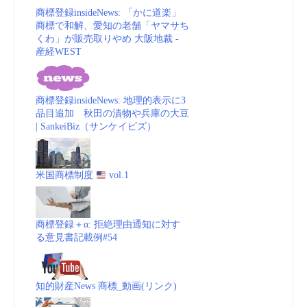
商標登録insideNews: 「かに道楽」
商標で和解、愛知の老舗「ヤマサち
くわ」が販売取りやめ 大阪地裁 -
産経WEST
商標登録insideNews: 地理的表示に3
品目追加 秋田の漬物や兵庫の大豆
| SankeiBiz（サンケイビズ）
米国商標制度
vol.1
商標登録＋α: 拒絶理由通知に対す
る意見書記載例#54
知的財産News 商標_動画(リンク)