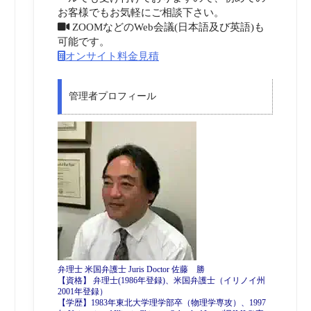
お客様でもお気軽にご相談下さい。
ZOOMなどのWeb会議(日本語及び英語)も
可能です。
オンサイト料金見積
管理者プロフィール
弁理士 米国弁護士 Juris Doctor 佐藤 勝
【資格】 弁理士(1986年登録)、米国弁護士（イリノイ州
2001年登録）
【学歴】1983年東北大学理学部卒（物理学専攻）、1997