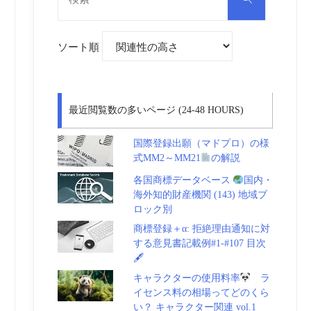
対
索
象:
ソート順
最近閲覧数の多いページ (24-48 HOURS)
国際登録出願（マドプロ）の様
式MM2～MM21
の解説
各国商標データベース
国内・
海外知的財産機関 (143) 地域ブ
ロック別
商標登録＋α: 拒絶理由通知に対
する意見書記載例#1-#107 目次
🖋
キャラクターの使用料率
ラ
イセンス料の相場ってどのくら
い？ キャラクター関連 vol.1