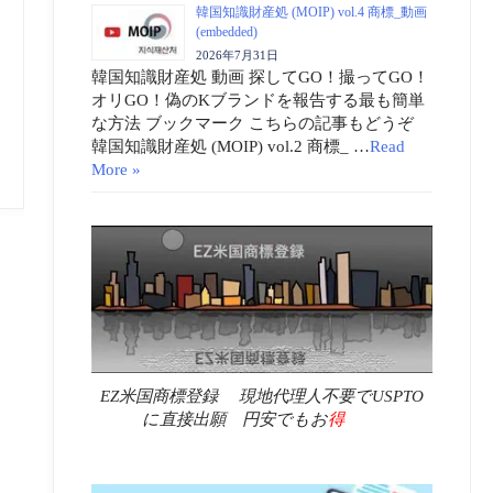
韓国知識財産処 (MOIP) vol.4 商標_動画
(embedded)
2026年7月31日
韓国知識財産処 動画 探してGO！撮ってGO！
オリGO！偽のKブランドを報告する最も簡単
な方法 ブックマーク こちらの記事もどうぞ
韓国知識財産処 (MOIP) vol.2 商標_ …
Read
More »
EZ米国商標登録 現地代理人不要でUSPTO
に直接出願 円安でもお
得