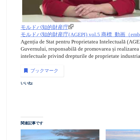
モルドバ知的財産庁
モルドバ知的財産庁(AGEPI) vol.5 商標_動画（emb
Agenția de Stat pentru Proprietatea Intelectuală (AGEP
Guvernului, responsabilă de promovarea și realizarea ac
intelectuale privind drepturile de proprietate industria
ブックマーク
いいね:
関連記事です