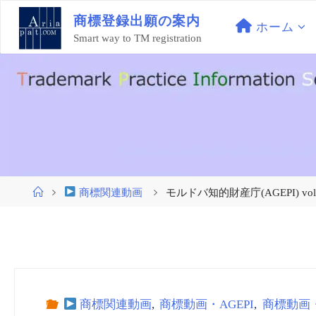
コ
商
標
登
録
出
願
の
案
内
ン
ホーム
Smart way to TM registration
テ
ン
ツ
へ
ス
キ
ッ
プ
ホ
商標関連動画
モルドバ知的財産庁(AGEPI) vol
ー
ム
商標関連動画
,
商標動画・AGEPI
,
商標動画