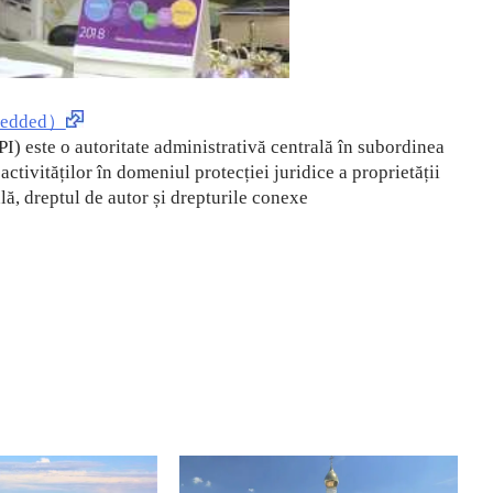
edded）
I) este o autoritate administrativă centrală în subordinea
tivităților în domeniul protecției juridice a proprietății
lă, dreptul de autor și drepturile conexe