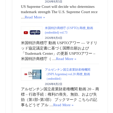
2026年8月5日
US Supreme Court will decide who determines
trademark strength The U.S. Supreme Court rece
…
Read More »
米国特許商標庁 (USPTO) 商標_動画
(embedded) vol.73
2026年8月4日
米国特許商標庁 動画 USPTOアワー ― マドリ
ッド協定議定書に基づく国際出願および
「Trademark Center」の更新 USPTOアワー –
米国特許商標庁（ …
Read More »
アルゼンチン国立産業財産権機関
（INPI Argentina) vol.20 商標_動画
（embedded）
2026年8月2日
アルゼンチン国立産業財産権機関 動画 20 – 商
標 – 行政手続：権利の喪失、無効、および失
効（第1部~第3部） ブックマーク こちらの記
事もどうぞ アル …
Read More »