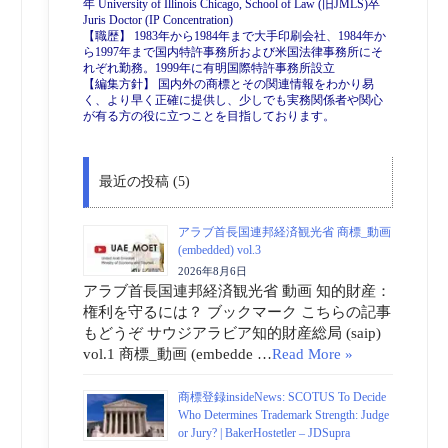
年 University of Illinois Chicago, School of Law (旧JMLS)卒
Juris Doctor (IP Concentration)
【職歴】 1983年から1984年まで大手印刷会社、1984年か
ら1997年まで国内特許事務所および米国法律事務所にそ
れぞれ勤務。1999年に有明国際特許事務所設立
【編集方針】 国内外の商標とその関連情報をわかり易
く、より早く正確に提供し、少しでも実務関係者や関心
が有る方の役に立つことを目指しております。
最近の投稿 (5)
アラブ首長国連邦経済観光省 商標_動画
(embedded) vol.3
2026年8月6日
アラブ首長国連邦経済観光省 動画 知的財産：
権利を守るには？ ブックマーク こちらの記事
もどうぞ サウジアラビア知的財産総局 (saip)
vol.1 商標_動画 (embedde …
Read More »
商標登録insideNews: SCOTUS To Decide
Who Determines Trademark Strength: Judge
or Jury? | BakerHostetler – JDSupra