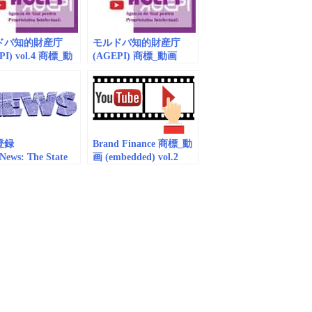
ドバ知的財産庁
モルドバ知的財産庁
PI) vol.4 商標_動
(AGEPI) 商標_動画
mbedded）
(embedded) vol.10
登録
Brand Finance 商標_動
eNews: The State
画 (embedded) vol.2
y on Intellectual
rty of the
lic of Moldova
I) joins TMclass |
O