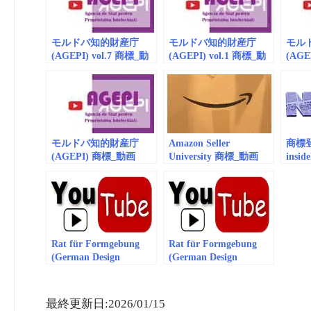
モルドバ知的財産庁
モルドバ知的財産庁
モル
(AGEPI) vol.7 商標_動
(AGEPI) vol.1 商標_動
(AGE
画
画 (embedded/playlist)
画（e
（embedded/playlist）
モルドバ知的財産庁
Amazon Seller
商標
(AGEPI) 商標_動画
University 商標_動画
insid
(embedded) vol.9
(embedded/playlist)
Agenc
Prope
Repub
(AGEP
EUIP
Rat für Formgebung
Rat für Formgebung
(German Design
(German Design
Council) 商標_動画
Council) 商標_動画
(embedded) vol.7
(embedded) vol.8
最終更新日:2026/01/15