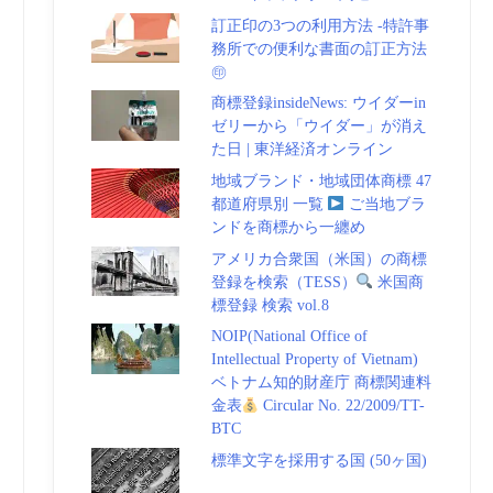
訂正印の3つの利用方法 -特許事
務所での便利な書面の訂正方法
㊞
商標登録insideNews: ウイダーin
ゼリーから「ウイダー」が消え
た日 | 東洋経済オンライン
地域ブランド・地域団体商標 47
都道府県別 一覧
ご当地ブラ
ンドを商標から一纏め
アメリカ合衆国（米国）の商標
登録を検索（TESS）
米国商
標登録 検索 vol.8
NOIP(National Office of
Intellectual Property of Vietnam)
ベトナム知的財産庁 商標関連料
金表
Circular No. 22/2009/TT-
BTC
標準文字を採用する国 (50ヶ国)