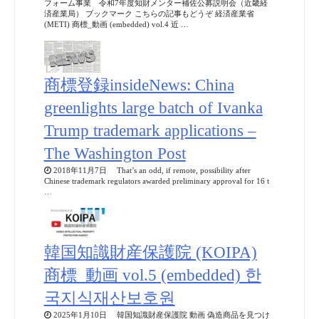
フォーム事業 令和7年度知財メンター補佐公募説明会（近畿経
済産業局） ブックマーク こちらの記事もどうぞ 経済産業省
(METI) 商標_動画 (embedded) vol.4 近 …
商標登録insideNews: China
greenlights large batch of Ivanka
Trump trademark applications –
The Washington Post
2018年11月7日 That’s an odd, if remote, possibility after
Chinese trademark regulators awarded preliminary approval for 16 t
…
韓国知識財産保護院 (KOIPA)
商標_動画 vol.5 (embedded) 한
국지식재산보호원
2025年1月10日 韓国知識財産保護院 動画 偽造商品を見つけ