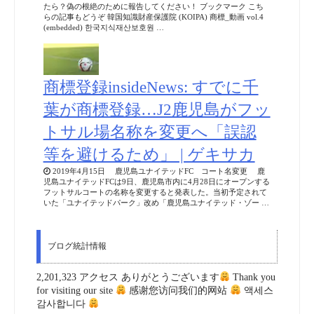
たら？偽の根絶のために報告してください！ ブックマーク こち
らの記事もどうぞ 韓国知識財産保護院 (KOIPA) 商標_動画 vol.4
(embedded) 한국지식재산보호원 …
商標登録insideNews: すでに千
葉が商標登録…J2鹿児島がフッ
トサル場名称を変更へ「誤認
等を避けるため」 | ゲキサカ
2019年4月15日 鹿児島ユナイテッドFC コート名変更 鹿
児島ユナイテッドFCは9日、鹿児島市内に4月28日にオープンする
フットサルコートの名称を変更すると発表した。当初予定されて
いた「ユナイテッドパーク」改め「鹿児島ユナイテッド・ゾー …
ブログ統計情報
2,201,323 アクセス ありがとうございます
Thank you
for visiting our site
感谢您访问我们的网站
액세스
감사합니다