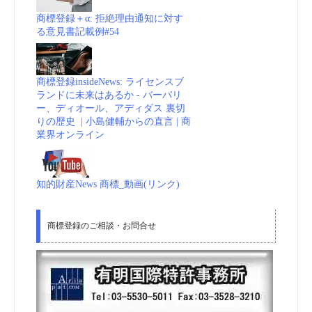
商標登録＋α: 拒絶理由通知に対す
る意見書記載例#54
商標登録insideNews: ライセンスブ
ランドに未来はあるか - バーバリ
ー、ディオール、アディダス 裏切
りの歴史 | 小島健輔からの直言 | 商
業界オンライン
知的財産News 商標_動画(リンク)
商標登録のご相談・お問合せ