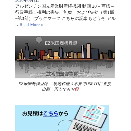
2026年8月2日
アルゼンチン国立産業財産権機関 動画 20 – 商標 –
行政手続：権利の喪失、無効、および失効（第1部
~第3部） ブックマーク こちらの記事もどうぞ アル
…
Read More »
EZ米国商標登録 現地代理人不要でUSPTOに直接
出願 円安でもお
得