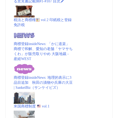
る意見書記載例#1-#107 目次🖋
税法と商標権
vol.2 印紙税と登録
免許税
商標登録insideNews: 「かに道楽」
商標で和解、愛知の老舗「ヤマサち
くわ」が販売取りやめ 大阪地裁 -
産経WEST
商標登録insideNews: 地理的表示に3
品目追加 秋田の漬物や兵庫の大豆
| SankeiBiz（サンケイビズ）
米国商標制度
vol.1