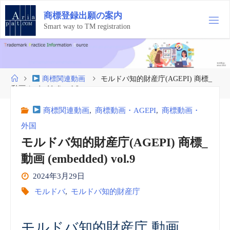
コ
商
標
登
録
出
願
の
案
内
ン
テ
Smart way to TM registration
ン
ツ
へ
ス
ホ
商標関連動画
モルドバ知的財産庁(AGEPI) 商標_
キ
ー
動画 (embedded) vol.9
ッ
ム
プ
商標関連動画
,
商標動画・AGEPI
,
商標動画・
外国
モルドバ知的財産庁(AGEPI) 商標_
動画 (embedded) vol.9
2024年3月29日
モルドバ
,
モルドバ知的財産庁
モルドバ知的財産庁 動画