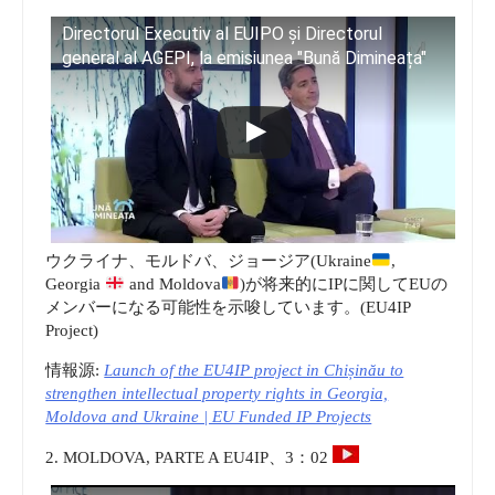
Directorul Executiv al EUIPO și Directorul
general al AGEPI, la emisiunea "Bună Dimineața"
ウクライナ、モルドバ、ジョージア(Ukraine
,
Georgia
and Moldova
)が将来的にIPに関してEUの
メンバーになる可能性を示唆しています。(EU4IP
Project)
情報源:
Launch of the EU4IP project in Chișinău to
strengthen intellectual property rights in Georgia,
Moldova and Ukraine | EU Funded IP Projects
2. MOLDOVA, PARTE A EU4IP、3：02