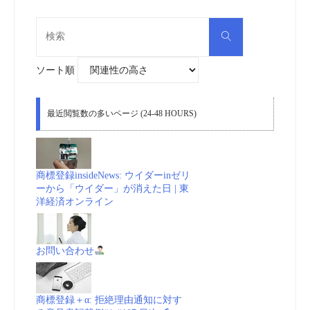
検
検
索
索
対
象:
ソート順
最近閲覧数の多いページ (24-48 HOURS)
商標登録insideNews: ウイダーinゼリ
ーから「ウイダー」が消えた日 | 東
洋経済オンライン
お問い合わせ
商標登録＋α: 拒絶理由通知に対す