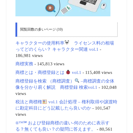
閲覧回数の多いページ (10)
キャラクターの使用料率
ライセンス料の相場
ってどのくらい？ キャラクター関連 vol.1
-
186,981 views
商標実務
- 145,813 views
商標とは・商標登録とは
vol.1
- 115,408 views
商標登録を検索 （商標調査）
–商標調査の全体
像を分かり易く解説 商標登録 検索vol.1
- 102,048
views
税法と商標権
vol.1 会計処理 – 権利取得や譲渡時
に勘定科目にどう記載したら良いのか
- 101,547
views
®™℠ および登録商標の違い-何のために表示す
る？無くても良い？の疑問に答えます。
- 80,561