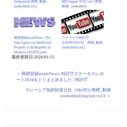
(Sakpatenti) 商標_動画
関(Uruguay XXI) vol.2 商標_
(embedded) vol.1
動画（embedded）
商標登録insideNews: The
ウクライナ特許庁
State Agency on Intellectual
(UKRPATENT) 商標_動画
Property of the Republic of
(embedded) vol.2
Moldova (AGEPI) joins
最終更新日:2026/01/15
TMclass | EUIPO
商標登録insideNews: 特許庁ステータスレポ
ート2024をとりまとめました | 特許庁
マレーシア知的財産公社（MyIPO) 商標_動画
(embedded/playlist) vol.9