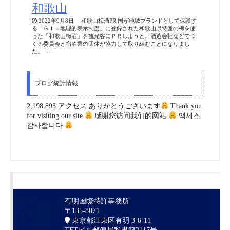
和歌山
2022年9月8日 和歌山梅酒PR 国が地域ブランドとして保護す
る「ＧＩ＝地理的表示制度」に登録された和歌山県特産の梅を使
った「和歌山梅酒」を観光客にＰＲしようと、酒造会社などでつ
くる委員会と宿泊業の団体が協力して取り組むことになりまし
た。 …
ブログ統計情報
2,198,893 アクセス ありがとうございます
Thank you
for visiting our site
感谢您访问我们的网站
액세스
감사합니다
有明国際特許事務所
〒135-8071
東京都江東区有明 3-6-11