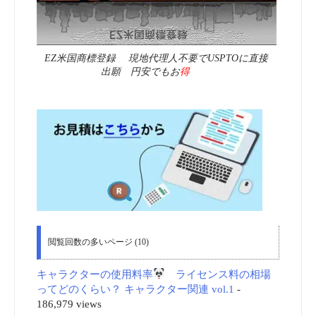
EZ米国商標登録 現地代理人不要でUSPTOに直接
出願 円安でもお
得
閲覧回数の多いページ (10)
キャラクターの使用料率
ライセンス料の相場
ってどのくらい？ キャラクター関連 vol.1
-
186,979 views