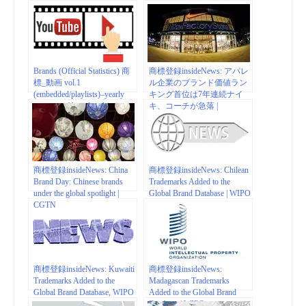
Brands (Official Statistics) 商
商標登録insideNews: アパレ
標_動画 vol.1
ル企業のブランド価値ラン
(embedded/playlists)–yearly
キング首位は7年連続ナイ
statistics of brand rankings
キ、コーチが急落 |
fashionsnap.com
商標登録insideNews: China
商標登録insideNews: Chilean
Brand Day: Chinese brands
Trademarks Added to the
under the global spotlight |
Global Brand Database | WIPO
CGTN
商標登録insideNews: Kuwaiti
商標登録insideNews:
Trademarks Added to the
Madagascan Trademarks
Global Brand Database, WIPO
Added to the Global Brand
Database | WIPO