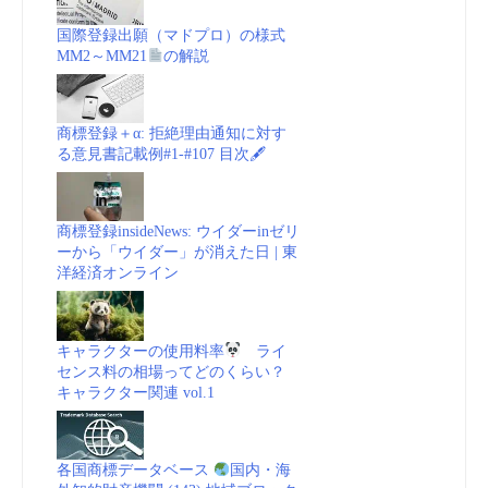
国際登録出願（マドプロ）の様式
MM2～MM21
の解説
商標登録＋α: 拒絶理由通知に対す
る意見書記載例#1-#107 目次🖋
商標登録insideNews: ウイダーinゼリ
ーから「ウイダー」が消えた日 | 東
洋経済オンライン
キャラクターの使用料率
ライ
センス料の相場ってどのくらい？
キャラクター関連 vol.1
各国商標データベース
国内・海