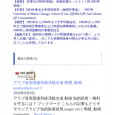
【資格】 弁理士(1986年登録)、米国弁護士（イリノイ州 2001年
登録）
【学歴】1983年東北大学理学部卒（物理学専攻）、1997年
University of Illinois Chicago, School of Law (旧JMLS)卒 Juris Doctor
(IP Concentration)
【職歴】 1983年から1984年まで大手印刷会社、1984年から1997
年まで国内特許事務所および米国法律事務所にそれぞれ勤務。
1999年に有明国際特許事務所設立
【編集方針】 国内外の商標とその関連情報をわかり易く、より
早く正確に提供し、少しでも実務関係者や関心が有る方の役に
立つことを目指しております。
最近の投稿 (5)
アラブ首長国連邦経済観光省 商標_動画
(embedded) vol.3
2026年8月6日
アラブ首長国連邦経済観光省 動画 知的財産：権利
を守るには？ ブックマーク こちらの記事もどうぞ
サウジアラビア知的財産総局 (saip) vol.1 商標_動画
(embedde …
Read More »