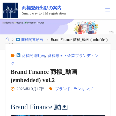
コ
商
標
登
録
出
願
の
案
内
ン
テ
Smart way to TM registration
ン
ツ
へ
ス
ホ
商標関連動画
Brand Finance 商標_動画 (embedded)
キ
ー
vol.2
ッ
ム
プ
商標関連動画
,
商標動画・企業ブランディン
グ
Brand Finance 商標_動画
(embedded) vol.2
2023年10月17日
ブランド
,
ランキング
Brand Finance 動画