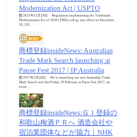
Modernization Act | USPTO
2021年11月20日 Regulations implementing the Trademark
Modernization Act of 2020 (TMA) will go into effect on December
18, 202 …
商標登録insideNews: Australian
Trade Mark Search launching at
Pause Fest 2017 | IP Australia
2017年2月28日 We’re launching our new Australian Trade
Mark Search tool this Friday 10 February at Pause Fest 2017, an
event …
商標登録insideNews:ＧＩ登録の
和歌山梅酒ＰＲへ 酒造会社や
宿泊業団体などが協力｜NHK