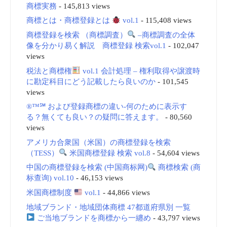
商標実務
- 145,813 views
商標とは・商標登録とは
vol.1
- 115,408 views
商標登録を検索 （商標調査）
–商標調査の全体
像を分かり易く解説 商標登録 検索vol.1
- 102,047
views
税法と商標権
vol.1 会計処理 – 権利取得や譲渡時
に勘定科目にどう記載したら良いのか
- 101,545
views
®™℠ および登録商標の違い-何のために表示す
る？無くても良い？の疑問に答えます。
- 80,560
views
アメリカ合衆国（米国）の商標登録を検索
（TESS）
米国商標登録 検索 vol.8
- 54,604 views
中国の商標登録を検索 (中国商标网)
商標検索 (商
标查询) vol.10
- 46,153 views
米国商標制度
vol.1
- 44,866 views
地域ブランド・地域団体商標 47都道府県別 一覧
ご当地ブランドを商標から一纏め
- 43,797 views