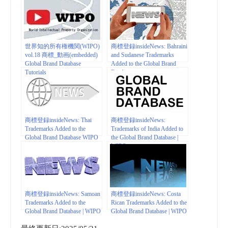
世界知的所有権機関(WIPO)
商標登録insideNews: Bahraini
vol.18 商標_動画(embedded)
and Sudanese Trademarks
Global Brand Database
Added to the Global Brand
Tutorials
Database
商標登録insideNews: Thai
商標登録insideNews:
Trademarks Added to the
Trademarks of India Added to
Global Brand Database WIPO
the Global Brand Database |
WIPO
商標登録insideNews: Samoan
商標登録insideNews: Costa
Trademarks Added to the
Rican Trademarks Added to the
Global Brand Database | WIPO
Global Brand Database | WIPO