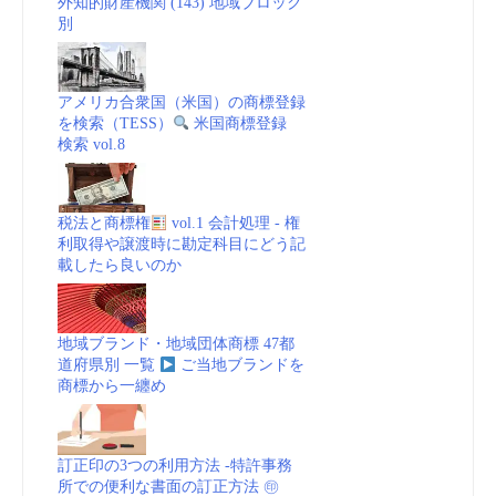
外知的財産機関 (143) 地域ブロック
別
アメリカ合衆国（米国）の商標登録
を検索（TESS）
米国商標登録
検索 vol.8
税法と商標権
vol.1 会計処理 - 権
利取得や譲渡時に勘定科目にどう記
載したら良いのか
地域ブランド・地域団体商標 47都
道府県別 一覧
ご当地ブランドを
商標から一纏め
訂正印の3つの利用方法 -特許事務
所での便利な書面の訂正方法 ㊞