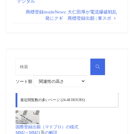
デジタル
商標登録insideNews: 大仁田厚が電流爆破戦乱
発にクギ 商標登録出願 | 東スポ
検
検
索
索
対
象:
ソート順
最近閲覧数の多いページ (24-48 HOURS)
国際登録出願（マドプロ）の様式
MM2～MM21
の解説