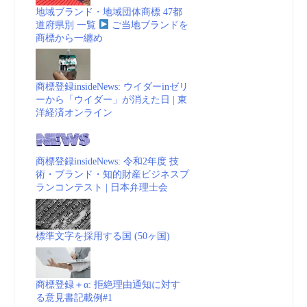
地域ブランド・地域団体商標 47都
道府県別 一覧
ご当地ブランドを
商標から一纏め
商標登録insideNews: ウイダーinゼリ
ーから「ウイダー」が消えた日 | 東
洋経済オンライン
商標登録insideNews: 令和2年度 技
術・ブランド・知的財産ビジネスプ
ランコンテスト | 日本弁理士会
標準文字を採用する国 (50ヶ国)
商標登録＋α: 拒絶理由通知に対す
る意見書記載例#1