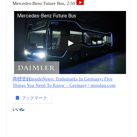
Mercedes-Benz Future Bus, 2:50
Mercedes-Benz Future Bus
商標登録insideNews: Trademarks In Germany: Five
Things You Need To Know – Germany | mondaq.com
ブックマーク
いいね: