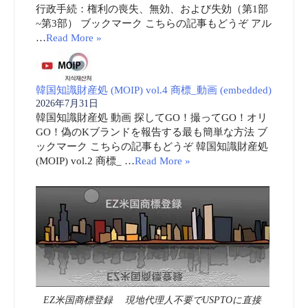
行政手続：権利の喪失、無効、および失効（第1部
~第3部） ブックマーク こちらの記事もどうぞ アル
…
Read More »
韓国知識財産処 (MOIP) vol.4 商標_動画 (embedded)
2026年7月31日
韓国知識財産処 動画 探してGO！撮ってGO！オリ
GO！偽のKブランドを報告する最も簡単な方法 ブ
ックマーク こちらの記事もどうぞ 韓国知識財産処
(MOIP) vol.2 商標_ …
Read More »
EZ米国商標登録 現地代理人不要でUSPTOに直接