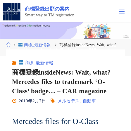
コ
商
標
登
録
出
願
の
案
内
ン
テ
Smart way to TM registration
ン
ツ
へ
ス
ホ
商標_最新情報
商標登録insideNews: Wait, what?
キ
ー
Mercedes files to trademark ‘O-Class’ badge… – CAR magazine
ッ
ム
プ
商標_最新情報
商標登録insideNews: Wait, what?
Mercedes files to trademark ‘O-
Class’ badge… – CAR magazine
2019年2月7日
メルセデス
,
自動車
Mercedes files for O-Class