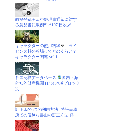
商標登録＋α: 拒絶理由通知に対す
る意見書記載例#1-#107 目次🖋
キャラクターの使用料率
ライ
センス料の相場ってどのくらい？
キャラクター関連 vol.1
各国商標データベース
国内・海
外知的財産機関 (143) 地域ブロック
別
訂正印の3つの利用方法 -特許事務
所での便利な書面の訂正方法 ㊞