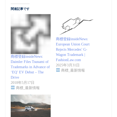
関連記事です
商標登録insideNews:
European Union Court
Rejects Mercedes’ G-
Wagon Trademark |
商標登録insideNews:
FashionLaw.com
Daimler Files Tsunami of
2025年3月31日
Trademarks in Advance of
商標_最新情報
‘EQ’ EV Debut – The
Drive
2018年5月17日
商標_最新情報