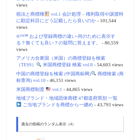
views
税法と商標権
vol.1 会計処理 – 権利取得や譲渡時
に勘定科目にどう記載したら良いのか
- 101,544
views
®™℠ および登録商標の違い-何のために表示す
る？無くても良い？の疑問に答えます。
- 80,559
views
アメリカ合衆国（米国）の商標登録を検索
（TESS）
米国商標登録 検索 vol.8
- 54,603 views
中国の商標登録を検索 (中国商标网)
商標検索 (商
标查询) vol.10
- 46,151 views
米国商標制度
vol.1
- 44,865 views
地域ブランド・地域団体商標 47都道府県別 一覧
ご当地ブランドを商標から一纏め
- 43,793 views
過去の投稿のランダム表示（4）