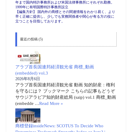
年まで国内特許事務所および米国法律事務所にそれぞれ勤務。
1999年に有明国際特許事務所設立
【編集方針】 国内外の商標とその関連情報をわかり易く、より
早く正確に提供し、少しでも実務関係者や関心が有る方の役に
立つことを目指しております。
最近の投稿 (5)
アラブ首長国連邦経済観光省 商標_動画
(embedded) vol.3
2026年8月6日
アラブ首長国連邦経済観光省 動画 知的財産：権利
を守るには？ ブックマーク こちらの記事もどうぞ
サウジアラビア知的財産総局 (saip) vol.1 商標_動画
(embedde …
Read More »
商標登録insideNews: SCOTUS To Decide Who
Determines Trademark Strength: Judge or Jury? |