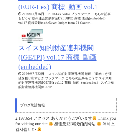
(EUR-Lex) 商標_動画 vol.1
2020年1月16日 EUR-Lex Video ブックマーク こちらの記事
もどうぞ 欧州連合知的財産庁(EUIPO) 商標_動画(embedded)
vol.17 商標登録insideNews: Judges from 74 Countri …
スイス知的財産連邦機関
(IGE/IPI) vol.17 商標_動画
(embedded)
2026年7月22日 スイス知的財産連邦機関 動画 「独自」が価
値を創り出すとき ブックマーク こちらの記事もどうぞ スイス知
的財産連邦機関(IGE/IPI) vol.12 商標_動画（embedded） スイス知
的財産連邦機関(IGE/IP …
ブログ統計情報
2,197,654 アクセス ありがとうございます
Thank you
for visiting our site
感谢您访问我们的网站
액세스
감사합니다