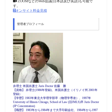
ZOOMなどのWeb会議(日本語及び英語)も可能で
す。
オンサイト料金見積
管理者プロフィール
弁理士 米国弁護士 Juris Doctor 佐藤 勝
【資格】 弁理士(1986年登録)、米国弁護士（イリノイ州 2001年
登録）
【学歴】1983年東北大学理学部卒（物理学専攻）、1997年
University of Illinois Chicago, School of Law (旧JMLS)卒 Juris Doctor
(IP Concentration)
【職歴】 1983年から1984年まで大手印刷会社、1984年から1997