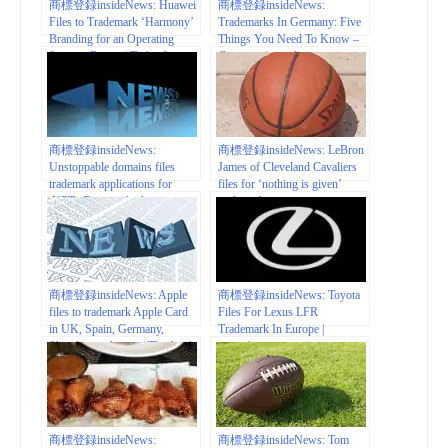
商標登録insideNews: Huawei
商標登録insideNews:
Files to Trademark ‘Harmony’
Trademarks In Germany: Five
Branding for an Operating
Things You Need To Know –
System: Report | Technology
Germany | mondaq.com
News
商標登録insideNews:
商標登録insideNews: LeBron
Unstoppable domains files
James of Cleveland Cavaliers
trademark applications for
files for ‘nothing is given’
.NFT, .Doge and others –
trademark
Domain Name Wire | Domain
Name News
商標登録insideNews: Apple
商標登録insideNews: Toyota
files to trademark Apple Card
Files For Lexus LFR
in UK, Spain, Germany,
Trademark In Europe |
Slovakia, and more | The Apple
motor1.com
Post
商標登録insideNews:
商標登録insideNews: Tom