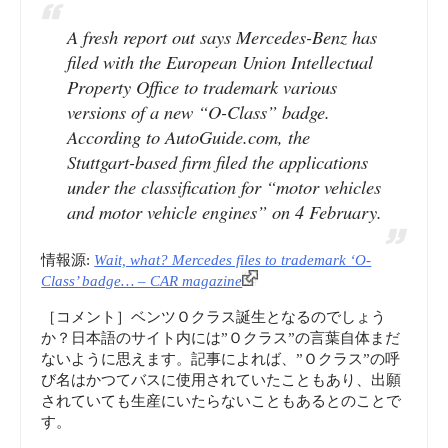
A fresh report out says Mercedes-Benz has
filed with the European Union Intellectual
Property Office to trademark various
versions of a new “O-Class” badge.
According to AutoGuide.com, the
Stuttgart-based firm filed the applications
under the classification for “motor vehicles
and motor vehicle engines” on 4 February.
情報源:
Wait, what? Mercedes files to trademark ‘O-
Class’ badge… – CAR magazine
［コメント］ベンツＯクラス誕生となるのでしょう
か？日本語のサイト内には”Ｏクラス”の言葉自体まだ
ないように思えます。記事によれば、”Ｏクラス”の呼
び名はかつてバスに使用されていたこともあり、出願
されていても生産にいたらないこともあるとのことで
す。