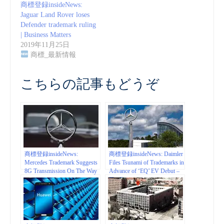
商標登録insideNews:
Jaguar Land Rover loses
Defender trademark ruling
| Business Matters
2019年11月25日
商標_最新情報
こちらの記事もどうぞ
商標登録insideNews:
商標登録insideNews: Daimler
Mercedes Trademark Suggests
Files Tsunami of Trademarks in
8G Transmission On The Way
Advance of ‘EQ’ EV Debut –
The Drive