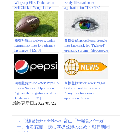
Wingstop Files Trademark to
Brady files trademark
Sell Chicken Wings in the
application for ‘TB x TB’ –
Metaverse |
NFL.com
businessinsider.com
商標登録insideNews: Colin
商標登録insideNews: Google
Kaepernick files to trademark
files trademark for ‘Pigweed’
his image ｜ESPN
operating system – 9to5Google
商標登録insideNews: PepsiCo
商標登録insideNews: Vegas
Files a Notice of Opposition
Golden Knights nickname:
Against the Registration of the
Army files trademark
Trademark PEPY |
opposition | SI.com
最終更新日:2022/09/22
lawstreetmedia.com
商標登録insideNews: 富山「米騒動バーガ
ー」名称変更 既に商標登録のため：朝日新聞