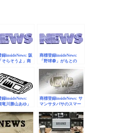
insideNews: 阪
商標登録insideNews:
「そらそうよ」商
「野球拳」がもとの
録出願 岡田監督
「野球拳おどり」商標
ーズ、過去の「阪
登録出願 松山市など |
勝」トラブル二の
NHKニュース
ける | 日刊スポ
insideNews:
商標登録insideNews: サ
頭竜川勝山あゆ」
マンサタバサのスマー
標申請 おいしさ
トなパロディ商品対策
付き、全国に発信
について | Yahoo!ニュ
｜福井新聞
ース