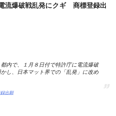
仁田厚が電流爆破戦乱発にクギ 商標登録出
都内で、１月８日付で特許庁に電流爆破
明かし、日本マット界での「乱発」に改め
登録出願