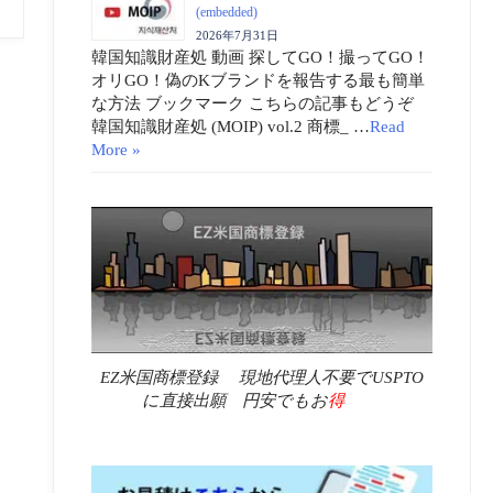
(embedded)
2026年7月31日
韓国知識財産処 動画 探してGO！撮ってGO！
オリGO！偽のKブランドを報告する最も簡単
な方法 ブックマーク こちらの記事もどうぞ
韓国知識財産処 (MOIP) vol.2 商標_ …
Read
More »
EZ米国商標登録 現地代理人不要でUSPTO
に直接出願 円安でもお
得