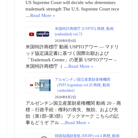
US Supreme Court will decide who determines
trademark strength The U.S. Supreme Court rece
…
Read More »
米国特許商標庁 (USPTO) 商標_動画
(embedded) vol.73
2026年8月4日
米国特許商標庁 動画 USPTOアワー ― マドリ
ッド協定議定書に基づく国際出願および
「Trademark Center」の更新 USPTOアワー –
米国特許商標庁（ …
Read More »
アルゼンチン国立産業財産権機関
（INPI Argentina) vol.20 商標_動画
（embedded）
2026年8月2日
アルゼンチン国立産業財産権機関 動画 20 – 商
標 – 行政手続：権利の喪失、無効、および失
効（第1部~第3部） ブックマーク こちらの記
事もどうぞ アル …
Read More »
韓国知識財産処 (MOIP) vol.4 商標_動画