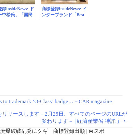
insideNews: ド
商標登録insideNews: イ
ー中松氏、「国民
ンターブランド「Best
ースト党」は自身
Global Brands 2019」レ
と明かす | スポ
ポート：時事ドットコ
報知
ム
 to trademark ‘O-Class’ badge… – CAR magazine
イトをリリースします－2月25日、すべてのページのURLが
変わります－ | 経済産業省 特許庁
厚が電流爆破戦乱発にクギ 商標登録出願 | 東スポ