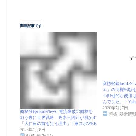
関連記事です
商標登録insideN
エ」の商標出願
つ排他的な使用
んでした」｜Yah
2020年7月7日
商標登録insideNews: 電流爆破の商標を
商標_最新情
狙う裏に世界戦略 高木三四郎が明かす
「大仁田の首を狙う理由」 | 東スポWEB
2023年1月8日
商標_最新情報