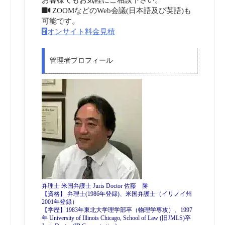
ZOOMなどのWeb会議(日本語及び英語)も
可能です。
オンサイト料金見積
管理者プロフィール
弁理士 米国弁護士 Juris Doctor 佐藤 勝
【資格】 弁理士(1986年登録)、米国弁護士（イリノイ州
2001年登録）
【学歴】1983年東北大学理学部卒（物理学専攻）、1997
年 University of Illinois Chicago, School of Law (旧JMLS)卒