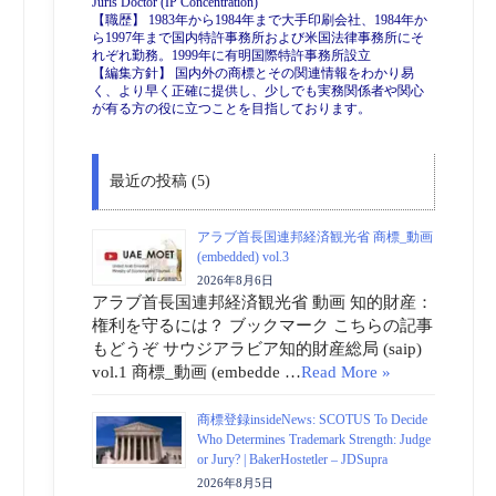
Juris Doctor (IP Concentration)
【職歴】 1983年から1984年まで大手印刷会社、1984年か
ら1997年まで国内特許事務所および米国法律事務所にそ
れぞれ勤務。1999年に有明国際特許事務所設立
【編集方針】 国内外の商標とその関連情報をわかり易
く、より早く正確に提供し、少しでも実務関係者や関心
が有る方の役に立つことを目指しております。
最近の投稿 (5)
アラブ首長国連邦経済観光省 商標_動画
(embedded) vol.3
2026年8月6日
アラブ首長国連邦経済観光省 動画 知的財産：
権利を守るには？ ブックマーク こちらの記事
もどうぞ サウジアラビア知的財産総局 (saip)
vol.1 商標_動画 (embedde …
Read More »
商標登録insideNews: SCOTUS To Decide
Who Determines Trademark Strength: Judge
or Jury? | BakerHostetler – JDSupra
2026年8月5日