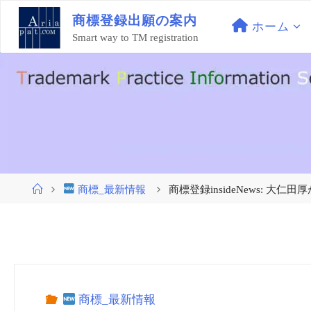
コ
商
標
登
録
出
願
の
案
内
ン
ホーム
Smart way to TM registration
テ
ン
ツ
へ
ス
キ
ッ
プ
ホ
商標_最新情報
商標登録insideNews: 大
ー
ム
商標_最新情報