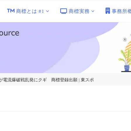
商標とは #1
商標実務
事務所
仁田厚が電流爆破戦乱発にクギ 商標登録出願 | 東スポ