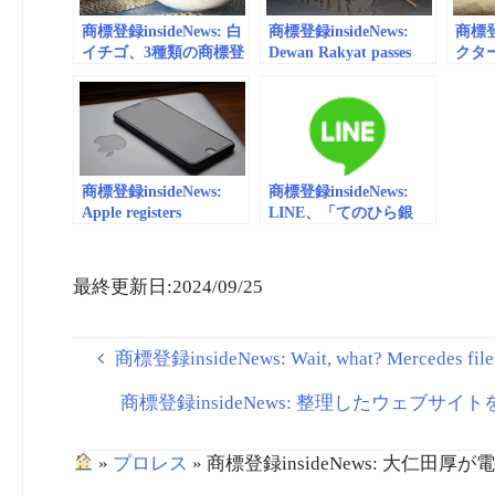
商標登録insideNews: 白
商標登録insideNews:
商標登録
イチゴ、3種類の商標登
Dewan Rakyat passes
クタ
録出願 栃木県開発の
Trademarks Bill 2019 |
ファ
新品種 – 毎日新聞
Malaysia | Malay Mail
の商標
ーツ
商標登録insideNews:
商標登録insideNews:
Apple registers
LINE、「てのひら銀
international trademark
行」商標出願 | 日本経
for Apple Pay Cash,
済新聞
expected to launch later
最終更新日:2024/09/25
in fall | iLounge News
商標登録insideNews: Wait, what? Mercedes files
商標登録insideNews: 整理したウェブサ
»
プロレス
»
商標登録insideNews: 大仁田