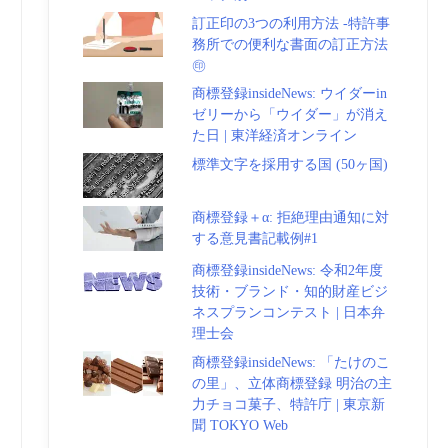
訂正印の3つの利用方法 -特許事
務所での便利な書面の訂正方法
㊞
商標登録insideNews: ウイダーin
ゼリーから「ウイダー」が消え
た日 | 東洋経済オンライン
標準文字を採用する国 (50ヶ国)
商標登録＋α: 拒絶理由通知に対
する意見書記載例#1
商標登録insideNews: 令和2年度
技術・ブランド・知的財産ビジ
ネスプランコンテスト | 日本弁
理士会
商標登録insideNews: 「たけのこ
の里」、立体商標登録 明治の主
力チョコ菓子、特許庁 | 東京新
聞 TOKYO Web