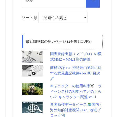
対
索
象:
ソート順
最近閲覧数の多いページ (24-48 HOURS)
国際登録出願（マドプロ）の様
式MM2～MM21
の解説
商標登録＋α: 拒絶理由通知に対
する意見書記載例#1-#107 目次
🖋
キャラクターの使用料率
ラ
イセンス料の相場ってどのくら
い？ キャラクター関連 vol.1
各国商標データベース
国内・
海外知的財産機関 (143) 地域ブ
ロック別