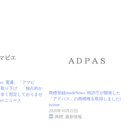
ews: 電通、「アマビ
を取り下げ 「独占的か
商標登録insideNews: 特許庁が開発した
は全く想定しておりませ
「アドパス」の商標権を取得しました|
oo!ニュース
twitter
2020年10月22日
報
商標_最新情報