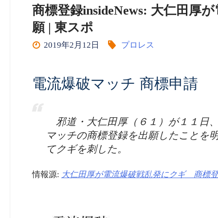
商標登録insideNews: 大
願 | 東スポ
2019年2月12日
プロレス
電流爆破マッチ 商標申請
邪道・大仁田厚（６１）が１１日、
マッチの商標登録を出願したことを
てクギを刺した。
情報源:
大仁田厚が電流爆破戦乱発にクギ 商標