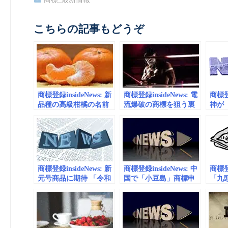
こちらの記事もどうぞ
商標登録insideNews: 新
商標登録insideNews: 電
商標登録
品種の高級柑橘の名前
流爆破の商標を狙う裏
神が
「紅プリンセス」に 愛
に世界戦略 高木三四
標登
媛県、商標登録出願 |
郎が明かす「大仁田の
フレ
産経ニュース
首を狙う理由」 | 東ス
神優
ポWEB
舞い避
ーツ
商標登録insideNews: 新
商標登録insideNews: 中
商標登録
元号商品に期待 「令和
国で「小豆島」商標申
「九
舞」商標申請の須賀
請 香川県が異議申し立
を商
川・大賀商店 | 福島民
てへ | 産経ニュース
お墨
友新聞社 みんゆうNet
へ 