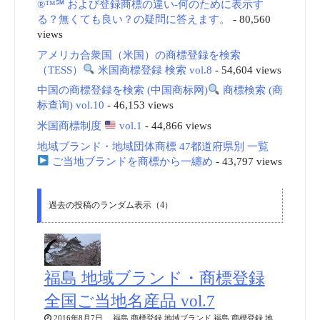
®™℠ および登録商標の違い-何のために表示す
る？無くても良い？の疑問に答えます。
- 80,560
views
アメリカ合衆国（米国）の商標登録を検索
（TESS）
米国商標登録 検索 vol.8
- 54,604 views
中国の商標登録を検索 (中国商标网)
商標検索 (商
标查询) vol.10
- 46,153 views
米国商標制度
vol.1
- 44,866 views
地域ブランド・地域団体商標 47都道府県別 一覧
ご当地ブランドを商標から一纏め
- 43,797 views
過去の投稿のランダム表示（4）
福島 地域ブランド・商標登録
全国ご当地名産品 vol.7
2016年8月7日 福島 商標登録 地域ブランド 福島 商標登録 地