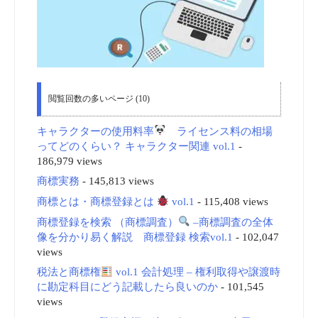
閲覧回数の多いページ (10)
キャラクターの使用料率
ライセンス料の相場
ってどのくらい？ キャラクター関連 vol.1
-
186,979 views
商標実務
- 145,813 views
商標とは・商標登録とは
vol.1
- 115,408 views
商標登録を検索 （商標調査）
–商標調査の全体
像を分かり易く解説 商標登録 検索vol.1
- 102,047
views
税法と商標権
vol.1 会計処理 – 権利取得や譲渡時
に勘定科目にどう記載したら良いのか
- 101,545
views