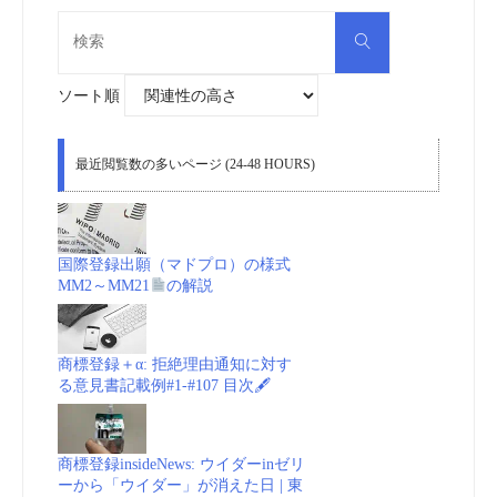
検
検
索
索
対
象:
ソート順
最近閲覧数の多いページ (24-48 HOURS)
国際登録出願（マドプロ）の様式
MM2～MM21
の解説
商標登録＋α: 拒絶理由通知に対す
る意見書記載例#1-#107 目次🖋
商標登録insideNews: ウイダーinゼリ
ーから「ウイダー」が消えた日 | 東