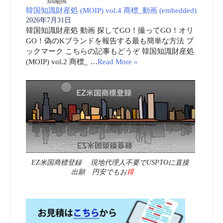
韓国知識財産処 (MOIP) vol.4 商標_動画 (embedded)
2026年7月31日
韓国知識財産処 動画 探してGO！撮ってGO！オリ
GO！偽のKブランドを報告する最も簡単な方法 ブ
ックマーク こちらの記事もどうぞ 韓国知識財産処
(MOIP) vol.2 商標_ …
Read More »
EZ米国商標登録 現地代理人不要でUSPTOに直接
出願 円安でもお
得