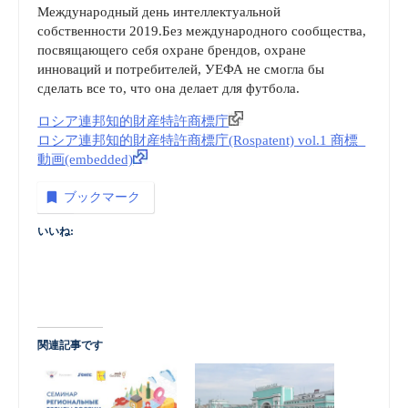
Международный день интеллектуальной
собственности 2019.Без международного сообщества,
посвящающего себя охране брендов, охране
инноваций и потребителей, УЕФА не смогла бы
сделать все то, что она делает для футбола.
ロシア連邦知的財産特許商標庁
ロシア連邦知的財産特許商標庁(Rospatent) vol.1 商標_
動画(embedded)
ブックマーク
いいね:
関連記事です