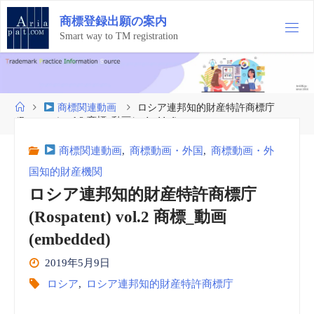
コ
商
標
登
録
出
願
の
案
内
ン
テ
Smart way to TM registration
ン
ツ
へ
ス
ホ
商標関連動画
ロシア連邦知的財産特許商標庁
キ
ー
(Rospatent) vol.2 商標_動画(embedded)
ッ
ム
プ
商標関連動画
,
商標動画・外国
,
商標動画・外
国知的財産機関
ロシア連邦知的財産特許商標庁
(Rospatent) vol.2 商標_動画
(embedded)
2019年5月9日
ロシア
,
ロシア連邦知的財産特許商標庁