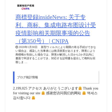
商標登録insideNews: 关于专
利、商标、集成电路布图设计受
疫情影响相关期限事项的公告
（第350号） | CNIPA
2020年1月30日 新型ウィルスにより期限の有る手続ができな
い場合は、感染した当事者には救済措置があります。障害により
商標権が失効した場合では、障害が解消した日から2か月以内に
書面で申請することができ、対応する証明書を提出して権利を回
復しま …
ブログ統計情報
2,199,025 アクセス ありがとうございます
Thank you
for visiting our site
感谢您访问我们的网站
액세스
감사합니다