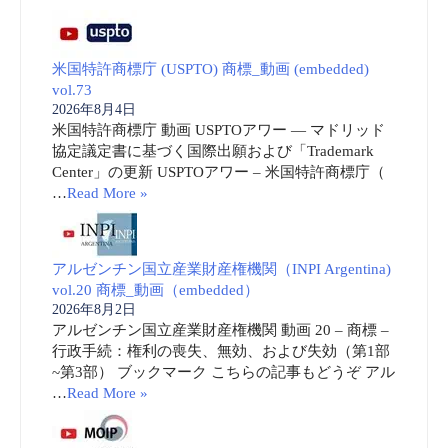
米国特許商標庁 (USPTO) 商標_動画 (embedded)
vol.73
2026年8月4日
米国特許商標庁 動画 USPTOアワー ― マドリッド
協定議定書に基づく国際出願および「Trademark
Center」の更新 USPTOアワー – 米国特許商標庁（
…
Read More »
アルゼンチン国立産業財産権機関（INPI Argentina)
vol.20 商標_動画（embedded）
2026年8月2日
アルゼンチン国立産業財産権機関 動画 20 – 商標 –
行政手続：権利の喪失、無効、および失効（第1部
~第3部） ブックマーク こちらの記事もどうぞ アル
…
Read More »