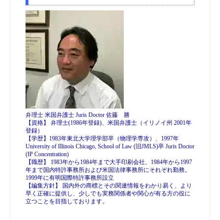
弁理士 米国弁護士 Juris Doctor 佐藤 勝
【資格】 弁理士(1986年登録)、米国弁護士（イリノイ州 2001年
登録）
【学歴】1983年東北大学理学部卒（物理学専攻）、1997年
University of Illinois Chicago, School of Law (旧JMLS)卒 Juris Doctor
(IP Concentration)
【職歴】 1983年から1984年まで大手印刷会社、1984年から1997
年まで国内特許事務所および米国法律事務所にそれぞれ勤務。
1999年に有明国際特許事務所設立
【編集方針】 国内外の商標とその関連情報をわかり易く、より
早く正確に提供し、少しでも実務関係者や関心が有る方の役に
立つことを目指しております。