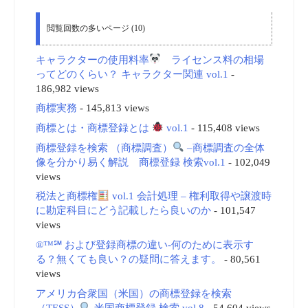
閲覧回数の多いページ (10)
キャラクターの使用料率
ライセンス料の相場
ってどのくらい？ キャラクター関連 vol.1
-
186,982 views
商標実務
- 145,813 views
商標とは・商標登録とは
vol.1
- 115,408 views
商標登録を検索 （商標調査）
–商標調査の全体
像を分かり易く解説 商標登録 検索vol.1
- 102,049
views
税法と商標権
vol.1 会計処理 – 権利取得や譲渡時
に勘定科目にどう記載したら良いのか
- 101,547
views
®™℠ および登録商標の違い-何のために表示す
る？無くても良い？の疑問に答えます。
- 80,561
views
アメリカ合衆国（米国）の商標登録を検索
（TESS）
米国商標登録 検索 vol.8
- 54,604 views