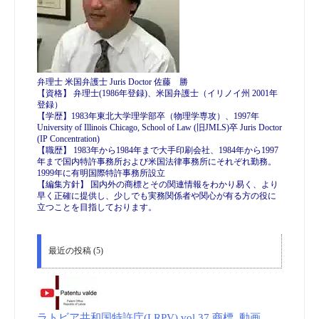
弁理士 米国弁護士 Juris Doctor 佐藤 勝
【資格】 弁理士(1986年登録)、米国弁護士（イリノイ州 2001年
登録）
【学歴】1983年東北大学理学部卒（物理学専攻）、1997年
University of Illinois Chicago, School of Law (旧JMLS)卒 Juris Doctor
(IP Concentration)
【職歴】 1983年から1984年まで大手印刷会社、1984年から1997
年まで国内特許事務所および米国法律事務所にそれぞれ勤務。
1999年に有明国際特許事務所設立
【編集方針】 国内外の商標とその関連情報をわかり易く、より
早く正確に提供し、少しでも実務関係者や関心が有る方の役に
立つことを目指しております。
最近の投稿 (5)
ラトビア共和国特許庁(LRPV) vol.37 商標_動画