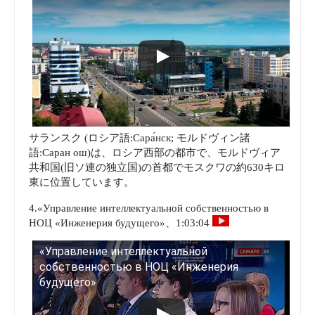
サランスク (ロシア語:Сара́нск; モルドヴィン諸
語:Саран ош)は、ロシア西部の都市で、モルドヴィア
共和国(旧ソ連の独立国)の首都でモスクワの約630キロ
東に位置しています。
4.«Управление интеллектуальной собственностью в
НОЦ «Инженерия будущего»、1:03:04
«Управление интеллектуальной
собственностью в НОЦ «Инженерия
будущего»