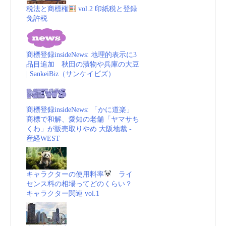
税法と商標権
vol.2 印紙税と登録
免許税
商標登録insideNews: 地理的表示に3
品目追加 秋田の漬物や兵庫の大豆
| SankeiBiz（サンケイビズ）
商標登録insideNews: 「かに道楽」
商標で和解、愛知の老舗「ヤマサち
くわ」が販売取りやめ 大阪地裁 -
産経WEST
キャラクターの使用料率
ライ
センス料の相場ってどのくらい？
キャラクター関連 vol.1