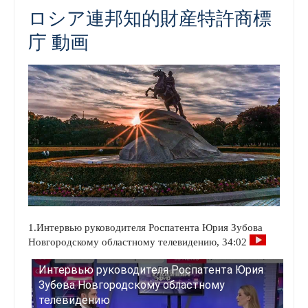
ロシア連邦知的財産特許商標
庁 動画
1.Интервью руководителя Роспатента Юрия Зубова
Новгородскому областному телевидению, 34:02
Интервью руководителя Роспатента Юрия
Зубова Новгородскому областному
телевидению