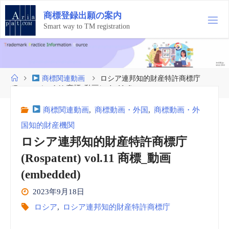
コ
商
標
登
録
出
願
の
案
内
ン
テ
Smart way to TM registration
ン
ツ
へ
ス
ホ
商標関連動画
ロシア連邦知的財産特許商標庁
キ
ー
(Rospatent) vol.11 商標_動画(embedded)
ッ
ム
プ
商標関連動画
,
商標動画・外国
,
商標動画・外
国知的財産機関
ロシア連邦知的財産特許商標庁
(Rospatent) vol.11 商標_動画
(embedded)
2023年9月18日
ロシア
,
ロシア連邦知的財産特許商標庁