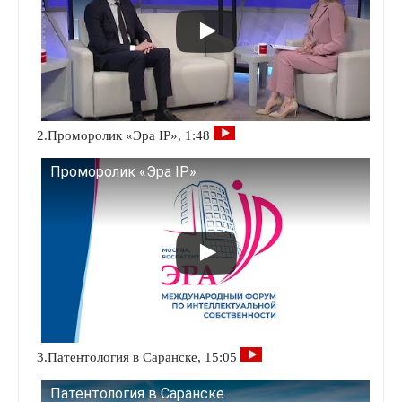
2.Проморолик «Эра IP», 1:48
Проморолик «Эра IP»
3.Патентология в Саранске, 15:05
Патентология в Саранске