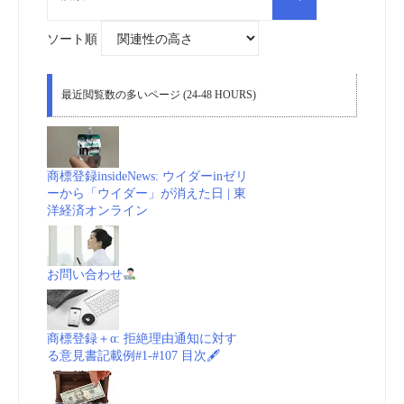
索
対
象:
ソート順
最近閲覧数の多いページ (24-48 HOURS)
商標登録insideNews: ウイダーinゼリ
ーから「ウイダー」が消えた日 | 東
洋経済オンライン
お問い合わせ
商標登録＋α: 拒絶理由通知に対す
る意見書記載例#1-#107 目次🖋