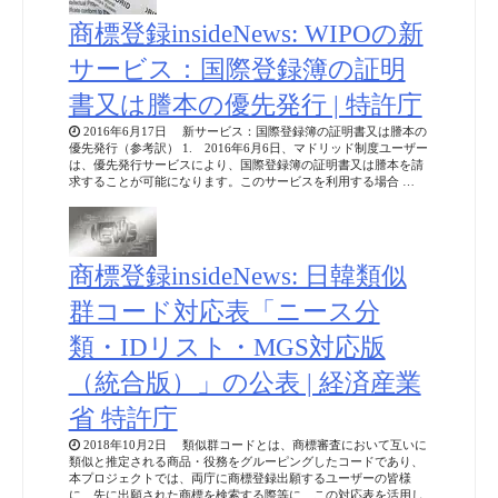
商標登録insideNews: WIPOの新
サービス：国際登録簿の証明
書又は謄本の優先発行 | 特許庁
2016年6月17日 新サービス：国際登録簿の証明書又は謄本の
優先発行（参考訳） 1. 2016年6月6日、マドリッド制度ユーザー
は、優先発行サービスにより、国際登録簿の証明書又は謄本を請
求することが可能になります。このサービスを利用する場合 …
商標登録insideNews: 日韓類似
群コード対応表「ニース分
類・IDリスト・MGS対応版
（統合版）」の公表 | 経済産業
省 特許庁
2018年10月2日 類似群コードとは、商標審査において互いに
類似と推定される商品・役務をグルーピングしたコードであり、
本プロジェクトでは、両庁に商標登録出願するユーザーの皆様
に、先に出願された商標を検索する際等に、この対応表を活用し