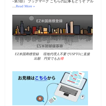
~第3部） ブックマーク こちらの記事もどうぞ アル
…
Read More »
EZ米国商標登録 現地代理人不要でUSPTOに直接
出願 円安でもお
得