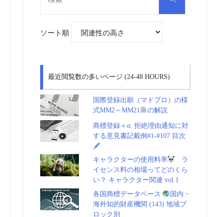
対
索
象:
ソート順
最近閲覧数の多いページ (24-48 HOURS)
国際登録出願（マドプロ）の様
式MM2～MM21
の解説
商標登録＋α: 拒絶理由通知に対
する意見書記載例#1-#107 目次
🖋
キャラクターの使用料率
ラ
イセンス料の相場ってどのくら
い？ キャラクター関連 vol.1
各国商標データベース
国内・
海外知的財産機関 (143) 地域ブ
ロック別