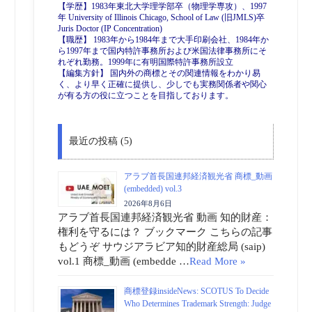
【学歴】1983年東北大学理学部卒（物理学専攻）、1997
年 University of Illinois Chicago, School of Law (旧JMLS)卒
Juris Doctor (IP Concentration)
【職歴】 1983年から1984年まで大手印刷会社、1984年か
ら1997年まで国内特許事務所および米国法律事務所にそ
れぞれ勤務。1999年に有明国際特許事務所設立
【編集方針】 国内外の商標とその関連情報をわかり易
く、より早く正確に提供し、少しでも実務関係者や関心
が有る方の役に立つことを目指しております。
最近の投稿 (5)
アラブ首長国連邦経済観光省 商標_動画
(embedded) vol.3
2026年8月6日
アラブ首長国連邦経済観光省 動画 知的財産：
権利を守るには？ ブックマーク こちらの記事
もどうぞ サウジアラビア知的財産総局 (saip)
vol.1 商標_動画 (embedde …
Read More »
商標登録insideNews: SCOTUS To Decide
Who Determines Trademark Strength: Judge