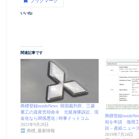
ブックマーク
いいね:
関連記事です
商標登録insideNews: 韓国裁判所、三菱
重工の資産売却命令 元挺身隊訴訟、現
商標登録inside
金化なら関係悪化 | 時事ドットコム
却を申請 徴用
2021年9月28日
目 – 産経ニュー
商標_最新情報
2019年7月24日