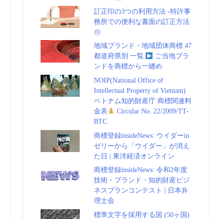
訂正印の3つの利用方法 -特許事
務所での便利な書面の訂正方法
㊞
地域ブランド・地域団体商標 47
都道府県別 一覧
ご当地ブラ
ンドを商標から一纏め
NOIP(National Office of
Intellectual Property of Vietnam)
ベトナム知的財産庁 商標関連料
金表
Circular No. 22/2009/TT-
BTC
商標登録insideNews: ウイダーin
ゼリーから「ウイダー」が消え
た日 | 東洋経済オンライン
商標登録insideNews: 令和2年度
技術・ブランド・知的財産ビジ
ネスプランコンテスト | 日本弁
理士会
標準文字を採用する国 (50ヶ国)