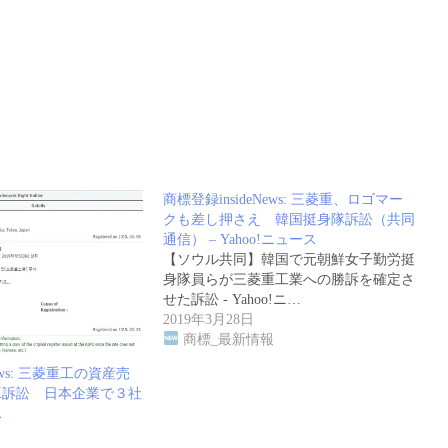
商標登録insideNews: 三菱重、ロゴマー
クも差し押さえ 韓国挺身隊訴訟（共同
通信） – Yahoo!ニュース
【ソウル共同】韓国で元朝鮮女子勤労挺
身隊員らが三菱重工業への勝訴を確定さ
せた訴訟 - Yahoo!ニ…
2019年3月28日
商標_最新情報
News: 三菱重工の資産売
工訴訟 日本企業で３社
ス