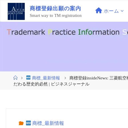
コ
商
標
登
録
出
願
の
案
内
ン
ホーム
Smart way to TM registration
テ
ン
ツ
へ
ス
キ
ッ
プ
ホ
商標_最新情報
商標登録insideNews:
ー
だわる歴史的必然 | ビジネスジャーナル
ム
商標_最新情報