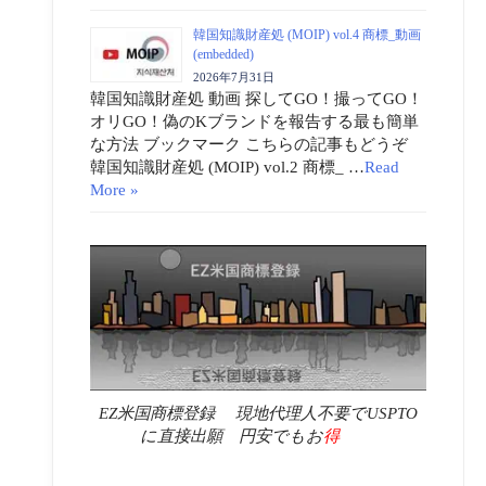
韓国知識財産処 (MOIP) vol.4 商標_動画
(embedded)
2026年7月31日
韓国知識財産処 動画 探してGO！撮ってGO！
オリGO！偽のKブランドを報告する最も簡単
な方法 ブックマーク こちらの記事もどうぞ
韓国知識財産処 (MOIP) vol.2 商標_ …
Read
More »
EZ米国商標登録 現地代理人不要でUSPTO
に直接出願 円安でもお
得