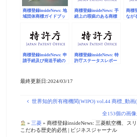
商標登録insideNews: 地
商標登録insideNews: 手
商標登録
域団体商標ガイドブッ
続上の瑕疵のある商標
ながる
ク2019 | 特許庁
登録出願に対する手続
補正指令書に応答がな
い場合に行う却下処分
前の確認通知の廃止の
お知らせ | 特許庁
商標登録insideNews: 申
商標登録insideNews: 特
請手続及び発送手続の
許庁ステータスレポー
デジタル化について |
ト2024をとりまとめま
特許庁
した | 特許庁
最終更新日:2024/03/17
世界知的所有権機関(WIPO) vol.44 商標_動画(e
全153個の画
»
三菱
»
商標登録insideNews: 三菱航空
こだわる歴史的必然 | ビジネスジャーナル