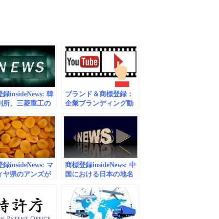
報
insideNews: 韓
ブランド＆商標登録：
判所、三菱重工の
企業ブランディング動
売却命令 元挺身
画 vol.8 電機#1
訟、現金化なら関
 | 時事ドットコ
insideNews: マ
商標登録insideNews: 中
ィヤ県のアンズが
国における日本の地名
公式地理的表示マー
等に関する商標登録出
得 | TRT 日本語
願調査の結果| 特許庁