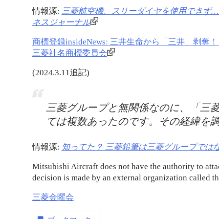
情報源:
三菱航空機、スリーダイヤを使用できず…
ネスジャーナル
商標登録insideNews: 三井生命から「三井」剥
三菱社名商標委員会
(2024.3.11追記)
三菱グループと無関係なのに、「三
ては複数あったのです。その経緯を
情報源:
知ってた？ 三菱鉛筆は三菱グループでは
Mitsubishi Aircraft does not have the authority to att
decision is made by an external organization calle
三菱金曜会