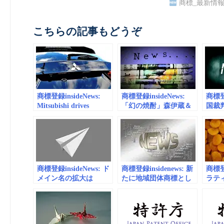
商標_最新情
こちらの記事もどうぞ
商標登録insideNews:
商標登録insideNews:
商標登録
Mitsubishi drives
「幻の焼酎」森伊蔵＆
国裁
forward trademark
伊佐美、中国で無断商
資産
lawsuit against
標登録…異議申立を却
隊訴
dealership
下→一転して登録取消
係悪化
の理由 | ビジネスジャ
ム
ーナル
商標登録insideNews: ド
商標登録insidenews: 新
商標登録
メイン名の拡大は
たに地域団体商標とし
ラテ
WIPOでの係争数増加
て登録査定
EU
へ
クを取