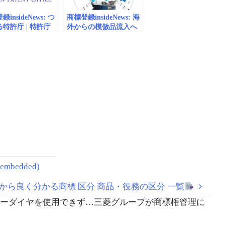
insideNews: つ
商標登録insideNews: 海
特許庁 | 特許庁
外からの模倣品流入へ
の規制強化について |
特許庁
mbedded)
像から良く分かる商標 区分 商品・役務の区分 一覧
機、スリーダイヤを使用できず…三菱グループが商標権管理に