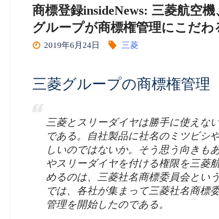
商標登録insideNews: 三
グループが商標権管理にこだわる
2019年6月24日
三菱
三菱グループの商標権管理
三菱とスリーダイヤは勝手に使えな
である。自社製品に社名のミツビシ
しいのではないか。そう思う向きも
やスリーダイヤを付ける権限を三菱
めるのは、三菱社名商標委員会とい
では、各社が集まって三菱社名商標
管理を開始したのである。