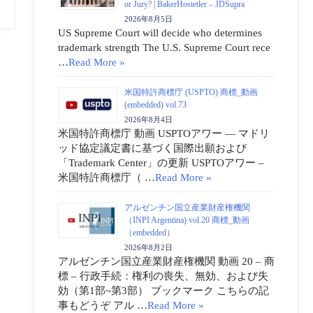
or Jury? | BakerHostetler – JDSupra
2026年8月5日
US Supreme Court will decide who determines
trademark strength The U.S. Supreme Court rece
…
Read More »
米国特許商標庁 (USPTO) 商標_動画
(embedded) vol.73
2026年8月4日
米国特許商標庁 動画 USPTOアワー ― マドリ
ッド協定議定書に基づく国際出願および
「Trademark Center」の更新 USPTOアワー –
米国特許商標庁（ …
Read More »
アルゼンチン国立産業財産権機関
（INPI Argentina) vol.20 商標_動画
（embedded）
2026年8月2日
アルゼンチン国立産業財産権機関 動画 20 – 商
標 – 行政手続：権利の喪失、無効、および失
効（第1部~第3部） ブックマーク こちらの記
事もどうぞ アル …
Read More »