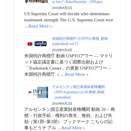
or Jury? | BakerHostetler – JDSupra
2026年8月5日
US Supreme Court will decide who determines
trademark strength The U.S. Supreme Court rece
…
Read More »
米国特許商標庁 (USPTO) 商標_動画
(embedded) vol.73
2026年8月4日
米国特許商標庁 動画 USPTOアワー ― マドリ
ッド協定議定書に基づく国際出願および
「Trademark Center」の更新 USPTOアワー –
米国特許商標庁（ …
Read More »
アルゼンチン国立産業財産権機関
（INPI Argentina) vol.20 商標_動画
（embedded）
2026年8月2日
アルゼンチン国立産業財産権機関 動画 20 – 商
標 – 行政手続：権利の喪失、無効、および失
効（第1部~第3部） ブックマーク こちらの記
事もどうぞ アル …
Read More »