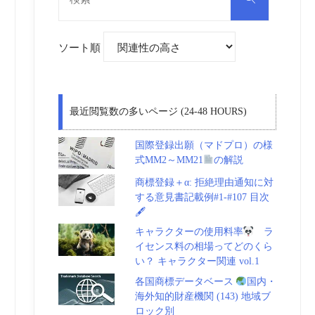
対
索
象:
ソート順
最近閲覧数の多いページ (24-48 HOURS)
国際登録出願（マドプロ）の様
式MM2～MM21
の解説
商標登録＋α: 拒絶理由通知に対
する意見書記載例#1-#107 目次
🖋
キャラクターの使用料率
ラ
イセンス料の相場ってどのくら
い？ キャラクター関連 vol.1
各国商標データベース
国内・
海外知的財産機関 (143) 地域ブ
ロック別