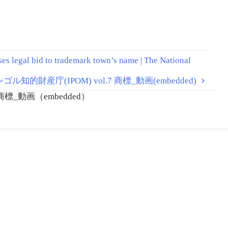
legal bid to trademark town’s name | The National
ゴル知的財産庁(IPOM) vol.7 商標_動画(embedded)
商標_動画（embedded）