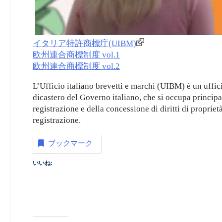
イタリア特許商標庁(UIBM)
欧州連合商標制度 vol.1
欧州連合商標制度 vol.2
L’Ufficio italiano brevetti e marchi (UIBM) è un uffi
dicastero del Governo italiano, che si occupa principa
registrazione e della concessione di diritti di propriet
registrazione.
ブックマーク
いいね: