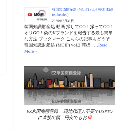
韓国知識財産処 (MOIP) vol.4 商標_動画
(embedded)
2026年7月31日
韓国知識財産処 動画 探してGO！撮ってGO！
オリGO！偽のKブランドを報告する最も簡単
な方法 ブックマーク こちらの記事もどうぞ
韓国知識財産処 (MOIP) vol.2 商標_ …
Read
More »
EZ米国商標登録 現地代理人不要でUSPTO
に直接出願 円安でもお
得