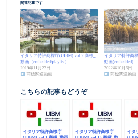
関連記事です
イタリア特許商標庁(UIBM) vol.7 商標_
イタリア特許商標庁(U
動画（embedded/playlist）
動画(embedded)
2019年11月22日
2022年10月6日
商標関連動画
商標関連動画
こちらの記事もどうぞ
イタリア特許商標庁
イタリア特許商標庁
イタ
(UIBM) vol.1 商標_動画
(UIBM) vol.15 商標_動
(UIB