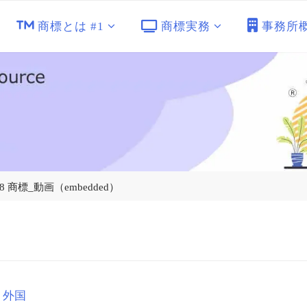
商標とは #1
商標実務
事務所
8 商標_動画（embedded）
・外国