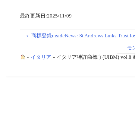
（embedded/playlist）
（embedded/playlist）
最終更新日:2025/11/09
商標登録insideNews: St Andrews Links Trust loses 
モン
»
イタリア
»
イタリア特許商標庁(UIBM) vol.8 