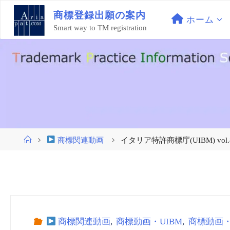
コ
商
標
登
録
出
願
の
案
内
ン
ホーム
Smart way to TM registration
テ
ン
ツ
へ
ス
キ
ッ
プ
ホ
商標関連動画
イタリア特許商標庁(UIBM) vol.
ー
ム
商標関連動画
,
商標動画・UIBM
,
商標動画