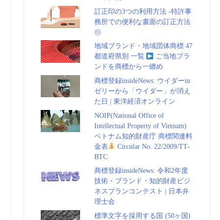
訂正印の3つの利用方法 -特許事
務所での便利な書面の訂正方法
㊞
地域ブランド・地域団体商標 47
都道府県別 一覧
ご当地ブラ
ンドを商標から一纏め
商標登録insideNews: ウイダーin
ゼリーから「ウイダー」が消え
た日 | 東洋経済オンライン
NOIP(National Office of
Intellectual Property of Vietnam)
ベトナム知的財産庁 商標関連料
金表
Circular No. 22/2009/TT-
BTC
商標登録insideNews: 令和2年度
技術・ブランド・知的財産ビジ
ネスプランコンテスト | 日本弁
理士会
標準文字を採用する国 (50ヶ国)