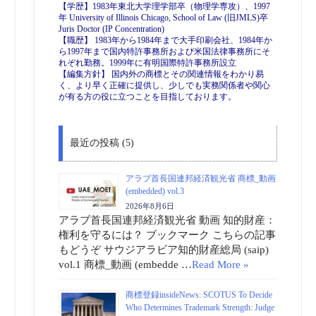
【学歴】1983年東北大学理学部卒（物理学専攻）、1997
年 University of Illinois Chicago, School of Law (旧JMLS)卒
Juris Doctor (IP Concentration)
【職歴】 1983年から1984年まで大手印刷会社、1984年か
ら1997年まで国内特許事務所および米国法律事務所にそ
れぞれ勤務。1999年に有明国際特許事務所設立
【編集方針】 国内外の商標とその関連情報をわかり易
く、より早く正確に提供し、少しでも実務関係者や関心
が有る方の役に立つことを目指しております。
最近の投稿 (5)
アラブ首長国連邦経済観光省 商標_動画
(embedded) vol.3
2026年8月6日
アラブ首長国連邦経済観光省 動画 知的財産：
権利を守るには？ ブックマーク こちらの記事
もどうぞ サウジアラビア知的財産総局 (saip)
vol.1 商標_動画 (embedde …
Read More »
商標登録insideNews: SCOTUS To Decide
Who Determines Trademark Strength: Judge