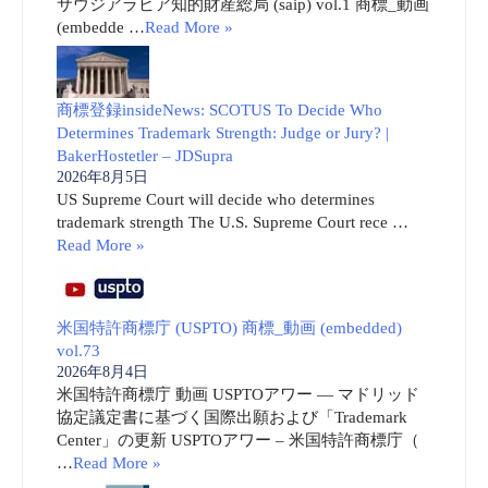
サウジアラビア知的財産総局 (saip) vol.1 商標_動画
(embedde …
Read More »
商標登録insideNews: SCOTUS To Decide Who
Determines Trademark Strength: Judge or Jury? |
BakerHostetler – JDSupra
2026年8月5日
US Supreme Court will decide who determines
trademark strength The U.S. Supreme Court rece …
Read More »
米国特許商標庁 (USPTO) 商標_動画 (embedded)
vol.73
2026年8月4日
米国特許商標庁 動画 USPTOアワー ― マドリッド
協定議定書に基づく国際出願および「Trademark
Center」の更新 USPTOアワー – 米国特許商標庁（
…
Read More »