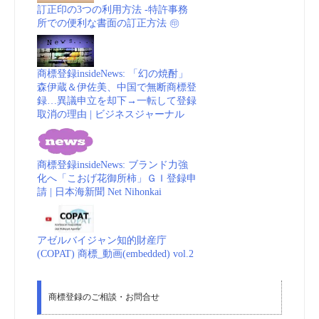
訂正印の3つの利用方法 -特許事務
所での便利な書面の訂正方法 ㊞
商標登録insideNews: 「幻の焼酎」
森伊蔵＆伊佐美、中国で無断商標登
録…異議申立を却下→一転して登録
取消の理由 | ビジネスジャーナル
商標登録insideNews: ブランド力強
化へ「こおげ花御所柿」ＧＩ登録申
請 | 日本海新聞 Net Nihonkai
アゼルバイジャン知的財産庁
(COPAT) 商標_動画(embedded) vol.2
商標登録のご相談・お問合せ