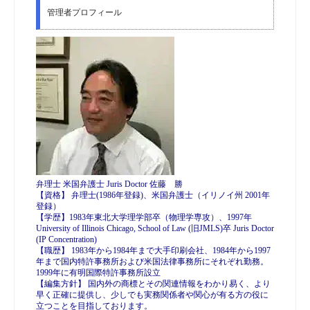
管理者プロフィール
弁理士 米国弁護士 Juris Doctor 佐藤 勝
【資格】 弁理士(1986年登録)、米国弁護士（イリノイ州 2001年
登録）
【学歴】1983年東北大学理学部卒（物理学専攻）、1997年
University of Illinois Chicago, School of Law (旧JMLS)卒 Juris Doctor
(IP Concentration)
【職歴】 1983年から1984年まで大手印刷会社、1984年から1997
年まで国内特許事務所および米国法律事務所にそれぞれ勤務。
1999年に有明国際特許事務所設立
【編集方針】 国内外の商標とその関連情報をわかり易く、より
早く正確に提供し、少しでも実務関係者や関心が有る方の役に
立つことを目指しております。