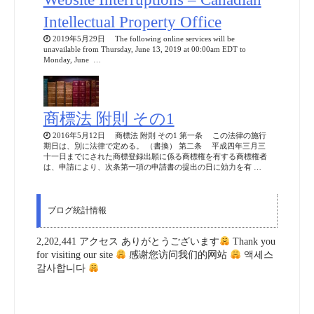
Intellectual Property Office
2019年5月29日 The following online services will be
unavailable from Thursday, June 13, 2019 at 00:00am EDT to
Monday, June …
商標法 附則 その1
2016年5月12日 商標法 附則 その1 第一条 この法律の施行
期日は、別に法律で定める。 （書換） 第二条 平成四年三月三
十一日までにされた商標登録出願に係る商標権を有する商標権者
は、申請により、次条第一項の申請書の提出の日に効力を有 …
ブログ統計情報
2,202,441 アクセス ありがとうございます
Thank you
for visiting our site
感谢您访问我们的网站
액세스
감사합니다