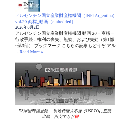
アルゼンチン国立産業財産権機関（INPI Argentina)
vol.20 商標_動画（embedded）
2026年8月2日
アルゼンチン国立産業財産権機関 動画 20 – 商標 –
行政手続：権利の喪失、無効、および失効（第1部
~第3部） ブックマーク こちらの記事もどうぞ アル
…
Read More »
EZ米国商標登録 現地代理人不要でUSPTOに直接
出願 円安でもお
得