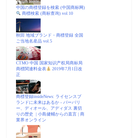
中国の商標登録を検索 (中国商标网)
商標検索 (商标查询) vol.10
秋田 地域ブランド・商標登録 全国
ご当地名産品 vol.5
CTMO 中国 国家知识产权局商标局
商標関連料金表
2019年7月1日改
正
商標登録insideNews: ライセンスブ
ランドに未来はあるか - バーバリ
ー、ディオール、アディダス 裏切
りの歴史 | 小島健輔からの直言 | 商
業界オンライン