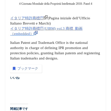
4 Giornata Mondiale della Proprietà Intellettuale 2018- Panel 4
イタリア特許商標庁
(Pagina iniziale dell’Ufficio
Italiano Brevetti e Marchi)
イタリア特許商標庁(UIBM) vol.3 商標_動画
（embedded）
Italian Patent and Trademark Office is the national
authority in charge of defining IPR promotion and
protection policies, granting Italian patents and registering
Italian trademarks and designs.
ブックマーク
いいね:
関連記事です