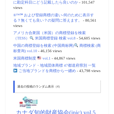
に勘定科目にどう記載したら良いのか
- 101,547
views
®™℠ および登録商標の違い-何のために表示す
る？無くても良い？の疑問に答えます。
- 80,561
views
アメリカ合衆国（米国）の商標登録を検索
（TESS）
米国商標登録 検索 vol.8
- 54,605 views
中国の商標登録を検索 (中国商标网)
商標検索 (商
标查询) vol.10
- 46,156 views
米国商標制度
vol.1
- 44,867 views
地域ブランド・地域団体商標 47都道府県別 一覧
ご当地ブランドを商標から一纏め
- 43,798 views
過去の投稿のランダム表示（4）
カナダ知的財産協会(ipic) vol.5