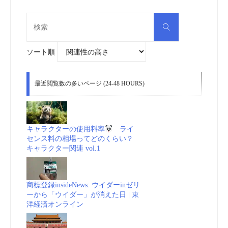
検
検
索
索
対
象:
ソート順
最近閲覧数の多いページ (24-48 HOURS)
キャラクターの使用料率
ライ
センス料の相場ってどのくらい？
キャラクター関連 vol.1
商標登録insideNews: ウイダーinゼリ
ーから「ウイダー」が消えた日 | 東
洋経済オンライン