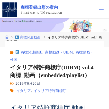
コ
商
標
登
録
出
願
の
案
内
ン
テ
Smart way to TM registration
ン
ツ
へ
ス
ホ
商標関連動画
イタリア特許商標庁(UIBM) vol.4 商
キ
ー
標_動画（embedded/playlist）
ッ
ム
プ
商標関連動画
,
商標動画・UIBM
,
商標動画・
外国
イタリア特許商標庁(UIBM) vol.4
商標_動画（embedded/playlist）
2018年6月20日
イタリア
,
イタリア特許商標庁
イタリア特許商標庁 動画