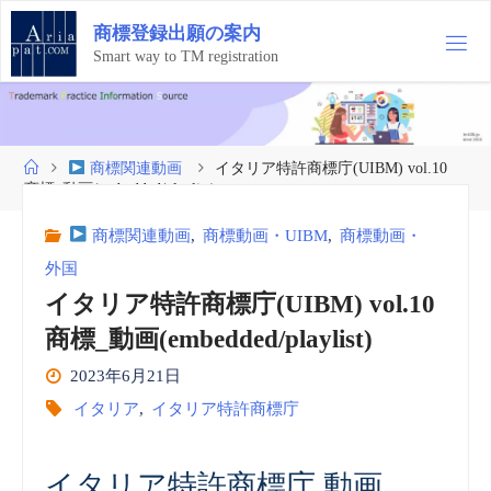
コ
商
標
登
録
出
願
の
案
内
ン
テ
Smart way to TM registration
ン
ツ
へ
ス
ホ
商標関連動画
イタリア特許商標庁(UIBM) vol.10
キ
ー
商標_動画(embedded/playlist)
ッ
ム
プ
商標関連動画
,
商標動画・UIBM
,
商標動画・
外国
イタリア特許商標庁(UIBM) vol.10
商標_動画(embedded/playlist)
2023年6月21日
イタリア
,
イタリア特許商標庁
イタリア特許商標庁 動画