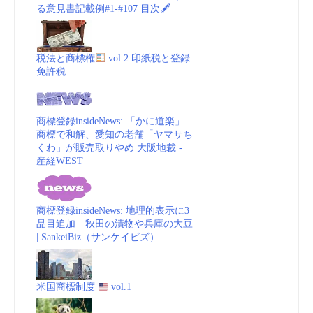
る意見書記載例#1-#107 目次🖋
税法と商標権
vol.2 印紙税と登録
免許税
商標登録insideNews: 「かに道楽」
商標で和解、愛知の老舗「ヤマサち
くわ」が販売取りやめ 大阪地裁 -
産経WEST
商標登録insideNews: 地理的表示に3
品目追加 秋田の漬物や兵庫の大豆
| SankeiBiz（サンケイビズ）
米国商標制度
vol.1