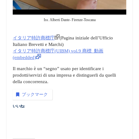
Iss. Alberti Dante- Firenze-Toscana
イタリア特許商標庁
(Pagina iniziale dell’Ufficio
Italiano Brevetti e Marchi)
イタリア特許商標庁(UIBM) vol.9 商標_動画
(embedded)
Il marchio è un “segno” usato per identificare i
prodotti/servizi di una impresa e distinguerli da quelli
della concorrenza.
ブックマーク
いいね: