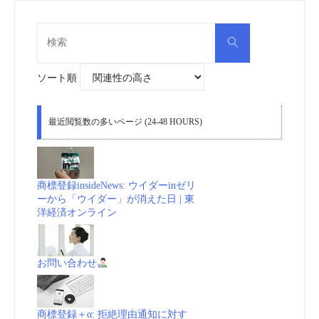
検
検
索
索
対
象:
ソート順
最近閲覧数の多いページ (24-48 HOURS)
商標登録insideNews: ウイダーinゼリ
ーから「ウイダー」が消えた日 | 東
洋経済オンライン
お問い合わせ
商標登録＋α: 拒絶理由通知に対す