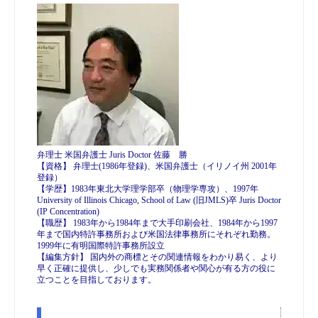
弁理士 米国弁護士 Juris Doctor 佐藤 勝
【資格】 弁理士(1986年登録)、米国弁護士（イリノイ州 2001年
登録）
【学歴】1983年東北大学理学部卒（物理学専攻）、1997年
University of Illinois Chicago, School of Law (旧JMLS)卒 Juris Doctor
(IP Concentration)
【職歴】 1983年から1984年まで大手印刷会社、1984年から1997
年まで国内特許事務所および米国法律事務所にそれぞれ勤務。
1999年に有明国際特許事務所設立
【編集方針】 国内外の商標とその関連情報をわかり易く、より
早く正確に提供し、少しでも実務関係者や関心が有る方の役に
立つことを目指しております。