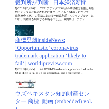
裁判所が判断 | 日本経済新聞
2019年6月20日 CJEU アディダス3本線の商標権は制限と判断
独アディダスが靴や衣料品に使用している「3本線」について、
欧州連合（EU）の高裁にあたる一般裁判所（ルクセンブルク）は
19日、商標権を制限する判断を下した。裁判所は、アディ …
商標登録insideNews:
‘Opportunistic’ coronavirus
trademark application ‘likely to
fail’ | worldipreview.com
2020年2月25日 A COVID-19 trademark application filed in the
US is likely to fail as it’s too descriptive, said a representat …
ウズベキスタン知的財産セン
ター 商標_動画 (embedded) vol.