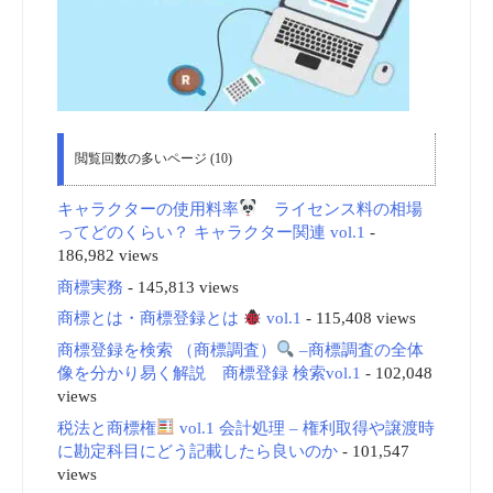
閲覧回数の多いページ (10)
キャラクターの使用料率
ライセンス料の相場
ってどのくらい？ キャラクター関連 vol.1
-
186,982 views
商標実務
- 145,813 views
商標とは・商標登録とは
vol.1
- 115,408 views
商標登録を検索 （商標調査）
–商標調査の全体
像を分かり易く解説 商標登録 検索vol.1
- 102,048
views
税法と商標権
vol.1 会計処理 – 権利取得や譲渡時
に勘定科目にどう記載したら良いのか
- 101,547
views