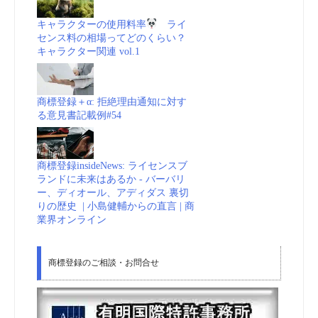
キャラクターの使用料率
ライ
センス料の相場ってどのくらい？
キャラクター関連 vol.1
商標登録＋α: 拒絶理由通知に対す
る意見書記載例#54
商標登録insideNews: ライセンスブ
ランドに未来はあるか - バーバリ
ー、ディオール、アディダス 裏切
りの歴史 | 小島健輔からの直言 | 商
業界オンライン
商標登録のご相談・お問合せ