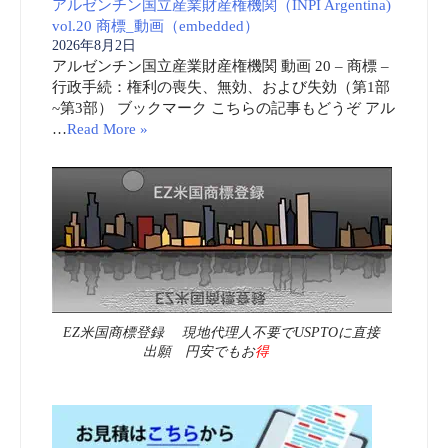
アルゼンチン国立産業財産権機関（INPI Argentina)
vol.20 商標_動画（embedded）
2026年8月2日
アルゼンチン国立産業財産権機関 動画 20 – 商標 –
行政手続：権利の喪失、無効、および失効（第1部
~第3部） ブックマーク こちらの記事もどうぞ アル
…
Read More »
EZ米国商標登録 現地代理人不要でUSPTOに直接
出願 円安でもお
得