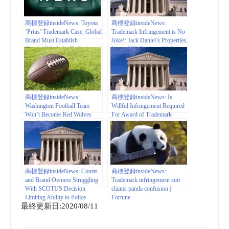
Trademark & Copyright
Viewpoints – JDSupra
商標登録insideNews: Toyota
商標登録insideNews:
‘Prius’ Trademark Case: Global
Trademark Infringement is No
Brand Must Establish
Joke!: Jack Daniel’s Properties,
Goodwill In India To Sustain
Inc. v. VIP Products LLC |
Action For Trademark
Ward and Smith, P.A. |
Infringement: SC | Live Law
JDSupra
商標登録insideNews:
商標登録insideNews: Is
Washington Football Team
Willful Infringement Required
Won’t Become Red Wolves
For Award of Trademark
Due To Trademark Issues |
Infringer’s Profits? –
www.tmz.com
Intellectual Property – United
States | mondaq.com
商標登録insideNews: Courts
商標登録insideNews:
and Brand Owners Struggling
Trademark infringement suit
With SCOTUS Decision
claims panda confusion |
Limiting Ability to Police
Fortune
最終更新日:2020/08/11
Against Foreign Trademark
Infringement | Seyfarth Shaw
LLP – JDSupra