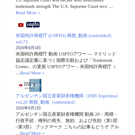
trademark strength The U.S. Supreme Court rece …
Read More »
米国特許商標庁 (USPTO) 商標_動画 (embedded)
vol.73
2026年8月4日
米国特許商標庁 動画 USPTOアワー ― マドリッド
協定議定書に基づく国際出願および「Trademark
Center」の更新 USPTOアワー – 米国特許商標庁（
…
Read More »
アルゼンチン国立産業財産権機関（INPI Argentina)
vol.20 商標_動画（embedded）
2026年8月2日
アルゼンチン国立産業財産権機関 動画 20 – 商標 –
行政手続：権利の喪失、無効、および失効（第1部
~第3部） ブックマーク こちらの記事もどうぞ アル
…
Read More »