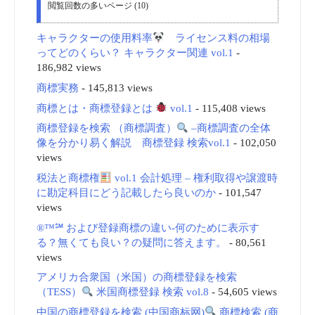
閲覧回数の多いページ (10)
キャラクターの使用料率
ライセンス料の相場
ってどのくらい？ キャラクター関連 vol.1
-
186,982 views
商標実務
- 145,813 views
商標とは・商標登録とは
vol.1
- 115,408 views
商標登録を検索 （商標調査）
–商標調査の全体
像を分かり易く解説 商標登録 検索vol.1
- 102,050
views
税法と商標権
vol.1 会計処理 – 権利取得や譲渡時
に勘定科目にどう記載したら良いのか
- 101,547
views
®™℠ および登録商標の違い-何のために表示す
る？無くても良い？の疑問に答えます。
- 80,561
views
アメリカ合衆国（米国）の商標登録を検索
（TESS）
米国商標登録 検索 vol.8
- 54,605 views
中国の商標登録を検索 (中国商标网)
商標検索 (商