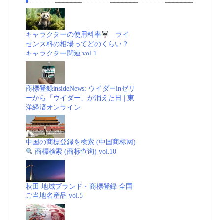
キャラクターの使用料率
ライ
センス料の相場ってどのくらい？
キャラクター関連 vol.1
商標登録insideNews: ウイダーinゼリ
ーから「ウイダー」が消えた日 | 東
洋経済オンライン
中国の商標登録を検索 (中国商标网)
商標検索 (商标查询) vol.10
秋田 地域ブランド・商標登録 全国
ご当地名産品 vol.5