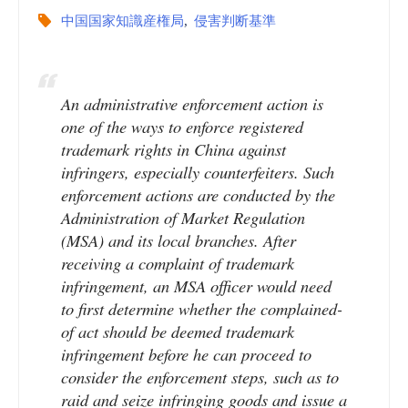
中国国家知識産権局
,
侵害判断基準
An administrative enforcement action is
one of the ways to enforce registered
trademark rights in China against
infringers, especially counterfeiters. Such
enforcement actions are conducted by the
Administration of Market Regulation
(MSA) and its local branches. After
receiving a complaint of trademark
infringement, an MSA officer would need
to first determine whether the complained-
of act should be deemed trademark
infringement before he can proceed to
consider the enforcement steps, such as to
raid and seize infringing goods and issue a