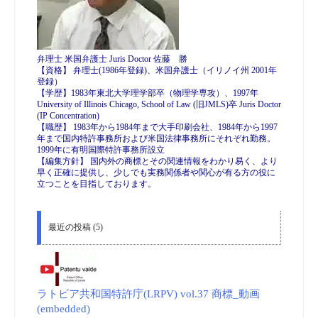
弁理士 米国弁護士 Juris Doctor 佐藤 勝
【資格】 弁理士(1986年登録)、米国弁護士（イリノイ州 2001年
登録）
【学歴】1983年東北大学理学部卒（物理学専攻）、1997年
University of Illinois Chicago, School of Law (旧JMLS)卒 Juris Doctor
(IP Concentration)
【職歴】 1983年から1984年まで大手印刷会社、1984年から1997
年まで国内特許事務所および米国法律事務所にそれぞれ勤務。
1999年に有明国際特許事務所設立
【編集方針】 国内外の商標とその関連情報をわかり易く、より
早く正確に提供し、少しでも実務関係者や関心が有る方の役に
立つことを目指しております。
最近の投稿 (5)
ラトビア共和国特許庁(LRPV) vol.37 商標_動画
(embedded)