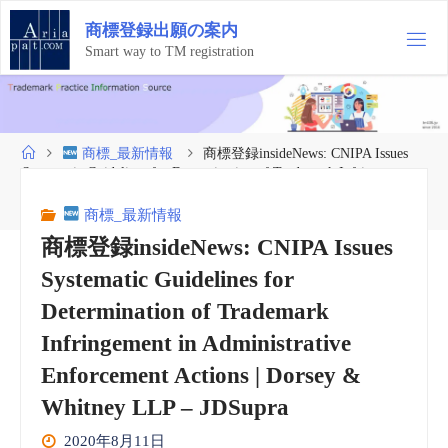
コ
商
標
登
録
出
願
の
案
内
ン
テ
Smart way to TM registration
ン
ツ
へ
ス
ホ
商標_最新情報
商標登録insideNews: CNIPA Issues
キ
ー
Systematic Guidelines for Determination of Trademark Infringement
ッ
ム
in Administrative Enforcement Actions | Dorsey & Whitney LLP –
プ
JDSupra
商標_最新情報
商標登録insideNews: CNIPA Issues
Systematic Guidelines for
Determination of Trademark
Infringement in Administrative
Enforcement Actions | Dorsey &
Whitney LLP – JDSupra
2020年8月11日