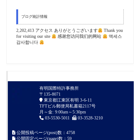
ブログ統計情報
2,202,413 アクセス ありがとうございます
Thank you
for visiting our site
感谢您访问我们的网站
액세스
감사합니다
有明国際特許事務所
〒135-8071
東京都江東区有明 3-6-11
TFTビル郵便局私書箱2117号
月～金: 9:00am～5:30pm
03-5530-5011
03-3528-3210
公開投稿ページ(post)数：4758
公開固定ページ(page)数：59