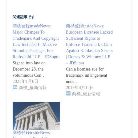
関連記事です
商標登録insideNews:
商標登録insideNews:
Major Changes To
European Licensee Lacked
Trademark And Copyright
Sufficient Rights to
Law Included In Massive
Enforce Trademark Claim
Stimulus Package | Fox
Against Kardashian Sisters
Rothschild LLP – JDSupra
| Dorsey & Whitney LLP
Signed into law on
– JDSupra
December 28, the
Can a licensee sue for
voluminous Con…
trademark infringement
2021年1月6日
unde…
商標_最新情報
2019年4月12日
商標_最新情報
商標登録insideNews: