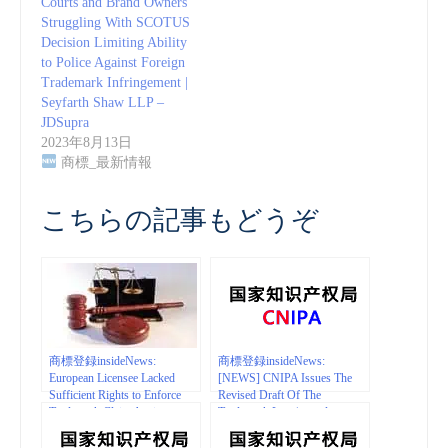
Courts and Brand Owners
Struggling With SCOTUS
Decision Limiting Ability
to Police Against Foreign
Trademark Infringement |
Seyfarth Shaw LLP –
JDSupra
2023年8月13日
商標_最新情報
こちらの記事もどうぞ
商標登録insideNews:
商標登録insideNews:
European Licensee Lacked
[NEWS] CNIPA Issues The
Sufficient Rights to Enforce
Revised Draft Of The
Trademark Claim Against
Trademark Law | mondaq.com
Kardashian Sisters | Dorsey &
Whitney LLP – JDSupra