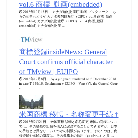
vol.6 商標_動画(embedded)
2018年10月18日 カナダ知的財産庁 動画 ブックマーク こち
らの記事もどうぞ カナダ知的財産庁（CIPO）vol.8 商標_動画
(embedded) カナダ知的財産庁（CIPO） vol.4 商標_動画
(embedded) カナダ知的財産 …
商標登録insideNews: General
Court confirms official character
of TMview | EUIPO
2018年12月8日 By a judgment rendered on 6 December 2018
in case T-848/16, Deichmann v EUIPO – Vans (V), the General Court
co …
米国商標 移転・名称変更手続 †
2018年2月21日 米国商標 移転と名称変更 米国の商標につい
ては、その登録や出願を他人に譲渡することができますが、日本
の手続とは異なり、いくつかの制限があります。その１つは、商
標登録や出願の譲渡は、その業務上の信用（goodwill）と共 …