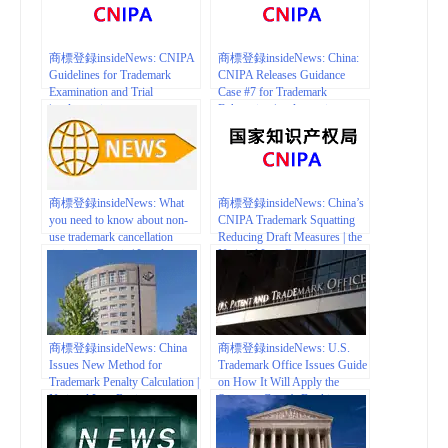
商標登録insideNews: CNIPA
商標登録insideNews: China:
Guidelines for Trademark
CNIPA Releases Guidance
Examination and Trial
Case #7 for Trademark
| natlawreview.com
Exhaustion | natlawreview.com
商標登録insideNews: What
商標登録insideNews: China’s
you need to know about non-
CNIPA Trademark Squatting
use trademark cancellation
Reducing Draft Measures | the
actions in Russia | Lexology
National Law Review
商標登録insideNews: China
商標登録insideNews: U.S.
Issues New Method for
Trademark Office Issues Guide
Trademark Penalty Calculation |
on How It Will Apply the
National Law Review
Supreme Court’s Booking.com
Decision to Examination of
Relevant Applications | Mintz –