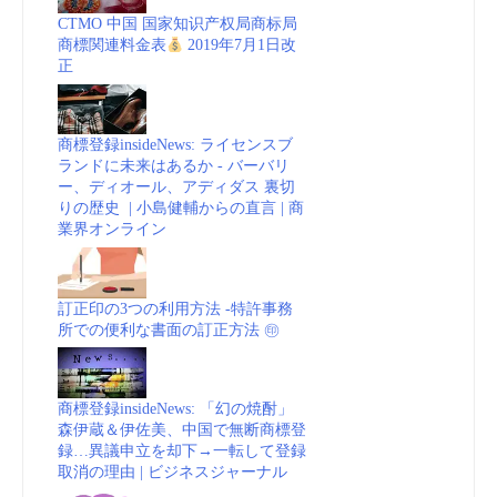
CTMO 中国 国家知识产权局商标局
商標関連料金表
2019年7月1日改
正
商標登録insideNews: ライセンスブ
ランドに未来はあるか - バーバリ
ー、ディオール、アディダス 裏切
りの歴史 | 小島健輔からの直言 | 商
業界オンライン
訂正印の3つの利用方法 -特許事務
所での便利な書面の訂正方法 ㊞
商標登録insideNews: 「幻の焼酎」
森伊蔵＆伊佐美、中国で無断商標登
録…異議申立を却下→一転して登録
取消の理由 | ビジネスジャーナル