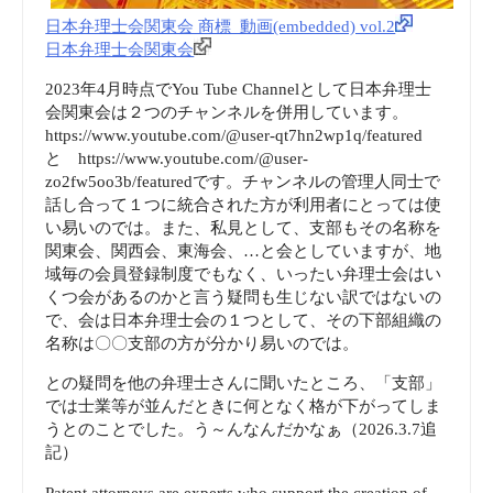
日本弁理士会関東会 商標_動画(embedded) vol.2
日本弁理士会関東会
2023年4月時点でYou Tube Channelとして日本弁理士
会関東会は２つのチャンネルを併用しています。
https://www.youtube.com/@user-qt7hn2wp1q/featured
と https://www.youtube.com/@user-
zo2fw5oo3b/featuredです。チャンネルの管理人同士で
話し合って１つに統合された方が利用者にとっては使
い易いのでは。また、私見として、支部もその名称を
関東会、関西会、東海会、…と会としていますが、地
域毎の会員登録制度でもなく、いったい弁理士会はい
くつ会があるのかと言う疑問も生じない訳ではないの
で、会は日本弁理士会の１つとして、その下部組織の
名称は〇〇支部の方が分かり易いのでは。
との疑問を他の弁理士さんに聞いたところ、「支部」
では士業等が並んだときに何となく格が下がってしま
うとのことでした。う～んなんだかなぁ（2026.3.7追
記）
Patent attorneys are experts who support the creation of