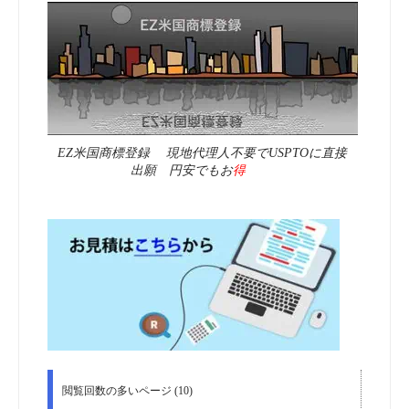
EZ米国商標登録 現地代理人不要でUSPTOに直接
出願 円安でもお
得
閲覧回数の多いページ (10)