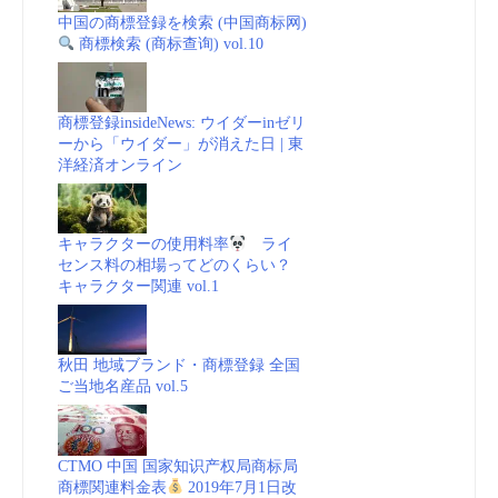
中国の商標登録を検索 (中国商标网)
商標検索 (商标查询) vol.10
商標登録insideNews: ウイダーinゼリ
ーから「ウイダー」が消えた日 | 東
洋経済オンライン
キャラクターの使用料率
ライ
センス料の相場ってどのくらい？
キャラクター関連 vol.1
秋田 地域ブランド・商標登録 全国
ご当地名産品 vol.5
CTMO 中国 国家知识产权局商标局
商標関連料金表
2019年7月1日改