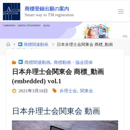
コ
商
標
登
録
出
願
の
案
内
ン
テ
Smart way to TM registration
ン
ツ
へ
ス
ホ
商標関連動画
日本弁理士会関東会 商標_動画
キ
ー
(embedded) vol.1
ッ
ム
プ
商標関連動画
,
商標動画・協会団体
日本弁理士会関東会 商標_動画
(embedded) vol.1
2021年3月16日
弁理士会
,
関東会
日本弁理士会関東会 動画