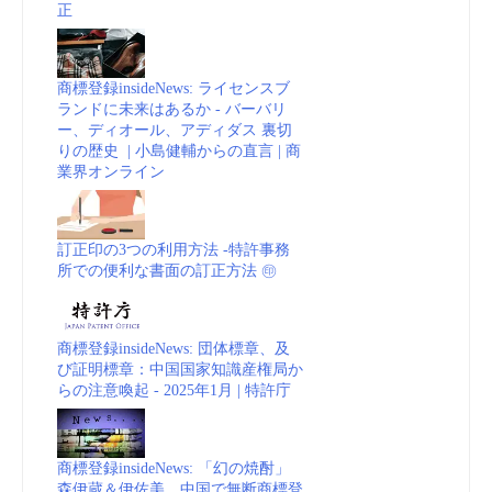
正
商標登録insideNews: ライセンスブ
ランドに未来はあるか - バーバリ
ー、ディオール、アディダス 裏切
りの歴史 | 小島健輔からの直言 | 商
業界オンライン
訂正印の3つの利用方法 -特許事務
所での便利な書面の訂正方法 ㊞
商標登録insideNews: 団体標章、及
び証明標章：中国国家知識産権局か
らの注意喚起 - 2025年1月 | 特許庁
商標登録insideNews: 「幻の焼酎」
森伊蔵＆伊佐美、中国で無断商標登