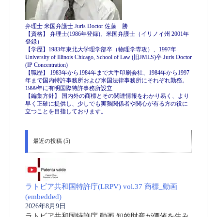
弁理士 米国弁護士 Juris Doctor 佐藤 勝
【資格】 弁理士(1986年登録)、米国弁護士（イリノイ州 2001年
登録）
【学歴】1983年東北大学理学部卒（物理学専攻）、1997年
University of Illinois Chicago, School of Law (旧JMLS)卒 Juris Doctor
(IP Concentration)
【職歴】 1983年から1984年まで大手印刷会社、1984年から1997
年まで国内特許事務所および米国法律事務所にそれぞれ勤務。
1999年に有明国際特許事務所設立
【編集方針】 国内外の商標とその関連情報をわかり易く、より
早く正確に提供し、少しでも実務関係者や関心が有る方の役に
立つことを目指しております。
最近の投稿 (5)
ラトビア共和国特許庁(LRPV) vol.37 商標_動画
(embedded)
2026年8月9日
ラトビア共和国特許庁 動画 知的財産が価値を生み