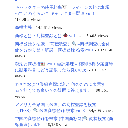
キャラクターの使用料率
ライセンス料の相場
ってどのくらい？ キャラクター関連 vol.1
-
186,982 views
商標実務
- 145,813 views
商標とは・商標登録とは
vol.1
- 115,408 views
商標登録を検索 （商標調査）
–商標調査の全体
像を分かり易く解説 商標登録 検索vol.1
- 102,050
views
税法と商標権
vol.1 会計処理 – 権利取得や譲渡時
に勘定科目にどう記載したら良いのか
- 101,547
views
®™℠ および登録商標の違い-何のために表示す
る？無くても良い？の疑問に答えます。
- 80,561
views
アメリカ合衆国（米国）の商標登録を検索
（TESS）
米国商標登録 検索 vol.8
- 54,605 views
中国の商標登録を検索 (中国商标网)
商標検索 (商
标查询) vol.10
- 46,156 views