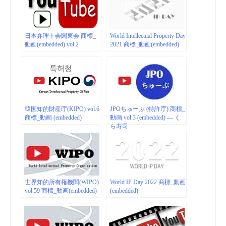
日本弁理士会関東会 商標_
World Intellectual Property Day
動画(embedded) vol.2
2021 商標_動画(embedded)
韓国知的財産庁(KIPO) vol.6
JPOちゅーぶ (特許庁) 商標_
商標_動画 (embedded)
動画 vol.3 (embedded) — く
ら寿司
世界知的所有権機関(WIPO)
World IP Day 2022 商標_動画
vol.59 商標_動画(embedded)
(embedded)