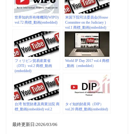
世界知的所有権機関(WIPO)
米国下院司法委員会(House
vol.72 商標_動画(embedded)
Committee on the Judiciary )
vol.1 商標_動画(embedded)
フィリピン貿易産業省
World IP Day 2017 vol.4 商標
（DTI）vol.2 商標_動画
_動画（embedded）
(embedded)
台湾 智慧財產及商業法院 商
タイ知的財産局（DIP）
標_動画(embedded) vol.2
vol.20 商標_動画(embedded)
最終更新日:2026/03/06