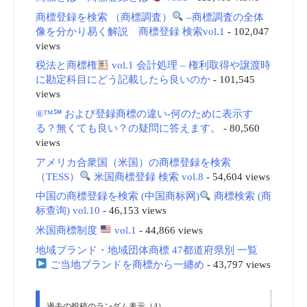
商標登録を検索 （商標調査）
–商標調査の全体
像を分かり易く解説 商標登録 検索vol.1
- 102,047
views
税法と商標権
vol.1 会計処理 – 権利取得や譲渡時
に勘定科目にどう記載したら良いのか
- 101,545
views
®™℠ および登録商標の違い-何のために表示す
る？無くても良い？の疑問に答えます。
- 80,560
views
アメリカ合衆国（米国）の商標登録を検索
（TESS）
米国商標登録 検索 vol.8
- 54,604 views
中国の商標登録を検索 (中国商标网)
商標検索 (商
标查询) vol.10
- 46,153 views
米国商標制度
vol.1
- 44,866 views
地域ブランド・地域団体商標 47都道府県別 一覧
ご当地ブランドを商標から一纏め
- 43,797 views
過去の投稿のランダム表示（4）