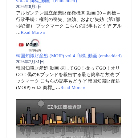
vol.20 商標_動画（embedded）
2026年8月2日
アルゼンチン国立産業財産権機関 動画 20 – 商標 –
行政手続：権利の喪失、無効、および失効（第1部
~第3部） ブックマーク こちらの記事もどうぞ アル
…
Read More »
韓国知識財産処 (MOIP) vol.4 商標_動画 (embedded)
2026年7月31日
韓国知識財産処 動画 探してGO！撮ってGO！オリ
GO！偽のKブランドを報告する最も簡単な方法 ブ
ックマーク こちらの記事もどうぞ 韓国知識財産処
(MOIP) vol.2 商標_ …
Read More »