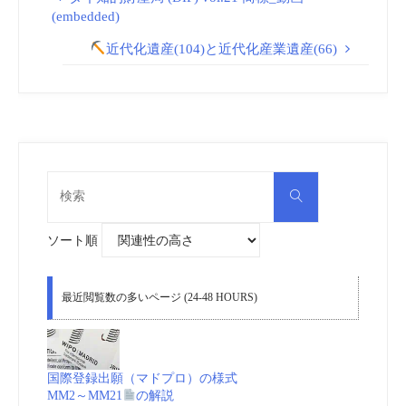
(embedded)
近代化遺産(104)と近代化産業遺産(66)
検
検
索
索
対
象:
ソート順
最近閲覧数の多いページ (24-48 HOURS)
国際登録出願（マドプロ）の様式
MM2～MM21
の解説