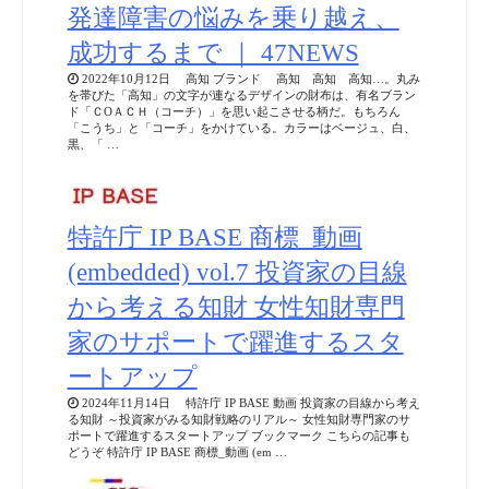
発達障害の悩みを乗り越え、
成功するまで ｜ 47NEWS
2022年10月12日 高知 ブランド 高知 高知 高知…。丸み
を帯びた「高知」の文字が連なるデザインの財布は、有名ブラン
ド「ＣΟＡＣＨ（コーチ）」を思い起こさせる柄だ。もちろん
「こうち」と「コーチ」をかけている。カラーはベージュ、白、
黒、「 …
特許庁 IP BASE 商標_動画
(embedded) vol.7 投資家の⽬線
から考える知財 女性知財専門
家のサポートで躍進するスタ
ートアップ
2024年11月14日 特許庁 IP BASE 動画 投資家の⽬線から考え
る知財 ～投資家がみる知財戦略のリアル～ 女性知財専門家のサ
ポートで躍進するスタートアップ ブックマーク こちらの記事も
どうぞ 特許庁 IP BASE 商標_動画 (em …