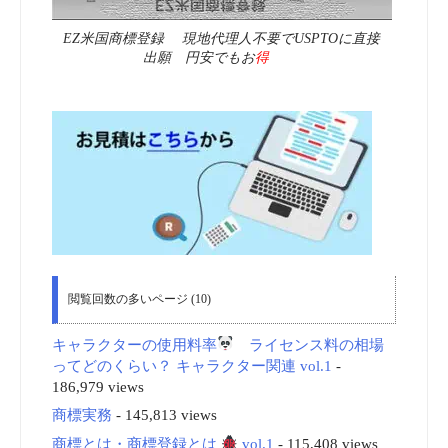
EZ米国商標登録 現地代理人不要でUSPTOに直接
出願 円安でもお
得
閲覧回数の多いページ (10)
キャラクターの使用料率
ライセンス料の相場
ってどのくらい？ キャラクター関連 vol.1
-
186,979 views
商標実務
- 145,813 views
商標とは・商標登録とは
vol.1
- 115,408 views