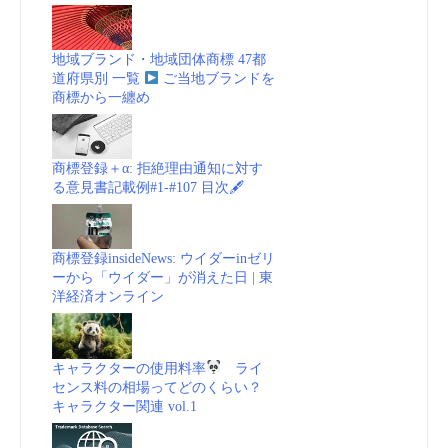
地域ブランド・地域団体商標 47都
道府県別 一覧
ご当地ブランドを
商標から一纏め
商標登録＋α: 拒絶理由通知に対す
る意見書記載例#1-#107 目次🖋
商標登録insideNews: ウイダーinゼリ
ーから「ウイダー」が消えた日 | 東
洋経済オンライン
キャラクターの使用料率
ライ
センス料の相場ってどのくらい？
キャラクター関連 vol.1