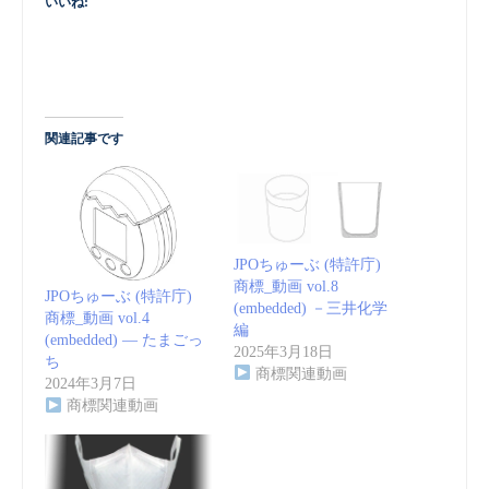
いいね:
関連記事です
JPOちゅーぶ (特許庁)
商標_動画 vol.8
JPOちゅーぶ (特許庁)
(embedded) －三井化学
商標_動画 vol.4
編
(embedded) — たまごっ
2025年3月18日
ち
商標関連動画
2024年3月7日
商標関連動画