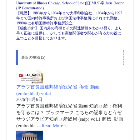
University of Illinois Chicago, School of Law (旧JMLS)卒 Juris Doctor
(IP Concentration)
【職歴】 1983年から1984年まで大手印刷会社、1984年から1997
年まで国内特許事務所および米国法律事務所にそれぞれ勤務。
1999年に有明国際特許事務所設立
【編集方針】 国内外の商標とその関連情報をわかり易く、より
早く正確に提供し、少しでも実務関係者や関心が有る方の役に
立つことを目指しております。
最近の投稿 (5)
アラブ首長国連邦経済観光省 商標_動画
(embedded) vol.3
2026年8月6日
アラブ首長国連邦経済観光省 動画 知的財産：権利
を守るには？ ブックマーク こちらの記事もどうぞ
サウジアラビア知的財産総局 (saip) vol.1 商標_動画
(embedde …
Read More »