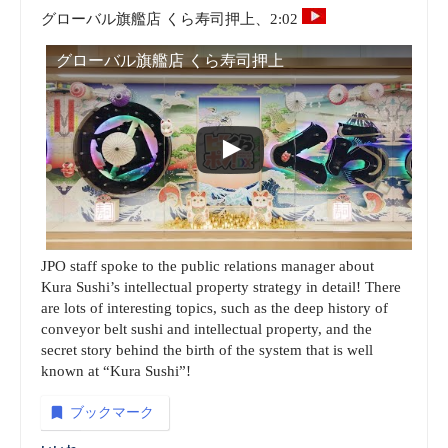
グローバル旗艦店 くら寿司押上、2:02
グローバル旗艦店 くら寿司押上
JPO staff spoke to the public relations manager about
Kura Sushi’s intellectual property strategy in detail! There
are lots of interesting topics, such as the deep history of
conveyor belt sushi and intellectual property, and the
secret story behind the birth of the system that is well
known at “Kura Sushi”!
ブックマーク