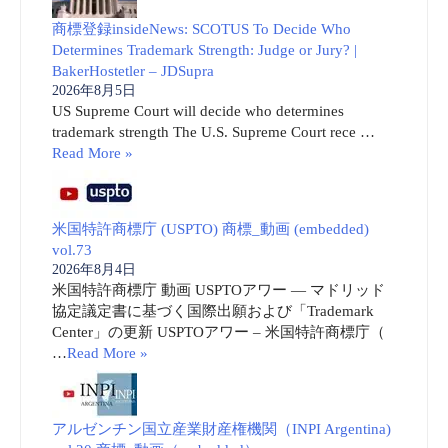
商標登録insideNews: SCOTUS To Decide Who
Determines Trademark Strength: Judge or Jury? |
BakerHostetler – JDSupra
2026年8月5日
US Supreme Court will decide who determines
trademark strength The U.S. Supreme Court rece …
Read More »
米国特許商標庁 (USPTO) 商標_動画 (embedded)
vol.73
2026年8月4日
米国特許商標庁 動画 USPTOアワー ― マドリッド
協定議定書に基づく国際出願および「Trademark
Center」の更新 USPTOアワー – 米国特許商標庁（
…
Read More »
アルゼンチン国立産業財産権機関（INPI Argentina)