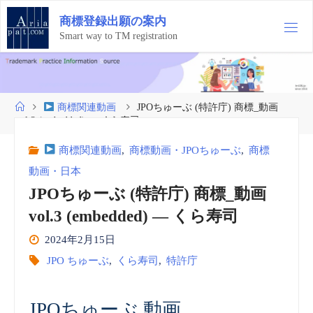
コ
商
標
登
録
出
願
の
案
内
ン
テ
Smart way to TM registration
ン
ツ
へ
ス
ホ
商標関連動画
JPOちゅーぶ (特許庁) 商標_動画
キ
ー
vol.3 (embedded) — くら寿司
ッ
ム
プ
商標関連動画
,
商標動画・JPOちゅーぶ
,
商標
動画・日本
JPOちゅーぶ (特許庁) 商標_動画
vol.3 (embedded) — くら寿司
2024年2月15日
JPO ちゅーぶ
,
くら寿司
,
特許庁
JPOちゅーぶ 動画