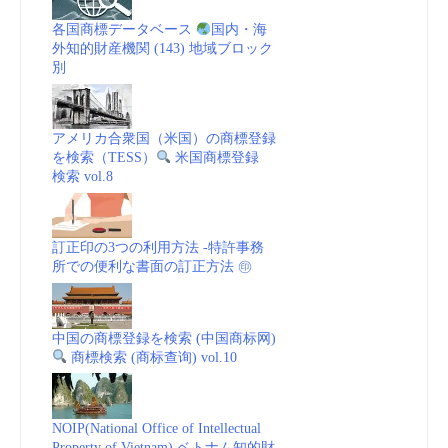
各国商標データベース
国内・海
外知的財産機関 (143) 地域ブロック
別
アメリカ合衆国（米国）の商標登録
を検索（TESS）
米国商標登録
検索 vol.8
訂正印の3つの利用方法 -特許事務
所での便利な書面の訂正方法 ㊞
中国の商標登録を検索 (中国商标网)
商標検索 (商标查询) vol.10
NOIP(National Office of Intellectual
Property of Vietnam) ベトナム知的財