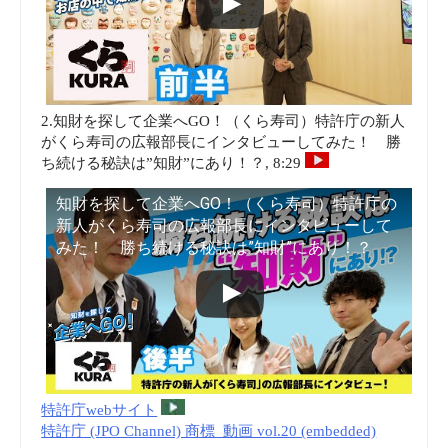
2.知財を探して企業へGO！（くら寿司）特許庁の新人
がくら寿司の広報部長にインタビューしてみた！ 勝
ち続ける秘訣は”知財”にあり！？, 8:29
知財を探して企業へGO！（くら寿司）特許庁の
新人がくら寿司の広報部長にインタビューして
みた！ 勝ち続ける秘訣は”知財”にあり！？
特許庁webサイト
特許庁 (JPO Channel) 商標_動画 vol.20 (embedded)