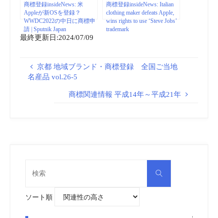
商標登録insideNews: 米
商標登録insideNews: Italian
Appleが新OSを登録？
clothing maker defeats Apple,
WWDC2022の中日に商標申
wins rights to use ‘Steve Jobs’
請 | Sputnik Japan
trademark
最終更新日:2024/07/09
京都 地域ブランド・商標登録 全国ご当地
名産品 vol.26-5
商標関連情報 平成14年～平成21年
検
検
索
索
対
象:
ソート順