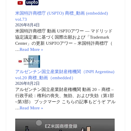
米国特許商標庁 (USPTO) 商標_動画 (embedded)
vol.73
2026年8月4日
米国特許商標庁 動画 USPTOアワー ― マドリッド
協定議定書に基づく国際出願および「Trademark
Center」の更新 USPTOアワー – 米国特許商標庁（
…
Read More »
アルゼンチン国立産業財産権機関（INPI Argentina)
vol.20 商標_動画（embedded）
2026年8月2日
アルゼンチン国立産業財産権機関 動画 20 – 商標 –
行政手続：権利の喪失、無効、および失効（第1部
~第3部） ブックマーク こちらの記事もどうぞ アル
…
Read More »