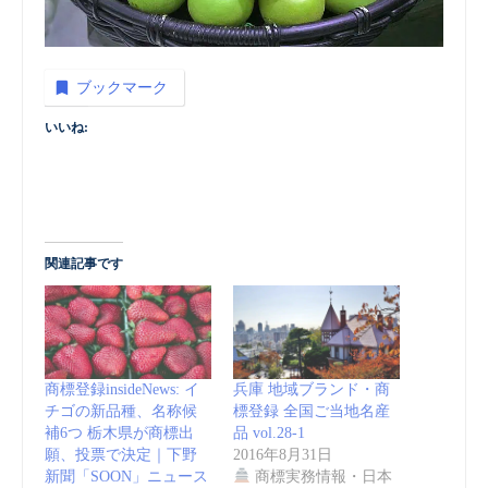
ブックマーク
いいね:
関連記事です
商標登録insideNews: イ
兵庫 地域ブランド・商
チゴの新品種、名称候
標登録 全国ご当地名産
補6つ 栃木県が商標出
品 vol.28-1
願、投票で決定｜下野
2016年8月31日
新聞「SOON」ニュース
商標実務情報・日本