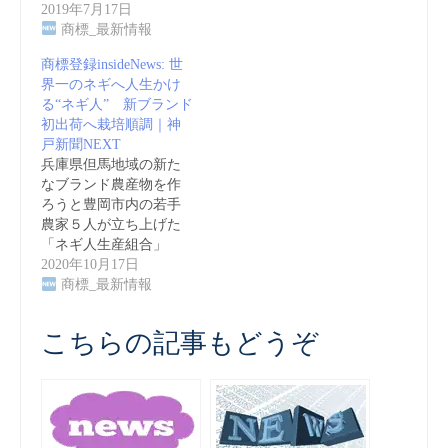
2019年7月17日
商標_最新情報
商標登録insideNews: 世
界一のネギへ人生かけ
る“ネギ人” 新ブランド
初出荷へ栽培順調｜神
戸新聞NEXT
兵庫県但馬地域の新た
なブランド農産物を作
ろうと豊岡市内の若手
農家５人が立ち上げた
「ネギ人生産組合」
が…
2020年10月17日
商標_最新情報
こちらの記事もどうぞ