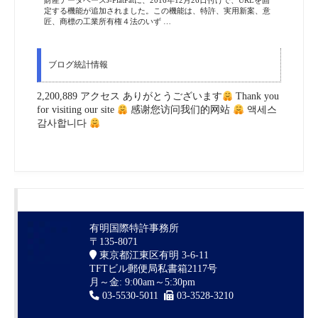
定する機能が追加されました。この機能は、特許、実用新案、意
匠、商標の工業所有権４法のいず …
ブログ統計情報
2,200,889 アクセス ありがとうございます
Thank you
for visiting our site
感谢您访问我们的网站
액세스
감사합니다
有明国際特許事務所
〒135-8071
東京都江東区有明 3-6-11
TFTビル郵便局私書箱2117号
月～金: 9:00am～5:30pm
03-5530-5011
03-3528-3210