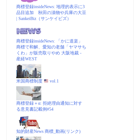
商標登録insideNews: 地理的表示に3
品目追加 秋田の漬物や兵庫の大豆
| SankeiBiz（サンケイビズ）
商標登録insideNews: 「かに道楽」
商標で和解、愛知の老舗「ヤマサち
くわ」が販売取りやめ 大阪地裁 -
産経WEST
米国商標制度
vol.1
商標登録＋α: 拒絶理由通知に対す
る意見書記載例#54
知的財産News 商標_動画(リンク)