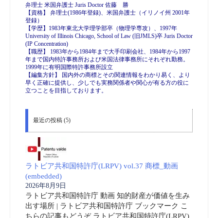
弁理士 米国弁護士 Juris Doctor 佐藤 勝
【資格】 弁理士(1986年登録)、米国弁護士（イリノイ州 2001年
登録）
【学歴】1983年東北大学理学部卒（物理学専攻）、1997年
University of Illinois Chicago, School of Law (旧JMLS)卒 Juris Doctor
(IP Concentration)
【職歴】 1983年から1984年まで大手印刷会社、1984年から1997
年まで国内特許事務所および米国法律事務所にそれぞれ勤務。
1999年に有明国際特許事務所設立
【編集方針】 国内外の商標とその関連情報をわかり易く、より
早く正確に提供し、少しでも実務関係者や関心が有る方の役に
立つことを目指しております。
最近の投稿 (5)
ラトビア共和国特許庁(LRPV) vol.37 商標_動画
(embedded)
2026年8月9日
ラトビア共和国特許庁 動画 知的財産が価値を生み
出す場所 | ラトビア共和国特許庁 ブックマーク こ
ちらの記事もどうぞ ラトビア共和国特許庁(LRPV)