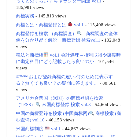
ってどのくらい？ キャラクター関連 vol.1
-
186,981 views
商標実務
- 145,813 views
商標とは・商標登録とは
vol.1
- 115,408 views
商標登録を検索 （商標調査）
–商標調査の全体
像を分かり易く解説 商標登録 検索vol.1
- 102,048
views
税法と商標権
vol.1 会計処理 – 権利取得や譲渡時
に勘定科目にどう記載したら良いのか
- 101,546
views
®™℠ および登録商標の違い-何のために表示す
る？無くても良い？の疑問に答えます。
- 80,561
views
アメリカ合衆国（米国）の商標登録を検索
（TESS）
米国商標登録 検索 vol.8
- 54,604 views
中国の商標登録を検索 (中国商标网)
商標検索 (商
标查询) vol.10
- 46,153 views
米国商標制度
vol.1
- 44,867 views