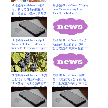
商標登録insideNews: 特許
商標登録insideNews: Wrigley
庁、初めて自ら商標権取
Sues Vape Company Over
得 担当者「極めて例外的
Juicy Fruit Trademark
な措置です」（神戸新聞
NEXT） – Yahoo!ニュース
商標登録insideNews: Apple
商標登録insideNews: 新たに
Logo Evolution – It all Started
2産品を地理的表示（GI）
With a Fruit – Famous Logos
として登録 | 農林水産省
商標登録insideNews: 「加賀
商標登録insideNews: 農水
ぶどう」地域団体商標に
省、地理的表示に6品目追
ＪＡ加賀、商工会議所青年
加 北海道の高級ナマコな
部など 3年で内定 – 石川県
ど ｜ 共同通信
のニュース | 北國新聞社