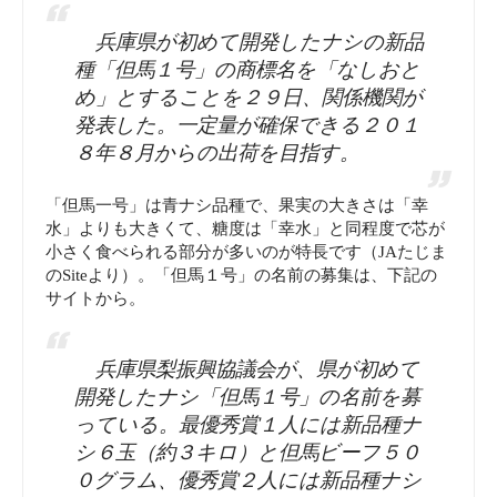
兵庫県が初めて開発したナシの新品
種「但馬１号」の商標名を「なしおと
め」とすることを２９日、関係機関が
発表した。一定量が確保できる２０１
８年８月からの出荷を目指す。
「但馬一号」は青ナシ品種で、果実の大きさは「幸
水」よりも大きくて、糖度は「幸水」と同程度で芯が
小さく食べられる部分が多いのが特長です（JAたじま
のSiteより）。「但馬１号」の名前の募集は、下記の
サイトから。
兵庫県梨振興協議会が、県が初めて
開発したナシ「但馬１号」の名前を募
っている。最優秀賞１人には新品種ナ
シ６玉（約３キロ）と但馬ビーフ５０
０グラム、優秀賞２人には新品種ナシ