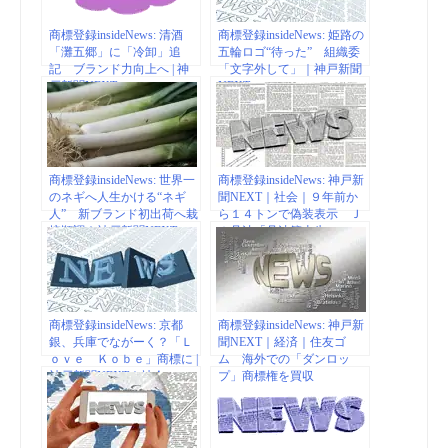
商標登録insideNews: 清酒
商標登録insideNews: 姫路の
「灘五郷」に「冷卸」追
五輪ロゴ“待った” 組織委
記 ブランド力向上へ | 神
「文字外して」｜神戸新聞
戸新聞NEXT
NEXT
商標登録insideNews: 世界一
商標登録insideNews: 神戸新
のネギへ人生かける“ネギ
聞NEXT｜社会｜９年前か
人” 新ブランド初出荷へ栽
ら１４トンで偽装表示 Ｊ
培順調｜神戸新聞NEXT
Ａ丹波「丹波篠山牛」
商標登録insideNews: 京都
商標登録insideNews: 神戸新
銀、兵庫でながーく？「Ｌ
聞NEXT｜経済｜住友ゴ
ｏｖｅ Ｋｏｂｅ」商標に |
ム 海外での「ダンロッ
神戸新聞NEXT｜社会
プ」商標権を買収