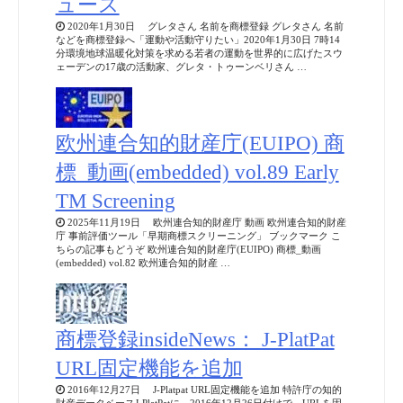
ュース
2020年1月30日 グレタさん 名前を商標登録 グレタさん 名前
などを商標登録へ「運動や活動守りたい」2020年1月30日 7時14
分環境地球温暖化対策を求める若者の運動を世界的に広げたスウ
ェーデンの17歳の活動家、グレタ・トゥーンベリさん …
欧州連合知的財産庁(EUIPO) 商
標_動画(embedded) vol.89 Early
TM Screening
2025年11月19日 欧州連合知的財産庁 動画 欧州連合知的財産
庁 事前評価ツール「早期商標スクリーニング」 ブックマーク こ
ちらの記事もどうぞ 欧州連合知的財産庁(EUIPO) 商標_動画
(embedded) vol.82 欧州連合知的財産 …
商標登録insideNews： J-PlatPat
URL固定機能を追加
2016年12月27日 J-Platpat URL固定機能を追加 特許庁の知的
財産データベースJ-PlatPatに、2016年12月26日付けで、URLを固