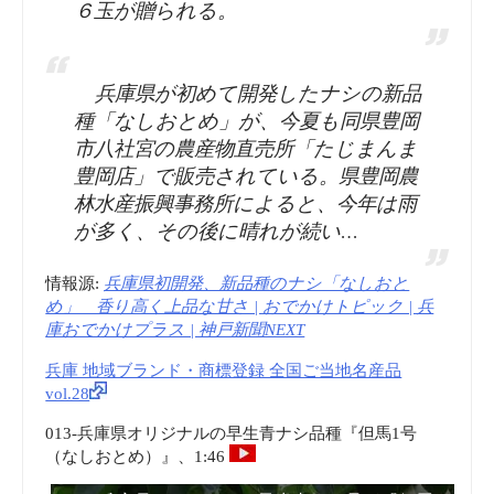
６玉が贈られる。
兵庫県が初めて開発したナシの新品
種「なしおとめ」が、今夏も同県豊岡
市八社宮の農産物直売所「たじまんま
豊岡店」で販売されている。県豊岡農
林水産振興事務所によると、今年は雨
が多く、その後に晴れが続い…
情報源:
兵庫県初開発、新品種のナシ「なしおと
め」 香り高く上品な甘さ | おでかけトピック | 兵
庫おでかけプラス | 神戸新聞NEXT
兵庫 地域ブランド・商標登録 全国ご当地名産品
vol.28
013-兵庫県オリジナルの早生青ナシ品種『但馬1号
（なしおとめ）』、1:46