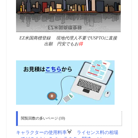
EZ米国商標登録 現地代理人不要でUSPTOに直接
出願 円安でもお
得
閲覧回数の多いページ (10)
キャラクターの使用料率
ライセンス料の相場