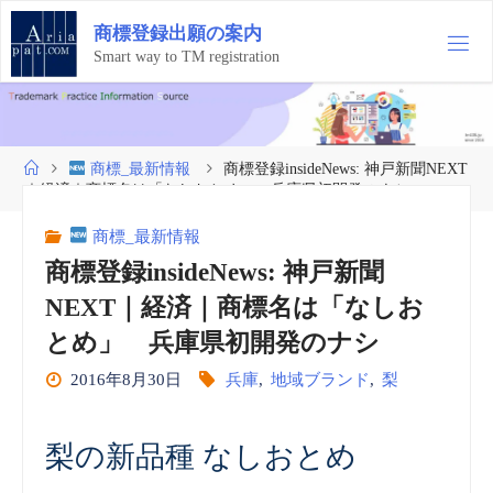
コ
商
標
登
録
出
願
の
案
内
ン
テ
Smart way to TM registration
ン
ツ
へ
ス
ホ
商標_最新情報
商標登録insideNews: 神戸新聞NEXT
キ
ー
｜経済｜商標名は「なしおとめ」 兵庫県初開発のナシ
ッ
ム
プ
商標_最新情報
商標登録insideNews: 神戸新聞
NEXT｜経済｜商標名は「なしお
とめ」 兵庫県初開発のナシ
2016年8月30日
兵庫
,
地域ブランド
,
梨
梨の新品種 なしおとめ