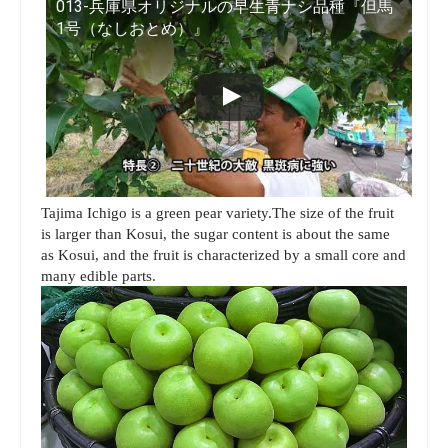
013-兵庫県オリジナルの早生青ナシ品種『但馬
1号（なしおとめ）』
Tajima Ichigo is a green pear variety.The size of the fruit
is larger than Kosui, the sugar content is about the same
as Kosui, and the fruit is characterized by a small core and
many edible parts.