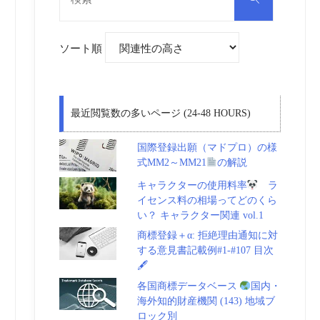
対
索
象:
ソート順
最近閲覧数の多いページ (24-48 HOURS)
国際登録出願（マドプロ）の様
式MM2～MM21
の解説
キャラクターの使用料率
ラ
イセンス料の相場ってどのくら
い？ キャラクター関連 vol.1
商標登録＋α: 拒絶理由通知に対
する意見書記載例#1-#107 目次
🖋
各国商標データベース
国内・
海外知的財産機関 (143) 地域ブ
ロック別