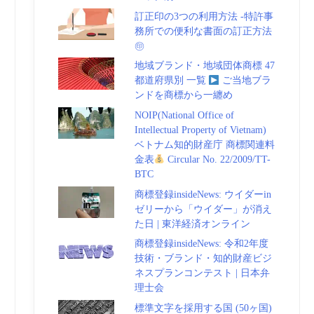
訂正印の3つの利用方法 -特許事
務所での便利な書面の訂正方法
㊞
地域ブランド・地域団体商標 47
都道府県別 一覧
ご当地ブラ
ンドを商標から一纏め
NOIP(National Office of
Intellectual Property of Vietnam)
ベトナム知的財産庁 商標関連料
金表
Circular No. 22/2009/TT-
BTC
商標登録insideNews: ウイダーin
ゼリーから「ウイダー」が消え
た日 | 東洋経済オンライン
商標登録insideNews: 令和2年度
技術・ブランド・知的財産ビジ
ネスプランコンテスト | 日本弁
理士会
標準文字を採用する国 (50ヶ国)