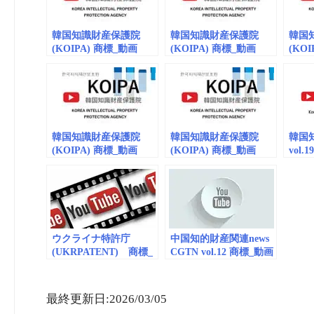
韓国知識財産保護院
韓国知識財産保護院
韓国
(KOIPA) 商標_動画
(KOIPA) 商標_動画
(KO
vol.9 (embedded)
지
vol.8
vol.4
식재산 보호 SONG!
(embedded/playlist) 업
지식
종별 K-브랜드 분쟁 대
응 사례
韓国知識財産保護院
韓国知識財産保護院
韓国知
(KOIPA) 商標_動画
(KOIPA) 商標_動画
vol.
vol.6 (embedded) 한국
vol.1 (embedded)한국지
(embe
지식재산보호원
식재산보호원
ウクライナ特許庁
中国知的財産関連news
(UKRPATENT) 商標_
CGTN vol.12 商標_動画
動画
（embedded）
(embedded/channel)
最終更新日:2026/03/05