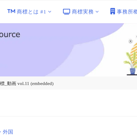
商標とは #1
商標実務
事務所
画 vol.11 (embedded)
・外国