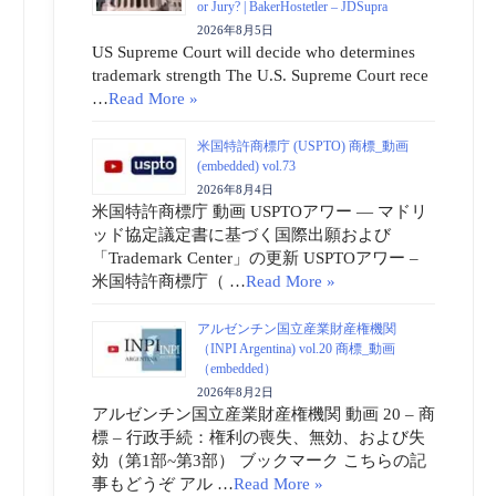
or Jury? | BakerHostetler – JDSupra
2026年8月5日
US Supreme Court will decide who determines
trademark strength The U.S. Supreme Court rece
…
Read More »
米国特許商標庁 (USPTO) 商標_動画
(embedded) vol.73
2026年8月4日
米国特許商標庁 動画 USPTOアワー ― マドリ
ッド協定議定書に基づく国際出願および
「Trademark Center」の更新 USPTOアワー –
米国特許商標庁（ …
Read More »
アルゼンチン国立産業財産権機関
（INPI Argentina) vol.20 商標_動画
（embedded）
2026年8月2日
アルゼンチン国立産業財産権機関 動画 20 – 商
標 – 行政手続：権利の喪失、無効、および失
効（第1部~第3部） ブックマーク こちらの記
事もどうぞ アル …
Read More »