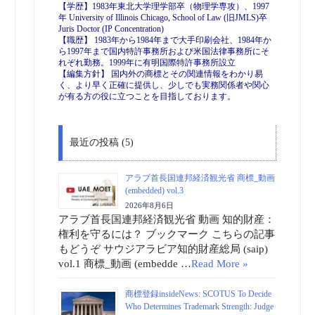
【学歴】1983年東北大学理学部卒（物理学専攻）、1997
年 University of Illinois Chicago, School of Law (旧JMLS)卒
Juris Doctor (IP Concentration)
【職歴】 1983年から1984年まで大手印刷会社、1984年か
ら1997年まで国内特許事務所および米国法律事務所にそ
れぞれ勤務。1999年に有明国際特許事務所設立
【編集方針】 国内外の商標とその関連情報をわかり易
く、より早く正確に提供し、少しでも実務関係者や関心
が有る方の役に立つことを目指しております。
最近の投稿 (5)
アラブ首長国連邦経済観光省 商標_動画
(embedded) vol.3
2026年8月6日
アラブ首長国連邦経済観光省 動画 知的財産：
権利を守るには？ ブックマーク こちらの記事
もどうぞ サウジアラビア知的財産総局 (saip)
vol.1 商標_動画 (embedde …
Read More »
商標登録insideNews: SCOTUS To Decide
Who Determines Trademark Strength: Judge