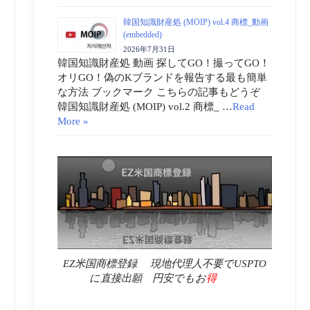
韓国知識財産処 (MOIP) vol.4 商標_動画
(embedded)
2026年7月31日
韓国知識財産処 動画 探してGO！撮ってGO！
オリGO！偽のKブランドを報告する最も簡単
な方法 ブックマーク こちらの記事もどうぞ
韓国知識財産処 (MOIP) vol.2 商標_ …
Read
More »
EZ米国商標登録 現地代理人不要でUSPTO
に直接出願 円安でもお
得