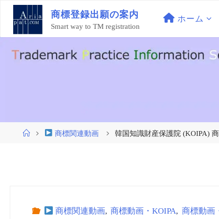
コ
商
標
登
録
出
願
の
案
内
ン
ホーム
Smart way to TM registration
テ
ン
ツ
へ
ス
キ
ッ
プ
ホ
商標関連動画
韓国知識財産保護院 (KOIPA) 商標_動
ー
ム
商標関連動画
,
商標動画・KOIPA
,
商標動画