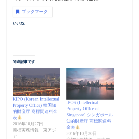
ブックマーク
いいね:
関連記事です
KIPO (Korean Intellectual
IPOS (Intellectual
Property Office) 韓国知
Property Office of
的財産庁 商標関連料金
Singapore) シンガポール
表
知的財産庁 商標関連料
2016年10月27日
金表
商標実務情報・東アジ
2016年10月30日
ア