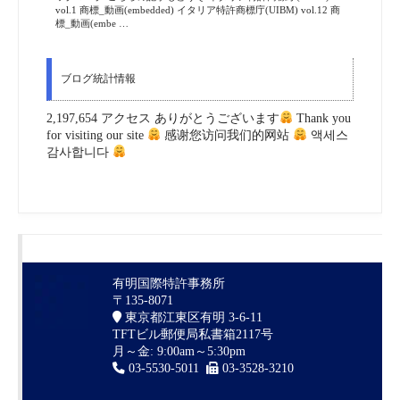
vol.1 商標_動画(embedded) イタリア特許商標庁(UIBM) vol.12 商
標_動画(embe …
ブログ統計情報
2,197,654 アクセス ありがとうございます
Thank you
for visiting our site
感谢您访问我们的网站
액세스
감사합니다
有明国際特許事務所
〒135-8071
東京都江東区有明 3-6-11
TFTビル郵便局私書箱2117号
月～金: 9:00am～5:30pm
03-5530-5011
03-3528-3210