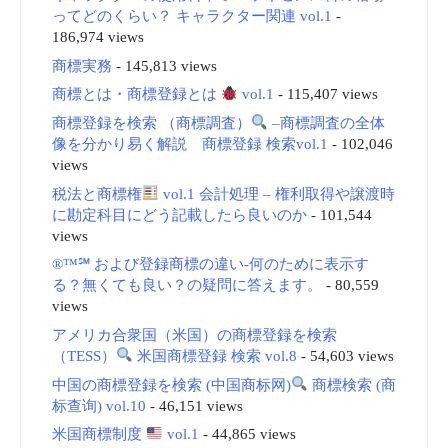
ってどのくらい？ キャラクター関連 vol.1
-
186,974 views
商標実務
- 145,813 views
商標とは・商標登録とは
vol.1
- 115,407 views
商標登録を検索 （商標調査）
–商標調査の全体
像を分かり易く解説 商標登録 検索vol.1
- 102,046
views
税法と商標権
vol.1 会計処理 – 権利取得や譲渡時
に勘定科目にどう記載したら良いのか
- 101,544
views
®™℠ および登録商標の違い-何のために表示す
る？無くても良い？の疑問に答えます。
- 80,559
views
アメリカ合衆国（米国）の商標登録を検索
（TESS）
米国商標登録 検索 vol.8
- 54,603 views
中国の商標登録を検索 (中国商标网)
商標検索 (商
标查询) vol.10
- 46,151 views
米国商標制度
vol.1
- 44,865 views