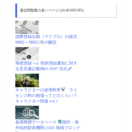
最近閲覧数の多いページ (24-48 HOURS)
国際登録出願（マドプロ）の様式
MM2～MM21
の解説
商標登録＋α: 拒絶理由通知に対す
る意見書記載例#1-#107 目次🖋
キャラクターの使用料率
ライ
センス料の相場ってどのくらい？
キャラクター関連 vol.1
各国商標データベース
国内・海
外知的財産機関 (143) 地域ブロック