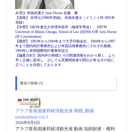
弁理士 米国弁護士 Juris Doctor 佐藤 勝
【資格】 弁理士(1986年登録)、米国弁護士（イリノイ州 2001年
登録）
【学歴】1983年東北大学理学部卒（物理学専攻）、1997年
University of Illinois Chicago, School of Law (旧JMLS)卒 Juris Doctor
(IP Concentration)
【職歴】 1983年から1984年まで大手印刷会社、1984年から1997
年まで国内特許事務所および米国法律事務所にそれぞれ勤務。
1999年に有明国際特許事務所設立
【編集方針】 国内外の商標とその関連情報をわかり易く、より
早く正確に提供し、少しでも実務関係者や関心が有る方の役に
立つことを目指しております。
最近の投稿 (5)
アラブ首長国連邦経済観光省 商標_動画
(embedded) vol.3
2026年8月6日
アラブ首長国連邦経済観光省 動画 知的財産：権利