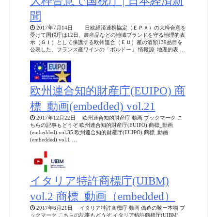
大枠合意で国税庁 | 日本経済新
聞
2017年7月14日 日欧経済連携協定（ＥＰＡ）の大枠合意を
受けて国税庁は12日、農産品などの地域ブランドを守る地理的表
示（ＧＩ）として保護する欧州連合（ＥＵ）産の酒類139品目を
公表した。フランス産ワインの「ボルドー」 情報源: 地理的表 …
欧州連合知的財産庁(EUIPO) 商
標_動画(embedded) vol.21
2017年12月22日 欧州連合知的財産庁 動画 ブックマーク こ
ちらの記事もどうぞ 欧州連合知的財産庁(EUIPO) 商標_動画
(embedded) vol.35 欧州連合知的財産庁(EUIPO) 商標_動画
(embedded) vol.1 …
イタリア特許商標庁(UIBM)
vol.2 商標_動画（embedded）
2017年6月21日 イタリア特許商標庁 動画 偽造の靴ー本物 ブ
ックマーク こちらの記事もどうぞ イタリア特許商標庁(UIBM)