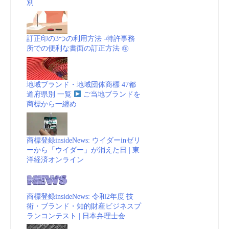
別
訂正印の3つの利用方法 -特許事務
所での便利な書面の訂正方法 ㊞
地域ブランド・地域団体商標 47都
道府県別 一覧
ご当地ブランドを
商標から一纏め
商標登録insideNews: ウイダーinゼリ
ーから「ウイダー」が消えた日 | 東
洋経済オンライン
商標登録insideNews: 令和2年度 技
術・ブランド・知的財産ビジネスプ
ランコンテスト | 日本弁理士会