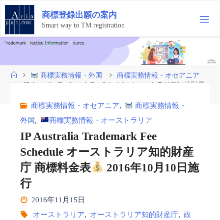
コ
商
標
登
録
出
願
の
案
内
ン
テ
Smart way to TM registration
ン
ツ
へ
ス
ホ
商標実務情報・外国
商標実務情報・オセアニア
キ
ー
IP Australia Trademark Fee Schedule オーストラリア知的財産
ッ
ム
庁 商標料金表
2016年10月10日施行
プ
商標実務情報・オセアニア
,
商標実務情報・
外国
,
商標実務情報・オーストラリア
IP Australia Trademark Fee
Schedule オーストラリア知的財産
庁 商標料金表
2016年10月10日施
行
2016年11月15日
オーストラリア
,
オーストラリア知的財産庁
,
政