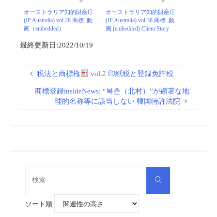
オーストラリア知的財産庁
オーストラリア知的財産庁
(IP Australia) vol.28 商標_動
(IP Australia) vol.38 商標_動
画（embedded）
画 (embedded) Client Story
最終更新日:2022/10/19
税法と商標権
vol.2 印紙税と登録免許税
商標登録insideNews: “북촌（北村）”が顕著な地
理的名称等に該当しない 韓国特許法院
検
検
索
索
対
象:
ソート順