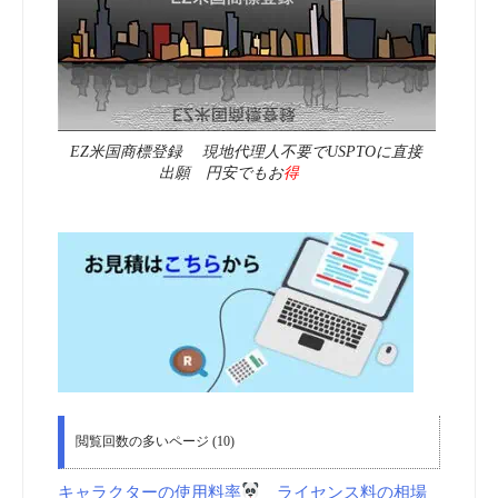
EZ米国商標登録 現地代理人不要でUSPTOに直接
出願 円安でもお
得
閲覧回数の多いページ (10)
キャラクターの使用料率
ライセンス料の相場