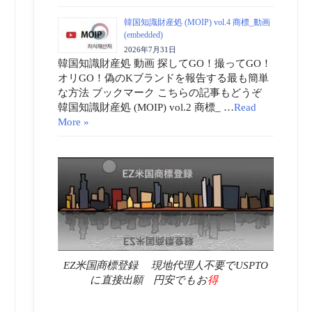
韓国知識財産処 (MOIP) vol.4 商標_動画
(embedded)
2026年7月31日
韓国知識財産処 動画 探してGO！撮ってGO！
オリGO！偽のKブランドを報告する最も簡単
な方法 ブックマーク こちらの記事もどうぞ
韓国知識財産処 (MOIP) vol.2 商標_ …
Read
More »
EZ米国商標登録 現地代理人不要でUSPTO
に直接出願 円安でもお
得