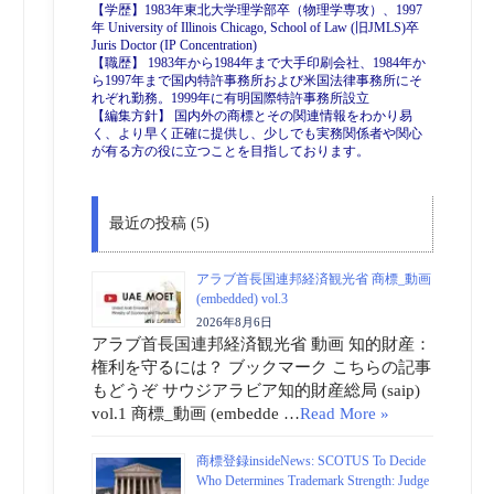
【学歴】1983年東北大学理学部卒（物理学専攻）、1997
年 University of Illinois Chicago, School of Law (旧JMLS)卒
Juris Doctor (IP Concentration)
【職歴】 1983年から1984年まで大手印刷会社、1984年か
ら1997年まで国内特許事務所および米国法律事務所にそ
れぞれ勤務。1999年に有明国際特許事務所設立
【編集方針】 国内外の商標とその関連情報をわかり易
く、より早く正確に提供し、少しでも実務関係者や関心
が有る方の役に立つことを目指しております。
最近の投稿 (5)
アラブ首長国連邦経済観光省 商標_動画
(embedded) vol.3
2026年8月6日
アラブ首長国連邦経済観光省 動画 知的財産：
権利を守るには？ ブックマーク こちらの記事
もどうぞ サウジアラビア知的財産総局 (saip)
vol.1 商標_動画 (embedde …
Read More »
商標登録insideNews: SCOTUS To Decide
Who Determines Trademark Strength: Judge