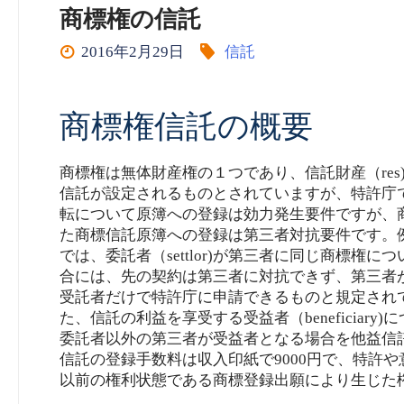
商標権の信託
2016年2月29日
信託
商標権信託の概要
商標権は無体財産権の１つであり、信託財産（re
信託が設定されるものとされていますが、特許庁
転について原簿への登録は効力発生要件ですが、
た商標信託原簿への登録は第三者対抗要件です。
では、委託者（settlor)が第三者に同じ商標
合には、先の契約は第三者に対抗できず、第三者が受
受託者だけで特許庁に申請できるものと規定され
た、信託の利益を享受する受益者（beneficia
委託者以外の第三者が受益者となる場合を他益信
信託の登録手数料は収入印紙で9000円で、特許や
以前の権利状態である商標登録出願により生じた