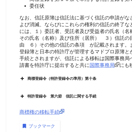
委任状
なお、信託原簿は信託法に基づく信託の申請がな
よび消滅、ならびにこれらの権利の信託の終了な
には、１）委託者、受託者及び受益者の氏名（名
その氏名（名称）及び住所（居所） ３）信託の
由 ６）その他の信託の条項 が記載されます。
登録簿と日本の特許庁が管理するマドプロ原簿と
手続とされますが、信託による移転は国際事務局
請書を特許庁に提出すると共に
国際事務局
にも
商標登録令（特許登録令の準用）第十条
特許登録令 第六節 信託に関する手続
商標権の移転手続
ブックマーク