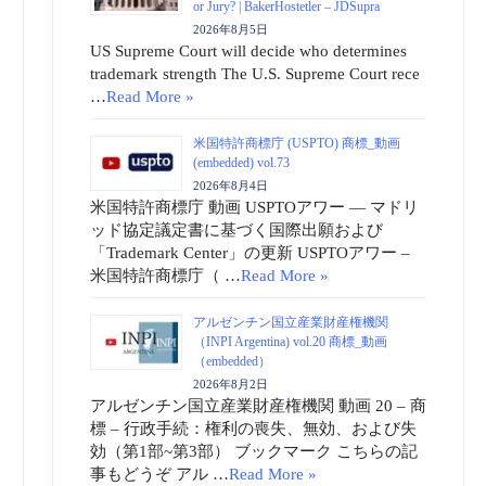
or Jury? | BakerHostetler – JDSupra
2026年8月5日
US Supreme Court will decide who determines
trademark strength The U.S. Supreme Court rece
…
Read More »
米国特許商標庁 (USPTO) 商標_動画
(embedded) vol.73
2026年8月4日
米国特許商標庁 動画 USPTOアワー ― マドリ
ッド協定議定書に基づく国際出願および
「Trademark Center」の更新 USPTOアワー –
米国特許商標庁（ …
Read More »
アルゼンチン国立産業財産権機関
（INPI Argentina) vol.20 商標_動画
（embedded）
2026年8月2日
アルゼンチン国立産業財産権機関 動画 20 – 商
標 – 行政手続：権利の喪失、無効、および失
効（第1部~第3部） ブックマーク こちらの記
事もどうぞ アル …
Read More »