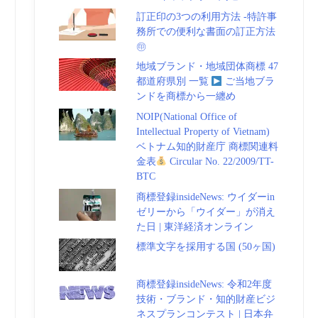
訂正印の3つの利用方法 -特許事
務所での便利な書面の訂正方法
㊞
地域ブランド・地域団体商標 47
都道府県別 一覧
ご当地ブラ
ンドを商標から一纏め
NOIP(National Office of
Intellectual Property of Vietnam)
ベトナム知的財産庁 商標関連料
金表
Circular No. 22/2009/TT-
BTC
商標登録insideNews: ウイダーin
ゼリーから「ウイダー」が消え
た日 | 東洋経済オンライン
標準文字を採用する国 (50ヶ国)
商標登録insideNews: 令和2年度
技術・ブランド・知的財産ビジ
ネスプランコンテスト | 日本弁