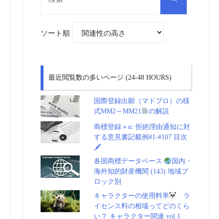
対
索
象:
ソート順
最近閲覧数の多いページ (24-48 HOURS)
国際登録出願（マドプロ）の様
式MM2～MM21
の解説
商標登録＋α: 拒絶理由通知に対
する意見書記載例#1-#107 目次
🖋
各国商標データベース
国内・
海外知的財産機関 (143) 地域ブ
ロック別
キャラクターの使用料率
ラ
イセンス料の相場ってどのくら
い？ キャラクター関連 vol.1