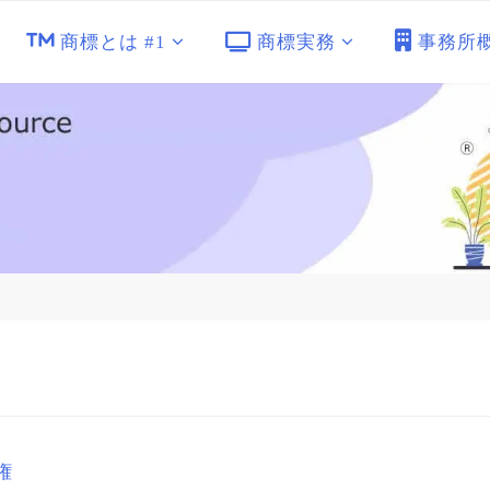
商標とは #1
商標実務
事務所
権