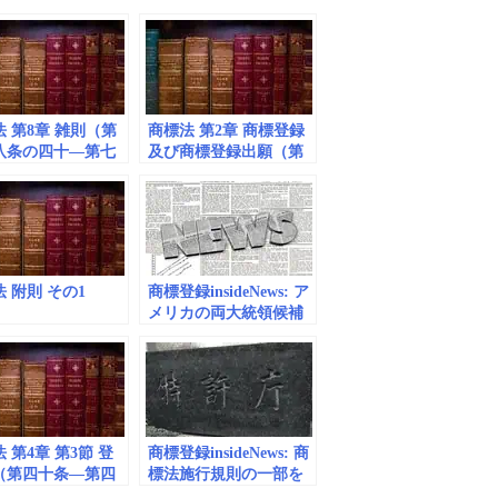
 第8章 雑則（第
商標法 第2章 商標登録
八条の四十―第七
及び商標登録出願（第
条の二）
三条―第十三条の二）
 附則 その1
商標登録insideNews: ア
メリカの両大統領候補
ＴＰＰ巡り激しく議論
 第4章 第3節 登
商標登録insideNews: 商
（第四十条―第四
標法施行規則の一部を
条）
改正する省令（立体商