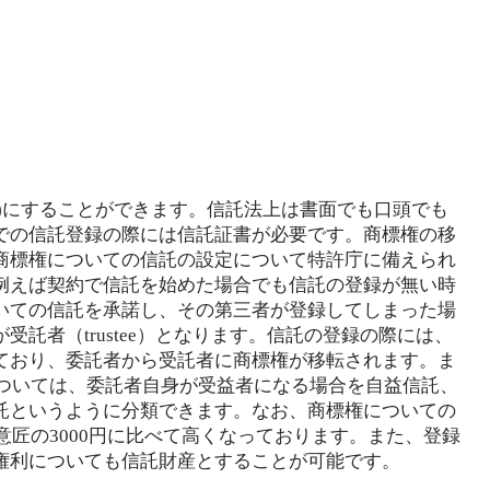
s)にすることができます。信託法上は書面でも口頭でも
での信託登録の際には信託証書が必要です。商標権の移
商標権についての信託の設定について特許庁に備えられ
例えば契約で信託を始めた場合でも信託の登録が無い時
権についての信託を承諾し、その第三者が登録してしまった場
託者（trustee）となります。信託の登録の際には、
ており、委託者から受託者に商標権が移転されます。ま
ry)については、委託者自身が受益者になる場合を自益信託、
託というように分類できます。なお、商標権についての
意匠の3000円に比べて高くなっております。また、登録
権利についても信託財産とすることが可能です。