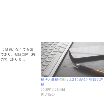
は 登録がなくても発
権であり、登録自体は権
ものではありま…
税法と商標権
vol.2 印紙税と登録免許
税
2016年11月14日
周辺法令