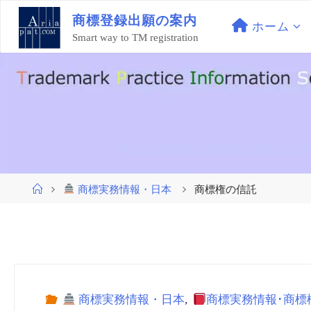
コ
商
標
登
録
出
願
の
案
内
ン
ホーム
Smart way to TM registration
テ
ン
ツ
へ
ス
キ
ッ
プ
ホ
商標実務情報・日本
商標権の信託
ー
ム
商標実務情報・日本
,
商標実務情報･商標