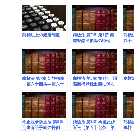
商標法上の鑑定制度
商標法 第7章 第3節 商
商標法
標登録出願等の特例
六十
（第六十八条の三十二
十七
―第六十八条の三十
九）
商標法 第7章 防護標章
商標法 第7章 第2節 国
商標法
（第六十四条―第六十
際商標登録出願に係る
八条）
特例（第六十八条の九
―第六十八条の三十
一）
不正競争防止法 第6章
商標法 第6章 再審及び
商標法
刑事訴訟手続の特例
訴訟（第五十七条―第
録料
（第二十三条―第三十
六十三条）
十三