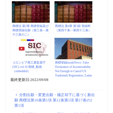
Court – CNNPolitics
JAPAN（フォーブス ジャパ
ン）
商標法 第2章 商標登録及び
商標法 第4章 第3節 登録料
商標登録出願（第三条―第
（第四十条―第四十三条）
十三条の二）
コロンビア商工業監督庁
商標登録insideNews: False
(SIC) vol.16 商標_動画
Declaration of Incontestability
（embedded）
Not Enough to Cancel US
Trademark Registration | Ladas
最終更新日:2022/09/08
& Parry LLP – JDSupra
分割出願・変更出願・補正却下に基づく新出
願 商標法第10条第1項 第12条第1項 第17条の2
第1項