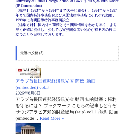
University of Illinois Chicago, School of Law (旧JMLS)卒 Juris Doctor
(IP Concentration)
【職歴】 1983年から1984年まで大手印刷会社、1984年から1997
年まで国内特許事務所および米国法律事務所にそれぞれ勤務。
1999年に有明国際特許事務所設立
【編集方針】 国内外の商標とその関連情報をわかり易く、より
早く正確に提供し、少しでも実務関係者や関心が有る方の役に
立つことを目指しております。
最近の投稿 (5)
アラブ首長国連邦経済観光省 商標_動画
(embedded) vol.3
2026年8月6日
アラブ首長国連邦経済観光省 動画 知的財産：権利
を守るには？ ブックマーク こちらの記事もどうぞ
サウジアラビア知的財産総局 (saip) vol.1 商標_動画
(embedde …
Read More »