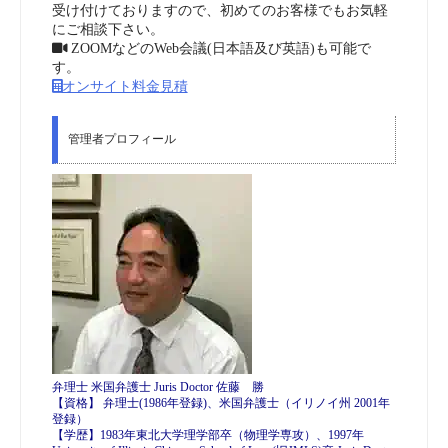
受け付けておりますので、初めてのお客様でもお気軽
にご相談下さい。
ZOOMなどのWeb会議(日本語及び英語)も可能で
す。
オンサイト料金見積
管理者プロフィール
弁理士 米国弁護士 Juris Doctor 佐藤 勝
【資格】 弁理士(1986年登録)、米国弁護士（イリノイ州 2001年
登録）
【学歴】1983年東北大学理学部卒（物理学専攻）、1997年