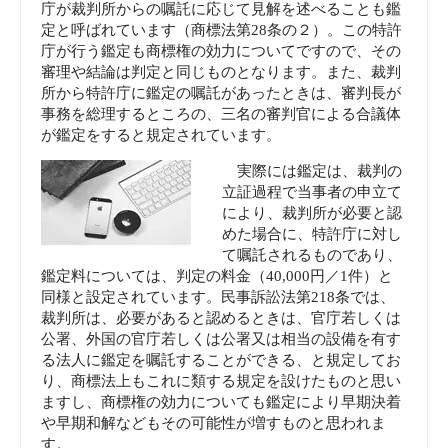
庁が裁判所からの嘱託に応じて見解を述べることも鑑
定と呼ばれています（商標法第28条の２）。この特許
庁が行う鑑定も商標権の効力についてですので、その
審理や結論は判定と同じものとなります。また、裁判
所から特許庁に鑑定の嘱託があったときは、審判長が
事務を総理するところの、三名の審判官による合議体
が鑑定をすると規定されています。
実際には鑑定は、裁判の
立証過程で当事者の申立て
により、裁判所が必要と認
めた場合に、特許庁に対し
て嘱託されるものであり、
鑑定料については、判定の料金（40,000円／1件）と
同様と設定されています。民事訴訟法第218条では、
裁判所は、必要があると認めるときは、官庁若しくは
公署、外国の官庁若しくは公署又は­相当の設備を有す
る法人に鑑定を嘱託することができる、と規定してお
り、商標法上もこれに類する規定を設けたものと思い
ますし、商標権の効力についても鑑定により早期決着
や早期和解などもその可能性が増すものと思われま
す。