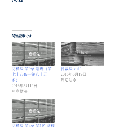
いいね:
関連記事です
商標法 第9章 罰則（第
仲裁法 vol.1
七十八条―第八十五
2016年6月19日
条）
周辺法令
2016年5月12日
™商標法
商標法 第4章 第1節 商標