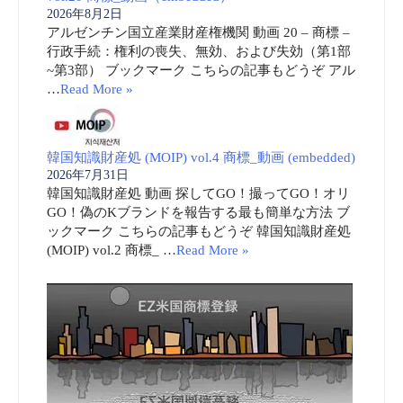
2026年8月2日
アルゼンチン国立産業財産権機関 動画 20 – 商標 –
行政手続：権利の喪失、無効、および失効（第1部
~第3部） ブックマーク こちらの記事もどうぞ アル
…
Read More »
韓国知識財産処 (MOIP) vol.4 商標_動画 (embedded)
2026年7月31日
韓国知識財産処 動画 探してGO！撮ってGO！オリ
GO！偽のKブランドを報告する最も簡単な方法 ブ
ックマーク こちらの記事もどうぞ 韓国知識財産処
(MOIP) vol.2 商標_ …
Read More »