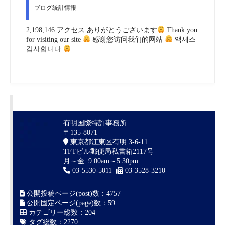
ブログ統計情報
2,198,146 アクセス ありがとうございます
Thank you
for visiting our site
感谢您访问我们的网站
액세스
감사합니다
有明国際特許事務所
〒135-8071
東京都江東区有明 3-6-11
TFTビル郵便局私書箱2117号
月～金: 9:00am～5:30pm
03-5530-5011
03-3528-3210
公開投稿ページ(post)数：4757
公開固定ページ(page)数：59
カテゴリー総数：204
タグ総数：2270