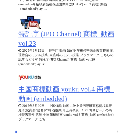
(embedded) 植物新品種保護国際同盟(UPOV) vol.3 商標_動画
（embedded/play …
特許庁 (JPO Channel) 商標_動画
vol.23
2025年3月13日 特許庁 動画 知的財産権侵害防止教育授業 地
理総合のモデル授業, 家庭科のモデル授業 ブックマーク こちらの
記事もどうぞ 特許庁 (JPO Channel) 商標_動画 vol.20
(embedded/playlist …
中国商標動画 youku vol.4 商標_
動画 (embedded)
2017年5月20日 中国优酷 動画 1.沪上首例浮雕商标侵权案开
庭 批发商卖“傍名牌”啤酒被判刑 上海早晨 1:27 青島ビールの商
標侵害事件 优酷 中国商標動画 youku vol.3 商標_動画 (embedded)
ブックマーク こち …