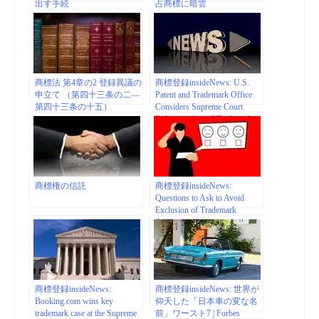
出す手続
占商標に暗雲
商標法 第4章の2 登録異議の
商標登録insideNews: U.S.
申立て （第四十三条の二―
Patent and Trademark Office
第四十三条の十五）
Considers Supreme Court
Ruling on “.com” Trademarks
in New Decision | American
University Intellectual Property
Brief
商標権の信託
商標登録insideNews:
Questions to Ask to Avoid
Exclusion of Trademark
Surveys |
www.ipwatchdog.com Fed. R.
Evid. 702, 403
商標登録insideNews:
商標登録insideNews: 世界が
Booking.com wins key
仰天した「日本車の変な名
trademark case at the Supreme
前」ワースト7 | Forbes