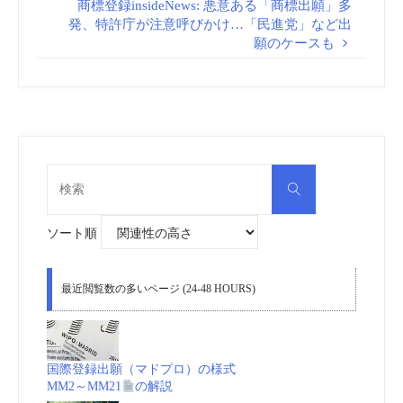
商標登録insideNews: 悪意ある「商標出願」多
発、特許庁が注意呼びかけ…「民進党」など出
願のケースも
検
検
索
索
対
象:
ソート順
最近閲覧数の多いページ (24-48 HOURS)
国際登録出願（マドプロ）の様式
MM2～MM21
の解説