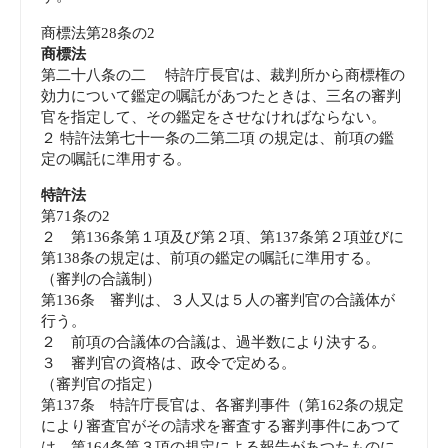
商標法第28条の2
商標法
第二十八条の二 特許庁長官は、裁判所から商標権の
効力について鑑定の嘱託があつたときは、三名の審判
官を指定して、その鑑定をさせなければならない。
２ 特許法第七十一条の二第二項 の規定は、前項の鑑
定の嘱託に準用する。
特許法
第71条の2
２ 第136条第１項及び第２項、第137条第２項並びに
第138条の規定は、前項の鑑定の嘱託に準用する。
（審判の合議制）
第136条 審判は、３人又は５人の審判官の合議体が
行う。
２ 前項の合議体の合議は、過半数により決する。
３ 審判官の資格は、政令で定める。
（審判官の指定）
第137条 特許庁長官は、各審判事件（第162条の規定
により審査官がその請求を審査する審判事件にあつて
は、第164条第３項の規定による報告があつたものに