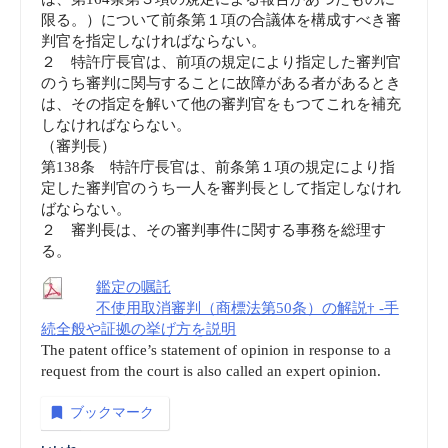
限る。）について前条第１項の合議体を構成すべき審
判官を指定しなければならない。
２ 特許庁長官は、前項の規定により指定した審判官
のうち審判に関与することに故障がある者があるとき
は、その指定を解いて他の審判官をもつてこれを補充
しなければならない。
（審判長）
第138条 特許庁長官は、前条第１項の規定により指
定した審判官のうち一人を審判長として指定しなけれ
ばならない。
２ 審判長は、その審判事件に関する事務を総理す
る。
鑑定の嘱託
不使用取消審判（商標法第50条）の解説† -手
続全般や証拠の挙げ方を説明
The patent office’s statement of opinion in response to a
request from the court is also called an expert opinion.
ブックマーク