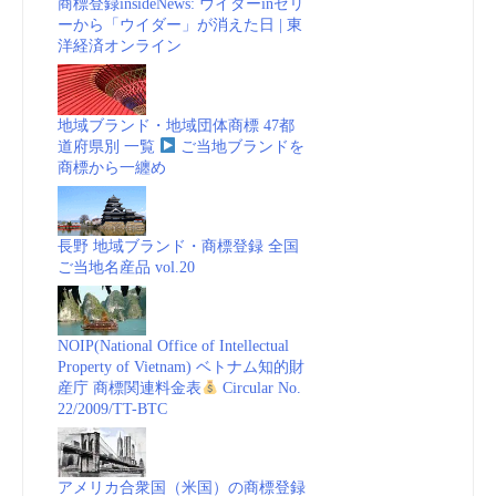
商標登録insideNews: ウイダーinゼリ
ーから「ウイダー」が消えた日 | 東
洋経済オンライン
地域ブランド・地域団体商標 47都
道府県別 一覧
ご当地ブランドを
商標から一纏め
長野 地域ブランド・商標登録 全国
ご当地名産品 vol.20
NOIP(National Office of Intellectual
Property of Vietnam) ベトナム知的財
産庁 商標関連料金表
Circular No.
22/2009/TT-BTC
アメリカ合衆国（米国）の商標登録