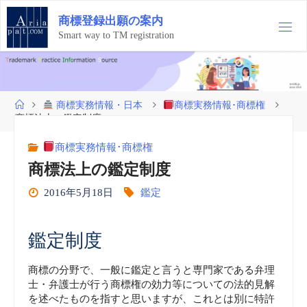
コ
商
標
登
録
出
願
の
案
内
ン
テ
Smart way to TM registration
ン
ツ
へ
ス
ホ
商標実務情報・日本
商標実務情報･商標権
キ
ー
商標法上の鑑定制度
ッ
ム
プ
商標実務情報･商標権
商標法上の鑑定制度
2016年5月18日
鑑定
鑑定制度
商標の分野で、一般に鑑定と言うと専門家である弁理
士・弁護士が行う商標権の効力等についての法的見解
を述べたものを指すと思いますが、これとは別に特許