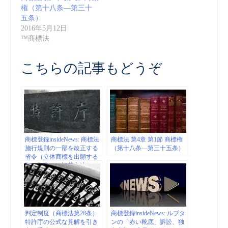
権（第十八条―第三十
五条）
2016年5月12日
™商標法
こちらの記事もどうぞ
商標登録insideNews: 商標法
商標法 第4章 第1節 商標権
施行規則の一部を改正する
（第十八条―第三十五条）
省令（立体商標を出願する
際の願書への記載方法につ
いての改正） | 経済産業省
特許庁
判定制度（商標法第28条）
商標登録insideNews: ルブタ
特許庁の公式な見解を引き
ンの「赤い靴底」訴訟、独