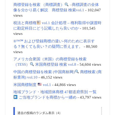
商標登録を検索 （商標調査）
–商標調査の全体
像を分かり易く解説 商標登録 検索vol.1
- 102,047
views
税法と商標権
vol.1 会計処理 – 権利取得や譲渡時
に勘定科目にどう記載したら良いのか
- 101,545
views
®™℠ および登録商標の違い-何のために表示す
る？無くても良い？の疑問に答えます。
- 80,560
views
アメリカ合衆国（米国）の商標登録を検索
（TESS）
米国商標登録 検索 vol.8
- 54,604 views
中国の商標登録を検索 (中国商标网)
商標検索 (商
标查询) vol.10
- 46,152 views
米国商標制度
vol.1
- 44,866 views
地域ブランド・地域団体商標 47都道府県別 一覧
ご当地ブランドを商標から一纏め
- 43,797 views
過去の投稿のランダム表示（4）