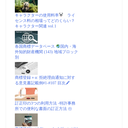
キャラクターの使用料率
ライ
センス料の相場ってどのくらい？
キャラクター関連 vol.1
各国商標データベース
国内・海
外知的財産機関 (143) 地域ブロック
別
商標登録＋α: 拒絶理由通知に対す
る意見書記載例#1-#107 目次🖋
訂正印の3つの利用方法 -特許事務
所での便利な書面の訂正方法 ㊞