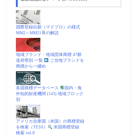
国際登録出願（マドプロ）の様式
MM2～MM21
の解説
地域ブランド・地域団体商標 47都
道府県別 一覧
ご当地ブランドを
商標から一纏め
各国商標データベース
国内・海
外知的財産機関 (143) 地域ブロック
別
アメリカ合衆国（米国）の商標登録
を検索（TESS）
米国商標登録
検索 vol.8