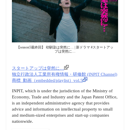
【season5最終回】 幼馴染は突然に… | 新ドラマ #スタートアッ
プは突然に…
スタートアップは突然に…
独立行政法人工業所有権情報・研修館 (INPIT Channel)
商標_動画（embedded/playlist）vol.5
INPIT, which is under the jurisdiction of the Ministry of
Economy, Trade and Industry and the Japan Patent Office,
is an independent administrative agency that provides
advice and information on intellectual property to small
and medium-sized enterprises and start-up companies
nationwide.