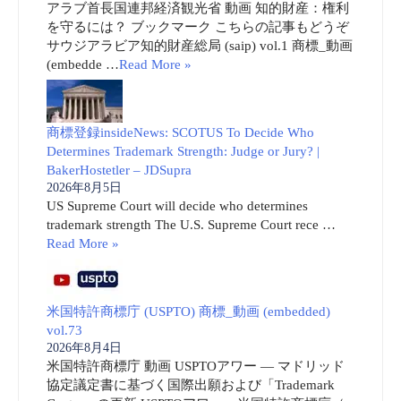
アラブ首長国連邦経済観光省 動画 知的財産：権利
を守るには？ ブックマーク こちらの記事もどうぞ
サウジアラビア知的財産総局 (saip) vol.1 商標_動画
(embedde …
Read More »
商標登録insideNews: SCOTUS To Decide Who
Determines Trademark Strength: Judge or Jury? |
BakerHostetler – JDSupra
2026年8月5日
US Supreme Court will decide who determines
trademark strength The U.S. Supreme Court rece …
Read More »
米国特許商標庁 (USPTO) 商標_動画 (embedded)
vol.73
2026年8月4日
米国特許商標庁 動画 USPTOアワー ― マドリッド
協定議定書に基づく国際出願および「Trademark