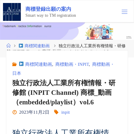
コ
商
標
登
録
出
願
の
案
内
ン
テ
Smart way to TM registration
ン
ツ
へ
ス
ホ
商標関連動画
独立行政法人工業所有権情報・研修
キ
ー
館 (INPIT Channel) 商標_動画（embedded/playlist）vol.6
ッ
ム
プ
商標関連動画
,
商標動画・INPIT
,
商標動画・
日本
独立行政法人工業所有権情報・研
修館 (INPIT Channel) 商標_動画
（embedded/playlist）vol.6
2023年11月2日
inpit
独立行政法人工業所有権情