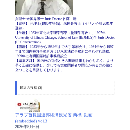
弁理士 米国弁護士 Juris Doctor 佐藤 勝
【資格】 弁理士(1986年登録)、米国弁護士（イリノイ州 2001年
登録）
【学歴】1983年東北大学理学部卒（物理学専攻）、1997年
University of Illinois Chicago, School of Law (旧JMLS)卒 Juris Doctor
(IP Concentration)
【職歴】 1983年から1984年まで大手印刷会社、1984年から1997
年まで国内特許事務所および米国法律事務所にそれぞれ勤務。
1999年に有明国際特許事務所設立
【編集方針】 国内外の商標とその関連情報をわかり易く、より
早く正確に提供し、少しでも実務関係者や関心が有る方の役に
立つことを目指しております。
最近の投稿 (5)
アラブ首長国連邦経済観光省 商標_動画
(embedded) vol.3
2026年8月6日