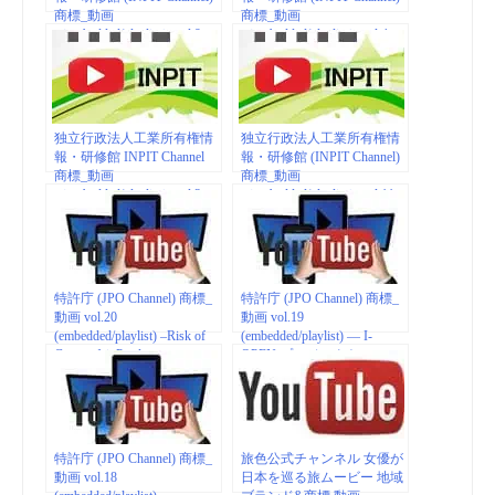
商標_動画
商標_動画
（embedded/playlist）vol.9
（embedded/playlist）vol.4
IPAS (スタートアップに向
けた知財アクセラレーショ
ン事業)
独立行政法人工業所有権情
独立行政法人工業所有権情
報・研修館 INPIT Channel
報・研修館 (INPIT Channel)
商標_動画
商標_動画
（embedded/playlist）vol.3
（embedded/playlist）vol.11
特許庁 (JPO Channel) 商標_
特許庁 (JPO Channel) 商標_
動画 vol.20
動画 vol.19
(embedded/playlist) –Risk of
(embedded/playlist) — I-
Counterfeit Products
OPEN プロジェクト
特許庁 (JPO Channel) 商標_
旅色公式チャンネル 女優が
動画 vol.18
日本を巡る旅ムービー 地域