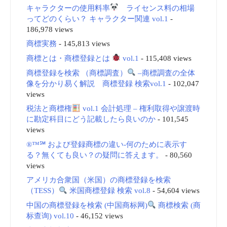
キャラクターの使用料率
ライセンス料の相場
ってどのくらい？ キャラクター関連 vol.1
-
186,978 views
商標実務
- 145,813 views
商標とは・商標登録とは
vol.1
- 115,408 views
商標登録を検索 （商標調査）
–商標調査の全体
像を分かり易く解説 商標登録 検索vol.1
- 102,047
views
税法と商標権
vol.1 会計処理 – 権利取得や譲渡時
に勘定科目にどう記載したら良いのか
- 101,545
views
®™℠ および登録商標の違い-何のために表示す
る？無くても良い？の疑問に答えます。
- 80,560
views
アメリカ合衆国（米国）の商標登録を検索
（TESS）
米国商標登録 検索 vol.8
- 54,604 views
中国の商標登録を検索 (中国商标网)
商標検索 (商
标查询) vol.10
- 46,152 views