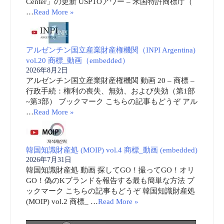
Center」の更新 USPTOアワー – 米国特許商標庁（
…
Read More »
アルゼンチン国立産業財産権機関（INPI Argentina)
vol.20 商標_動画（embedded）
2026年8月2日
アルゼンチン国立産業財産権機関 動画 20 – 商標 –
行政手続：権利の喪失、無効、および失効（第1部
~第3部） ブックマーク こちらの記事もどうぞ アル
…
Read More »
韓国知識財産処 (MOIP) vol.4 商標_動画 (embedded)
2026年7月31日
韓国知識財産処 動画 探してGO！撮ってGO！オリ
GO！偽のKブランドを報告する最も簡単な方法 ブ
ックマーク こちらの記事もどうぞ 韓国知識財産処
(MOIP) vol.2 商標_ …
Read More »