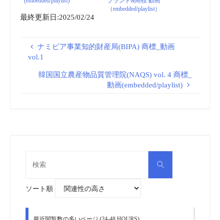
(embedded/playlist)
ブランド&商標 動画
（embedded/playlist）
最終更新日:2025/02/24
ナミビア事業知的財産局(BIPA) 商標_動画
vol.1
韓国国立農産物品質管理院(NAQS) vol. 4 商標_
動画(embedded/playlist)
検
検
索
索
対
象:
ソート順
最近閲覧数の多いページ (24-48 HOURS)