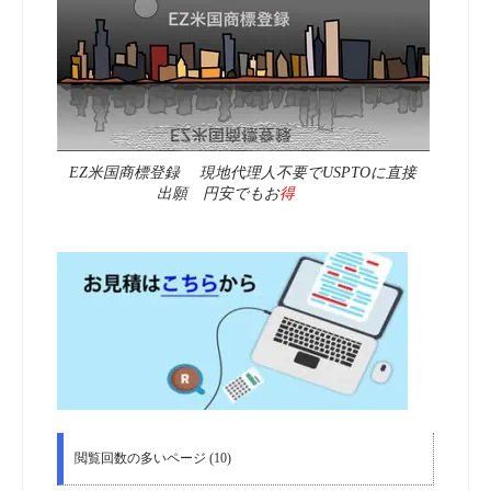
EZ米国商標登録 現地代理人不要でUSPTOに直接
出願 円安でもお
得
閲覧回数の多いページ (10)