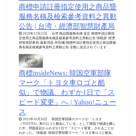
商標申請註冊指定使用之商品暨
服務名稱及檢索參考資料之異動
公告 | 台湾・經濟部智慧財產局
2020年12月21日 台湾 商品暨服務名稱 改定 商標申請註冊指
定使用之商品暨服務名稱及檢索參考資料之異動公告 情報源: 經濟
部智慧財產局-最新消息-布告欄-商標申請註冊指定使用之商品暨服
務名稱及檢索參考資料之異動公告 全般に改定されています …
商標insideNews: 韓国空軍部隊
マーク「トヨタ車ロゴと酷
似」で物議、わずか1日で「ス
ピード変更」へ | Yahoo!ニュー
ス
2021年10月26日 韓国空軍部隊のマークが「トヨタ
（TOYOTA）車のロゴと酷似している」として韓国で物議を醸し
た中、問題提起からわずか1日で「スピード変更」されることが
わかった。 情報源: 韓国空軍部隊マーク「トヨタ車ロゴと酷似」