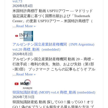
vol.73
2026年8月4日
米国特許商標庁 動画 USPTOアワー ― マドリッド
協定議定書に基づく国際出願および「Trademark
Center」の更新 USPTOアワー – 米国特許商標庁（
…
Read More »
アルゼンチン国立産業財産権機関（INPI Argentina)
vol.20 商標_動画（embedded）
2026年8月2日
アルゼンチン国立産業財産権機関 動画 20 – 商標 –
行政手続：権利の喪失、無効、および失効（第1部
~第3部） ブックマーク こちらの記事もどうぞ アル
…
Read More »
韓国知識財産処 (MOIP) vol.4 商標_動画 (embedded)
2026年7月31日
韓国知識財産処 動画 探してGO！撮ってGO！オリ
GO！偽のKブランドを報告する最も簡単な方法 ブ