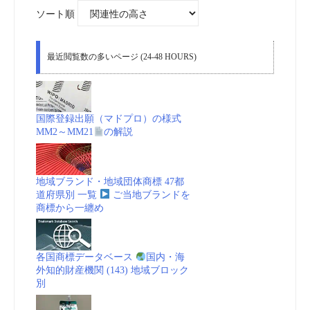
象:
ソート順
最近閲覧数の多いページ (24-48 HOURS)
国際登録出願（マドプロ）の様式
MM2～MM21
の解説
地域ブランド・地域団体商標 47都
道府県別 一覧
ご当地ブランドを
商標から一纏め
各国商標データベース
国内・海
外知的財産機関 (143) 地域ブロック
別