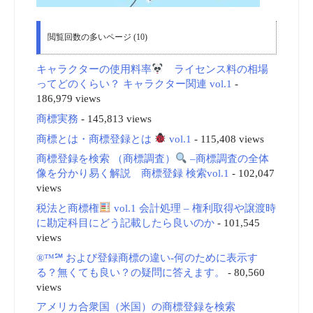
閲覧回数の多いページ (10)
キャラクターの使用料率
ライセンス料の相場
ってどのくらい？ キャラクター関連 vol.1
-
186,979 views
商標実務
- 145,813 views
商標とは・商標登録とは
vol.1
- 115,408 views
商標登録を検索 （商標調査）
–商標調査の全体
像を分かり易く解説 商標登録 検索vol.1
- 102,047
views
税法と商標権
vol.1 会計処理 – 権利取得や譲渡時
に勘定科目にどう記載したら良いのか
- 101,545
views
®™℠ および登録商標の違い-何のために表示す
る？無くても良い？の疑問に答えます。
- 80,560
views
アメリカ合衆国（米国）の商標登録を検索