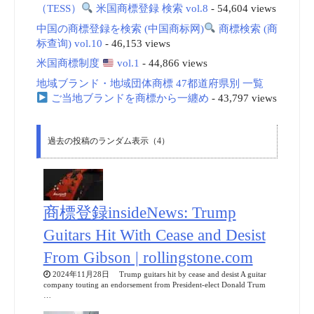
（TESS）
米国商標登録 検索 vol.8
- 54,604 views
中国の商標登録を検索 (中国商标网)
商標検索 (商
标查询) vol.10
- 46,153 views
米国商標制度
vol.1
- 44,866 views
地域ブランド・地域団体商標 47都道府県別 一覧
ご当地ブランドを商標から一纏め
- 43,797 views
過去の投稿のランダム表示（4）
商標登録insideNews: Trump
Guitars Hit With Cease and Desist
From Gibson | rollingstone.com
2024年11月28日 Trump guitars hit by cease and desist A guitar
company touting an endorsement from President-elect Donald Trum
…