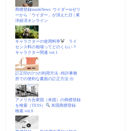
商標登録insideNews: ウイダーinゼリ
ーから「ウイダー」が消えた日 | 東
洋経済オンライン
キャラクターの使用料率
ライ
センス料の相場ってどのくらい？
キャラクター関連 vol.1
訂正印の3つの利用方法 -特許事務
所での便利な書面の訂正方法 ㊞
アメリカ合衆国（米国）の商標登録
を検索（TESS）
米国商標登録
検索 vol.8