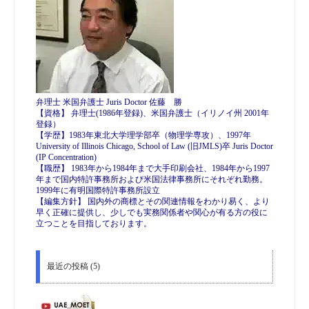
弁理士 米国弁護士 Juris Doctor 佐藤 勝
【資格】 弁理士(1986年登録)、米国弁護士（イリノイ州 2001年
登録）
【学歴】1983年東北大学理学部卒（物理学専攻）、1997年
University of Illinois Chicago, School of Law (旧JMLS)卒 Juris Doctor
(IP Concentration)
【職歴】 1983年から1984年まで大手印刷会社、1984年から1997
年まで国内特許事務所および米国法律事務所にそれぞれ勤務。
1999年に有明国際特許事務所設立
【編集方針】 国内外の商標とその関連情報をわかり易く、より
早く正確に提供し、少しでも実務関係者や関心が有る方の役に
立つことを目指しております。
最近の投稿 (5)