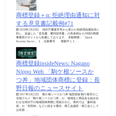
商標登録＋α: 拒絶理由通知に対
する意見書記載例#71
2018年2月20日 特許庁審査官等から受けた拒絶理由通知等に
対し、反論した「意見書、審判請求書」の具体例を小川特許商標
事務所のサイトから転載しております。 本願商標：「Quick
Security Server」 １．出願番号 商願平１１ …
商標登録insideNews: Nagano
Nippo Web 「駒ケ根ソースか
つ丼」地域団体商標に登録：長
野日報のニュースサイト
2017年5月22日 駒ケ根ソースかつ丼 地団登録 駒ケ根市のご
当地グルメ「駒ケ根ソースかつ丼」が、地域名と商品名を組み合
わせる特許庁の地域団体商標に登録された。県内では「蓼科温
泉」や「市田柿」などに続き９番目、商工会議所・商工会として
は全国 …