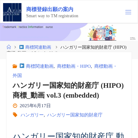
コ
商
標
登
録
出
願
の
案
内
ン
テ
Smart way to TM registration
ン
ツ
へ
ス
ホ
商標関連動画
ハンガリー国家知的財産庁 (HIPO)
キ
ー
商標_動画 vol.3 (embedded)
ッ
ム
プ
商標関連動画
,
商標動画・HIPO
,
商標動画・
外国
ハンガリー国家知的財産庁 (HIPO)
商標_動画 vol.3 (embedded)
2025年6月17日
ハンガリー
,
ハンガリー国家知的財産庁
ハンガリー国家知的財産庁 動