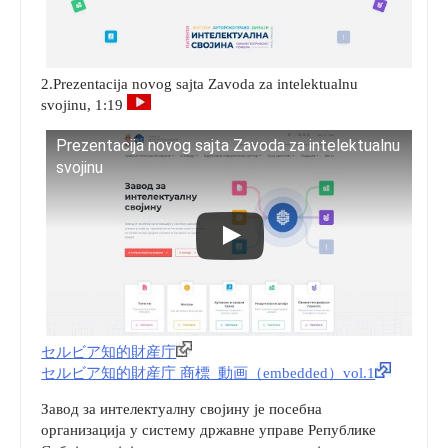
2.Prezentacija novog sajta Zavoda za intelektualnu
svojinu, 1:19
Prezentacija novog sajta Zavoda za intelektualnu
svojinu
セルビア知的財産庁
セルビア知的財産庁 商標_動画（embedded）vol.1
Завод за интелектуалну својину је посебна
организација у систему државне управе Републике