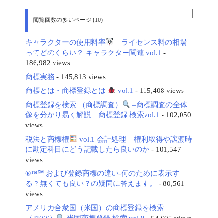
閲覧回数の多いページ (10)
キャラクターの使用料率
ライセンス料の相場
ってどのくらい？ キャラクター関連 vol.1
-
186,982 views
商標実務
- 145,813 views
商標とは・商標登録とは
vol.1
- 115,408 views
商標登録を検索 （商標調査）
–商標調査の全体
像を分かり易く解説 商標登録 検索vol.1
- 102,050
views
税法と商標権
vol.1 会計処理 – 権利取得や譲渡時
に勘定科目にどう記載したら良いのか
- 101,547
views
®™℠ および登録商標の違い-何のために表示す
る？無くても良い？の疑問に答えます。
- 80,561
views
アメリカ合衆国（米国）の商標登録を検索
（TESS）
米国商標登録 検索 vol.8
- 54,605 views