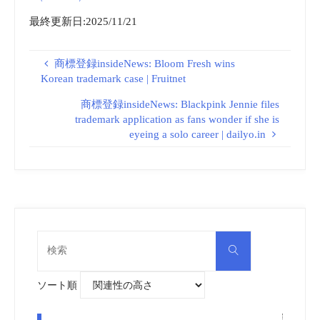
最終更新日:2025/11/21
商標登録insideNews: Bloom Fresh wins
Korean trademark case | Fruitnet
商標登録insideNews: Blackpink Jennie files
trademark application as fans wonder if she is
eyeing a solo career | dailyo.in
検
検
索
索
対
象:
ソート順