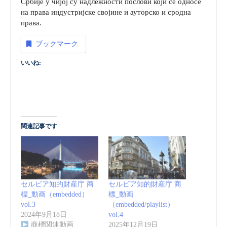
Србије у чијој су надлежности послови који се односе
на права индустријске својине и ауторско и сродна
права.
ブックマーク
いいね:
関連記事です
セルビア知的財産庁 商
セルビア知的財産庁 商
標_動画（embedded）
標_動画
vol.3
（embedded/playlist）
2024年9月18日
vol.4
商標関連動画
2025年12月19日