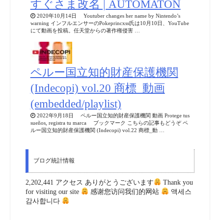
すぐさま改名 | AUTOMATON
2020年10月14日 Youtuber changes her name by Nintendo’s
warning インフルエンサーのPokeprincxss氏は10月10日、YouTube
にて動画を投稿。任天堂からの著作権侵害 …
ペルー国立知的財産保護機関
(Indecopi) vol.20 商標_動画
(embedded/playlist)
2022年9月18日 ペルー国立知的財産保護機関 動画 Protege tus
sueños, registra tu marca ブックマーク こちらの記事もどうぞ ペ
ルー国立知的財産保護機関 (Indecopi) vol.22 商標_動 …
ブログ統計情報
2,202,441 アクセス ありがとうございます
Thank you
for visiting our site
感谢您访问我们的网站
액세스
감사합니다