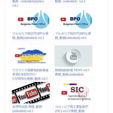
動画（embedded/playlist）
動画（embedded）vol.3
vol.1
ブルガリア特許庁(BPO) 商
ブルガリア特許庁(BPO) 商
標_動画(embedded) vol.3
標_動画(embedded) vol.4
ウクライナ国家知的財産改
韓国知的財産 NEWS vol.5
革局(UKRNOIVI /
商標_動画 (embedded)
UANIPIO) 商標_動画 vol.2
(embedded/playlist)
台湾司法院 商標_動画
コロンビア商工業監督庁
(embedded) vol.1
(SIC) vol.13 商標_動画