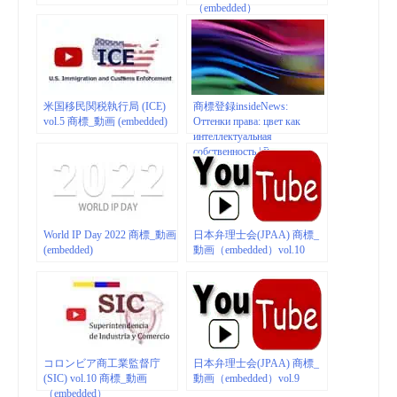
（embedded）
米国移民関税執行局 (ICE)
商標登録insideNews:
vol.5 商標_動画 (embedded)
Оттенки права: цвет как
интеллектуальная
собственность | Роспатент
World IP Day 2022 商標_動画
日本弁理士会(JPAA) 商標_
(embedded)
動画（embedded）vol.10
コロンビア商工業監督庁
日本弁理士会(JPAA) 商標_
(SIC) vol.10 商標_動画
動画（embedded）vol.9
（embedded）