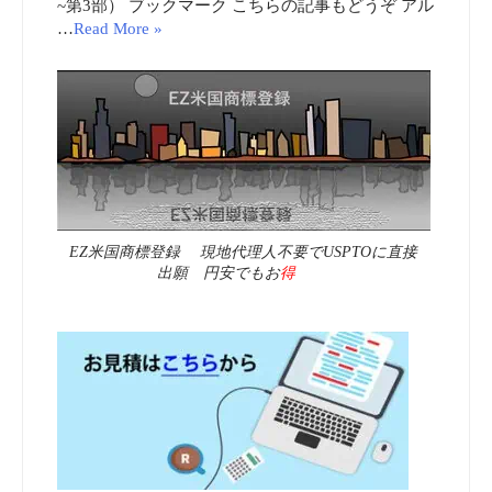
~第3部） ブックマーク こちらの記事もどうぞ アル
…
Read More »
EZ米国商標登録 現地代理人不要でUSPTOに直接
出願 円安でもお
得