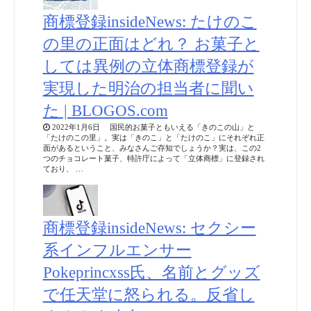
商標登録insideNews: たけのこ
の里の正面はどれ？ お菓子と
しては異例の立体商標登録が
実現した明治の担当者に聞い
た | BLOGOS.com
2022年1月6日 国民的お菓子ともいえる「きのこの山」と
「たけのこの里」。実は「きのこ」と「たけのこ」にそれぞれ正
面があるということ、みなさんご存知でしょうか？実は、この2
つのチョコレート菓子、特許庁によって「立体商標」に登録され
ており、 …
商標登録insideNews: セクシー
系インフルエンサー
Pokeprincxss氏、名前とグッズ
で任天堂に怒られる。反省し