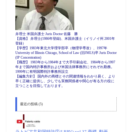
弁理士 米国弁護士 Juris Doctor 佐藤 勝
【資格】 弁理士(1986年登録)、米国弁護士（イリノイ州 2001年
登録）
【学歴】1983年東北大学理学部卒（物理学専攻）、1997年
University of Illinois Chicago, School of Law (旧JMLS)卒 Juris Doctor
(IP Concentration)
【職歴】 1983年から1984年まで大手印刷会社、1984年から1997
年まで国内特許事務所および米国法律事務所にそれぞれ勤務。
1999年に有明国際特許事務所設立
【編集方針】 国内外の商標とその関連情報をわかり易く、より
早く正確に提供し、少しでも実務関係者や関心が有る方の役に
立つことを目指しております。
最近の投稿 (5)
ラトビア共和国特許庁(LRPV) vol.37 商標_動画