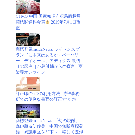
CTMO 中国 国家知识产权局商标局
商標関連料金表
2019年7月1日改
正
商標登録insideNews: ライセンスブ
ランドに未来はあるか - バーバリ
ー、ディオール、アディダス 裏切
りの歴史 | 小島健輔からの直言 | 商
業界オンライン
訂正印の3つの利用方法 -特許事務
所での便利な書面の訂正方法 ㊞
商標登録insideNews: 「幻の焼酎」
森伊蔵＆伊佐美、中国で無断商標登
録…異議申立を却下→一転して登録