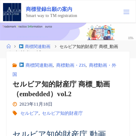
コ
商
標
登
録
出
願
の
案
内
ン
テ
Smart way to TM registration
ン
ツ
へ
ス
ホ
商標関連動画
セルビア知的財産庁 商標_動画
キ
ー
（embedded）vol.2
ッ
ム
プ
商標関連動画
,
商標動画・ZIS
,
商標動画・外
国
セルビア知的財産庁 商標_動画
（embedded）vol.2
2023年11月18日
セルビア
,
セルビア知的財産庁
セルビア知的財産庁 動画