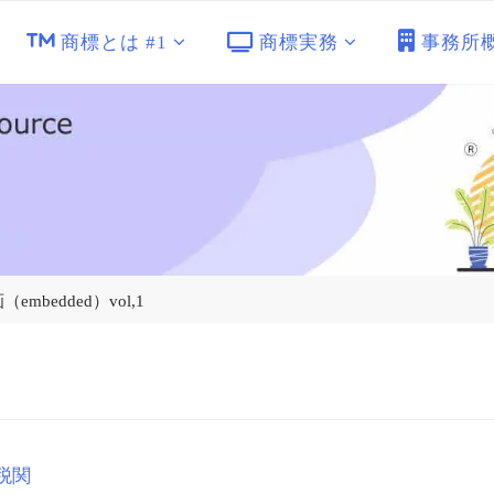
商標とは #1
商標実務
事務所
mbedded）vol,1
税関