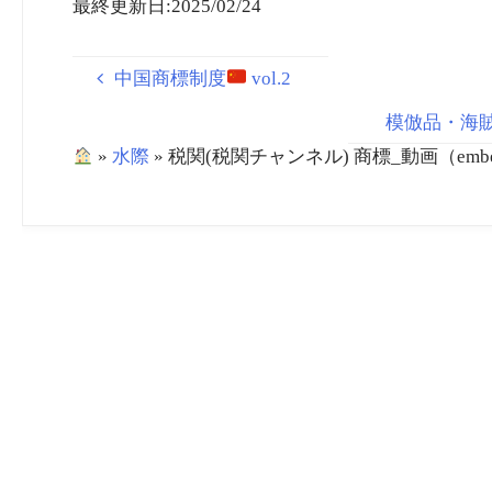
最終更新日:2025/02/24
中国商標制度
vol.2
模倣品・海賊版
»
水際
»
税関(税関チャンネル) 商標_動画（embedd