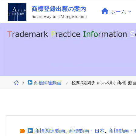
コ
商
標
登
録
出
願
の
案
内
ン
ホーム
Smart way to TM registration
テ
ン
ツ
へ
ス
キ
ッ
プ
ホ
商標関連動画
税関(税関チャンネル) 商標_動画（e
ー
ム
商標関連動画
,
商標動画・日本
,
商標動画・