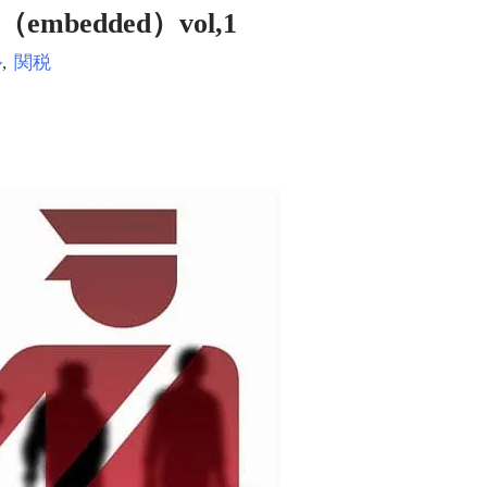
bedded）vol,1
ル
,
関税