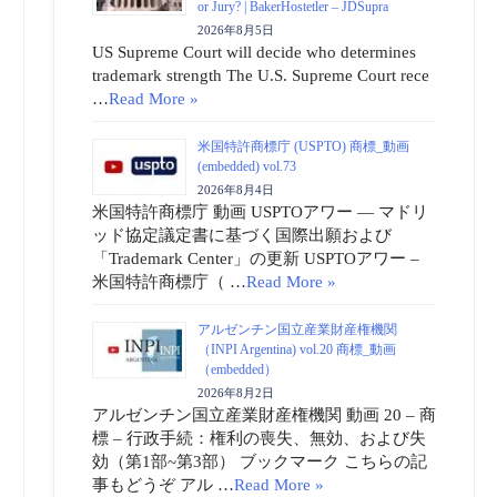
or Jury? | BakerHostetler – JDSupra
2026年8月5日
US Supreme Court will decide who determines
trademark strength The U.S. Supreme Court rece
…
Read More »
米国特許商標庁 (USPTO) 商標_動画
(embedded) vol.73
2026年8月4日
米国特許商標庁 動画 USPTOアワー ― マドリ
ッド協定議定書に基づく国際出願および
「Trademark Center」の更新 USPTOアワー –
米国特許商標庁（ …
Read More »
アルゼンチン国立産業財産権機関
（INPI Argentina) vol.20 商標_動画
（embedded）
2026年8月2日
アルゼンチン国立産業財産権機関 動画 20 – 商
標 – 行政手続：権利の喪失、無効、および失
効（第1部~第3部） ブックマーク こちらの記
事もどうぞ アル …
Read More »