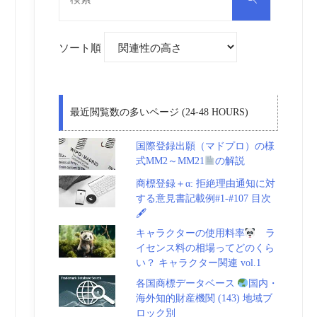
対
索
象:
ソート順
最近閲覧数の多いページ (24-48 HOURS)
国際登録出願（マドプロ）の様
式MM2～MM21
の解説
商標登録＋α: 拒絶理由通知に対
する意見書記載例#1-#107 目次
🖋
キャラクターの使用料率
ラ
イセンス料の相場ってどのくら
い？ キャラクター関連 vol.1
各国商標データベース
国内・
海外知的財産機関 (143) 地域ブ
ロック別