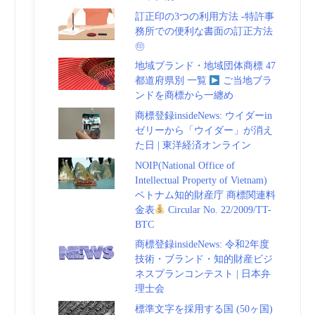
訂正印の3つの利用方法 -特許事
務所での便利な書面の訂正方法
㊞
地域ブランド・地域団体商標 47
都道府県別 一覧
ご当地ブラ
ンドを商標から一纏め
商標登録insideNews: ウイダーin
ゼリーから「ウイダー」が消え
た日 | 東洋経済オンライン
NOIP(National Office of
Intellectual Property of Vietnam)
ベトナム知的財産庁 商標関連料
金表
Circular No. 22/2009/TT-
BTC
商標登録insideNews: 令和2年度
技術・ブランド・知的財産ビジ
ネスプランコンテスト | 日本弁
理士会
標準文字を採用する国 (50ヶ国)