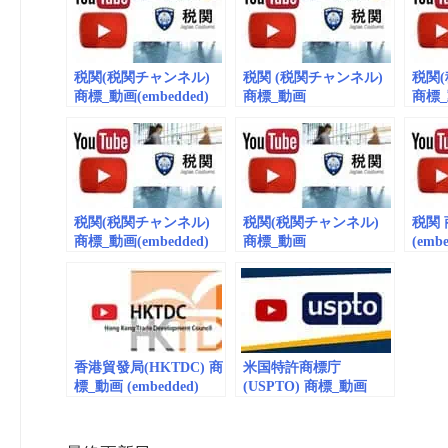
税関(税関チャンネル)
税関 (税関チャンネル)
税関
商標_動画(embedded)
商標_動画
商標_動
vol.11
（embedded）vol.2
vol.9
税関(税関チャンネル)
税関(税関チャンネル)
税関 
商標_動画(embedded)
商標_動画
(embe
vol.12
(embedded/playlist)
vol.8 税関150周年
香港貿發局(HKTDC) 商
米国特許商標庁
標_動画 (embedded)
(USPTO) 商標_動画
vol.2
(embedded/playlist)
vol.56 Trademark
enforcement