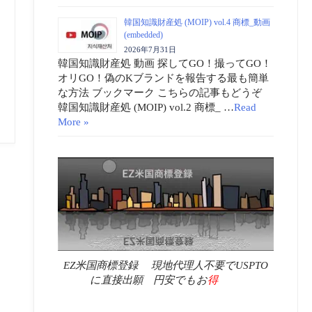
韓国知識財産処 (MOIP) vol.4 商標_動画
(embedded)
2026年7月31日
韓国知識財産処 動画 探してGO！撮ってGO！
オリGO！偽のKブランドを報告する最も簡単
な方法 ブックマーク こちらの記事もどうぞ
韓国知識財産処 (MOIP) vol.2 商標_ …
Read
More »
EZ米国商標登録 現地代理人不要でUSPTO
に直接出願 円安でもお
得