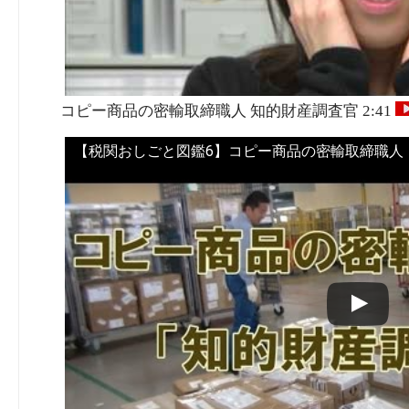
コピー商品の密輸取締職人 知的財産調査官 2:41
【税関おしごと図鑑6】コピー商品の密輸取締職人