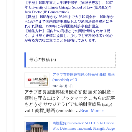
【学歴】1983年東北大学理学部卒（物理学専攻）、1997
年 University of Illinois Chicago, School of Law (旧JMLS)卒
Juris Doctor (IP Concentration)
【職歴】 1983年から1984年まで大手印刷会社、1984年か
ら1997年まで国内特許事務所および米国法律事務所にそ
れぞれ勤務。1999年に有明国際特許事務所設立
【編集方針】 国内外の商標とその関連情報をわかり易
く、より早く正確に提供し、少しでも実務関係者や関心
が有る方の役に立つことを目指しております。
最近の投稿 (5)
アラブ首長国連邦経済観光省 商標_動画
(embedded) vol.3
2026年8月6日
アラブ首長国連邦経済観光省 動画 知的財産：
権利を守るには？ ブックマーク こちらの記事
もどうぞ サウジアラビア知的財産総局 (saip)
vol.1 商標_動画 (embedde …
Read More »
商標登録insideNews: SCOTUS To Decide
Who Determines Trademark Strength: Judge