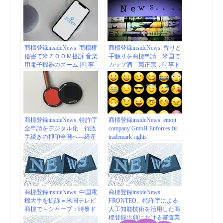
商標登録insideNews: 商標権
商標登録insideNews: 香りと
侵害で米ＺＯＯＭ提訴 音楽
手触りを商標申請＝米国で
用電子機器のズーム | 時事
カップ酒－菊正宗：時事ド
ドットコム
ットコム
商標登録insideNews: 特許庁
商標登録insideNews: emoji
全申請をデジタル化 行政
company GmbH Enforces Its
手続きの押印全廃へ―経産
trademark rights |
省：時事ドットコム
licenseglobal.com
商標登録insideNews: 中国電
商標登録insideNews:
機大手を提訴＝米国テレビ
FRONTEO、特許庁による
商標で－シャープ：時事ド
人工知能技術を活用した商
ットコム
標登録出願における審査業