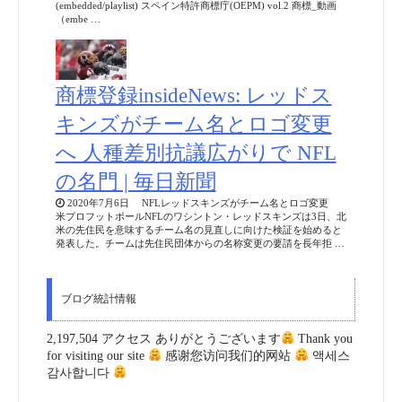
(embedded/playlist) スペイン特許商標庁(OEPM) vol.2 商標_動画
（embe …
商標登録insideNews: レッドス
キンズがチーム名とロゴ変更
へ 人種差別抗議広がりで NFL
の名門 | 毎日新聞
2020年7月6日 NFLレッドスキンズがチーム名とロゴ変更
米プロフットボールNFLのワシントン・レッドスキンズは3日、北
米の先住民を意味するチーム名の見直しに向けた検証を始めると
発表した。チームは先住民団体からの名称変更の要請を長年拒 …
ブログ統計情報
2,197,504 アクセス ありがとうございます
Thank you
for visiting our site
感谢您访问我们的网站
액세스
감사합니다