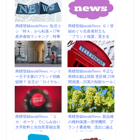
務の高度化・効率化実証的
研究事業を受託：時事ドッ
トコム
商標登録insideNews: 魚沼コ
商標登録insideNews: ＧＩ登
シ「特Ａ」から転落＝17年
録めぐり生産者対立も
産米食味ランキング：時事
「ブランド保護」置き去
ドットコム
り：時事ドットコム
商標登録insideNews: ヘンリ
商標登録insideNews: 不正な
ー王子夫妻のブランド戦略
商標出願は排除 意匠権 25年
頓挫？ 女王が「ロイヤル」
間保護―日英の知財ルール |
使用禁止 | 時事ドットコム
時事ドットコム
商標登録insideNews:「コ
商標登録insideNews: 新品種
カ・ポーラ」でにらみ合い
の権利保護へ管理機関 ブ
大手飲料と先住民零細企業
ランド農産物、流出に歯止
コロンビア| 時事ドットコム
め―政府 | 時事ドットコム