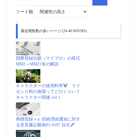
索
対
象:
ソート順
最近閲覧数の多いページ (24-48 HOURS)
国際登録出願（マドプロ）の様式
MM2～MM21
の解説
キャラクターの使用料率
ライ
センス料の相場ってどのくらい？
キャラクター関連 vol.1
商標登録＋α: 拒絶理由通知に対す
る意見書記載例#1-#107 目次🖋