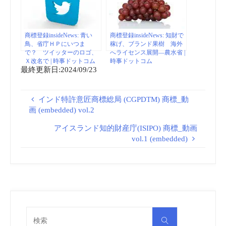
商標登録insideNews: 青い
商標登録insideNews: 知財で
鳥、省庁ＨＰにいつま
稼げ、ブランド果樹 海外
で？ ツイッターのロゴ、
へライセンス展開―農水省 |
Ｘ改名で | 時事ドットコム
時事ドットコム
最終更新日:2024/09/23
インド特許意匠商標総局 (CGPDTM) 商標_動
画 (embedded) vol.2
アイスランド知的財産庁(ISIPO) 商標_動画
vol.1 (embedded)
検
検
索