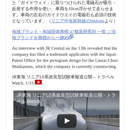
と「ガイドウェイ」に取りつけられた電磁石が吸引・
反発する作用を使い、車両を10cm浮かせて走らせま
す。車両の左右のガイドウエイの電磁石も必須の技術
となっています。（
リニア中央新幹線のWebsite
より）
地域ブランド・地域団体商標 47都道府県別 一覧 ご当
地ブランドを商標から一纏め
An interview with JR Central on the 13th revealed that the
company has filed a trademark application with the Japan
Patent Office for the pictogram design for the Linear Chuo
Shinkansen, which the company is currently constructing.
JR東海 リニアL0系改良型試験車報道公開 – トラベル
Watch, 1:33
JR東海 リニアL0系改良型試験車報道公開 - トラ
ベル Watch