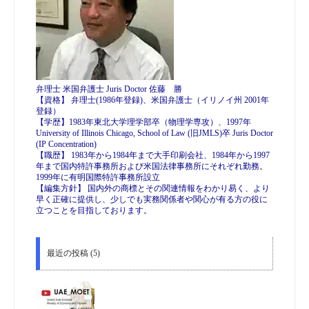
弁理士 米国弁護士 Juris Doctor 佐藤 勝
【資格】 弁理士(1986年登録)、米国弁護士（イリノイ州 2001年
登録）
【学歴】1983年東北大学理学部卒（物理学専攻）、1997年
University of Illinois Chicago, School of Law (旧JMLS)卒 Juris Doctor
(IP Concentration)
【職歴】 1983年から1984年まで大手印刷会社、1984年から1997
年まで国内特許事務所および米国法律事務所にそれぞれ勤務。
1999年に有明国際特許事務所設立
【編集方針】 国内外の商標とその関連情報をわかり易く、より
早く正確に提供し、少しでも実務関係者や関心が有る方の役に
立つことを目指しております。
最近の投稿 (5)