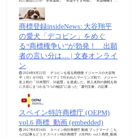
れた製品だけが「本美濃紙」「美濃手すき和紙」「美濃機械す …
商標登録insideNews: 大谷翔平
の愛犬「デコピン」をめぐ
る“商標権争い”が勃発！ 出願
者の言い分は… | 文春オンライ
ン
2024年9月22日 デコピンを巡る商標権 ドジャースの大谷翔
平（30）が19日、マイアミで行われたマーリンズ戦で、メジャー
史上初の「50本塁打、50盗塁」を達成した。前人未到の挑戦を前
に大谷にまつわる“5つの秘話”に迫った「週刊文春」の記事 …
スペイン特許商標庁 (OEPM)
vol.6 商標_動画 (embedded)
2017年8月24日 スペイン特許商標庁 動画 ブックマーク こち
らの記事もどうぞ スペイン特許商標庁（OEPM）vol.5 商標_動画