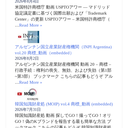
2026年8月4日
米国特許商標庁 動画 USPTOアワー ― マドリッド
協定議定書に基づく国際出願および「Trademark
Center」の更新 USPTOアワー – 米国特許商標庁（
…
Read More »
アルゼンチン国立産業財産権機関（INPI Argentina)
vol.20 商標_動画（embedded）
2026年8月2日
アルゼンチン国立産業財産権機関 動画 20 – 商標 –
行政手続：権利の喪失、無効、および失効（第1部
~第3部） ブックマーク こちらの記事もどうぞ アル
…
Read More »
韓国知識財産処 (MOIP) vol.4 商標_動画 (embedded)
2026年7月31日
韓国知識財産処 動画 探してGO！撮ってGO！オリ
GO！偽のKブランドを報告する最も簡単な方法 ブ
ックマーク こちらの記事もどうぞ 韓国知識財産処