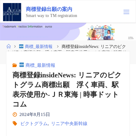
コ
商
標
登
録
出
願
の
案
内
ン
テ
Smart way to TM registration
ン
ツ
へ
ス
ホ
商標_最新情報
商標登録insideNews: リニアのピク
キ
ー
トグラム商標出願 浮く車両、駅表示使用か-ＪＲ東海 | 時事ド
ッ
ム
ットコム
プ
商標_最新情報
商標登録insideNews: リニアのピク
トグラム商標出願 浮く車両、駅
表示使用か-ＪＲ東海 | 時事ドット
コム
2024年8月15日
ピクトグラム
,
リニア中央新幹線