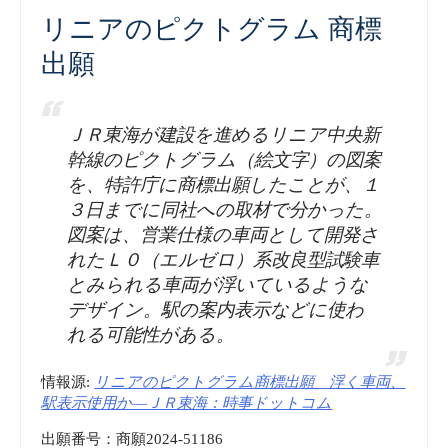
リニアのピクトグラム 商標
出願
ＪＲ東海が建設を進めるリニア中央新
幹線のピクトグラム（絵文字）の図案
を、特許庁に商標出願したことが、１
３日までに同社への取材で分かった。
図案は、営業仕様の車両として開発さ
れたＬ０（エルゼロ）系改良型試験車
とみられる車両が浮いているような
デザイン。駅の案内表示などに使わ
れる可能性がある。
情報源:
リニアのピクトグラム商標出願 浮く車両、
駅表示使用か―ＪＲ東海：時事ドットコム
出願番号：商願2024-51186