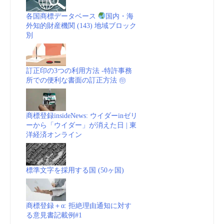
各国商標データベース
国内・海
外知的財産機関 (143) 地域ブロック
別
訂正印の3つの利用方法 -特許事務
所での便利な書面の訂正方法 ㊞
商標登録insideNews: ウイダーinゼリ
ーから「ウイダー」が消えた日 | 東
洋経済オンライン
標準文字を採用する国 (50ヶ国)
商標登録＋α: 拒絶理由通知に対す
る意見書記載例#1