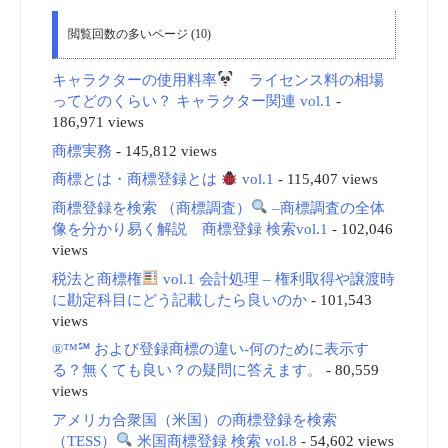
閲覧回数の多いページ (10)
キャラクターの使用料率
ライセンス料の相場
ってどのくらい？ キャラクター関連 vol.1
-
186,971 views
商標実務
- 145,812 views
商標とは・商標登録とは
vol.1
- 115,407 views
商標登録を検索 （商標調査）
–商標調査の全体
像を分かり易く解説 商標登録 検索vol.1
- 102,046
views
税法と商標権
vol.1 会計処理 – 権利取得や譲渡時
に勘定科目にどう記載したら良いのか
- 101,543
views
®™℠ および登録商標の違い-何のために表示す
る？無くても良い？の疑問に答えます。
- 80,559
views
アメリカ合衆国（米国）の商標登録を検索
（TESS）
米国商標登録 検索 vol.8
- 54,602 views