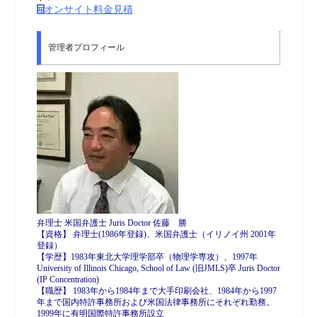
オンサイト料金見積
管理者プロフィール
弁理士 米国弁護士 Juris Doctor 佐藤 勝
【資格】 弁理士(1986年登録)、米国弁護士（イリノイ州 2001年
登録）
【学歴】1983年東北大学理学部卒（物理学専攻）、1997年
University of Illinois Chicago, School of Law (旧JMLS)卒 Juris Doctor
(IP Concentration)
【職歴】 1983年から1984年まで大手印刷会社、1984年から1997
年まで国内特許事務所および米国法律事務所にそれぞれ勤務。
1999年に有明国際特許事務所設立