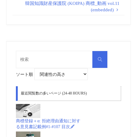
韓国知識財産保護院 (KOIPA) 商標_動画 vol.11
(embedded)
検
検
索
索
対
象:
ソート順
最近閲覧数の多いページ (24-48 HOURS)
商標登録＋α: 拒絶理由通知に対す
る意見書記載例#1-#107 目次🖋