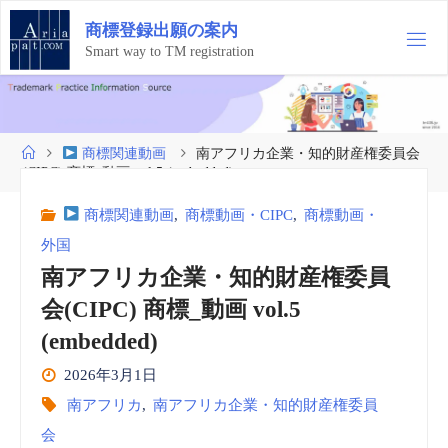
コ
商
標
登
録
出
願
の
案
内
ン
テ
Smart way to TM registration
ン
ツ
へ
ス
ホ
商標関連動画
南アフリカ企業・知的財産権委員会
キ
ー
(CIPC) 商標_動画 vol.5 (embedded)
ッ
ム
プ
商標関連動画
,
商標動画・CIPC
,
商標動画・
外国
南アフリカ企業・知的財産権委員
会(CIPC) 商標_動画 vol.5
(embedded)
2026年3月1日
南アフリカ
,
南アフリカ企業・知的財産権委員
会