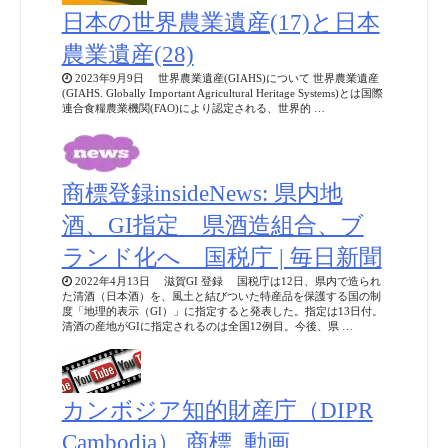
日本の世界農業遺産(17)と日本
農業遺産(28)
2023年9月9日 世界農業遺産(GIAHS)について 世界農業遺産
(GIAHS. Globally Important Agricultural Heritage Systems)とは国際
連合食糧農業機関(FAO)により認定される、世界的 …
商標登録insideNews: 県内地
酒、GI指定 県酒造組合、ブ
ランド化へ 国税庁 | 毎日新聞
2022年4月13日 滋賀GI 登録 国税庁は12日、県内で造られ
た清酒（日本酒）を、風土と結びついた特産品を保護する国の制
度「地理的表示（GI）」に指定すると発表した。指定は13日付。
清酒の産地がGIに指定されるのは全国12例目。今後、県 …
カンボジア知的財産庁（DIPR
Cambodia） 商標_動画