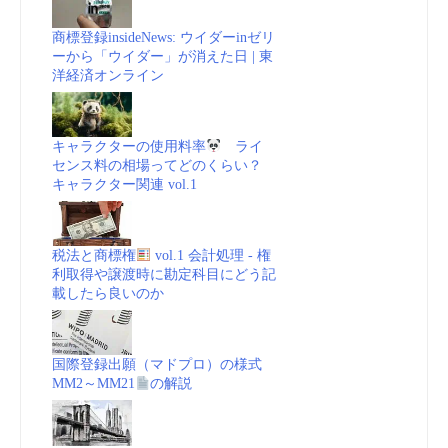
商標登録insideNews: ウイダーinゼリ
ーから「ウイダー」が消えた日 | 東
洋経済オンライン
キャラクターの使用料率
ライ
センス料の相場ってどのくらい？
キャラクター関連 vol.1
税法と商標権
vol.1 会計処理 - 権
利取得や譲渡時に勘定科目にどう記
載したら良いのか
国際登録出願（マドプロ）の様式
MM2～MM21
の解説