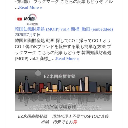
~第3部） ブックマーク こちらの記事もどうぞ アル
…
Read More »
韓国知識財産処 (MOIP) vol.4 商標_動画 (embedded)
2026年7月31日
韓国知識財産処 動画 探してGO！撮ってGO！オリ
GO！偽のKブランドを報告する最も簡単な方法 ブ
ックマーク こちらの記事もどうぞ 韓国知識財産処
(MOIP) vol.2 商標_ …
Read More »
EZ米国商標登録 現地代理人不要でUSPTOに直接
出願 円安でもお
得