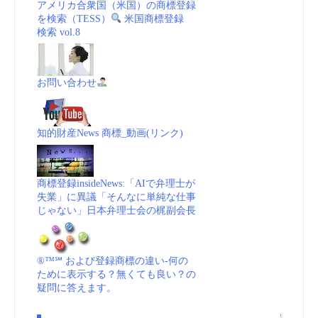
アメリカ合衆国（米国）の商標登録
を検索（TESS）
米国商標登録
検索 vol.8
お問い合わせ
知的財産News 商標_動画(リンク)
商標登録insideNews:「AIで弁理士が
失業」に異議「そんなに単純な仕事
じゃない」日本弁理士会の梶副会長
®™℠ および登録商標の違い-何の
ために表示する？無くても良い？の
疑問に答えます。