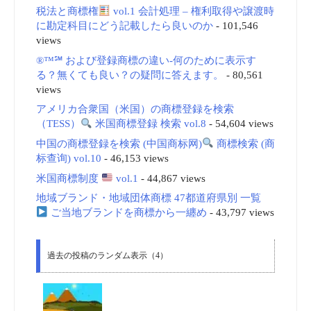
税法と商標権
vol.1 会計処理 – 権利取得や譲渡時
に勘定科目にどう記載したら良いのか
- 101,546
views
®™℠ および登録商標の違い-何のために表示す
る？無くても良い？の疑問に答えます。
- 80,561
views
アメリカ合衆国（米国）の商標登録を検索
（TESS）
米国商標登録 検索 vol.8
- 54,604 views
中国の商標登録を検索 (中国商标网)
商標検索 (商
标查询) vol.10
- 46,153 views
米国商標制度
vol.1
- 44,867 views
地域ブランド・地域団体商標 47都道府県別 一覧
ご当地ブランドを商標から一纏め
- 43,797 views
過去の投稿のランダム表示（4）