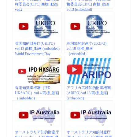
権委員会(CIPC) 商標_動画
権委員会(CIPC) 商標_動画
vol.2
vol.3 (embedded)
英国知的財産庁(UKIPO)
英国知的財産庁(UKIPO)
vol.13 商標_動画 (embedded)
vol.18 商標_動画
World Environment Day
（embedded）
香港知識產權署（IPD
アフリカ広域知的財産機関
HKSARG）vol.4 商標_動画
(ARIPO) vol.13 商標_動画
（embedded）
(embedded)
オーストラリア知的財産庁
オーストラリア知的財産庁