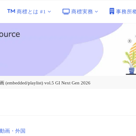
商標とは #1
商標実務
事務所
ded/playlist) vol.5 GI Next Gen 2026
動画・外国