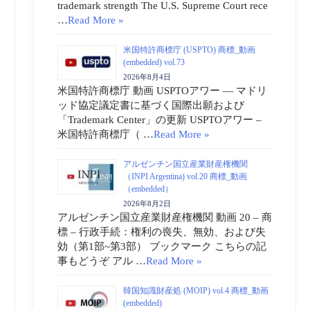
trademark strength The U.S. Supreme Court rece
…
Read More »
米国特許商標庁 (USPTO) 商標_動画
(embedded) vol.73
2026年8月4日
米国特許商標庁 動画 USPTOアワー ― マドリ
ッド協定議定書に基づく国際出願および
「Trademark Center」の更新 USPTOアワー –
米国特許商標庁（ …
Read More »
アルゼンチン国立産業財産権機関
（INPI Argentina) vol.20 商標_動画
（embedded）
2026年8月2日
アルゼンチン国立産業財産権機関 動画 20 – 商
標 – 行政手続：権利の喪失、無効、および失
効（第1部~第3部） ブックマーク こちらの記
事もどうぞ アル …
Read More »
韓国知識財産処 (MOIP) vol.4 商標_動画
(embedded)