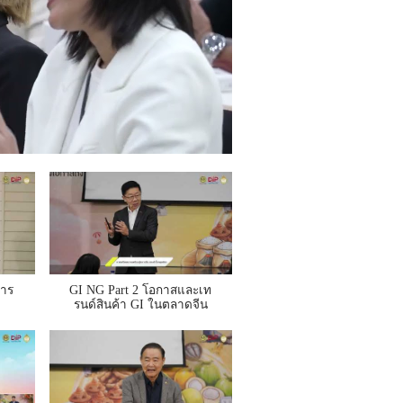
การ
GI NG Part 2 โอกาสและเท
รนด์สินค้า GI ในตลาดจีน