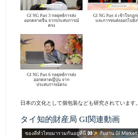
GI NG Part 3 กลยุทธ์การส่ง
GI NG Part 4 เข้าใจกฎก
ออกตลาดจีน จากประสบการณ์
และการขนส่งออกไปยังจ
ตรง
GI NG Part 6 กลยุทธ์การส่ง
ออกตลาดญี่ปุ่น จาก
ประสบการณ์ตรง
日本の文化として個包装なども研究されています
タイ知的財産局 GI関連動画
ของดีทั่วไทยมารวมกันอยู่ที่นี่
กับงาน GI Market