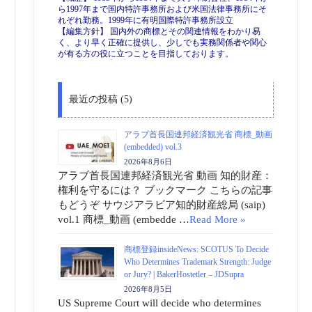
ら1997年まで国内特許事務所および米国法律事務所にそ
れぞれ勤務。1999年に有明国際特許事務所設立
【編集方針】 国内外の商標とその関連情報をわかり易
く、より早く正確に提供し、少しでも実務関係者や関心
が有る方の役に立つことを目指しております。
最近の投稿 (5)
アラブ首長国連邦経済観光省 商標_動画
(embedded) vol.3
2026年8月6日
アラブ首長国連邦経済観光省 動画 知的財産：
権利を守るには？ ブックマーク こちらの記事
もどうぞ サウジアラビア知的財産総局 (saip)
vol.1 商標_動画 (embedde …
Read More »
商標登録insideNews: SCOTUS To Decide
Who Determines Trademark Strength: Judge
or Jury? | BakerHostetler – JDSupra
2026年8月5日
US Supreme Court will decide who determines