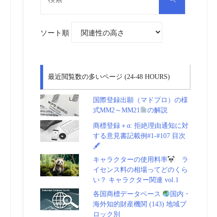
対
索
象:
ソート順
最近閲覧数の多いページ (24-48 HOURS)
国際登録出願（マドプロ）の様
式MM2～MM21
の解説
商標登録＋α: 拒絶理由通知に対
する意見書記載例#1-#107 目次
🖋
キャラクターの使用料率
ラ
イセンス料の相場ってどのくら
い？ キャラクター関連 vol.1
各国商標データベース
国内・
海外知的財産機関 (143) 地域ブ
ロック別