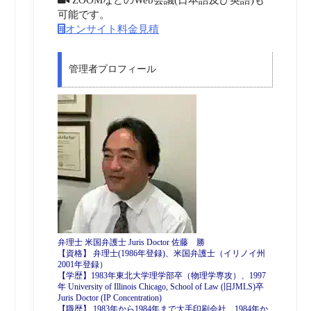
可能です。
オンサイト料金見積
管理者プロフィール
弁理士 米国弁護士 Juris Doctor 佐藤 勝
【資格】 弁理士(1986年登録)、米国弁護士（イリノイ州
2001年登録）
【学歴】1983年東北大学理学部卒（物理学専攻）、1997
年 University of Illinois Chicago, School of Law (旧JMLS)卒
Juris Doctor (IP Concentration)
【職歴】 1983年から1984年まで大手印刷会社、1984年か