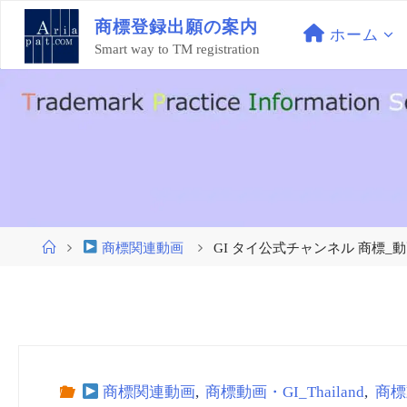
コ
商
標
登
録
出
願
の
案
内
ン
ホーム
Smart way to TM registration
テ
ン
ツ
へ
ス
キ
ッ
プ
ホ
商標関連動画
GI タイ公式チャンネル 商標_動画 (embed
ー
ム
商標関連動画
,
商標動画・GI_Thailand
,
商標