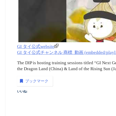
GI タイ公式website
GI タイ公式チャンネル 商標_動画 (embedded/playlist
The DIP is hosting training sessions titled “GI Next 
the Dragon Land (China) & Land of the Rising Sun (J
ブックマーク
いいね: