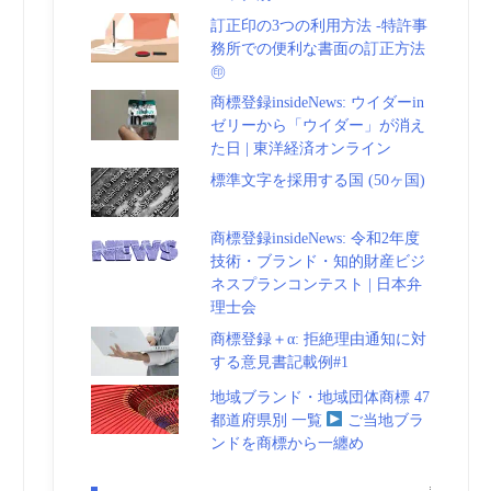
訂正印の3つの利用方法 -特許事
務所での便利な書面の訂正方法
㊞
商標登録insideNews: ウイダーin
ゼリーから「ウイダー」が消え
た日 | 東洋経済オンライン
標準文字を採用する国 (50ヶ国)
商標登録insideNews: 令和2年度
技術・ブランド・知的財産ビジ
ネスプランコンテスト | 日本弁
理士会
商標登録＋α: 拒絶理由通知に対
する意見書記載例#1
地域ブランド・地域団体商標 47
都道府県別 一覧
ご当地ブラ
ンドを商標から一纏め