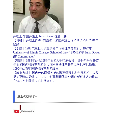
弁理士 米国弁護士 Juris Doctor 佐藤 勝
【資格】 弁理士(1986年登録)、米国弁護士（イリノイ州 2001年
登録）
【学歴】1983年東北大学理学部卒（物理学専攻）、1997年
University of Illinois Chicago, School of Law (旧JMLS)卒 Juris Doctor
(IP Concentration)
【職歴】 1983年から1984年まで大手印刷会社、1984年から1997
年まで国内特許事務所および米国法律事務所にそれぞれ勤務。
1999年に有明国際特許事務所設立
【編集方針】 国内外の商標とその関連情報をわかり易く、より
早く正確に提供し、少しでも実務関係者や関心が有る方の役に
立つことを目指しております。
最近の投稿 (5)