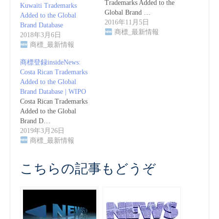
Trademarks Added to the
Kuwaiti Trademarks
Global Brand …
Added to the Global
2016年11月5日
Brand Database
商標_最新情報
2018年3月6日
商標_最新情報
商標登録insideNews:
Costa Rican Trademarks
Added to the Global
Brand Database | WIPO
Costa Rican Trademarks
Added to the Global
Brand D…
2019年3月26日
商標_最新情報
こちらの記事もどうぞ