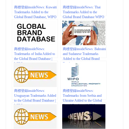
商標登録insideNews: Kuwaiti
商標登録insideNews: Thai
Trademarks Added to the
Trademarks Added to the
Global Brand Database, WIPO
Global Brand Database WIPO
商標登録insideNews:
商標登録insideNews: Bahraini
Trademarks of India Added to
and Sudanese Trademarks
the Global Brand Database |
Added to the Global Brand
WIPO
Database
商標登録insideNews:
商標登録insideNews:
Uruguayan Trademarks Added
Trademarks from Serbia and
to the Global Brand Database |
Ukraine Added to the Global
WIPO
Brand Database | WIPO