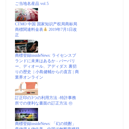
ご当地名産品 vol.5
CTMO 中国 国家知识产权局商标局
商標関連料金表
2019年7月1日改
正
商標登録insideNews: ライセンスブ
ランドに未来はあるか - バーバリ
ー、ディオール、アディダス 裏切
りの歴史 | 小島健輔からの直言 | 商
業界オンライン
訂正印の3つの利用方法 -特許事務
所での便利な書面の訂正方法 ㊞
商標登録insideNews: 「幻の焼酎」