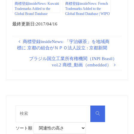
商標登録insideNews: Kuwaiti
商標登録insideNews: French
Trademarks Added to the
Trademarks Added to the
Global Brand Database
Global Brand Database | WIPO
最終更新日:2017/04/16
商標登録insideNews: 「宇治碾茶」を地域商
標に 京都の組合がＮＰＯ法人設立 : 京都新聞
ブラジル国立工業所有権機関（INPI Brasil）
vol.2 商標_動画（embedded）
検
検
索
索
対
象:
ソート順