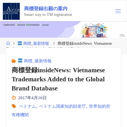
コ
商
標
登
録
出
願
の
案
内
ン
テ
Smart way to TM registration
ン
ツ
へ
ス
ホ
商標_最新情報
商標登録insideNews: Vietnamese
キ
ー
Trademarks Added to the Global Brand Database
ッ
ム
プ
商標_最新情報
商標登録insideNews: Vietnamese
Trademarks Added to the Global
Brand Database
2017年4月16日
ベトナム
,
ベトナム国家知的財産庁
,
世界知的所
有権機関