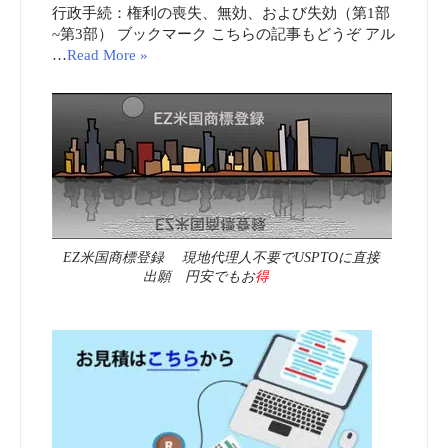
行政手続：権利の喪失、無効、および失効（第1部
~第3部） ブックマーク こちらの記事もどうぞ アル
…
Read More »
EZ米国商標登録 現地代理人不要でUSPTOに直接
出願 円安でもお
得