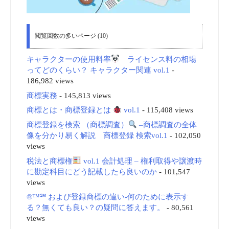
閲覧回数の多いページ (10)
キャラクターの使用料率
ライセンス料の相場
ってどのくらい？ キャラクター関連 vol.1
-
186,982 views
商標実務
- 145,813 views
商標とは・商標登録とは
vol.1
- 115,408 views
商標登録を検索 （商標調査）
–商標調査の全体
像を分かり易く解説 商標登録 検索vol.1
- 102,050
views
税法と商標権
vol.1 会計処理 – 権利取得や譲渡時
に勘定科目にどう記載したら良いのか
- 101,547
views
®™℠ および登録商標の違い-何のために表示す
る？無くても良い？の疑問に答えます。
- 80,561
views