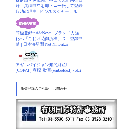
森伊蔵＆伊佐美、中国で無断商標登
録…異議申立を却下→一転して登録
取消の理由 | ビジネスジャーナル
商標登録insideNews: ブランド力強
化へ「こおげ花御所柿」ＧＩ登録申
請 | 日本海新聞 Net Nihonkai
アゼルバイジャン知的財産庁
(COPAT) 商標_動画(embedded) vol.2
商標登録のご相談・お問合せ