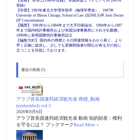
【資格】 弁理士(1986年登録)、米国弁護士（イリノイ州 2001年
登録）
【学歴】1983年東北大学理学部卒（物理学専攻）、1997年
University of Illinois Chicago, School of Law (旧JMLS)卒 Juris Doctor
(IP Concentration)
【職歴】 1983年から1984年まで大手印刷会社、1984年から1997
年まで国内特許事務所および米国法律事務所にそれぞれ勤務。
1999年に有明国際特許事務所設立
【編集方針】 国内外の商標とその関連情報をわかり易く、より
早く正確に提供し、少しでも実務関係者や関心が有る方の役に
立つことを目指しております。
最近の投稿 (5)
アラブ首長国連邦経済観光省 商標_動画
(embedded) vol.3
2026年8月6日
アラブ首長国連邦経済観光省 動画 知的財産：権利
を守るには？ ブックマーク
Read More »