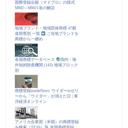
国際登録出願（マドプロ）の様式
MM2～MM21
の解説
地域ブランド・地域団体商標 47都
道府県別 一覧
ご当地ブランドを
商標から一纏め
各国商標データベース
国内・海
外知的財産機関 (143) 地域ブロック
別
商標登録insideNews: ウイダーinゼリ
ーから「ウイダー」が消えた日 | 東
洋経済オンライン
アメリカ合衆国（米国）の商標登録
を検索（TESS）
米国商標登録