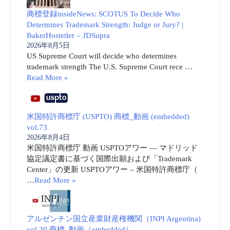
商標登録insideNews: SCOTUS To Decide Who
Determines Trademark Strength: Judge or Jury? |
BakerHostetler – JDSupra
2026年8月5日
US Supreme Court will decide who determines
trademark strength The U.S. Supreme Court rece …
Read More »
米国特許商標庁 (USPTO) 商標_動画 (embedded)
vol.73
2026年8月4日
米国特許商標庁 動画 USPTOアワー ― マドリッド
協定議定書に基づく国際出願および「Trademark
Center」の更新 USPTOアワー – 米国特許商標庁（
…
Read More »
アルゼンチン国立産業財産権機関（INPI Argentina)
vol.20 商標_動画（embedded）