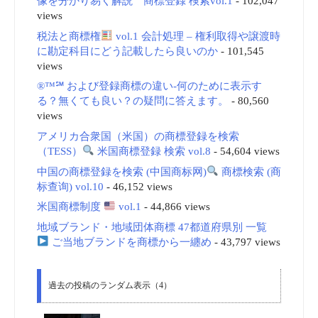
像を分かり易く解説 商標登録 検索vol.1
- 102,047
views
税法と商標権
vol.1 会計処理 – 権利取得や譲渡時
に勘定科目にどう記載したら良いのか
- 101,545
views
®™℠ および登録商標の違い-何のために表示す
る？無くても良い？の疑問に答えます。
- 80,560
views
アメリカ合衆国（米国）の商標登録を検索
（TESS）
米国商標登録 検索 vol.8
- 54,604 views
中国の商標登録を検索 (中国商标网)
商標検索 (商
标查询) vol.10
- 46,152 views
米国商標制度
vol.1
- 44,866 views
地域ブランド・地域団体商標 47都道府県別 一覧
ご当地ブランドを商標から一纏め
- 43,797 views
過去の投稿のランダム表示（4）