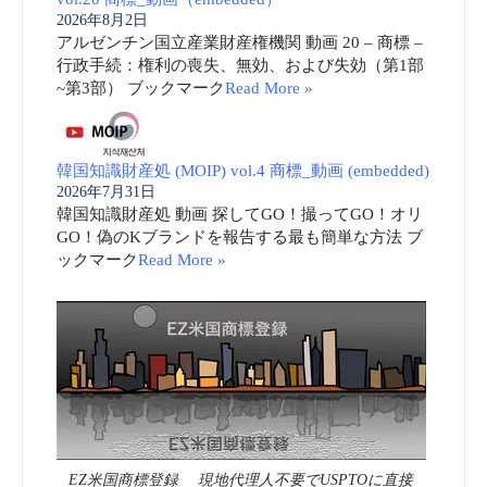
2026年8月2日
アルゼンチン国立産業財産権機関 動画 20 – 商標 –
行政手続：権利の喪失、無効、および失効（第1部
~第3部） ブックマーク
Read More »
韓国知識財産処 (MOIP) vol.4 商標_動画 (embedded)
2026年7月31日
韓国知識財産処 動画 探してGO！撮ってGO！オリ
GO！偽のKブランドを報告する最も簡単な方法 ブ
ックマーク
Read More »
EZ米国商標登録 現地代理人不要でUSPTOに直接