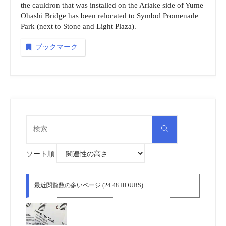
the cauldron that was installed on the Ariake side of Yume
Ohashi Bridge has been relocated to Symbol Promenade
Park (next to Stone and Light Plaza).
ブックマーク
検
検
索
索
対
象:
ソート順
最近閲覧数の多いページ (24-48 HOURS)