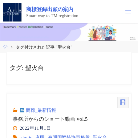
コ
商
標
登
録
出
願
の
案
内
ン
テ
Smart way to TM registration
ン
ツ
へ
ス
ホ
タグ付けされた記事 "聖火台"
キ
ー
ッ
ム
プ
タグ:
聖火台
商標_最新情報
事務所からのショート動画 vol.5
2022年11月1日
shorts
,
有明
,
有明国際特許事務所
,
聖火台