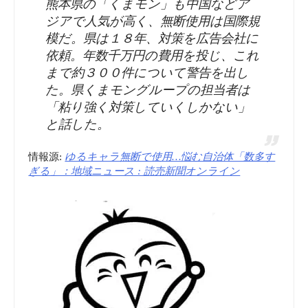
熊本県の「くまモン」も中国などア
市
ジアで人気が高く、無断使用は国際規
ア
模だ。県は１８年、対策を広告会社に
6
依頼。年数千万円の費用を投じ、これ
ニ
まで約３００件について警告を出し
月
た。県くまモングループの担当者は
メ
「粘り強く対策していくしかない」
26
と話した。
プ
日
ロ
情報源:
ゆるキャラ無断で使用…悩む自治体「数多す
プ
ぎる」：地域ニュース : 読売新聞オンライン
ジ
レ
ェ
ス
ク
リ
ト
リ
「未