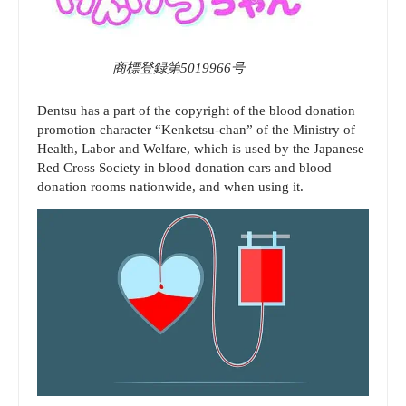
教
授
商標登録第5019966号
は
Dentsu has a part of the copyright of the blood donation
「創
promotion character “Kenketsu-chan” of the Ministry of
Health, Labor and Welfare, which is used by the Japanese
Red Cross Society in blood donation cars and blood
作」
donation rooms nationwide, and when using it.
を
主
張
|
ク