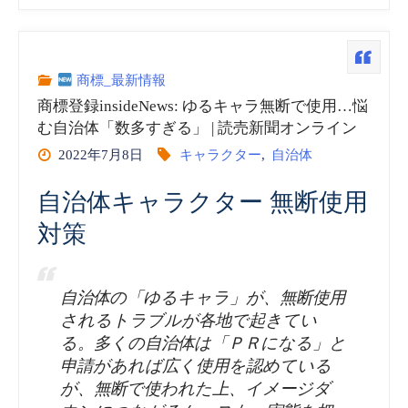
償
登
化
録
商標_最新情報
実
商標登録insideNews: ゆるキャラ無断で使用…悩
insideNews:
む自治体「数多すぎる」 | 読売新聞オンライン
証
2022年7月8日
キャラクター
,
自治体
ヤ
実
自治体キャラクター 無断使用
ン
験
対策
坊
の
マ
自治体の「ゆるキャラ」が、無断使用
結
されるトラブルが各地で起きてい
ー
る。多くの自治体は「ＰＲになる」と
果
申請があれば広く使用を認めている
坊
が
が、無断で使われた上、イメージダ
の