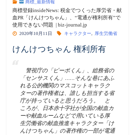
録
商標_最新情報
ナ
ン
商標登録insideNews: 税金でつくった厚労省・献
insideNews:
ロ
商
血PR「けんけつちゃん」、“電通が権利所有”で
使用できない問題 | biz-journal.jp
“パ
コ
品
2020年10月11日
キャラクター
,
厚生労働省
ク
by
売
けんけつちゃん 権利所有
リ
神
上
大
警視庁の「ピーポくん」、総務省の
奈
高
「センサスくん」……そんな巷にあふ
国”中
れる公的機関のマスコットキャラク
川
が
ターの著作権者は、誰しも担当する省
国
新
過
庁が持っていると思うだろう。 と
ころが、日本赤十字社が全国の献血カ
に
聞”
去
ーや献血ルームなどで用いている厚
生労働省の献血推進キャラクター「け
ミ
最
んけつちゃん」の著作権の一部が電通