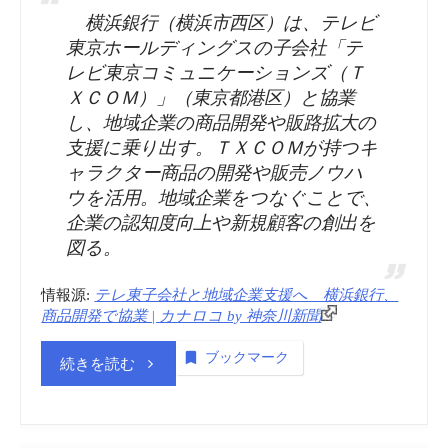
知
横浜銀行（横浜市西区）は、テレビ
東京ホールディングスの子会社「テ
財
レビ東京コミュニケーションズ（Ｔ
ＸＣＯＭ）」（東京都港区）と協業
活
し、地域企業の商品開発や販路拡大の
支援に乗り出す。ＴＸＣＯＭが持つキ
用、
ャラクター商品の開発や販売ノウハ
ウを活用。地域企業をつなぐことで、
キ
企業の認知度向上や新規顧客の創出を
ャ
図る。
ラ
情報源:
テレ東子会社と地域企業支援へ 横浜銀行、
商品開発で協業 | カナロコ by 神奈川新聞
ク
ブックマーク
“商
続きを読む
タ
標
ー