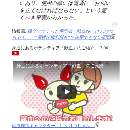
ッ
にあり、使用の際には電通に「お伺い
高
を立てなければならない」という驚
フ
くべき事実がわかった。
更
ィ
新
情報源:
税金でつくった厚労省・献血PR「けんけつ
ちゃん」、“電通が権利所有”で使用できない問題
ー
に
身近にあるボランティア「献血」のご紹介, 3:00
そ
|
身近にあるボランティア「献血」のご紹介
っ
TKU
く
ニ
り
ュ
の
ー
「ア
ス”
献血推進キャラクター「けんけつちゃん」