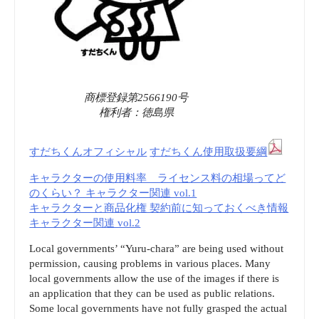
ー
ル」
ス”
に
登
商標登録第2566190号
権利者：徳島県
場
すだちくんオフィシャル
すだちくん使用取扱要綱
予
キャラクターの使用料率 ライセンス料の相場ってど
定
のくらい？ キャラクター関連 vol.1
キャラクターと商品化権 契約前に知っておくべき情報
キャラクター関連 vol.2
|
Local governments’ “Yuru-chara” are being used without
MANTANWEB
permission, causing problems in various places. Many
local governments allow the use of the images if there is
Yahoo!
an application that they can be used as public relations.
Some local governments have not fully grasped the actual