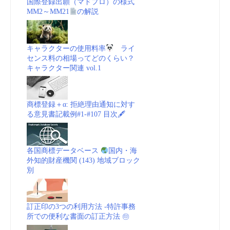
国際登録出願（マドプロ）の様式
MM2～MM21
の解説
名
「熊
キャラクターの使用料率
ライ
センス料の相場ってどのくらい？
本
キャラクター関連 vol.1
熊」
商標登録＋α: 拒絶理由通知に対す
に
る意見書記載例#1-#107 目次🖋
「酷
各国商標データベース
国内・海
Ｍ
外知的財産機関 (143) 地域ブロック
別
Ａ
萌」
訂正印の3つの利用方法 -特許事務
所での便利な書面の訂正方法 ㊞
か