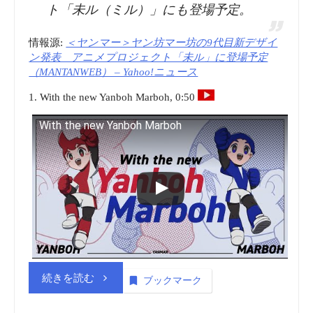
ト「未ル（ミル）」にも登場予定。
用
を
情報源:
＜ヤンマー＞ヤン坊マー坊の9代目新デザイ
ン発表 アニメプロジェクト「未ル」に登場予定
無
（MANTANWEB） – Yahoo!ニュース
1. With the new Yanboh Marboh, 0:50
償
With the new Yanboh Marboh
化
し
ま
す
ー
“商
続きを読む
ブックマーク
無
標