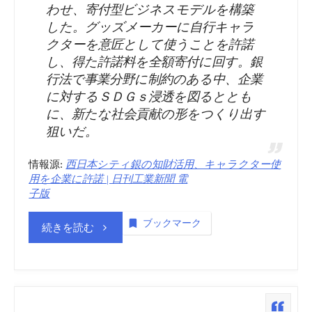
わせ、寄付型ビジネスモデルを構築
した。グッズメーカーに自行キャラ
クターを意匠として使うことを許諾
し、得た許諾料を全額寄付に回す。銀
行法で事業分野に制約のある中、企業
に対するＳＤＧｓ浸透を図るととも
に、新たな社会貢献の形をつくり出す
狙いだ。
情報源:
西日本シティ銀の知財活用、キャラクター使
用を企業に許諾 | 日刊工業新聞 電
子版
ブックマーク
“商
続きを読む
標
登