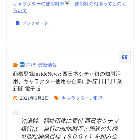
キャラクターの使用料率
使用料の相場ってどのく
らい？
ブックマーク
商標_最新情報
商標登録insideNews: 西日本シティ銀の知財活
用、キャラクター使用を企業に許諾 | 日刊工業
新聞 電子版
2021年5月2日
キャラクター
,
銀行
許諾料、福祉団体に寄付 西日本シティ
銀行は、自行の知的財産と国連の持続
可能な開発目標（ＳＤＧｓ）を組み合