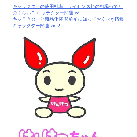
ー
キャラクターの使用料率 ライセンス料の相場ってど
のくらい？ キャラクター関連 vol.1
ト」
キャラクターと商品化権 契約前に知っておくべき情報
キャラクター関連 vol.2
が
登
場！
作
者
の
美
大