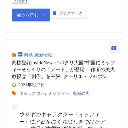
【熊本】
地
刊
ブックマーク
域
“商
続きを読む
工
企
標
業
業
登
新
支
録
商標_最新情報
聞
商標登録insideNews: “パクリ大国”中国にミッフ
援
insideNews:
ィーそっくりの「アート」が登場！ 作者の美大
電
教授は「創作」を主張 | クーリエ・ジャポン
へ
コ
子
2021年2月3日
横
ロ
キャラクター
,
ミッフィー
,
鬼滅の刃
版”
浜
ナ
ウサギのキャラクター「ミッフィ
銀
禍
ー」にアヒルのくちばしをつけたア