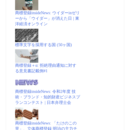
ら
商標登録insideNews: ウイダーinゼリ
ーから「ウイダー」が消えた日 | 東
変
洋経済オンライン
更
標準文字を採用する国 (50ヶ国)
｜
熊
商標登録＋α: 拒絶理由通知に対す
る意見書記載例#1
本
日
商標登録insideNews: 令和2年度 技
術・ブランド・知的財産ビジネスプ
日
ランコンテスト | 日本弁理士会
新
商標登録insideNews: 「たけのこの
聞”
里」、立体商標登録 明治の主力チ