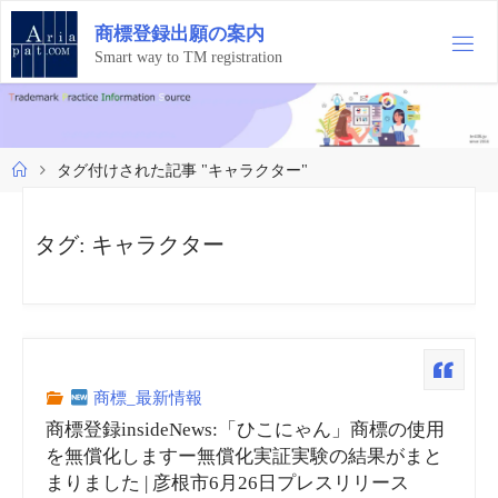
コ
商
標
登
録
出
願
の
案
内
ン
テ
Smart way to TM registration
ン
ツ
へ
ス
ホ
タグ付けされた記事 "キャラクター"
キ
ー
ッ
ム
プ
タグ:
キャラクター
商標_最新情報
商標登録insideNews:「ひこにゃん」商標の使用
を無償化しますー無償化実証実験の結果がまと
まりました | 彦根市6月26日プレスリリース