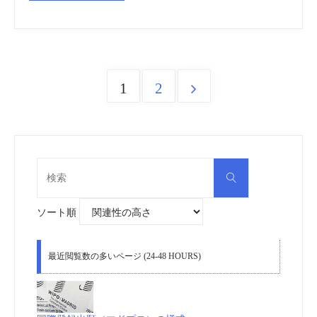
標
登
録
1
2
Posts
insideNews:
pagination
く
検
ま
検
索
索
対
象:
モ
ソート順
ン、
最近閲覧数の多いページ (24-48 HOURS)
中
国