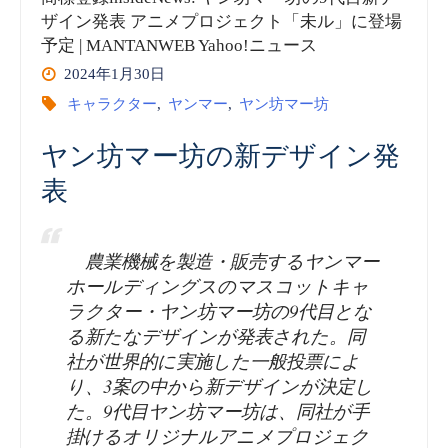
insideNews:
ザイン発表 アニメプロジェクト「未ル」に登場
予定 | MANTANWEB Yahoo!ニュース
「ひ
2024年1月30日
こ
キャラクター
,
ヤンマー
,
ヤン坊マー坊
に
ヤン坊マー坊の新デザイン発
表
ゃ
ん」
農業機械を製造・販売するヤンマー
商
ホールディングスのマスコットキャ
ラクター・ヤン坊マー坊の9代目とな
標
る新たなデザインが発表された。同
社が世界的に実施した一般投票によ
の
り、3案の中から新デザインが決定し
た。9代目ヤン坊マー坊は、同社が手
使
掛けるオリジナルアニメプロジェク