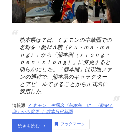
熊本県は７日、くまモンの中華圏での
名称を「酷ＭＡ萌（ｋｕ・ｍａ・ｍｅ
ｎｇ）」から「熊本熊（ｘｉｏｎｇ・
ｂｅｎ・ｘｉｏｎｇ）」に変更すると
明らかにした。「熊本熊」は現地ファ
ンの通称で、熊本県のキャラクター
とアピールできることから正式名に
採用した。
情報源:
くまモン、中国名「熊本熊」に 「酷ＭＡ
萌」から変更 ｜ 熊本日日新聞
ブックマーク
“商
続きを読む