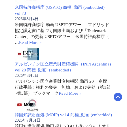
米国特許商標庁 (USPTO) 商標_動画 (embedded)
vol.73
2026年8月4日
米国特許商標庁 動画 USPTOアワー ― マドリッド
協定議定書に基づく国際出願および「Trademark
Center」の更新 USPTOアワー – 米国特許商標庁（
…
Read More »
アルゼンチン国立産業財産権機関（INPI Argentina)
vol.20 商標_動画（embedded）
2026年8月2日
アルゼンチン国立産業財産権機関 動画 20 – 商標 –
行政手続：権利の喪失、無効、および失効（第1部
~第3部） ブックマーク
Read More »
韓国知識財産処 (MOIP) vol.4 商標_動画 (embedded)
2026年7月31日
韓国知識財産処 動画 探してGO！撮ってGO！オリ