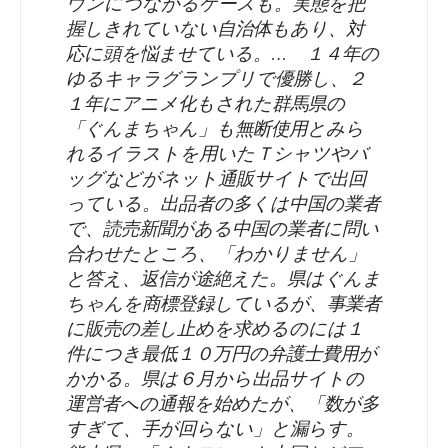
ウンにつながるケースも。実態を把
ま
握しきれていない自治体もあり、対
9
応に頭を悩ませている。… １４年の
と
ゆるキャラグランプリで優勝し、２
代
１年にアニメ化もされた群馬県の
ま
「ぐんまちゃん」も無断使用とみら
目
れるイラストを用いたＴシャツやバ
り
ッグなどがネット通販サイトで出回
新
ま
っている。出品者の多くは中国の業者
デ
で、読売新聞がある中国の業者に問い
し
合わせたところ、「わかりません」
ザ
と答え、返信が途絶えた。県はぐんま
た
ちゃんを商標登録しているが、事業者
イ
に販売の差し止めを求めるのには１
|
件につき最低１０万円の弁護士費用が
ン
かかる。県は６月から出品サイトの
彦
運営者への通報を始めたが、「数が多
発
根
すぎて、手が回らない」と漏らす。
表