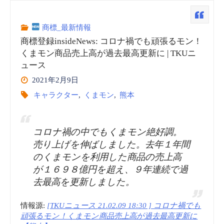
登
使
録
商標_最新情報
用
商標登録insideNews: コロナ禍でも頑張るモン！
insideNews:
くまモン商品売上高が過去最高更新に | TKUニ
を
ュース
テ
企
2021年2月9日
レ
キャラクター
,
くまモン
,
熊本
業
東
に
コロナ禍の中でもくまモン絶好調。
子
売り上げを伸ばしました。去年１年間
許
のくまモンを利用した商品の売上高
会
諾
が１６９８億円を超え、９年連続で過
去最高を更新しました。
社
|
と
情報源:
[TKUニュース 21.02.09 18:30 ] コロナ禍でも
日
頑張るモン！くまモン商品売上高が過去最高更新に