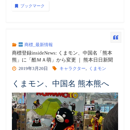
ー
ブックマーク
リ
エ・
ジ
商標_最新情報
商標登録insideNews: くまモン、中国名「熊本
ャ
熊」に「酷ＭＡ萌」から変更 ｜ 熊本日日新聞
ポ
2019年3月20日
キャラクター
,
くまモン
ン”
くまモン、中国名 熊本熊へ