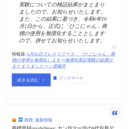
実験についての検証結果がまとまり
ましたので、お知らせいたします。
また、この結果に基づき、令和6年10
月1日から、正式に「ひこにゃん」商
標の使用を無償化することとします
ので、併せてお知らせいたします。
情報源:
6月26日プレスリリース：「ひこにゃん」商
標の使用を無償化しますー無償化実証実験の結果が
まとまりましたー／彦根市
ブックマーク
“商
続きを読む
標
登
録
商標_最新情報
商標登録insideNews: ヤン坊マー坊の9代目新デ