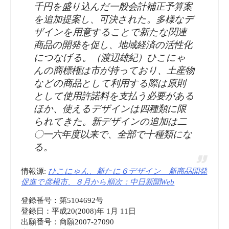
千円を盛り込んだ一般会計補正予算案
を追加提案し、可決された。多様なデ
ザインを用意することで新たな関連
商品の開発を促し、地域経済の活性化
につなげる。（渡辺雄紀）ひこにゃ
んの商標権は市が持っており、土産物
などの商品として利用する際は原則
として使用許諾料を支払う必要がある
ほか、使えるデザインは四種類に限
られてきた。新デザインの追加は二
〇一六年度以来で、全部で十種類にな
る。
情報源:
ひこにゃん、新たに６デザイン 新商品開発
促進で彦根市、８月から順次：中日新聞Web
登録番号：第5104692号
登録日：平成20(2008)年 1月 11日
出願番号：商願2007-27090