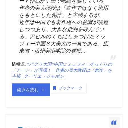
ート作品が中国で物議を醸している。
行、
で
作者の美大教授は「盗作ではなく流用
をもとにした創作」と主張するが、
商
も
近年は中国でも著作権への意識が浸透
しつつあり、大きな批判を呼んでい
品
頑
る。アヒルのくちばしをつけたミッ
開
張
フィー中国８大美大の一角である、広
東省・広州美術学院の教授…
発
る
情報源:
“パクリ大国”中国にミッフィーそっくりの
で
モ
「アート」が登場！ 作者の美大教授は「創作」を
主張 | クーリエ・ジャポン
協
ン！
ブックマーク
“商
続きを読む
業
く
標
|
ま
登
カ
モ