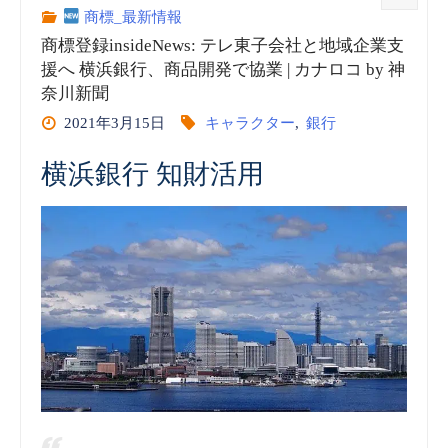
録
商標_最新情報
商標登録insideNews: テレ東子会社と地域企業支
insideNews:
援へ 横浜銀行、商品開発で協業 | カナロコ by 神
奈川新聞
西
2021年3月15日
キャラクター
,
銀行
日
横浜銀行 知財活用
本
シ
テ
ィ
銀
の