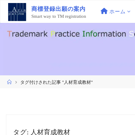
コ
商
標
登
録
出
願
の
案
内
ン
ホーム
Smart way to TM registration
テ
ン
ツ
へ
ス
キ
ッ
プ
ホ
タグ付けされた記事 "人材育成教材"
ー
ム
タグ:
人材育成教材