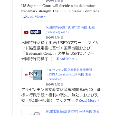
2026年8月5日
US Supreme Court will decide who determines
trademark strength The U.S. Supreme Court rece
…
Read More »
米国特許商標庁 (USPTO) 商標_動画
(embedded) vol.73
2026年8月4日
米国特許商標庁 動画 USPTOアワー ― マドリ
ッド協定議定書に基づく国際出願および
「Trademark Center」の更新 USPTOアワー –
米国特許商標庁（ …
Read More »
アルゼンチン国立産業財産権機関
（INPI Argentina) vol.20 商標_動画
（embedded）
2026年8月2日
アルゼンチン国立産業財産権機関 動画 20 – 商
標 – 行政手続：権利の喪失、無効、および失
効（第1部~第3部） ブックマーク
Read More »
韓国知識財産処 (MOIP) vol.4 商標_動画