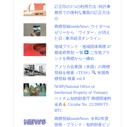
訂正印の3つの利用方法 -特許事
務所での便利な書面の訂正方法
㊞
商標登録insideNews: ウイダーin
ゼリーから「ウイダー」が消え
た日 | 東洋経済オンライン
地域ブランド・地域団体商標 47
都道府県別 一覧
ご当地ブラ
ンドを商標から一纏め
アメリカ合衆国（米国）の商標
登録を検索（TESS）
米国商
標登録 検索 vol.8
NOIP(National Office of
Intellectual Property of Vietnam)
ベトナム知的財産庁 商標関連料
金表
Circular No. 22/2009/TT-
BTC
商標登録insideNews: 令和2年度
技術・ブランド・知的財産ビジ