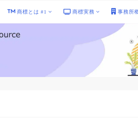
商標とは #1
商標実務
事務所