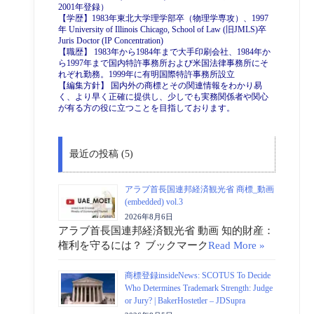
2001年登録）
【学歴】1983年東北大学理学部卒（物理学専攻）、1997
年 University of Illinois Chicago, School of Law (旧JMLS)卒
Juris Doctor (IP Concentration)
【職歴】 1983年から1984年まで大手印刷会社、1984年か
ら1997年まで国内特許事務所および米国法律事務所にそ
れぞれ勤務。1999年に有明国際特許事務所設立
【編集方針】 国内外の商標とその関連情報をわかり易
く、より早く正確に提供し、少しでも実務関係者や関心
が有る方の役に立つことを目指しております。
最近の投稿 (5)
アラブ首長国連邦経済観光省 商標_動画
(embedded) vol.3
2026年8月6日
アラブ首長国連邦経済観光省 動画 知的財産：
権利を守るには？ ブックマーク
Read More »
商標登録insideNews: SCOTUS To Decide
Who Determines Trademark Strength: Judge
or Jury? | BakerHostetler – JDSupra