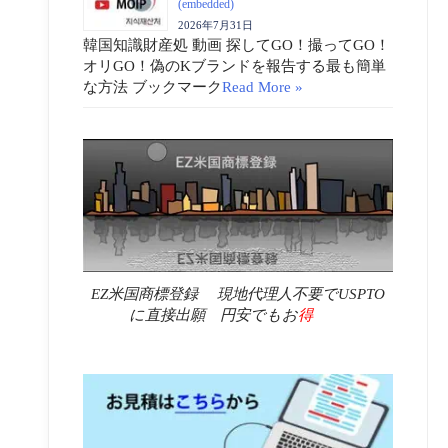
(embedded)
2026年7月31日
韓国知識財産処 動画 探してGO！撮ってGO！
オリGO！偽のKブランドを報告する最も簡単
な方法 ブックマーク
Read More »
EZ米国商標登録 現地代理人不要でUSPTO
に直接出願 円安でもお
得