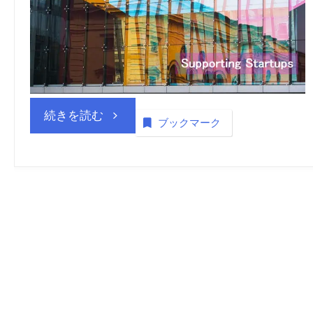
“独
続きを読む
ブックマーク
立
行
政
法
人