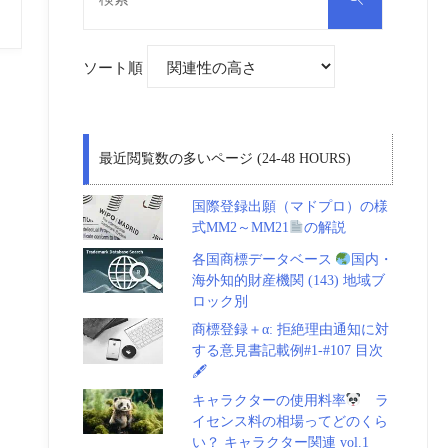
対
索
象:
ソート順
最近閲覧数の多いページ (24-48 HOURS)
国際登録出願（マドプロ）の様
式MM2～MM21
の解説
各国商標データベース
国内・
海外知的財産機関 (143) 地域ブ
ロック別
商標登録＋α: 拒絶理由通知に対
する意見書記載例#1-#107 目次
🖋
キャラクターの使用料率
ラ
イセンス料の相場ってどのくら
い？ キャラクター関連 vol.1