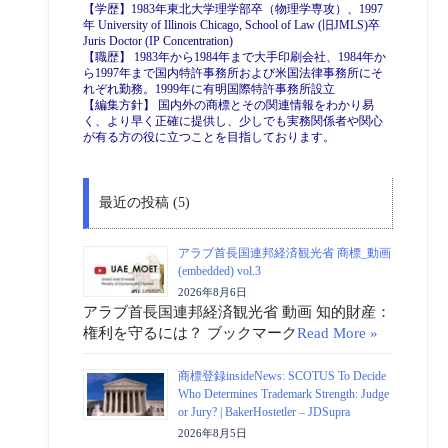
【学歴】1983年東北大学理学部卒（物理学専攻）、1997
年 University of Illinois Chicago, School of Law (旧JMLS)卒
Juris Doctor (IP Concentration)
【職歴】 1983年から1984年まで大手印刷会社、1984年か
ら1997年まで国内特許事務所および米国法律事務所にそ
れぞれ勤務。1999年に有明国際特許事務所設立
【編集方針】 国内外の商標とその関連情報をわかり易
く、より早く正確に提供し、少しでも実務関係者や関心
が有る方の役に立つことを目指しております。
最近の投稿 (5)
アラブ首長国連邦経済観光省 商標_動画
(embedded) vol.3
2026年8月6日
アラブ首長国連邦経済観光省 動画 知的財産：
権利を守るには？ ブックマーク
Read More »
商標登録insideNews: SCOTUS To Decide
Who Determines Trademark Strength: Judge
or Jury? | BakerHostetler – JDSupra
2026年8月5日