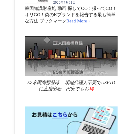
2026年7月31日
韓国知識財産処 動画 探してGO！撮ってGO！
オリGO！偽のKブランドを報告する最も簡単
な方法 ブックマーク
Read More »
EZ米国商標登録 現地代理人不要でUSPTO
に直接出願 円安でもお
得