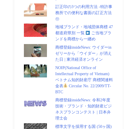
訂正印の3つの利用方法 -特許事
務所での便利な書面の訂正方法
㊞
地域ブランド・地域団体商標 47
都道府県別 一覧
ご当地ブラ
ンドを商標から一纏め
商標登録insideNews: ウイダーin
ゼリーから「ウイダー」が消え
た日 | 東洋経済オンライン
NOIP(National Office of
Intellectual Property of Vietnam)
ベトナム知的財産庁 商標関連料
金表
Circular No. 22/2009/TT-
BTC
商標登録insideNews: 令和2年度
技術・ブランド・知的財産ビジ
ネスプランコンテスト | 日本弁
理士会
標準文字を採用する国 (50ヶ国)