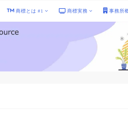
商標とは #1
商標実務
事務所