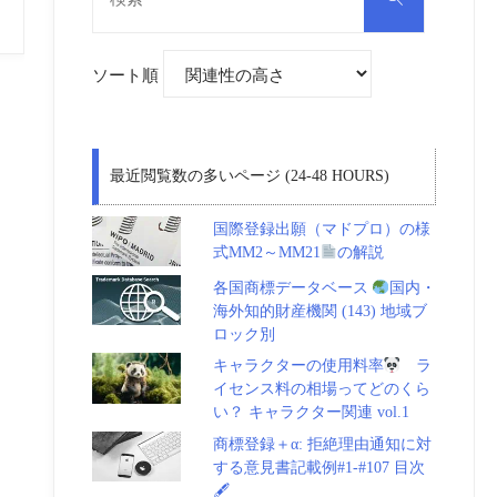
対
索
象:
ソート順
最近閲覧数の多いページ (24-48 HOURS)
国際登録出願（マドプロ）の様
式MM2～MM21
の解説
各国商標データベース
国内・
海外知的財産機関 (143) 地域ブ
ロック別
キャラクターの使用料率
ラ
イセンス料の相場ってどのくら
い？ キャラクター関連 vol.1
商標登録＋α: 拒絶理由通知に対
する意見書記載例#1-#107 目次
🖋