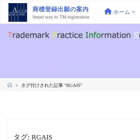
コ
商
標
登
録
出
願
の
案
内
ン
ホーム
Smart way to TM registration
テ
ン
ツ
へ
ス
キ
ッ
プ
ホ
タグ付けされた記事 "RGAIS"
ー
ム
タグ:
RGAIS