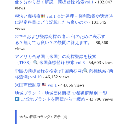
像を分かり易く解説 商標登録 検索vol.1
- 102,047
views
税法と商標権
vol.1 会計処理 – 権利取得や譲渡時
に勘定科目にどう記載したら良いのか
- 101,545
views
®™℠ および登録商標の違い-何のために表示す
る？無くても良い？の疑問に答えます。
- 80,560
views
アメリカ合衆国（米国）の商標登録を検索
（TESS）
米国商標登録 検索 vol.8
- 54,603 views
中国の商標登録を検索 (中国商标网)
商標検索 (商
标查询) vol.10
- 46,152 views
米国商標制度
vol.1
- 44,866 views
地域ブランド・地域団体商標 47都道府県別 一覧
ご当地ブランドを商標から一纏め
- 43,796 views
過去の投稿のランダム表示（4）