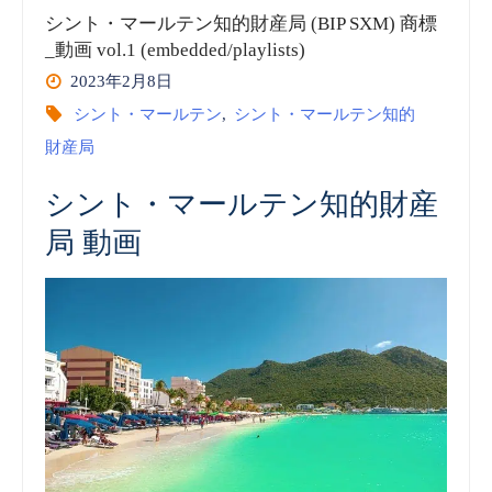
ー
シント・マールテン知的財産局 (BIP SXM) 商標
vol.3
_動画 vol.1 (embedded/playlists)
ル
2023年2月8日
(embedded)”
テ
シント・マールテン
,
シント・マールテン知的
財産局
ン
シント・マールテン知的財産
知
局 動画
的
財
産
局
(BIP