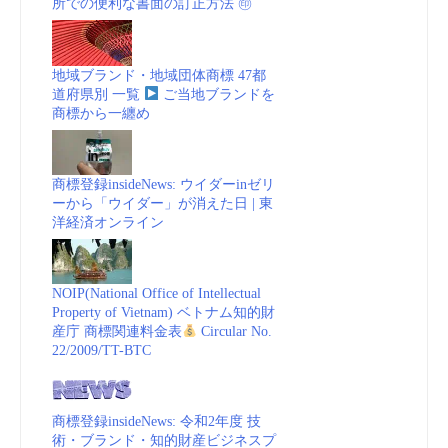
所での便利な書面の訂正方法 ㊞
動
画
地域ブランド・地域団体商標 47都
道府県別 一覧
ご当地ブランドを
vol.1
商標から一纏め
(embedded/playlists)”
商標登録insideNews: ウイダーinゼリ
ーから「ウイダー」が消えた日 | 東
洋経済オンライン
NOIP(National Office of Intellectual
Property of Vietnam) ベトナム知的財
産庁 商標関連料金表
Circular No.
22/2009/TT-BTC
商標登録insideNews: 令和2年度 技
術・ブランド・知的財産ビジネスプ