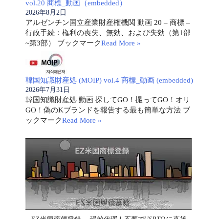
vol.20 商標_動画（embedded）
2026年8月2日
アルゼンチン国立産業財産権機関 動画 20 – 商標 –
行政手続：権利の喪失、無効、および失効（第1部
~第3部） ブックマーク
Read More »
韓国知識財産処 (MOIP) vol.4 商標_動画 (embedded)
2026年7月31日
韓国知識財産処 動画 探してGO！撮ってGO！オリ
GO！偽のKブランドを報告する最も簡単な方法 ブ
ックマーク
Read More »