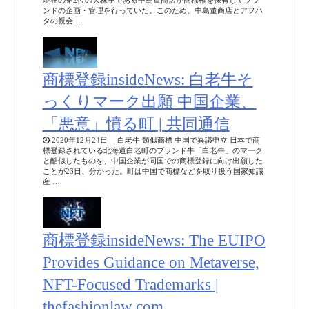
ンドの企画・管理を行っていた。このため、中島董商店とアヲハ
タの親会 …
商標登録insideNews: 白老牛そ
っくりマーク出願 中国企業、
「悪意」憤る町 | 共同通信
2020年12月24日 白老牛 類似商標 中国で異議申立 日本で商
標登録されている北海道白老町のブランド牛「白老牛」のマーク
と酷似したものを、中国企業が同国での商標登録に向け出願した
ことが23日、分かった。町は中国で商標などを取り扱う国家知識
産 …
商標登録insideNews: The EUIPO
Provides Guidance on Metaverse,
NFT-Focused Trademarks |
thefashionlaw.com