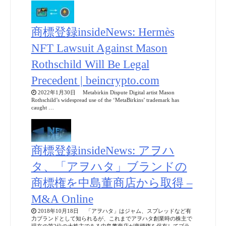
商標登録insideNews: Hermès
NFT Lawsuit Against Mason
Rothschild Will Be Legal
Precedent | beincrypto.com
2022年1月30日 Metabirkin Dispute Digital artist Mason
Rothschild’s widespread use of the ‘MetaBirkins’ trademark has
caught …
商標登録insideNews: アヲハ
タ、「アヲハタ」ブランドの
商標権を中島董商店から取得 –
M&A Online
2018年10月18日 「アヲハタ」はジャム、スプレッドなど有
力ブランドとして知られるが、これまでアヲハタ創業時の株主で
現在の第2位の大株主である中島董商店が商標権を保有してブラ