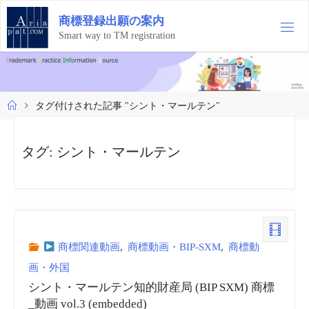
コ
商
標
登
録
出
願
の
案
内
ン
テ
Smart way to TM registration
ン
ツ
へ
ス
ホ
タグ付けされた記事 "シント・マールテン"
キ
ー
ッ
ム
プ
タグ:
シント・マールテン
商標関連動画
,
商標動画・BIP-SXM
,
商標動
画・外国
シント・マールテン知的財産局 (BIP SXM) 商標
_動画 vol.3 (embedded)