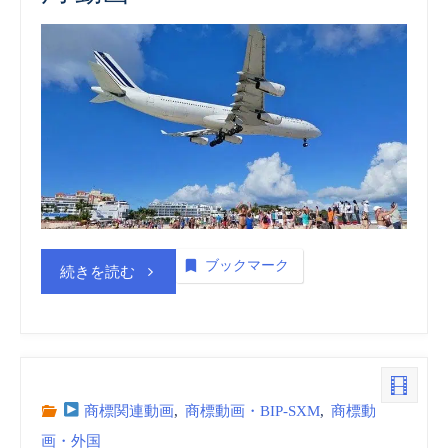
財
産
局
(BIP
SXM)
商
ブックマーク
“シ
続きを読む
標
ン
_
ト・
動
マ
商標関連動画
,
商標動画・BIP-SXM
,
商標動
画・外国
画