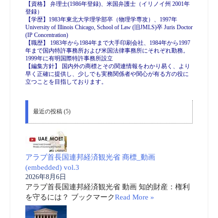
【資格】 弁理士(1986年登録)、米国弁護士（イリノイ州 2001年
登録）
【学歴】1983年東北大学理学部卒（物理学専攻）、1997年
University of Illinois Chicago, School of Law (旧JMLS)卒 Juris Doctor
(IP Concentration)
【職歴】 1983年から1984年まで大手印刷会社、1984年から1997
年まで国内特許事務所および米国法律事務所にそれぞれ勤務。
1999年に有明国際特許事務所設立
【編集方針】 国内外の商標とその関連情報をわかり易く、より
早く正確に提供し、少しでも実務関係者や関心が有る方の役に
立つことを目指しております。
最近の投稿 (5)
アラブ首長国連邦経済観光省 商標_動画
(embedded) vol.3
2026年8月6日
アラブ首長国連邦経済観光省 動画 知的財産：権利
を守るには？ ブックマーク
Read More »