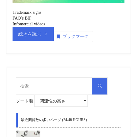
SXM)
Trademark signs
商
FAQ’s BIP
Infomercial videos
標
“シ
続きを読む
ブックマーク
_
ン
動
ト・
画
マ
検
vol.2
検
索
ー
索
対
(embedded)”
象:
ソート順
ル
テ
最近閲覧数の多いページ (24-48 HOURS)
ン