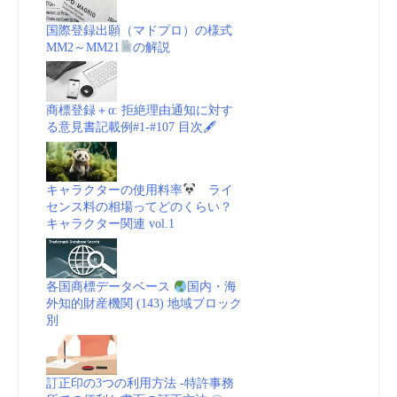
知
国際登録出願（マドプロ）の様式
MM2～MM21
の解説
的
財
商標登録＋α: 拒絶理由通知に対す
る意見書記載例#1-#107 目次🖋
産
局
キャラクターの使用料率
ライ
センス料の相場ってどのくらい？
(BIP
キャラクター関連 vol.1
SXM)
各国商標データベース
国内・海
商
外知的財産機関 (143) 地域ブロック
別
標
_
訂正印の3つの利用方法 -特許事務