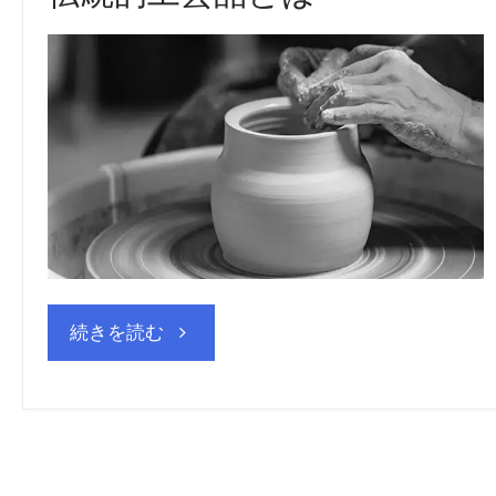
"伝
続きを読む
統
的