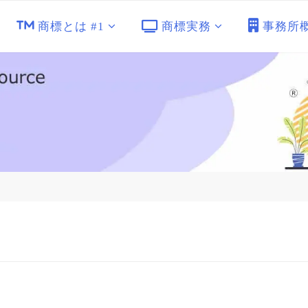
商標とは #1
商標実務
事務所