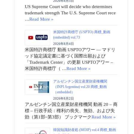
2026年8月5日
US Supreme Court will decide who determines
trademark strength The U.S. Supreme Court rece
…
Read More »
米国特許商標庁 (USPTO) 商標_動画
(embedded) vol.73
2026年8月4日
米国特許商標庁 動画 USPTOアワー ― マドリ
ッド協定議定書に基づく国際出願および
「Trademark Center」の更新 USPTOアワー –
米国特許商標庁（ …
Read More »
アルゼンチン国立産業財産権機関
（INPI Argentina) vol.20 商標_動画
（embedded）
2026年8月2日
アルゼンチン国立産業財産権機関 動画 20 – 商
標 – 行政手続：権利の喪失、無効、および失
効（第1部~第3部） ブックマーク
Read More »
韓国知識財産処 (MOIP) vol.4 商標_動画