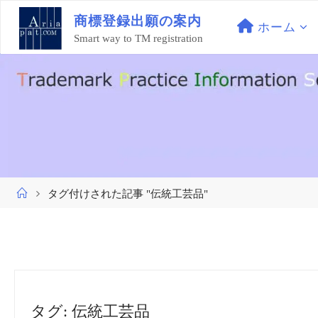
コ
商
標
登
録
出
願
の
案
内
ン
ホーム
Smart way to TM registration
テ
ン
ツ
へ
ス
キ
ッ
プ
ホ
タグ付けされた記事 "伝統工芸品"
ー
ム
タグ:
伝統工芸品