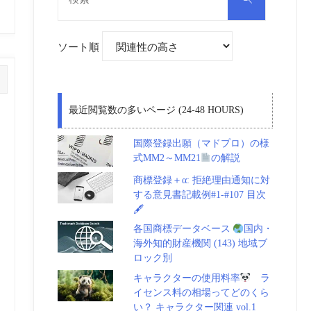
対
索
象:
ソート順
最近閲覧数の多いページ (24-48 HOURS)
国際登録出願（マドプロ）の様
式MM2～MM21
の解説
商標登録＋α: 拒絶理由通知に対
する意見書記載例#1-#107 目次
🖋
各国商標データベース
国内・
海外知的財産機関 (143) 地域ブ
ロック別
キャラクターの使用料率
ラ
イセンス料の相場ってどのくら
い？ キャラクター関連 vol.1