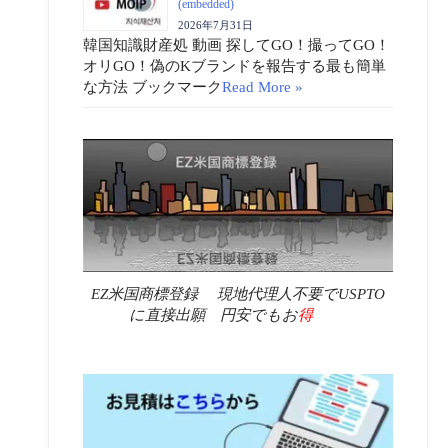
(embedded)
2026年7月31日
韓国知識財産処 動画 探してGO！撮ってGO！
オリGO！偽のKブランドを報告する最も簡単
な方法 ブックマーク
Read More »
EZ米国商標登録 現地代理人不要でUSPTO
に直接出願 円安でもお
得