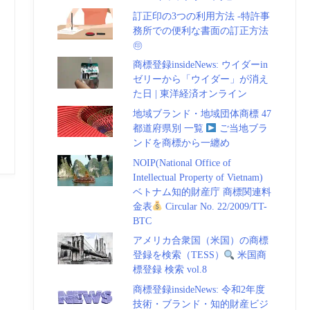
訂正印の3つの利用方法 -特許事
務所での便利な書面の訂正方法
㊞
商標登録insideNews: ウイダーin
ゼリーから「ウイダー」が消え
た日 | 東洋経済オンライン
地域ブランド・地域団体商標 47
都道府県別 一覧
ご当地ブラ
ンドを商標から一纏め
NOIP(National Office of
Intellectual Property of Vietnam)
ベトナム知的財産庁 商標関連料
金表
Circular No. 22/2009/TT-
BTC
アメリカ合衆国（米国）の商標
登録を検索（TESS）
米国商
標登録 検索 vol.8
商標登録insideNews: 令和2年度
技術・ブランド・知的財産ビジ