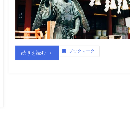
ブックマーク
“公
続きを読む
益
財
団
法
人