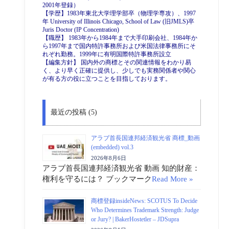
2001年登録）
【学歴】1983年東北大学理学部卒（物理学専攻）、1997
年 University of Illinois Chicago, School of Law (旧JMLS)卒
Juris Doctor (IP Concentration)
【職歴】 1983年から1984年まで大手印刷会社、1984年か
ら1997年まで国内特許事務所および米国法律事務所にそ
れぞれ勤務。1999年に有明国際特許事務所設立
【編集方針】 国内外の商標とその関連情報をわかり易
く、より早く正確に提供し、少しでも実務関係者や関心
が有る方の役に立つことを目指しております。
最近の投稿 (5)
アラブ首長国連邦経済観光省 商標_動画
(embedded) vol.3
2026年8月6日
アラブ首長国連邦経済観光省 動画 知的財産：
権利を守るには？ ブックマーク
Read More »
商標登録insideNews: SCOTUS To Decide
Who Determines Trademark Strength: Judge
or Jury? | BakerHostetler – JDSupra