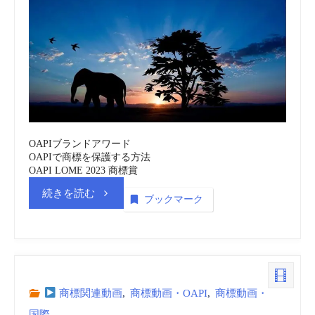
関
(OAPI)
商
標
_
OAPIブランドアワード
OAPIで商標を保護する方法
動
OAPI LOME 2023 商標賞
“ア
続きを読む
画
ブックマーク
フ
(embedded)
リ
vol.3”
カ
商標関連動画
,
商標動画・OAPI
,
商標動画・
国際