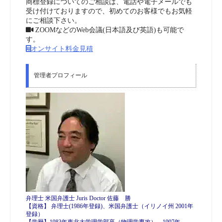
商標登録についてのご相談は、電話や電子メールでも
受け付けておりますので、初めてのお客様でもお気軽
にご相談下さい。
ZOOMなどのWeb会議(日本語及び英語)も可能で
す。
オンサイト料金見積
管理者プロフィール
弁理士 米国弁護士 Juris Doctor 佐藤 勝
【資格】 弁理士(1986年登録)、米国弁護士（イリノイ州 2001年
登録）