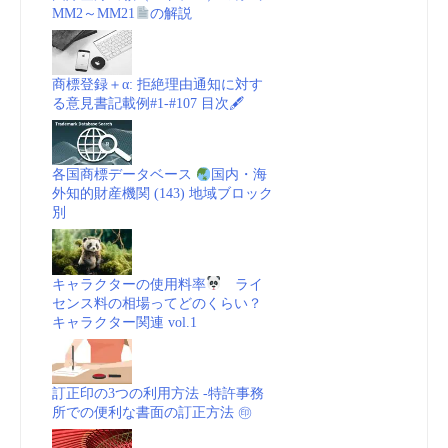
MM2～MM21
の解説
関
(OAPI)
商標登録＋α: 拒絶理由通知に対す
る意見書記載例#1-#107 目次🖋
商
標
各国商標データベース
国内・海
外知的財産機関 (143) 地域ブロック
_
別
動
キャラクターの使用料率
ライ
画
センス料の相場ってどのくらい？
キャラクター関連 vol.1
(embedded)
vol.1”
訂正印の3つの利用方法 -特許事務
所での便利な書面の訂正方法 ㊞