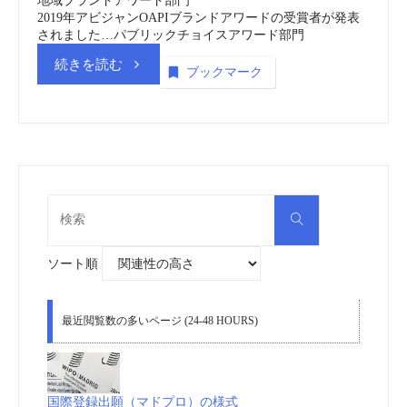
地域ブランドアワード部門
動
2019年アビジャンOAPIブランドアワードの受賞者が発表
されました…パブリックチョイスアワード部門
画
“ア
続きを読む
ブックマーク
(embedded)
フ
vol.2”
リ
カ
検
検
索
知
索
対
象:
ソート順
的
財
最近閲覧数の多いページ (24-48 HOURS)
産
機
国際登録出願（マドプロ）の様式