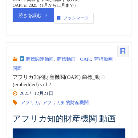
OAPI in 2025（1月から11月まで）
“ア
続きを読む
ブックマーク
フ
リ
カ
商標関連動画
,
商標動画・OAPI
,
商標動画・
国際
知
アフリカ知的財産機関(OAPI) 商標_動画
的
(embedded) vol.2
2023年12月21日
財
アフリカ
,
アフリカ知的財産機関
産
アフリカ知的財産機関 動画
機