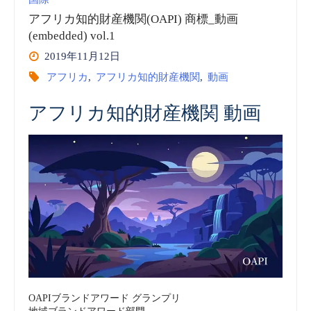
知
アフリカ知的財産機関(OAPI) 商標_動画
的
(embedded) vol.1
2019年11月12日
財
アフリカ
,
アフリカ知的財産機関
,
動画
産
アフリカ知的財産機関 動画
機
関
(OAPI)
商
標
_
OAPIブランドアワード グランプリ