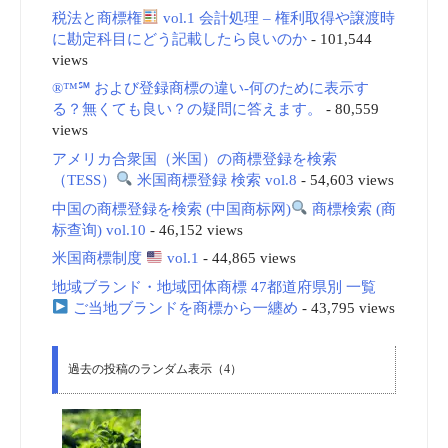
税法と商標権
vol.1 会計処理 – 権利取得や譲渡時
に勘定科目にどう記載したら良いのか
- 101,544
views
®™℠ および登録商標の違い-何のために表示す
る？無くても良い？の疑問に答えます。
- 80,559
views
アメリカ合衆国（米国）の商標登録を検索
（TESS）
米国商標登録 検索 vol.8
- 54,603 views
中国の商標登録を検索 (中国商标网)
商標検索 (商
标查询) vol.10
- 46,152 views
米国商標制度
vol.1
- 44,865 views
地域ブランド・地域団体商標 47都道府県別 一覧
ご当地ブランドを商標から一纏め
- 43,795 views
過去の投稿のランダム表示（4）