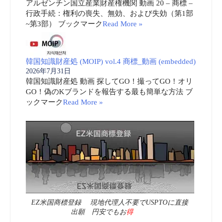
アルゼンチン国立産業財産権機関 動画 20 – 商標 –
行政手続：権利の喪失、無効、および失効（第1部
~第3部） ブックマーク
Read More »
韓国知識財産処 (MOIP) vol.4 商標_動画 (embedded)
2026年7月31日
韓国知識財産処 動画 探してGO！撮ってGO！オリ
GO！偽のKブランドを報告する最も簡単な方法 ブ
ックマーク
Read More »
EZ米国商標登録 現地代理人不要でUSPTOに直接
出願 円安でもお
得