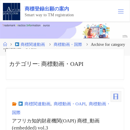
コ
商
標
登
録
出
願
の
案
内
ン
テ
Smart way to TM registration
ン
ツ
へ
ス
ホ
商標関連動画
商標動画・国際
Archive for category
キ
ー
"商標動画・OAPI"
ッ
ム
プ
カテゴリー:
商標動画・OAPI
商標関連動画
,
商標動画・OAPI
,
商標動画・
国際
アフリカ知的財産機関(OAPI) 商標_動画
(embedded) vol.3