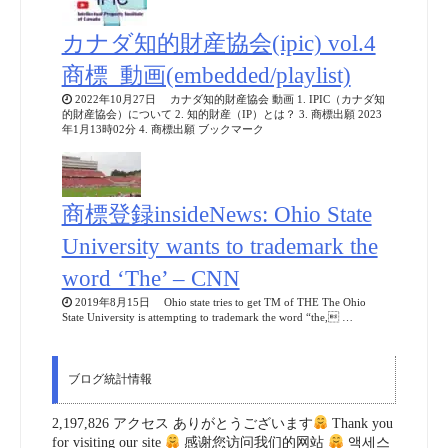
カナダ知的財産協会(ipic) vol.4
商標_動画(embedded/playlist)
2022年10月27日 カナダ知的財産協会 動画 1. IPIC（カナダ知
的財産協会）について 2. 知的財産（IP）とは？ 3. 商標出願 2023
年1月13時02分 4. 商標出願 ブックマーク
商標登録insideNews: Ohio State
University wants to trademark the
word ‘The’ – CNN
2019年8月15日 Ohio state tries to get TM of THE The Ohio
State University is attempting to trademark the word “the, …
ブログ統計情報
2,197,826 アクセス ありがとうございます
Thank you
for visiting our site
感谢您访问我们的网站
액세스