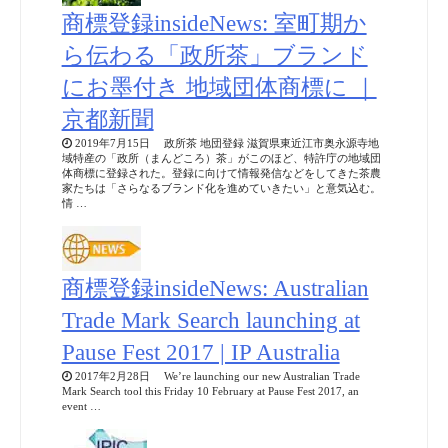
商標登録insideNews: 室町期か
ら伝わる「政所茶」ブランド
にお墨付き 地域団体商標に ｜
京都新聞
2019年7月15日 政所茶 地団登録 滋賀県東近江市奥永源寺地
域特産の「政所（まんどころ）茶」がこのほど、特許庁の地域団
体商標に登録された。登録に向けて情報発信などをしてきた茶農
家たちは「さらなるブランド化を進めていきたい」と意気込む。
情 …
商標登録insideNews: Australian
Trade Mark Search launching at
Pause Fest 2017 | IP Australia
2017年2月28日 We’re launching our new Australian Trade
Mark Search tool this Friday 10 February at Pause Fest 2017, an
event …