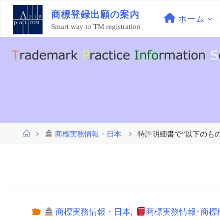
コ
商
標
登
録
出
願
の
案
内
ン
ホーム
Smart way to TM registration
テ
ン
ツ
へ
ス
キ
ッ
プ
ホ
商標実務情報・日本
特許明細書で”以下のも
ー
ム
商標実務情報・日本
,
商標実務情報･商標