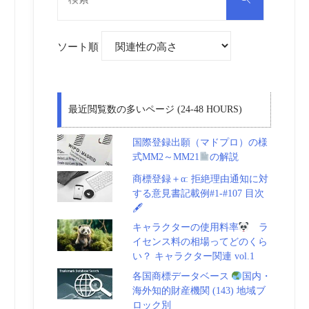
対
索
象:
ソート順
最近閲覧数の多いページ (24-48 HOURS)
国際登録出願（マドプロ）の様
式MM2～MM21
の解説
商標登録＋α: 拒絶理由通知に対
する意見書記載例#1-#107 目次
🖋
キャラクターの使用料率
ラ
イセンス料の相場ってどのくら
い？ キャラクター関連 vol.1
各国商標データベース
国内・
海外知的財産機関 (143) 地域ブ
ロック別