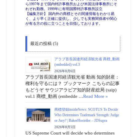
ら1997年まで国内特許事務所および米国法律事務所にそ
れぞれ勤務。1999年に有明国際特許事務所設立
【編集方針】 国内外の商標とその関連情報をわかり易
く、より早く正確に提供し、少しでも実務関係者や関心
が有る方の役に立つことを目指しております。
最近の投稿 (5)
アラブ首長国連邦経済観光省 商標_動画
(embedded) vol.3
2026年8月6日
アラブ首長国連邦経済観光省 動画 知的財産：
権利を守るには？ ブックマーク こちらの記事
もどうぞ サウジアラビア知的財産総局 (saip)
vol.1 商標_動画 (embedde …
Read More »
商標登録insideNews: SCOTUS To Decide
Who Determines Trademark Strength: Judge
or Jury? | BakerHostetler – JDSupra
2026年8月5日
US Supreme Court will decide who determines