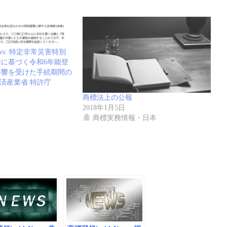
News: 特定非常災害特別
項に基づく令和6年能登
影響を受けた手続期間の
経済産業省 特許庁
商標法上の公報
報
2018年1月5日
商標実務情報・日本