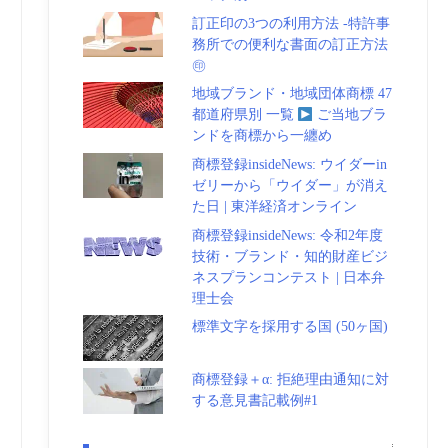
訂正印の3つの利用方法 -特許事
務所での便利な書面の訂正方法
㊞
地域ブランド・地域団体商標 47
都道府県別 一覧
ご当地ブラ
ンドを商標から一纏め
商標登録insideNews: ウイダーin
ゼリーから「ウイダー」が消え
た日 | 東洋経済オンライン
商標登録insideNews: 令和2年度
技術・ブランド・知的財産ビジ
ネスプランコンテスト | 日本弁
理士会
標準文字を採用する国 (50ヶ国)
商標登録＋α: 拒絶理由通知に対
する意見書記載例#1