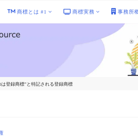
商標とは #1
商標実務
事務所
のは登録商標”と特記される登録商標
権