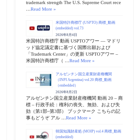
trademark strength The U.S. Supreme Court rece
…
Read More »
米国特許商標庁 (USPTO) 商標_動画
(embedded) vol.73
2026年8月4日
米国特許商標庁 動画 USPTOアワー ― マドリ
ッド協定議定書に基づく国際出願および
「Trademark Center」の更新 USPTOアワー –
米国特許商標庁（ …
Read More »
アルゼンチン国立産業財産権機関
（INPI Argentina) vol.20 商標_動画
（embedded）
2026年8月2日
アルゼンチン国立産業財産権機関 動画 20 – 商
標 – 行政手続：権利の喪失、無効、および失
効（第1部~第3部） ブックマーク こちらの記
事もどうぞ アル …
Read More »
韓国知識財産処 (MOIP) vol.4 商標_動画
(embedded)