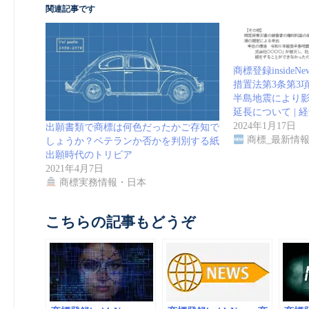
関連記事です
商標登録inside
措置法第3条第3
半島地震により
延長について | 
2024年1月17日
出願書類で商標は何色だったかご存知で
商標_最新情
しょうか？ベテランか否かを判別する紙
出願時代のトリビア
2021年4月7日
商標実務情報・日本
こちらの記事もどうぞ