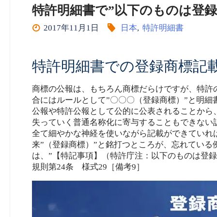
特許明細書で”以下のものは登録
2017年11月1日
日本
,
特許明細書
特許明細書での登録商標記
商標の公報は、もちろん商標だらけですが、特許
合にはルールとして”〇〇〇（登録商標）”と明
公報や特許公報として公的に公表されることから
失っていく普通名称化に寄与することもできない
全て細やかな神経を使いながら記載ができていれ
来”（登録商標）”と銘打つところが、忘れている
は、”【特記事項】（特許庁注：以下のものは登
規則第24条 様式29［備考9］