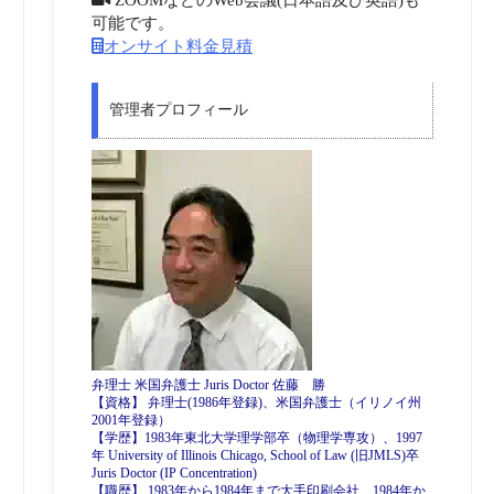
可能です。
オンサイト料金見積
管理者プロフィール
弁理士 米国弁護士 Juris Doctor 佐藤 勝
【資格】 弁理士(1986年登録)、米国弁護士（イリノイ州
2001年登録）
【学歴】1983年東北大学理学部卒（物理学専攻）、1997
年 University of Illinois Chicago, School of Law (旧JMLS)卒
Juris Doctor (IP Concentration)
【職歴】 1983年から1984年まで大手印刷会社、1984年か