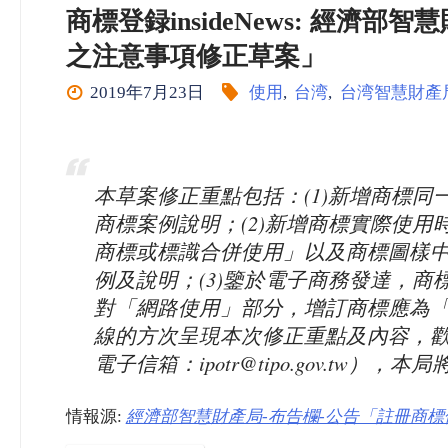
商標登録insideNews: 經濟
之注意事項修正草案」
2019年7月23日
使用
,
台湾
,
台湾智慧財產
本草案修正重點包括：(1)新增商標
商標案例說明；(2)新增商標實際使
商標或標識合併使用」以及商標圖樣
例及說明；(3)鑒於電子商務發達，
對「網路使用」部分，增訂商標應為
線的方次呈現本次修正重點及內容，歡
電子信箱：ipotr@tipo.gov.tw
情報源:
經濟部智慧財產局-布告欄-公告「註冊商