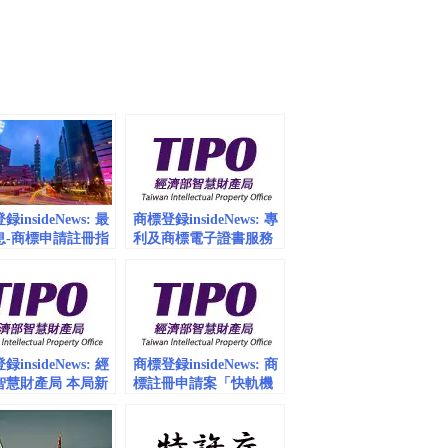
insideNews: 最
商標登録insideNews: 專
息-商標申請註冊指
利及商標電子證書服務
用之商品暨服務名
將自112年開跑 | 台湾 經
檢索參考資料之異
濟部智慧財產局
 | 台湾・經濟部
(TIPO)
財產局
insideNews: 經
商標登録insideNews: 商
智慧財產局 本局新
標註冊申請案「快軌機
商標檢索系統」服
制」預定109年5月1日起
即日起對外開放，
開始試行實施，歡迎申
易及進階檢索方式
請人多加運用！-最新消