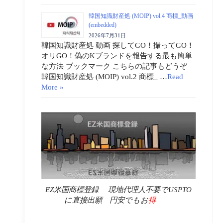
韓国知識財産処 (MOIP) vol.4 商標_動画
(embedded)
2026年7月31日
韓国知識財産処 動画 探してGO！撮ってGO！
オリGO！偽のKブランドを報告する最も簡単
な方法 ブックマーク こちらの記事もどうぞ
韓国知識財産処 (MOIP) vol.2 商標_ …
Read
More »
EZ米国商標登録 現地代理人不要でUSPTO
に直接出願 円安でもお
得