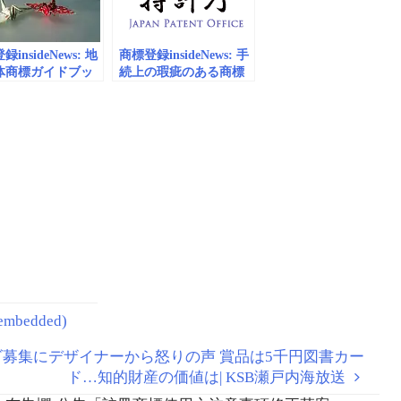
息 | 經濟部智慧財產局
insideNews: 地
商標登録insideNews: 手
体商標ガイドブッ
続上の瑕疵のある商標
9 | 特許庁
登録出願に対する手続
補正指令書に応答がな
い場合に行う却下処分
前の確認通知の廃止の
お知らせ | 特許庁
bedded)
館のロゴ募集にデザイナーから怒りの声 賞品は5千円図書カー
ド…知的財産の価値は| KSB瀬戸内海放送