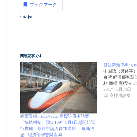
ブックマーク
いいね:
関連記事です
雙語辭彙(Bilingual 
中国語（繁体字
台湾 經濟部智慧
粋 商標 商標法 Tr
2017年3月24日
商標用語集
商標登録insideNews: 商標註冊申請案
「快軌機制」預定109年5月1日起開始試
行實施，歡迎申請人多加運用！-最新消
息 | 經濟部智慧財產局