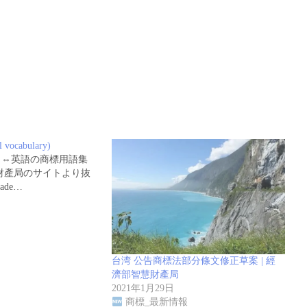
vocabulary)
）⇔英語の商標用語集
財產局のサイトより抜
ade…
台湾 公告商標法部分條文修正草案 | 經
濟部智慧財產局
2021年1月29日
商標_最新情報