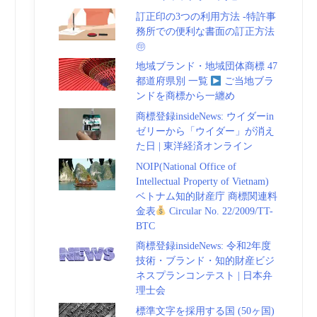
訂正印の3つの利用方法 -特許事
務所での便利な書面の訂正方法
㊞
地域ブランド・地域団体商標 47
都道府県別 一覧
ご当地ブラ
ンドを商標から一纏め
商標登録insideNews: ウイダーin
ゼリーから「ウイダー」が消え
た日 | 東洋経済オンライン
NOIP(National Office of
Intellectual Property of Vietnam)
ベトナム知的財産庁 商標関連料
金表
Circular No. 22/2009/TT-
BTC
商標登録insideNews: 令和2年度
技術・ブランド・知的財産ビジ
ネスプランコンテスト | 日本弁
理士会
標準文字を採用する国 (50ヶ国)