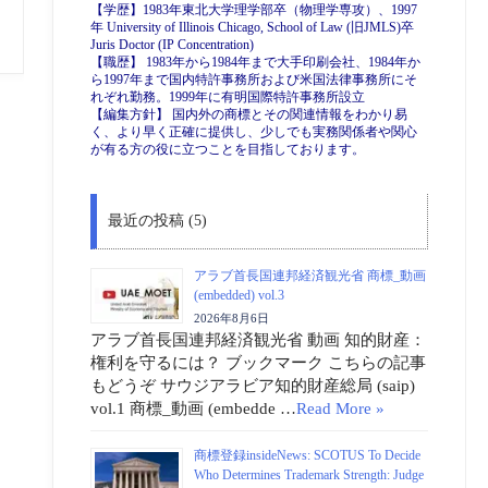
【学歴】1983年東北大学理学部卒（物理学専攻）、1997
年 University of Illinois Chicago, School of Law (旧JMLS)卒
Juris Doctor (IP Concentration)
【職歴】 1983年から1984年まで大手印刷会社、1984年か
ら1997年まで国内特許事務所および米国法律事務所にそ
れぞれ勤務。1999年に有明国際特許事務所設立
【編集方針】 国内外の商標とその関連情報をわかり易
く、より早く正確に提供し、少しでも実務関係者や関心
が有る方の役に立つことを目指しております。
最近の投稿 (5)
アラブ首長国連邦経済観光省 商標_動画
(embedded) vol.3
2026年8月6日
アラブ首長国連邦経済観光省 動画 知的財産：
権利を守るには？ ブックマーク こちらの記事
もどうぞ サウジアラビア知的財産総局 (saip)
vol.1 商標_動画 (embedde …
Read More »
商標登録insideNews: SCOTUS To Decide
Who Determines Trademark Strength: Judge