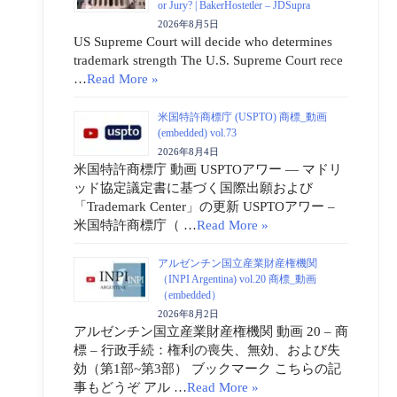
or Jury? | BakerHostetler – JDSupra
2026年8月5日
US Supreme Court will decide who determines
trademark strength The U.S. Supreme Court rece
…
Read More »
米国特許商標庁 (USPTO) 商標_動画
(embedded) vol.73
2026年8月4日
米国特許商標庁 動画 USPTOアワー ― マドリ
ッド協定議定書に基づく国際出願および
「Trademark Center」の更新 USPTOアワー –
米国特許商標庁（ …
Read More »
アルゼンチン国立産業財産権機関
（INPI Argentina) vol.20 商標_動画
（embedded）
2026年8月2日
アルゼンチン国立産業財産権機関 動画 20 – 商
標 – 行政手続：権利の喪失、無効、および失
効（第1部~第3部） ブックマーク こちらの記
事もどうぞ アル …
Read More »