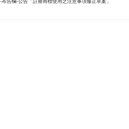
慧財產局-布告欄-公告「註冊商標使用之注意事項修正草案」