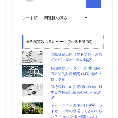
対
索
象:
ソート順
最近閲覧数の多いページ (24-48 HOURS)
国際登録出願（マドプロ）の様
式MM2～MM21
の解説
各国商標データベース
国内・
海外知的財産機関 (143) 地域ブ
ロック別
商標登録＋α: 拒絶理由通知に対
する意見書記載例#1-#107 目次
🖋
キャラクターの使用料率
ラ
イセンス料の相場ってどのくら
い？ キャラクター関連 vol.1