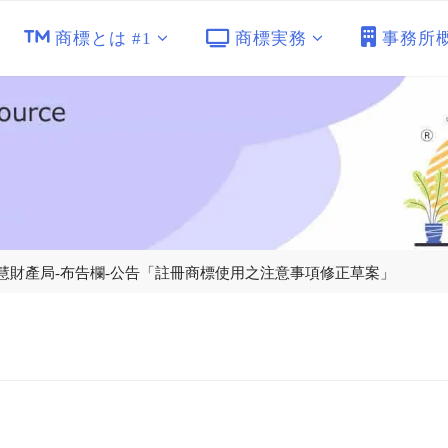
商標とは #1
商標実務
事務所
經濟部智慧財產局-布告欄-公告「註冊商標使用之注意事項修正草案」