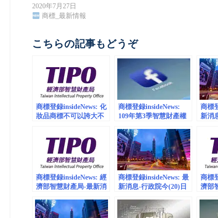
2020年7月27日
商標_最新情報
こちらの記事もどうぞ
商標登録insideNews: 化
商標登録insideNews:
商標登録
妝品商標不可以誇大不
109年第3季智慧財產權
新消
實喔 | 台湾 經濟部智慧
商標件數則快速成長 |
定使
財產局
經濟部智慧財產局
稱及
動公告
智慧
商標登録insideNews: 經
商標登録insideNews: 最
商標登録
濟部智慧財產局-最新消
新消息-行政院今(20)日
濟部
息-「智慧財產權e網通
通過「著作權法」及
版「
入口網站」進行全新改
「商標法」部分條文修
務自
版並自即日對外開放試
正草案 | 經濟部智慧財
具簡