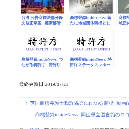
運行
產局 台湾
台湾 公告商標法部分條
商標登録insidenews: 新
商標登録
文修正草案 | 經濟部智
たに地域団体商標とし
域団
慧財產局
て登録査定
ク201
商標登録insideNews: つ
商標登録insideNews: 特
ながる特許庁 | 特許庁
許庁ステータスレポー
ト2024をとりまとめま
した | 特許庁
最終更新日:2019/07/23
英国商標弁護士勅許協会(CITMA) 商標_動画(em
商標登録insideNews: 岡山県立図書