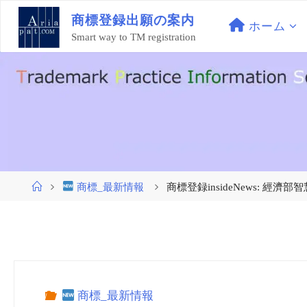
コ
商
標
登
録
出
願
の
案
内
ン
ホーム
Smart way to TM registration
テ
ン
ツ
へ
ス
キ
ッ
プ
ホ
商標_最新情報
商標登録insideNews: 
ー
ム
商標_最新情報