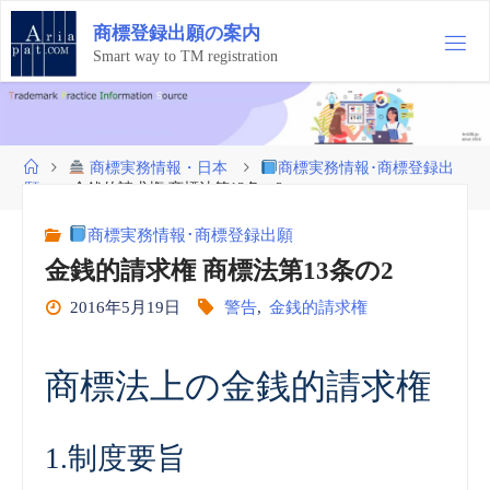
コ
商
標
登
録
出
願
の
案
内
ン
テ
Smart way to TM registration
ン
ツ
へ
ス
ホ
商標実務情報・日本
商標実務情報･商標登録出
キ
ー
願
金銭的請求権 商標法第13条の2
ッ
ム
プ
商標実務情報･商標登録出願
金銭的請求権 商標法第13条の2
2016年5月19日
警告
,
金銭的請求権
商標法上の金銭的請求権
1.制度要旨