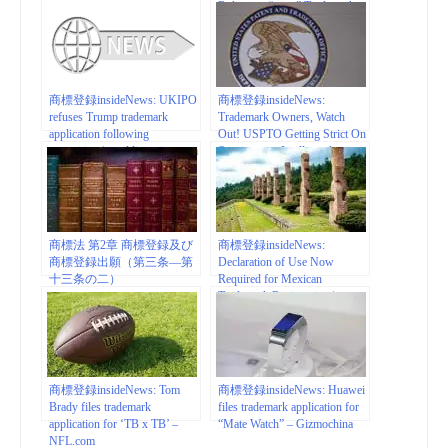
Ruling on “.com” Trademarks
in New Decision | American
University Intellectual Property
Brief
商標登録insideNews: UKIPO
商標登録insideNews:
refuses Trump trademark
Trademark Owners, Watch
application following
Out! USPTO Getting Strict On
opposition | worldipreview.com
Specimens – Intellectual
Property – United States
商標法 第2章 商標登録及び
商標登録insideNews:
商標登録出願（第三条―第
Declaration of Use Now
十三条の二）
Required for Mexican
Trademark Registration |
natlawreview.com
商標登録insideNews: Tom
商標登録insideNews: Huawei
Brady files trademark
files trademark application for
application for ‘TB x TB’ –
“Mate Watch” – Gizmochina
NFL.com