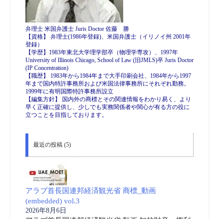
弁理士 米国弁護士 Juris Doctor 佐藤 勝
【資格】 弁理士(1986年登録)、米国弁護士（イリノイ州 2001年
登録）
【学歴】1983年東北大学理学部卒（物理学専攻）、1997年
University of Illinois Chicago, School of Law (旧JMLS)卒 Juris Doctor
(IP Concentration)
【職歴】 1983年から1984年まで大手印刷会社、1984年から1997
年まで国内特許事務所および米国法律事務所にそれぞれ勤務。
1999年に有明国際特許事務所設立
【編集方針】 国内外の商標とその関連情報をわかり易く、より
早く正確に提供し、少しでも実務関係者や関心が有る方の役に
立つことを目指しております。
最近の投稿 (5)
アラブ首長国連邦経済観光省 商標_動画
(embedded) vol.3
2026年8月6日