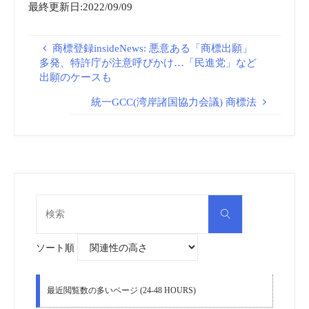
最終更新日:2022/09/09
商標登録insideNews: 悪意ある「商標出願」
多発、特許庁が注意呼びかけ…「民進党」など
出願のケースも
統一GCC(湾岸諸国協力会議) 商標法
検
検
索
索
対
象:
ソート順
最近閲覧数の多いページ (24-48 HOURS)