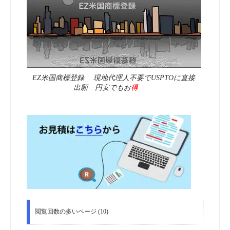
EZ米国商標登録 現地代理人不要でUSPTOに直接
出願 円安でもお
得
閲覧回数の多いページ (10)