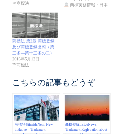
™商標法
商標実務情報・日本
商標法 第2章 商標登録
及び商標登録出願（第
三条―第十三条の二）
2016年5月12日
™商標法
こちらの記事もどうぞ
商標登録insideNew: New
商標登録insideNews:
initiative – Trademark
Trademark Registration about