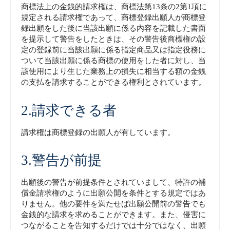
商標法上の金銭的請求権は、商標法第13条の2第1項に
規定される請求権であって、商標登録出願人が商標登
録出願をした後に当該出願に係る内容を記載した書面
を提示して警告をしたときは、その警告後商標権の設
定の登録前に当該出願に係る指定商品又は指定役務に
ついて当該出願に係る商標の使用をした者に対し、当
該使用により生じた業務上の損失に相当する額の金銭
の支払を請求することができる権利とされています。
2.請求できる者
請求権は商標登録の出願人が有しています。
3.警告が前提
出願後の警告が前提条件とされていまして、特許の補
償金請求権のように出願公開を条件とする規定ではあ
りません。他の要件を満たせば出願公開前の警告でも
金銭的な請求を求めることができます。また、侵害に
つながることを告知するだけでは十分ではなく、出願