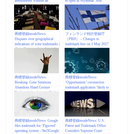
amendments without an
to open in Myanmar: Soft
examiner’s report | Canadian
opening – Inventa International
Intellectual Property Office
商標登録insideNews:
フィンランド特許登録庁
Disputes over geographical
（PRH） – Changes to
indications of wine trademarks |
trademark fees on 1 May 2017
China Business Law Journal
商標登録insideNews:
商標登録insideNews:
Breaking: Gene Simmons
‘Opportunistic’ coronavirus
Abandons Hand Gesture
trademark application ‘likely to
Trademark Application | Forbes
fail’ | worldipreview.com
商標登録insideNews: Google
商標登録insideNews: U.S.
files trademark for ‘Pigweed’
Patent and Trademark Office
operating system – 9to5Google
Considers Supreme Court