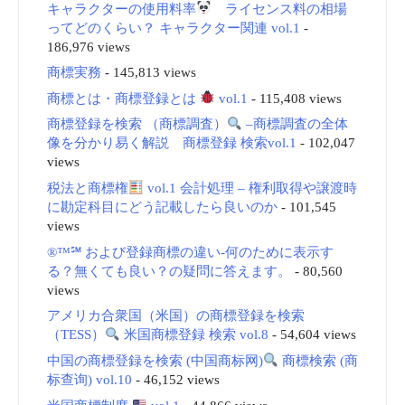
キャラクターの使用料率
ライセンス料の相場
ってどのくらい？ キャラクター関連 vol.1
-
186,976 views
商標実務
- 145,813 views
商標とは・商標登録とは
vol.1
- 115,408 views
商標登録を検索 （商標調査）
–商標調査の全体
像を分かり易く解説 商標登録 検索vol.1
- 102,047
views
税法と商標権
vol.1 会計処理 – 権利取得や譲渡時
に勘定科目にどう記載したら良いのか
- 101,545
views
®™℠ および登録商標の違い-何のために表示す
る？無くても良い？の疑問に答えます。
- 80,560
views
アメリカ合衆国（米国）の商標登録を検索
（TESS）
米国商標登録 検索 vol.8
- 54,604 views
中国の商標登録を検索 (中国商标网)
商標検索 (商
标查询) vol.10
- 46,152 views