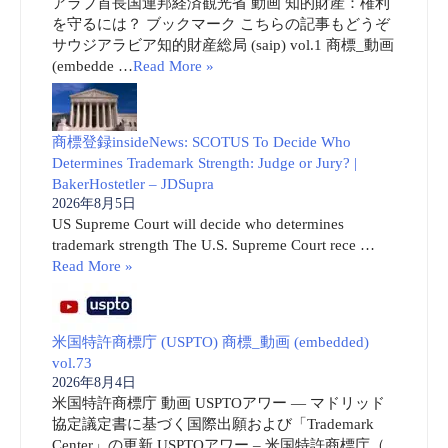
アラブ首長国連邦経済観光省 動画 知的財産：権利
を守るには？ ブックマーク こちらの記事もどうぞ
サウジアラビア知的財産総局 (saip) vol.1 商標_動画
(embedde …
Read More »
商標登録insideNews: SCOTUS To Decide Who
Determines Trademark Strength: Judge or Jury? |
BakerHostetler – JDSupra
2026年8月5日
US Supreme Court will decide who determines
trademark strength The U.S. Supreme Court rece …
Read More »
米国特許商標庁 (USPTO) 商標_動画 (embedded)
vol.73
2026年8月4日
米国特許商標庁 動画 USPTOアワー ― マドリッド
協定議定書に基づく国際出願および「Trademark
Center」の更新 USPTOアワー – 米国特許商標庁（