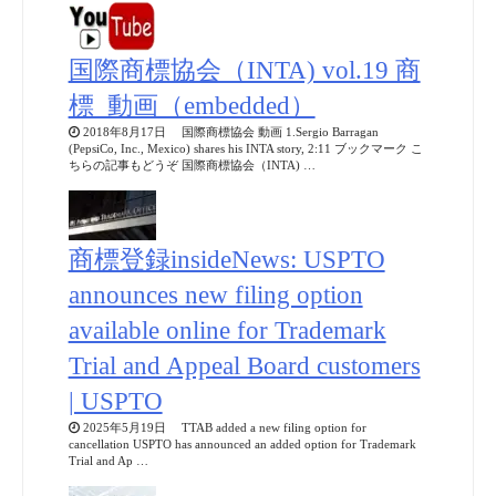
国際商標協会（INTA) vol.19 商
標_動画（embedded）
2018年8月17日 国際商標協会 動画 1.Sergio Barragan
(PepsiCo, Inc., Mexico) shares his INTA story, 2:11 ブックマーク こ
ちらの記事もどうぞ 国際商標協会（INTA) …
商標登録insideNews: USPTO
announces new filing option
available online for Trademark
Trial and Appeal Board customers
| USPTO
2025年5月19日 TTAB added a new filing option for
cancellation USPTO has announced an added option for Trademark
Trial and Ap …