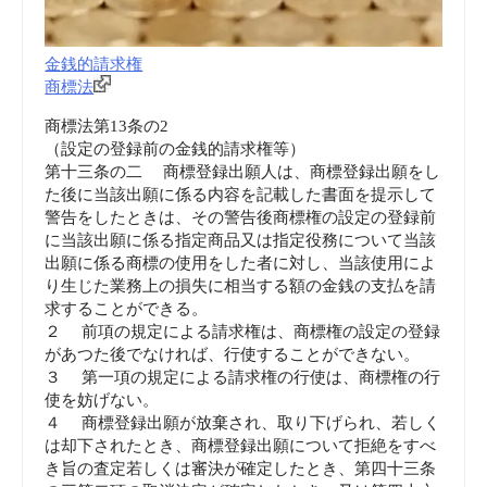
金銭的請求権
商標法
商標法第13条の2
（設定の登録前の金銭的請求権等）
第十三条の二 商標登録出願人は、商標登録出願をし
た後に当該出願に係る内容を記載した書面を提示して
警告をしたときは、その警告後商標権の設定の登録前
に当該出願に係る指定商品又は指定役務について当該
出願に係る商標の使用をした者に対し、当該使用によ
り生じた業務上の損失に相当する額の金銭の支払を請
求することができる。
２ 前項の規定による請求権は、商標権の設定の登録
があつた後でなければ、行使することができない。
３ 第一項の規定による請求権の行使は、商標権の行
使を妨げない。
４ 商標登録出願が放棄され、取り下げられ、若しく
は却下されたとき、商標登録出願について拒絶をすべ
き旨の査定若しくは審決が確定したとき、第四十三条