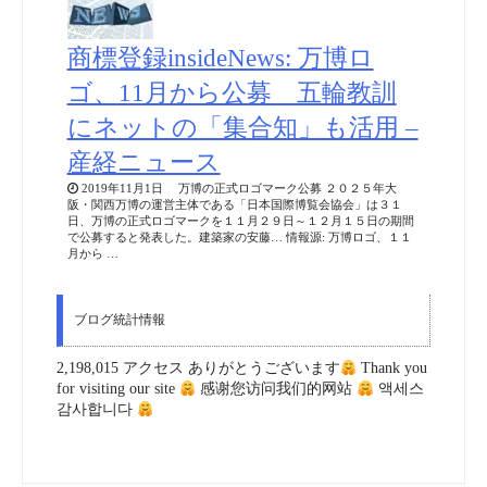
商標登録insideNews: 万博ロ
ゴ、11月から公募 五輪教訓
にネットの「集合知」も活用 –
産経ニュース
2019年11月1日 万博の正式ロゴマーク公募 ２０２５年大
阪・関西万博の運営主体である「日本国際博覧会協会」は３１
日、万博の正式ロゴマークを１１月２９日～１２月１５日の期間
で公募すると発表した。建築家の安藤… 情報源: 万博ロゴ、１１
月から …
ブログ統計情報
2,198,015 アクセス ありがとうございます
Thank you
for visiting our site
感谢您访问我们的网站
액세스
감사합니다