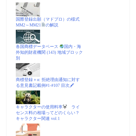
国際登録出願（マドプロ）の様式
MM2～MM21
の解説
各国商標データベース
国内・海
外知的財産機関 (143) 地域ブロック
別
商標登録＋α: 拒絶理由通知に対す
る意見書記載例#1-#107 目次🖋
キャラクターの使用料率
ライ
センス料の相場ってどのくらい？
キャラクター関連 vol.1