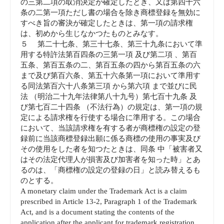
の三第二項の取消決定が確定したとき、又は第四十六
条の二第一項ただし書の場合を除き商標登録を無効に
すべき旨の審決が確定したときは、第一項の請求権
は、初めから生じなかつたものとみなす。
５ 第二十七条、第三十七条、第三十九条において準
用する特許法第百四条の三第一項 及び第二項 、第百
五条、第百五条の二、第百五条の四から第百五条の六
まで及び第百六条、第五十六条第一項において準用す
る同法第百六十八条第三項 から第六項 まで並びに民
法 （明治二十九年法律第八十九号）第七百十九条 及
び第七百二十四条 （不法行為）の規定は、第一項の規
定による請求権を行使する場合に準用する。この場合
において、当該請求権を有する者が商標権の設定の登
録前に当該商標登録出願に係る商標の使用の事実及び
その使用をした者を知つたときは、同条 中「被害者又
はその法定代理人が損害及び加害者を知った時」とあ
るのは、「商標権の設定の登録の日」と読み替えるも
のとする。
A monetary claim under the Trademark Act is a claim
prescribed in Article 13-2, Paragraph 1 of the Trademark
Act, and is a document stating the contents of the
application after the applicant for trademark registration