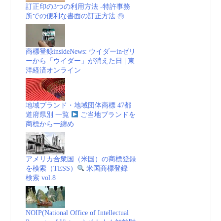
訂正印の3つの利用方法 -特許事務
所での便利な書面の訂正方法 ㊞
商標登録insideNews: ウイダーinゼリ
ーから「ウイダー」が消えた日 | 東
洋経済オンライン
地域ブランド・地域団体商標 47都
道府県別 一覧
ご当地ブランドを
商標から一纏め
アメリカ合衆国（米国）の商標登録
を検索（TESS）
米国商標登録
検索 vol.8
NOIP(National Office of Intellectual