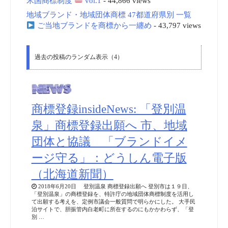
米国商標制度
vol.1
- 44,866 views
地域ブランド・地域団体商標 47都道府県別 一覧
ご当地ブランドを商標から一纏め
- 43,797 views
過去の投稿のランダム表示（4）
商標登録insideNews: 「登別温
泉」商標登録出願へ 市、地域
団体と協議 「ブランドイメ
ージ守る」：どうしん電子版
（北海道新聞）
2018年6月20日 登別温泉 商標登録出願へ 登別市は１９日、
「登別温泉」の商標登録を、特許庁の地域団体商標制度を活用し
て出願する考えを、定例市議会一般質問で明らかにした。 大手民
泊サイトで、胆振管内白老町に所在するのにもかかわらず、「登
別 …