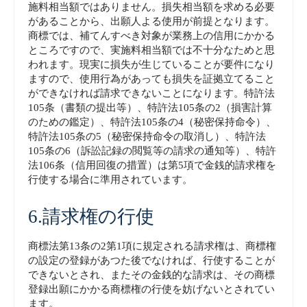
施料相当額ではありません。損失相当額を求める必要
があることから、出願人よる使用が前提となります。
商標では、補てんすべき対象が業務上の信用にかかる
ところですので、実施料相当額では不十分なためと思
われます。現実に損失が生じていることが要件になり
ますので、使用行為があっても損失を証拠立てること
ができなければ請求できないことになります。特許法
105条（書類の提出等）、特許法105条の2（損害計算
のための鑑定）、特許法105条の4（秘密保持命令）、
特許法105条の5（秘密保持命令の取消し）、特許法
105条の6（訴訟記録の閲覧等の請求の通知等）、特許
法106条（信用回復の措置）は第5項で金銭的請求権を
行使する場合に準用されています。
6.請求権の行使
商標法第13条の2第1項に規定される請求権は、商標権
の設定の登録があつた後でなければ、行使することが
できないとされ、またその金銭的な請求は、その商標
登録出願にかかる商標権の行使を妨げないとされてい
ます。