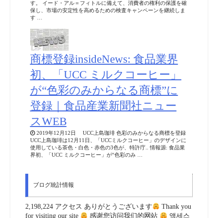
す。 イード・アル＝フィトルに備えて、消費者の権利の保護を確
保し、市場の安定性を高めるための検査キャンペーンを継続しま
す …
商標登録insideNews: 食品業界
初、「UCC ミルクコーヒー」
が“色彩のみからなる商標”に
登録｜食品産業新聞社ニュー
スWEB
2019年12月12日 UCC上島珈琲 色彩のみからなる商標を登録
UCC上島珈琲は12月11日、「UCCミルクコーヒー」のデザインに
使用している茶色・白色・赤色の3色が、特許庁.. 情報源: 食品業
界初、「UCC ミルクコーヒー」が“色彩のみ …
ブログ統計情報
2,198,224 アクセス ありがとうございます
Thank you
for visiting our site
感谢您访问我们的网站
액세스