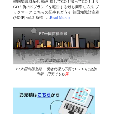
韓国知識財産処 動画 探してGO！撮ってGO！オリ
GO！偽のKブランドを報告する最も簡単な方法 ブ
ックマーク こちらの記事もどうぞ 韓国知識財産処
(MOIP) vol.2 商標_ …
Read More »
EZ米国商標登録 現地代理人不要でUSPTOに直接
出願 円安でもお
得