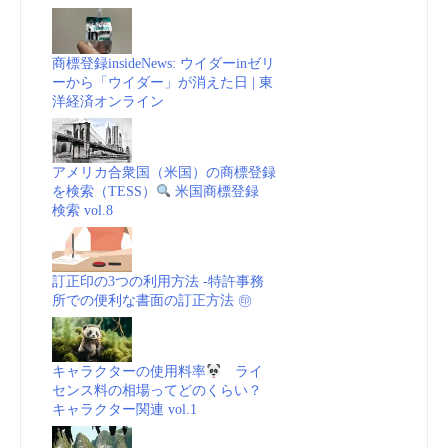
商標登録insideNews: ウイダーinゼリ
ーから「ウイダー」が消えた日 | 東
洋経済オンライン
アメリカ合衆国（米国）の商標登録
を検索（TESS）
米国商標登録
検索 vol.8
訂正印の3つの利用方法 -特許事務
所での便利な書面の訂正方法 ㊞
キャラクターの使用料率
ライ
センス料の相場ってどのくらい？
キャラクター関連 vol.1