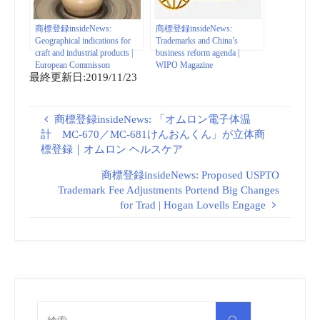
商標登録insideNews:
商標登録insideNews:
Geographical indications for
Trademarks and China’s
craft and industrial products |
business reform agenda |
European Commisson
WIPO Magazine
最終更新日:2019/11/23
商標登録insideNews: 「オムロン電子体温
計 MC-670／MC-681けんおんくん」が立体商
標登録｜オムロン ヘルスケア
商標登録insideNews: Proposed USPTO
Trademark Fee Adjustments Portend Big Changes
for Trad | Hogan Lovells Engage
検