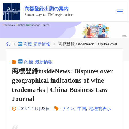
コ
商
標
登
録
出
願
の
案
内
ン
テ
Smart way to TM registration
ン
ツ
へ
ス
ホ
商標_最新情報
商標登録insideNews: Disputes over
キ
ー
geographical indications of wine trademarks | China Business Law
ッ
ム
Journal
プ
商標_最新情報
商標登録insideNews: Disputes over
geographical indications of wine
trademarks | China Business Law
Journal
2019年11月23日
ワイン
,
中国
,
地理的表示