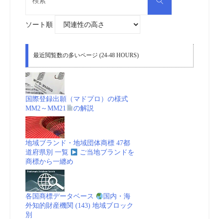
検
索
索
対
象:
ソート順
最近閲覧数の多いページ (24-48 HOURS)
国際登録出願（マドプロ）の様式
MM2～MM21
の解説
地域ブランド・地域団体商標 47都
道府県別 一覧
ご当地ブランドを
商標から一纏め
各国商標データベース
国内・海
外知的財産機関 (143) 地域ブロック
別