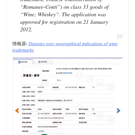
“Romanee-Conti”) on class 33 goods of
“Wine; Whiskey”. The application was
approved for registration on 21 January
2012.
情報源:
Disputes over geographical indications of wine
trademarks