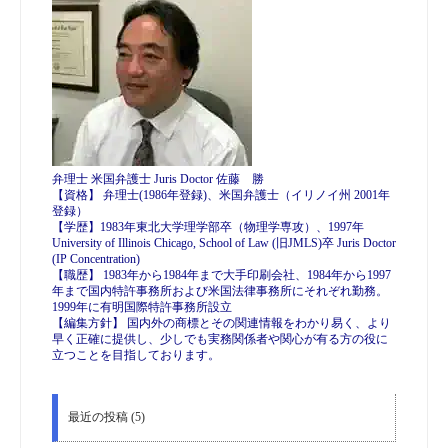
弁理士 米国弁護士 Juris Doctor 佐藤 勝
【資格】 弁理士(1986年登録)、米国弁護士（イリノイ州 2001年
登録）
【学歴】1983年東北大学理学部卒（物理学専攻）、1997年
University of Illinois Chicago, School of Law (旧JMLS)卒 Juris Doctor
(IP Concentration)
【職歴】 1983年から1984年まで大手印刷会社、1984年から1997
年まで国内特許事務所および米国法律事務所にそれぞれ勤務。
1999年に有明国際特許事務所設立
【編集方針】 国内外の商標とその関連情報をわかり易く、より
早く正確に提供し、少しでも実務関係者や関心が有る方の役に
立つことを目指しております。
最近の投稿 (5)