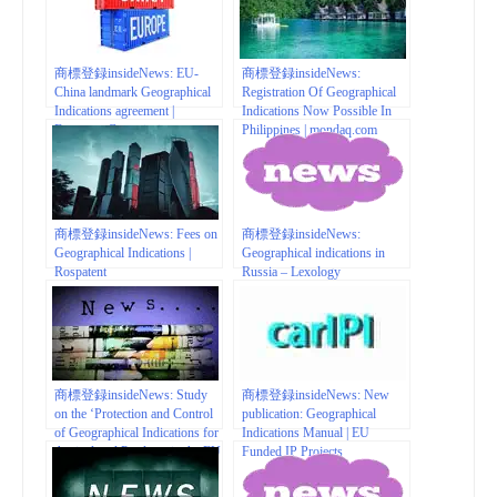
商標登録insideNews: EU-
商標登録insideNews:
China landmark Geographical
Registration Of Geographical
Indications agreement |
Indications Now Possible In
European Commission
Philippines | mondaq.com
商標登録insideNews: Fees on
商標登録insideNews:
Geographical Indications |
Geographical indications in
Rospatent
Russia – Lexology
商標登録insideNews: Study
商標登録insideNews: New
on the ‘Protection and Control
publication: Geographical
of Geographical Indications for
Indications Manual | EU
Agricultural Products in the EU
Funded IP Projects
Member States | EUIPO