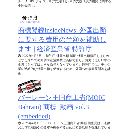
ル、 AfrIPI: ナイジェリアにおける GI の支援環境の構築に関する
全国会議 …
商標登録insideNews: 外国出願
に要する費用の半額を補助し
ます | 経済産業省 特許庁
2022年4月3日 特許庁 外国出願 補助 外国出願費用をはじめ
とする海外での知的財産活動費は高額であり、資力に乏しい中小
企業にとっては大きな負担となっています。特許庁では、中小企
業の戦略的な外国出願を促進するため、外国への事業展開等を計
画 …
バーレーン王国商工省(MOIC
Bahrain) 商標_動画 vol.3
(embedded)
2025年4月15日 バーレーン王国商工省 動画 検査局は、法律
および規制法令の遵守を確保するために監督活動を強化していま