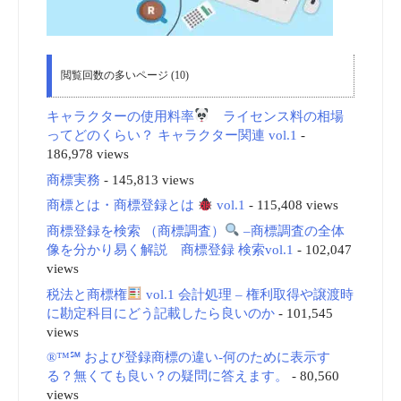
閲覧回数の多いページ (10)
キャラクターの使用料率
ライセンス料の相場
ってどのくらい？ キャラクター関連 vol.1
-
186,978 views
商標実務
- 145,813 views
商標とは・商標登録とは
vol.1
- 115,408 views
商標登録を検索 （商標調査）
–商標調査の全体
像を分かり易く解説 商標登録 検索vol.1
- 102,047
views
税法と商標権
vol.1 会計処理 – 権利取得や譲渡時
に勘定科目にどう記載したら良いのか
- 101,545
views
®™℠ および登録商標の違い-何のために表示す
る？無くても良い？の疑問に答えます。
- 80,560
views