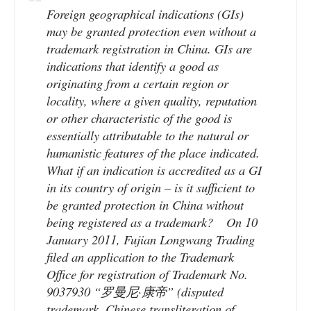
Foreign geographical indications (GIs)
may be granted protection even without a
trademark registration in China. GIs are
indications that identify a good as
originating from a certain region or
locality, where a given quality, reputation
or other characteristic of the good is
essentially attributable to the natural or
humanistic features of the place indicated.
What if an indication is accredited as a GI
in its country of origin – is it sufficient to
be granted protection in China without
being registered as a trademark? On 10
January 2011, Fujian Longwang Trading
filed an application to the Trademark
Office for registration of Trademark No.
9037930 “罗曼尼·康帝” (disputed
trademark, Chinese transliteration of