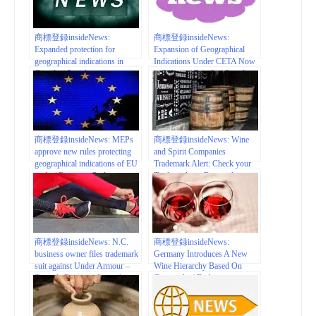
商標登録insideNews:
商標登録insideNews:
Expanded protection for
Expansion of Geographical
geographical indications in
Indications Under CETA Now
Canada – Lexology
in Effect in Canada – Lexology
商標登録insideNews: MEPs
商標登録insideNews: Wine
approve new rules protecting
and Spirit Companies
geographical indications of EU
Trademark Alert: Check your
crafts | European Parliament
Trademarks to Ensure they are
not “Deceptive” | Hodgson
Russ LLP – JDSupra
商標登録insideNews: N.C.
商標登録insideNews:
business owner files trademark
Germany Introduces A New
suit against Under Armour –
Wine Hierarchy Based On
Triangle Business Journal
Geography | Forbes