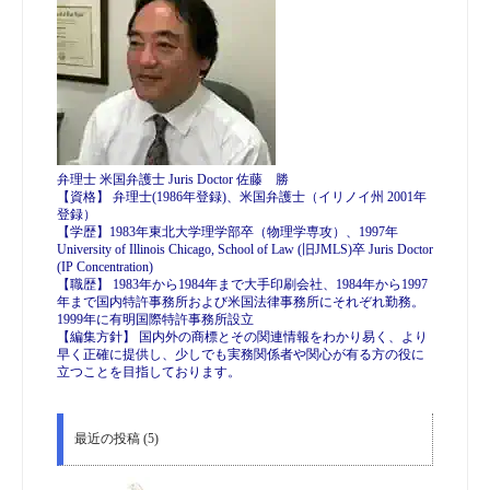
弁理士 米国弁護士 Juris Doctor 佐藤 勝
【資格】 弁理士(1986年登録)、米国弁護士（イリノイ州 2001年
登録）
【学歴】1983年東北大学理学部卒（物理学専攻）、1997年
University of Illinois Chicago, School of Law (旧JMLS)卒 Juris Doctor
(IP Concentration)
【職歴】 1983年から1984年まで大手印刷会社、1984年から1997
年まで国内特許事務所および米国法律事務所にそれぞれ勤務。
1999年に有明国際特許事務所設立
【編集方針】 国内外の商標とその関連情報をわかり易く、より
早く正確に提供し、少しでも実務関係者や関心が有る方の役に
立つことを目指しております。
最近の投稿 (5)