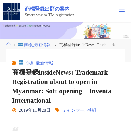
コ
商
標
登
録
出
願
の
案
内
ン
テ
Smart way to TM registration
ン
ツ
へ
ス
ホ
商標_最新情報
商標登録insideNews: Trademark
キ
ー
Registration about to open in Myanmar: Soft opening – Inventa
ッ
ム
International
プ
商標_最新情報
商標登録insideNews: Trademark
Registration about to open in
Myanmar: Soft opening – Inventa
International
2019年11月28日
ミャンマー
,
登録