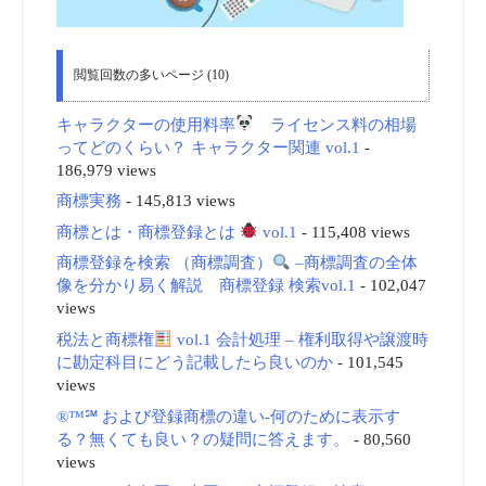
閲覧回数の多いページ (10)
キャラクターの使用料率
ライセンス料の相場
ってどのくらい？ キャラクター関連 vol.1
-
186,979 views
商標実務
- 145,813 views
商標とは・商標登録とは
vol.1
- 115,408 views
商標登録を検索 （商標調査）
–商標調査の全体
像を分かり易く解説 商標登録 検索vol.1
- 102,047
views
税法と商標権
vol.1 会計処理 – 権利取得や譲渡時
に勘定科目にどう記載したら良いのか
- 101,545
views
®™℠ および登録商標の違い-何のために表示す
る？無くても良い？の疑問に答えます。
- 80,560
views