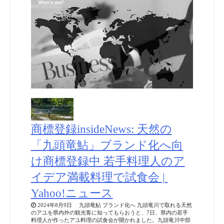
商標登録insideNews: 天然の
「九頭竜鮎」ブランド化へ向
け商標登録中 若手料理人のア
イデア満載料理で試食会 |
Yahoo!ニュース
2024年8月9日 九頭竜鮎 ブランド化へ 九頭竜川で取れる天然
のアユを県内外の観光客に知ってもらおうと、7日、県内の若手
料理人が作ったアユ料理の試食会が開かれました。九頭竜川中部