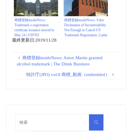
商標登録insideNews:
商標登録insideNews: False
Trademark e-registration
Declaration of Incontestability
certificate issuance moved to
Not Enough to Cancel US
May 24 | USPTO
Trademark Registration | Ladas
最終更新日:2019/11/28
& Parry LLP – JDSupra
商標登録insideNews: Aston Martin granted
alcohol trademark | The Drink Business
特許庁(JPO) vol.8 商標_動画（embedded）
検
検
索
索
対