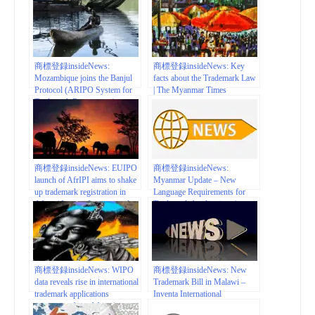
商標登録insideNews:
商標登録insideNews: Key
Mozambique joins the Banjul
facts about the Trademark Law
Protocol (ARIPO System for
| The Myanmar Times
Trademark Registration) –
Inventa International
商標登録insideNews: EUIPO
商標登録insideNews:
launch of AfrIPI aims to shake
Myanmar Update – New
up trademark registration in
Language Requirements for
Africa | Inventa International
Trademark Applications |
Spruson & Ferguson
商標登録insideNews: WIPO
商標登録insideNews: New
data reveals rise in international
Trademark Bill in Malawi –
trademark applications
Inventa International
originating from Africa |