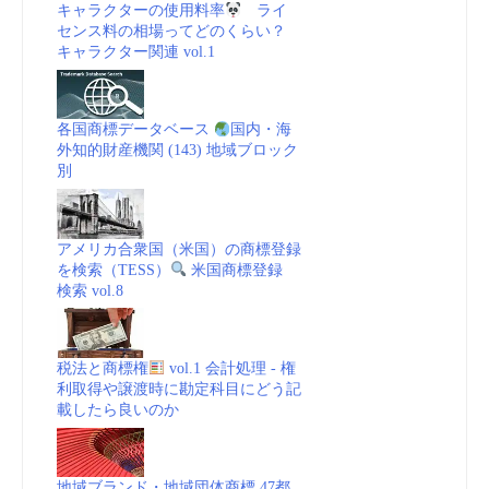
キャラクターの使用料率
ライ
センス料の相場ってどのくらい？
キャラクター関連 vol.1
各国商標データベース
国内・海
外知的財産機関 (143) 地域ブロック
別
アメリカ合衆国（米国）の商標登録
を検索（TESS）
米国商標登録
検索 vol.8
税法と商標権
vol.1 会計処理 - 権
利取得や譲渡時に勘定科目にどう記
載したら良いのか
地域ブランド・地域団体商標 47都