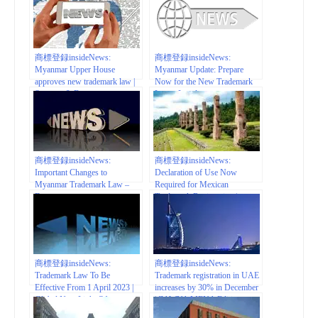
Inventa International
商標登録insideNews:
商標登録insideNews:
Myanmar Upper House
Myanmar Update: Prepare
approves new trademark law |
Now for the New Trademark
Spruson & Ferguson
Law – Lexology
商標登録insideNews:
商標登録insideNews:
Important Changes to
Declaration of Use Now
Myanmar Trademark Law –
Required for Mexican
Deacons
Trademark Registration |
natlawreview.com
商標登録insideNews:
商標登録insideNews:
Trademark Law To Be
Trademark registration in UAE
Effective From 1 April 2023 |
increases by 30% in December
Global New Light Of
| ZAWYA MENA Edition
Myanmar