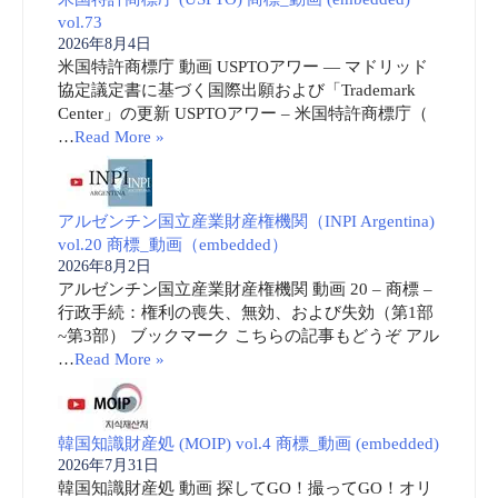
vol.73
2026年8月4日
米国特許商標庁 動画 USPTOアワー ― マドリッド
協定議定書に基づく国際出願および「Trademark
Center」の更新 USPTOアワー – 米国特許商標庁（
…
Read More »
アルゼンチン国立産業財産権機関（INPI Argentina)
vol.20 商標_動画（embedded）
2026年8月2日
アルゼンチン国立産業財産権機関 動画 20 – 商標 –
行政手続：権利の喪失、無効、および失効（第1部
~第3部） ブックマーク こちらの記事もどうぞ アル
…
Read More »
韓国知識財産処 (MOIP) vol.4 商標_動画 (embedded)
2026年7月31日
韓国知識財産処 動画 探してGO！撮ってGO！オリ