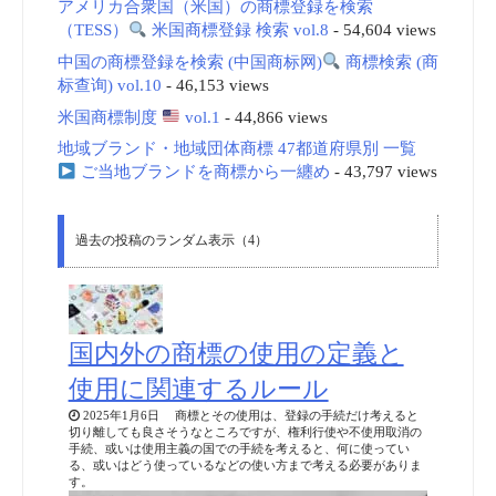
アメリカ合衆国（米国）の商標登録を検索
（TESS）
米国商標登録 検索 vol.8
- 54,604 views
中国の商標登録を検索 (中国商标网)
商標検索 (商
标查询) vol.10
- 46,153 views
米国商標制度
vol.1
- 44,866 views
地域ブランド・地域団体商標 47都道府県別 一覧
ご当地ブランドを商標から一纏め
- 43,797 views
過去の投稿のランダム表示（4）
国内外の商標の使用の定義と
使用に関連するルール
2025年1月6日 商標とその使用は、登録の手続だけ考えると
切り離しても良さそうなところですが、権利行使や不使用取消の
手続、或いは使用主義の国での手続を考えると、何に使ってい
る、或いはどう使っているなどの使い方まで考える必要がありま
す。