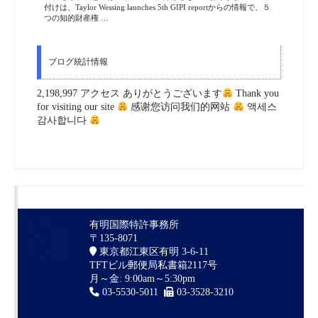
付けは、Taylor Wessing launches 5th GIPI reportからの情報で、５
つの知的財産権 …
ブログ統計情報
2,198,997 アクセス ありがとうございます
Thank you
for visiting our site
感谢您访问我们的网站
액세스
감사합니다
有明国際特許事務所
〒135-8071
東京都江東区有明 3-6-11
TFTビル郵便局私書箱2117号
月～金: 9:00am～5:30pm
03-5530-5011
03-3528-3210