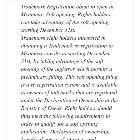
Trademark Registration about to open in
Myanmar: Soft opening. Rights holders
can take advantage of the soft opening
starting December 31st.
Trademark right holders interested in
obtaining a Trademark re-registration in
Myanmar can do so starting December
31st, by taking advantage of the soft
opening of the registrar which permits a
preliminary filling. This soft opening filing
is a re-registration system and is available
to owners of tademarks that are registered
under the Declaration of Ownership at the
Registry of Deeds. Right holders should
thus meet the following requirements in
order to qualify for a soft opening
application: Declaration of ownership,
Legalized power of attorney, and