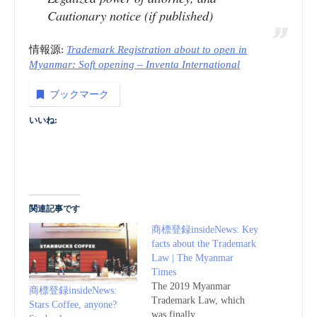
Cautionary notice (if published)
情報源:
Trademark Registration about to open in
Myanmar: Soft opening – Inventa International
ブックマーク
いいね:
関連記事です
商標登録insideNews: Key
facts about the Trademark
Law | The Myanmar
Times
The 2019 Myanmar
商標登録insideNews:
Trademark Law, which
Stars Coffee, anyone?
was finally …