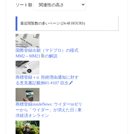
象:
ソート順
最近閲覧数の多いページ (24-48 HOURS)
国際登録出願（マドプロ）の様式
MM2～MM21
の解説
商標登録＋α: 拒絶理由通知に対す
る意見書記載例#1-#107 目次🖋
商標登録insideNews: ウイダーinゼリ
ーから「ウイダー」が消えた日 | 東
洋経済オンライン