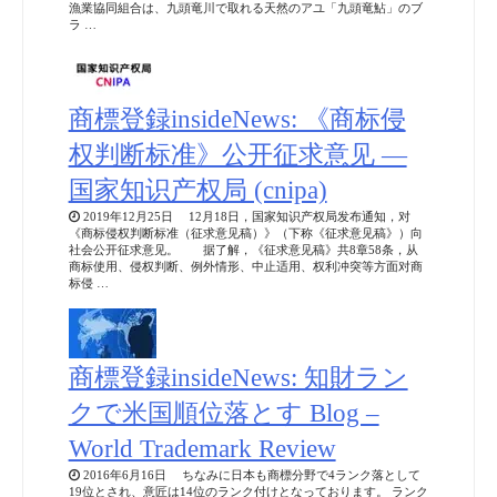
漁業協同組合は、九頭竜川で取れる天然のアユ「九頭竜鮎」のブ
ラ …
商標登録insideNews: 《商标侵
权判断标准》公开征求意见 —
国家知识产权局 (cnipa)
2019年12月25日 12月18日，国家知识产权局发布通知，对
《商标侵权判断标准（征求意见稿）》（下称《征求意见稿》）向
社会公开征求意见。 据了解，《征求意见稿》共8章58条，从
商标使用、侵权判断、例外情形、中止适用、权利冲突等方面对商
标侵 …
商標登録insideNews: 知財ラン
クで米国順位落とす Blog –
World Trademark Review
2016年6月16日 ちなみに日本も商標分野で4ランク落として
19位とされ、意匠は14位のランク付けとなっております。 ランク