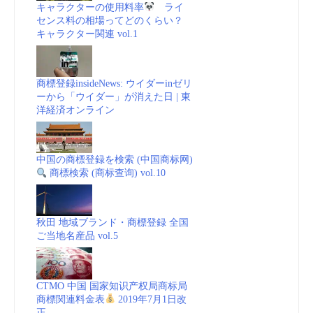
キャラクターの使用料率
ライ
センス料の相場ってどのくらい？
キャラクター関連 vol.1
商標登録insideNews: ウイダーinゼリ
ーから「ウイダー」が消えた日 | 東
洋経済オンライン
中国の商標登録を検索 (中国商标网)
商標検索 (商标查询) vol.10
秋田 地域ブランド・商標登録 全国
ご当地名産品 vol.5
CTMO 中国 国家知识产权局商标局
商標関連料金表
2019年7月1日改
正