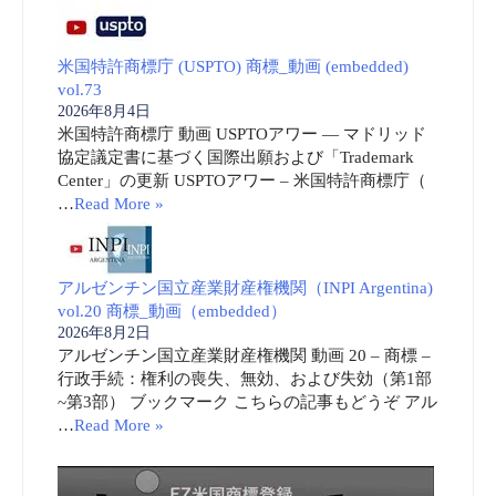
米国特許商標庁 (USPTO) 商標_動画 (embedded)
vol.73
2026年8月4日
米国特許商標庁 動画 USPTOアワー ― マドリッド
協定議定書に基づく国際出願および「Trademark
Center」の更新 USPTOアワー – 米国特許商標庁（
…
Read More »
アルゼンチン国立産業財産権機関（INPI Argentina)
vol.20 商標_動画（embedded）
2026年8月2日
アルゼンチン国立産業財産権機関 動画 20 – 商標 –
行政手続：権利の喪失、無効、および失効（第1部
~第3部） ブックマーク こちらの記事もどうぞ アル
…
Read More »