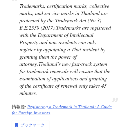
Trademarks, certification marks, collective
marks, and service marks in Thailand are
protected by the Trademark Act (No.3)
B.E.2559 (2017).Trademarks are registered
with the Department of Intellectual
Property and non-residents can only
register by appointing a Thai resident by
granting them the power of
attorney.Thailand’s new fast-track system
for trademark renewals will ensure that the
examination of applications and granting
of the certificate of renewal only takes 45
minutes.
情報源:
Registering a Trademark in Thailand: A Guide
for Foreign Investors
ブックマーク