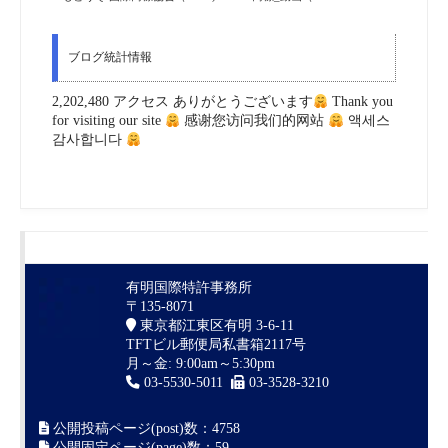
ブログ統計情報
2,202,480 アクセス ありがとうございます
Thank you
for visiting our site
感谢您访问我们的网站
액세스
감사합니다
有明国際特許事務所
〒135-8071
東京都江東区有明 3-6-11
TFTビル郵便局私書箱2117号
月～金: 9:00am～5:30pm
03-5530-5011
03-3528-3210
公開投稿ページ(post)数：4758
公開固定ページ(page)数：59