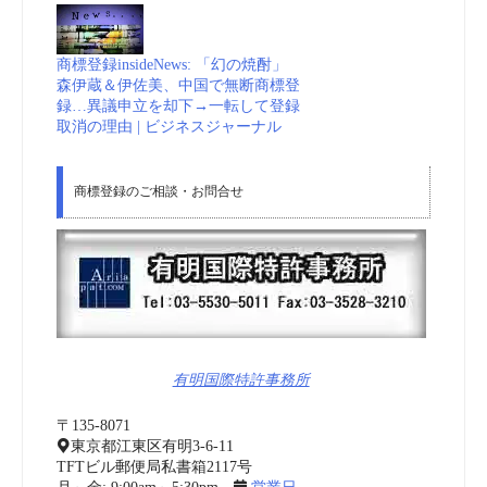
商標登録insideNews: 「幻の焼酎」
森伊蔵＆伊佐美、中国で無断商標登
録…異議申立を却下→一転して登録
取消の理由 | ビジネスジャーナル
商標登録のご相談・お問合せ
有明国際特許事務所
〒135-8071
東京都江東区有明3-6-11
TFTビル郵便局私書箱2117号