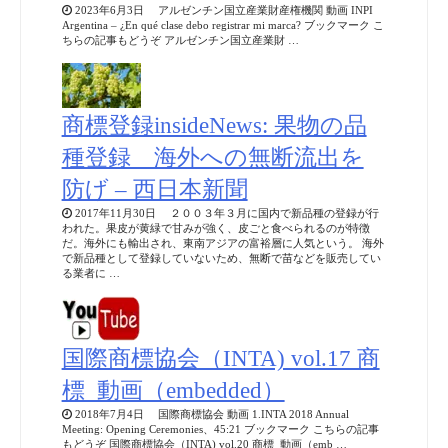
2023年6月3日 アルゼンチン国立産業財産権機関 動画 INPI
Argentina – ¿En qué clase debo registrar mi marca? ブックマーク こ
ちらの記事もどうぞ アルゼンチン国立産業財 …
商標登録insideNews: 果物の品
種登録 海外への無断流出を
防げ – 西日本新聞
2017年11月30日 ２００３年３月に国内で新品種の登録が行
われた。果皮が黄緑で甘みが強く、皮ごと食べられるのが特徴
だ。海外にも輸出され、東南アジアの富裕層に人気という。 海外
で新品種として登録していないため、無断で苗などを販売してい
る業者に …
国際商標協会（INTA) vol.17 商
標_動画（embedded）
2018年7月4日 国際商標協会 動画 1.INTA 2018 Annual
Meeting: Opening Ceremonies、45:21 ブックマーク こちらの記事
もどうぞ 国際商標協会（INTA) vol.20 商標_動画（emb …