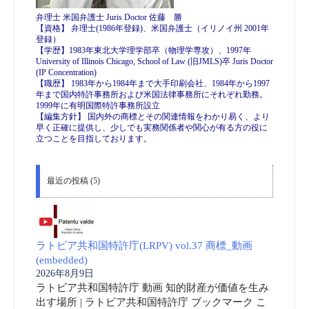
弁理士 米国弁護士 Juris Doctor 佐藤 勝
【資格】 弁理士(1986年登録)、米国弁護士（イリノイ州 2001年
登録）
【学歴】1983年東北大学理学部卒（物理学専攻）、1997年
University of Illinois Chicago, School of Law (旧JMLS)卒 Juris Doctor
(IP Concentration)
【職歴】 1983年から1984年まで大手印刷会社、1984年から1997
年まで国内特許事務所および米国法律事務所にそれぞれ勤務。
1999年に有明国際特許事務所設立
【編集方針】 国内外の商標とその関連情報をわかり易く、より
早く正確に提供し、少しでも実務関係者や関心が有る方の役に
立つことを目指しております。
最近の投稿 (5)
ラトビア共和国特許庁(LRPV) vol.37 商標_動画
(embedded)
2026年8月9日
ラトビア共和国特許庁 動画 知的財産が価値を生み
出す場所 | ラトビア共和国特許庁 ブックマーク こ