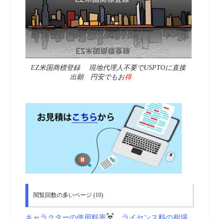
EZ米国商標登録 現地代理人不要でUSPTOに直接
出願 円安でもお
得
閲覧回数の多いページ (10)
キャラクターの使用料率
ライセンス料の相場