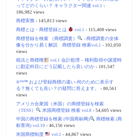
ってどのくらい？ キャラクター関連 vol.1
-
186,982 views
商標実務
- 145,813 views
商標とは・商標登録とは
vol.1
- 115,408 views
商標登録を検索 （商標調査）
–商標調査の全体
像を分かり易く解説 商標登録 検索vol.1
- 102,050
views
税法と商標権
vol.1 会計処理 – 権利取得や譲渡時
に勘定科目にどう記載したら良いのか
- 101,547
views
®™℠ および登録商標の違い-何のために表示す
る？無くても良い？の疑問に答えます。
- 80,561
views
アメリカ合衆国（米国）の商標登録を検索
（TESS）
米国商標登録 検索 vol.8
- 54,605 views
中国の商標登録を検索 (中国商标网)
商標検索 (商
标查询) vol.10
- 46,156 views
米国商標制度
vol.1
- 44,867 views