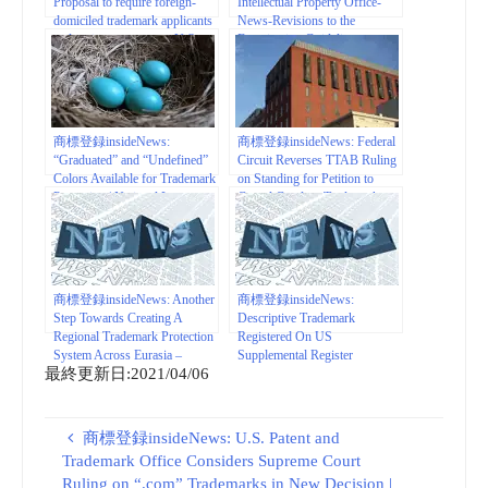
Proposal to require foreign-
Intellectual Property Office-
domiciled trademark applicants
News-Revisions to the
and registrants to use a U.S.-
Examination Guidelines on
licensed attorney | USPTO
Certification Marks, Collective
Membership Marks, and
Collective Trademarks Take
Effect on October 1, 2022
商標登録insideNews:
商標登録insideNews: Federal
“Graduated” and “Undefined”
Circuit Reverses TTAB Ruling
Colors Available for Trademark
on Standing for Petition to
Protection | National Law
Cancel Condom Trademark
Review
商標登録insideNews: Another
商標登録insideNews:
Step Towards Creating A
Descriptive Trademark
Regional Trademark Protection
Registered On US
System Across Eurasia –
Supplemental Register
最終更新日:2021/04/06
Intellectual Property – Russian
Insufficient To Satisfy UDRP’s
Federation | mondaq.com
First Element – Intellectual
Property – France
商標登録insideNews: U.S. Patent and
Trademark Office Considers Supreme Court
Ruling on “.com” Trademarks in New Decision |