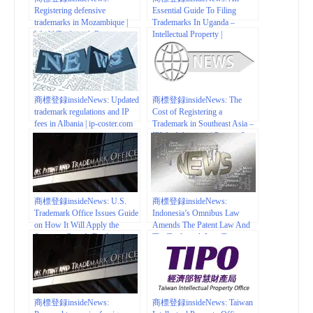
Registering defensive
Essential Guide To Filing
trademarks in Mozambique |
Trademarks In Uganda –
World Trademark Review
Intellectual Property |
mondaq.com
商標登録insideNews: Updated
商標登録insideNews: The
trademark regulations and IP
Cost of Registering a
fees in Albania | ip-coster.com
Trademark in Southeast Asia –
IPWatchdog.com | Patents &
Patent Law
商標登録insideNews: U.S.
商標登録insideNews:
Trademark Office Issues Guide
Indonesia’s Omnibus Law
on How It Will Apply the
Amends The Patent Law And
Supreme Court’s Booking.com
The Trademark Law To
Decision to Examination of
Support Foreign Investment –
Relevant Applications | Mintz –
IP Indonesia | mondaq.com
Trademark & Copyright
Viewpoints – JDSupra
商標登録insideNews:
商標登録insideNews: Taiwan