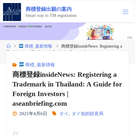
コ
商
標
登
録
出
願
の
案
内
ン
テ
Smart way to TM registration
ン
ツ
へ
ス
ホ
商標_最新情報
商標登録insideNews: Registering a
キ
ー
Trademark in Thailand: A Guide for Foreign Investors |
ッ
ム
aseanbriefing.com
プ
商標_最新情報
商標登録insideNews: Registering a
Trademark in Thailand: A Guide for
Foreign Investors |
aseanbriefing.com
2021年4月6日
タイ
,
タイ知的財産局