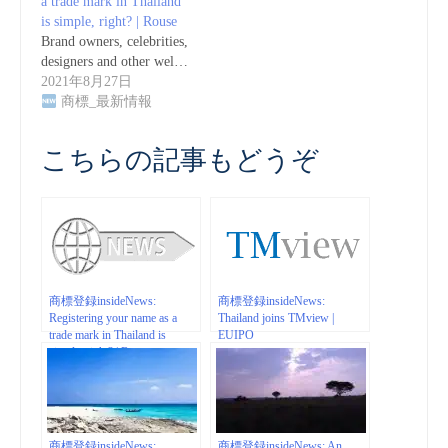
a trade mark in Thailand
is simple, right? | Rouse
Brand owners, celebrities,
designers and other wel…
2021年8月27日
商標_最新情報
こちらの記事もどうぞ
商標登録insideNews:
商標登録insideNews:
Registering your name as a
Thailand joins TMview |
trade mark in Thailand is
EUIPO
simple, right? | Rouse
商標登録insideNews:
商標登録insideNews: An