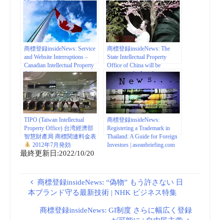
Months Now Effective
Supreme Court’s Booking.com
December 3, 2022 -United
Decision to Examination of
States | mondaq.com
Relevant Applications | Mintz –
Trademark & Copyright
Viewpoints – JDSupra
商標登録insideNews: Service
商標登録insideNews: The
and Website Interruptions –
State Intellectual Property
Canadian Intellectual Property
Office of China will be
Office
restructured – Lexology
TIPO (Taiwan Intellectual
商標登録insideNews:
Property Office) 台湾經濟部
Registering a Trademark in
智慧財產局 商標関連料金表
Thailand: A Guide for Foreign
2012年7月発効
Investors | aseanbriefing.com
最終更新日:2022/10/20
商標登録insideNews: “偽物” もう許さない 日
本ブランド守る最新技術 | NHK ビジネス特集
商標登録insideNews: GI制度 さらに幅広く登録