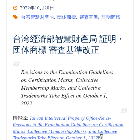
2022年10月20日
台湾智慧財產局
,
団体商標
,
審査基準
,
証明商標
台湾經濟部智慧財產局 証明・
団体商標 審査基準改正
Revisions to the Examination Guidelines
on Certification Marks, Collective
Membership Marks, and Collective
Trademarks Take Effect on October 1,
2022
情報源:
Taiwan Intellectual Property Office-News-
Revisions to the Examination Guidelines on Certification
Marks, Collective Membership Marks, and Collective
Trademarks Take Effect on October 1, 2022