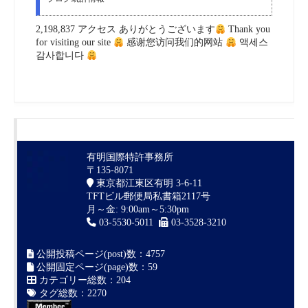
2,198,837 アクセス ありがとうございます
Thank you
for visiting our site
感谢您访问我们的网站
액세스
감사합니다
有明国際特許事務所
〒135-8071
東京都江東区有明 3-6-11
TFTビル郵便局私書箱2117号
月～金: 9:00am～5:30pm
03-5530-5011
03-3528-3210
公開投稿ページ(post)数：4757
公開固定ページ(page)数：59
カテゴリー総数：204
タグ総数：2270