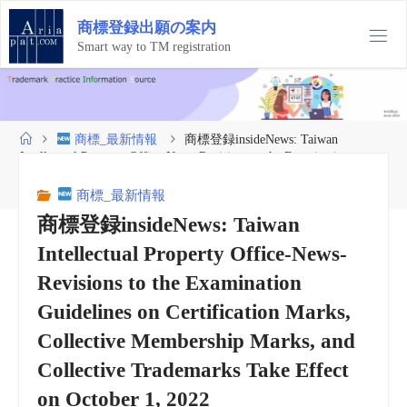
コ
商
標
登
録
出
願
の
案
内
ン
テ
Smart way to TM registration
ン
ツ
へ
ス
ホ
商標_最新情報
商標登録insideNews: Taiwan
キ
ー
Intellectual Property Office-News-Revisions to the Examination
ッ
ム
Guidelines on Certification Marks, Collective Membership Marks, and
プ
Collective Trademarks Take Effect on October 1, 2022
商標_最新情報
商標登録insideNews: Taiwan
Intellectual Property Office-News-
Revisions to the Examination
Guidelines on Certification Marks,
Collective Membership Marks, and
Collective Trademarks Take Effect
on October 1, 2022