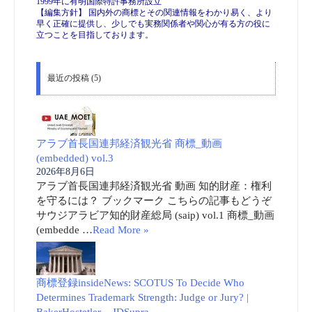
1999年に有明国際特許事務所設立
【編集方針】 国内外の商標とその関連情報をわかり易く、より
早く正確に提供し、少しでも実務関係者や関心が有る方の役に
立つことを目指しております。
最近の投稿 (5)
アラブ首長国連邦経済観光省 商標_動画
(embedded) vol.3
2026年8月6日
アラブ首長国連邦経済観光省 動画 知的財産：権利
を守るには？ ブックマーク こちらの記事もどうぞ
サウジアラビア知的財産総局 (saip) vol.1 商標_動画
(embedde …
Read More »
商標登録insideNews: SCOTUS To Decide Who
Determines Trademark Strength: Judge or Jury? |
BakerHostetler – JDSupra