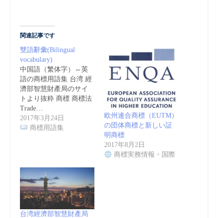
関連記事です
雙語辭彙(Bilingual
vocabulary)
中国語（繁体字）⇔英
語の商標用語集 台湾 經
濟部智慧財產局のサイ
トより抜粋 商標 商標法
Trade…
欧州連合商標（EUTM）
2017年3月24日
の団体商標と新しい証
商標用語集
明商標
2017年8月2日
商標実務情報・国際
台湾經濟部智慧財產局