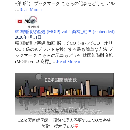
~第3部） ブックマーク こちらの記事もどうぞ アル
…
Read More »
韓国知識財産処 (MOIP) vol.4 商標_動画 (embedded)
2026年7月31日
韓国知識財産処 動画 探してGO！撮ってGO！オリ
GO！偽のKブランドを報告する最も簡単な方法 ブ
ックマーク こちらの記事もどうぞ 韓国知識財産処
(MOIP) vol.2 商標_ …
Read More »
EZ米国商標登録 現地代理人不要でUSPTOに直接
出願 円安でもお
得