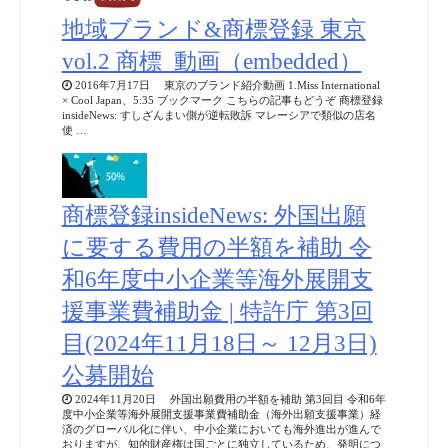
地域ブランド&商標登録 東京
vol.2 商標_動画（embedded）
2016年7月17日 東京のブランド紹介動画 1.Miss International
× Cool Japan、5:35 ブックマーク こちらの記事もどうぞ 商標登録
insideNews: すしざんまい側が逆転敗訴 マレーシアで類似の店名
使 …
商標登録insideNews: 外国出願
に要する費用の半額を補助 令
和6年度中小企業等海外展開支
援事業費補助金 | 特許庁 第3回
目(2024年11月18日～ 12月3日)
公募開始
2024年11月20日 外国出願費用の半額を補助 第3回目 令和6年
度中小企業等海外展開支援事業費補助金（海外出願支援事業）経
済のグローバル化に伴い、中小企業においても海外進出が進んで
おりますが、知的財産権は国ごとに独立しているため、発明につ