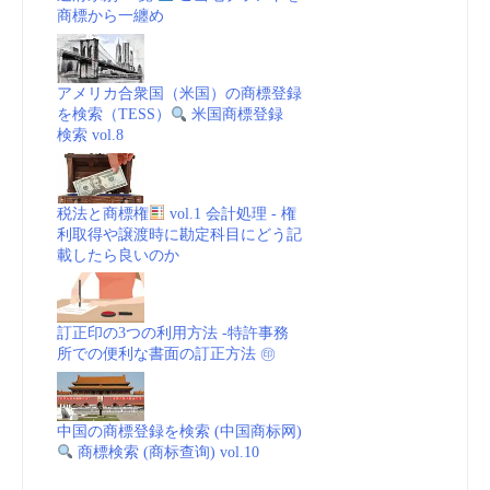
商標から一纏め
アメリカ合衆国（米国）の商標登録
を検索（TESS）
米国商標登録
検索 vol.8
税法と商標権
vol.1 会計処理 - 権
利取得や譲渡時に勘定科目にどう記
載したら良いのか
訂正印の3つの利用方法 -特許事務
所での便利な書面の訂正方法 ㊞
中国の商標登録を検索 (中国商标网)
商標検索 (商标查询) vol.10