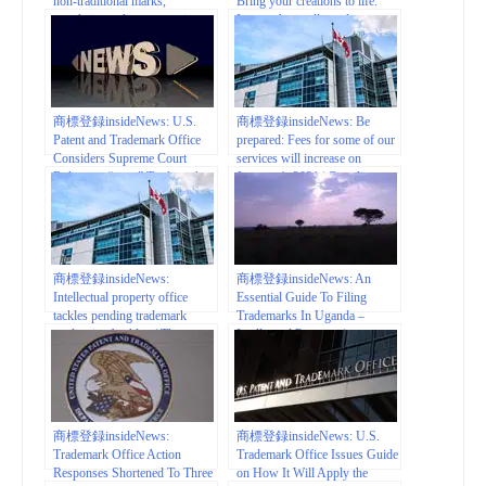
non-traditional marks,
Bring your creations to life.
mandating online transactions
Learn why intellectual property
take effect | IPOPHL
matters. – Canadian Intellectual
Property Office
商標登録insideNews: U.S.
商標登録insideNews: Be
Patent and Trademark Office
prepared: Fees for some of our
Considers Supreme Court
services will increase on
Ruling on “.com” Trademarks
January 1, 2021 | Canadian
in New Decision | American
Intellectual Property Office
University Intellectual Property
Brief
商標登録insideNews:
商標登録insideNews: An
Intellectual property office
Essential Guide To Filing
tackles pending trademark
Trademarks In Uganda –
application backlog | The
Intellectual Property |
Lawyer’s Daily
mondaq.com
商標登録insideNews:
商標登録insideNews: U.S.
Trademark Office Action
Trademark Office Issues Guide
Responses Shortened To Three
on How It Will Apply the