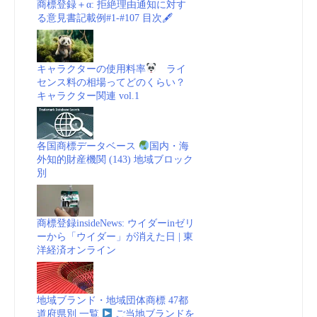
商標登録＋α: 拒絶理由通知に対す
る意見書記載例#1-#107 目次🖋
キャラクターの使用料率
ライ
センス料の相場ってどのくらい？
キャラクター関連 vol.1
各国商標データベース
国内・海
外知的財産機関 (143) 地域ブロック
別
商標登録insideNews: ウイダーinゼリ
ーから「ウイダー」が消えた日 | 東
洋経済オンライン
地域ブランド・地域団体商標 47都
道府県別 一覧
ご当地ブランドを