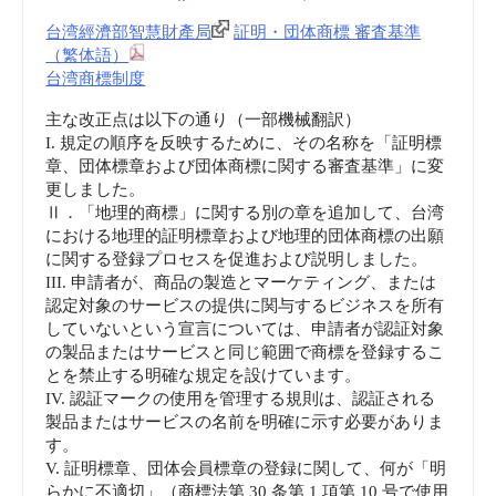
台湾經濟部智慧財產局
証明・団体商標 審査基準
（繁体語）
台湾商標制度
主な改正点は以下の通り（一部機械翻訳）
I. 規定の順序を反映するために、その名称を「証明標
章、団体標章および団体商標に関する審査基準」に変
更しました。
Ⅱ．「地理的商標」に関する別の章を追加して、台湾
における地理的証明標章および地理的団体商標の出願
に関する登録プロセスを促進および説明しました。
III. 申請者が、商品の製造とマーケティング、または
認定対象のサービスの提供に関与するビジネスを所有
していないという宣言については、申請者が認証対象
の製品またはサービスと同じ範囲で商標を登録するこ
とを禁止する明確な規定を設けています。
IV. 認証マークの使用を管理する規則は、認証される
製品またはサービスの名前を明確に示す必要がありま
す。
V. 証明標章、団体会員標章の登録に関して、何が「明
らかに不適切」（商標法第 30 条第 1 項第 10 号で使用