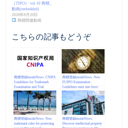
（TIPO） vol.10 商標_
動画(embedded)
2020年8月20日
商標関連動画
こちらの記事もどうぞ
商標登録insideNews: CNIPA
商標登録insideNews: New
Guidelines for Trademark
EUIPO Examination
Examination and Trial
Guidelines enter into force
| natlawreview.com
March 1st | EUIPO
商標登録insideNews: New
商標登録insideNews:
trademark rules for protecting
Discover intellectual property