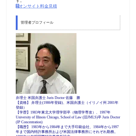
す。
オンサイト料金見積
管理者プロフィール
弁理士 米国弁護士 Juris Doctor 佐藤 勝
【資格】 弁理士(1986年登録)、米国弁護士（イリノイ州 2001年
登録）
【学歴】1983年東北大学理学部卒（物理学専攻）、1997年
University of Illinois Chicago, School of Law (旧JMLS)卒 Juris Doctor
(IP Concentration)
【職歴】 1983年から1984年まで大手印刷会社、1984年から1997
年まで国内特許事務所および米国法律事務所にそれぞれ勤務。