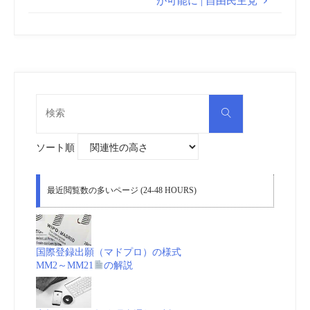
が可能に | 自由民主党
検
検
索
索
対
象:
ソート順
最近閲覧数の多いページ (24-48 HOURS)
国際登録出願（マドプロ）の様式
MM2～MM21
の解説