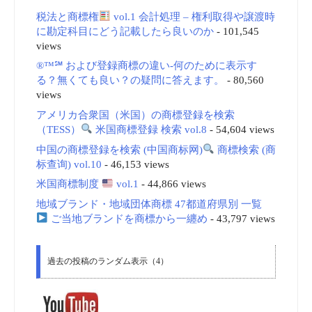
税法と商標権
vol.1 会計処理 – 権利取得や譲渡時
に勘定科目にどう記載したら良いのか
- 101,545
views
®™℠ および登録商標の違い-何のために表示す
る？無くても良い？の疑問に答えます。
- 80,560
views
アメリカ合衆国（米国）の商標登録を検索
（TESS）
米国商標登録 検索 vol.8
- 54,604 views
中国の商標登録を検索 (中国商标网)
商標検索 (商
标查询) vol.10
- 46,153 views
米国商標制度
vol.1
- 44,866 views
地域ブランド・地域団体商標 47都道府県別 一覧
ご当地ブランドを商標から一纏め
- 43,797 views
過去の投稿のランダム表示（4）