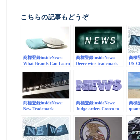
こちらの記事もどうぞ
商標登録insideNews:
商標登録insideNews:
商標登録
What Brands Can Learn
Deere wins trademark
US-Ch
From a New “Tiffany
lawsuit in protection of
the b
Blue” Art Stunt About
green and yellow colors |
persp
the Protectability of
Business – Local News |
Trade
Colors as Trademarks |
wcfcourier.com
The Fashion Law
商標登録insideNews:
商標登録insideNews:
商標登録
New Trademark
Judge orders Costco to
quant
Cancellation Procedures
pay $19M to Tiffany in
for F
Established | National
rings trademark case |
protec
Law Review
The Seattle Times
first
Act i
Trade