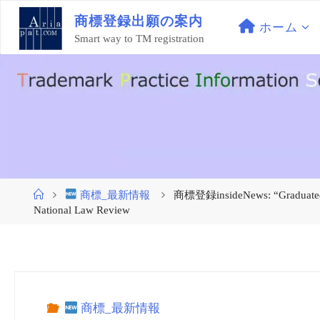
コ
商
標
登
録
出
願
の
案
内
ン
ホーム
Smart way to TM registration
テ
ン
ツ
へ
ス
キ
ッ
プ
ホ
商標_最新情報
商標登録insideNews: “Graduated” a
ー
National Law Review
ム
商標_最新情報