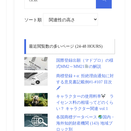
対
索
象:
ソート順
最近閲覧数の多いページ (24-48 HOURS)
国際登録出願（マドプロ）の様
式MM2～MM21
の解説
商標登録＋α: 拒絶理由通知に対
する意見書記載例#1-#107 目次
🖋
キャラクターの使用料率
ラ
イセンス料の相場ってどのくら
い？ キャラクター関連 vol.1
各国商標データベース
国内・
海外知的財産機関 (143) 地域ブ
ロック別