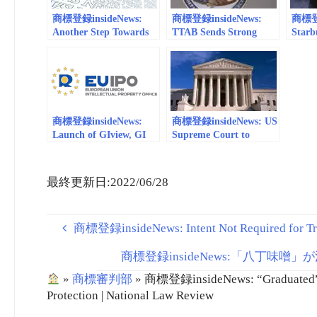
商標登録insideNews:
商標登録insideNews:
商標登録
Another Step Towards
TTAB Sends Strong
Starb
Creating A Regional
Message on Trademark
Dot T
Trademark Protection
Genericness | National
Lidde
System Across Eurasia –
law review
Intellectual Property –
Russian Federation |
mondaq.com
商標登録insideNews:
商標登録insideNews: US
Launch of GIview, GI
Supreme Court to
Protection in the EU
Decide if Trademark
and beyond | EUIPO
Protection Can be
Denied to ‘Scandalous’
最終更新日:2022/06/28
Brands | Valley News
商標登録insideNews: Intent Not Required for Tra
商標登録insideNews:「八丁味噌
»
商標審判部
»
商標登録insideNews: “Graduated” an
Protection | National Law Review