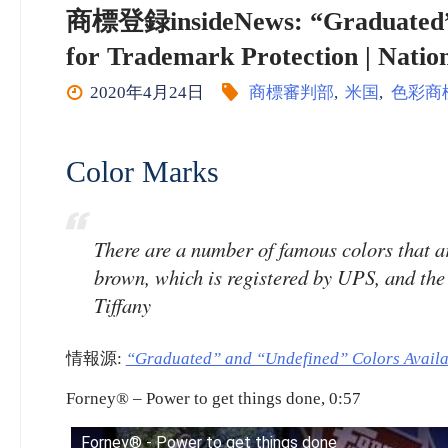
商標登録insideNews: “Graduated” a
for Trademark Protection | Nati
2020年4月24日
商標審判部
,
米国
,
色彩商
Color Marks
There are a number of famous colors that a
brown, which is registered by UPS, and the 
Tiffany
情報源:
“Graduated” and “Undefined” Colors Availab
Forney® – Power to get things done, 0:57
Forney® - Power to get things done