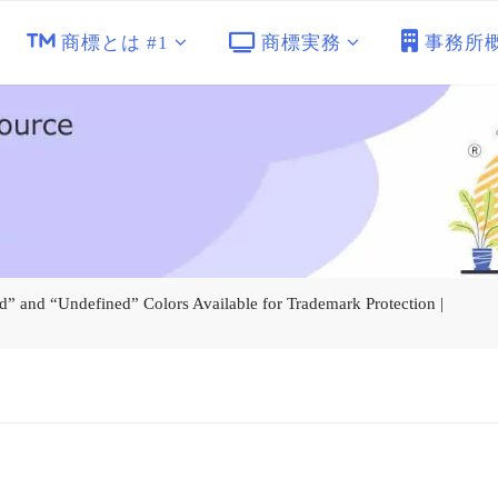
商標とは #1
商標実務
事務所
nd “Undefined” Colors Available for Trademark Protection |