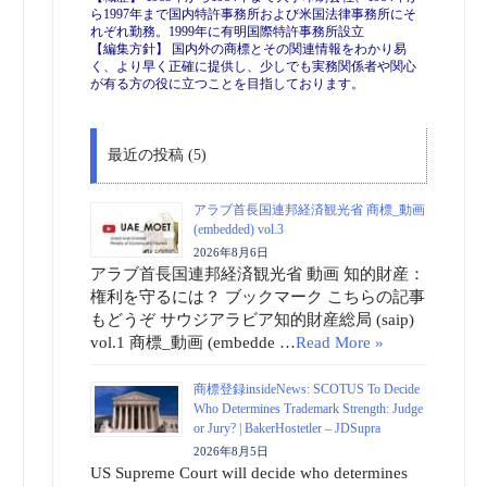
ら1997年まで国内特許事務所および米国法律事務所にそ
れぞれ勤務。1999年に有明国際特許事務所設立
【編集方針】 国内外の商標とその関連情報をわかり易
く、より早く正確に提供し、少しでも実務関係者や関心
が有る方の役に立つことを目指しております。
最近の投稿 (5)
アラブ首長国連邦経済観光省 商標_動画
(embedded) vol.3
2026年8月6日
アラブ首長国連邦経済観光省 動画 知的財産：
権利を守るには？ ブックマーク こちらの記事
もどうぞ サウジアラビア知的財産総局 (saip)
vol.1 商標_動画 (embedde …
Read More »
商標登録insideNews: SCOTUS To Decide
Who Determines Trademark Strength: Judge
or Jury? | BakerHostetler – JDSupra
2026年8月5日
US Supreme Court will decide who determines