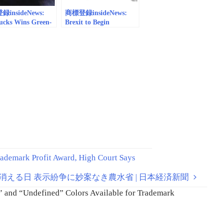
insideNews:
商標登録insideNews:
ucks Wins Green-
Brexit to Begin
rademark for
Transition Period for
d Cup Illustrations
Brand Owners Seeking
UK Trademark
Protection | JDSupra
demark Profit Award, High Court Says
」が消える日 表示紛争に妙案なき農水省 | 日本経済新聞
d “Undefined” Colors Available for Trademark