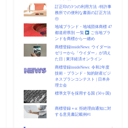
訂正印の3つの利用方法 -特許事
務所での便利な書面の訂正方法
㊞
地域ブランド・地域団体商標 47
都道府県別 一覧
ご当地ブラ
ンドを商標から一纏め
商標登録insideNews: ウイダーin
ゼリーから「ウイダー」が消え
た日 | 東洋経済オンライン
商標登録insideNews: 令和2年度
技術・ブランド・知的財産ビジ
ネスプランコンテスト | 日本弁
理士会
標準文字を採用する国 (50ヶ国)
商標登録＋α: 拒絶理由通知に対
する意見書記載例#1