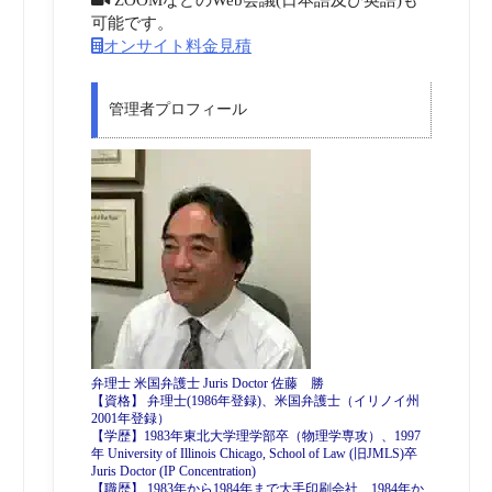
可能です。
オンサイト料金見積
管理者プロフィール
弁理士 米国弁護士 Juris Doctor 佐藤 勝
【資格】 弁理士(1986年登録)、米国弁護士（イリノイ州
2001年登録）
【学歴】1983年東北大学理学部卒（物理学専攻）、1997
年 University of Illinois Chicago, School of Law (旧JMLS)卒
Juris Doctor (IP Concentration)
【職歴】 1983年から1984年まで大手印刷会社、1984年か