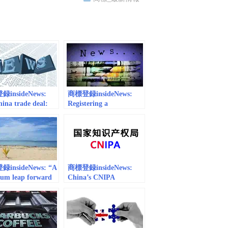
insideNews:
商標登録insideNews:
ina trade deal:
Registering a
rand protection
Trademark in Thailand:
ective | World
A Guide for Foreign
mark Review
Investors |
aseanbriefing.com
insideNews: “A
商標登録insideNews:
um leap forward
China’s CNIPA
iji brand
Trademark Squatting
tion” – praise for
Reducing Draft
 new Trademarks
Measures | the National
n 90 years | World
Law Review
mark Review