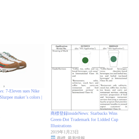
 7-Eleven sues Nike
Slurpee maker’s colors |
商標登録insideNews: Starbucks Wins
報
Green-Dot Trademark for Lidded Cup
Illustrations
2019年1月23日
商標_最新情報