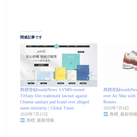
関連記事です
商標登録insideNews: LVMH-owned
商標登録insideNews:
Tiffany files trademark lawsuit against
over Air Max with 
Chinese sanitary pad brand over alleged
Reuters
name similarity | Global Times
2026年7月4日
2026年7月21日
商標_最新情
商標_最新情報