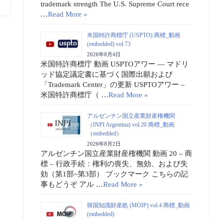
trademark strength The U.S. Supreme Court rece
…
Read More »
米国特許商標庁 (USPTO) 商標_動画
(embedded) vol.73
2026年8月4日
米国特許商標庁 動画 USPTOアワー ― マドリ
ッド協定議定書に基づく国際出願および
「Trademark Center」の更新 USPTOアワー –
米国特許商標庁（ …
Read More »
アルゼンチン国立産業財産権機関
（INPI Argentina) vol.20 商標_動画
（embedded）
2026年8月2日
アルゼンチン国立産業財産権機関 動画 20 – 商
標 – 行政手続：権利の喪失、無効、および失
効（第1部~第3部） ブックマーク こちらの記
事もどうぞ アル …
Read More »
韓国知識財産処 (MOIP) vol.4 商標_動画
(embedded)