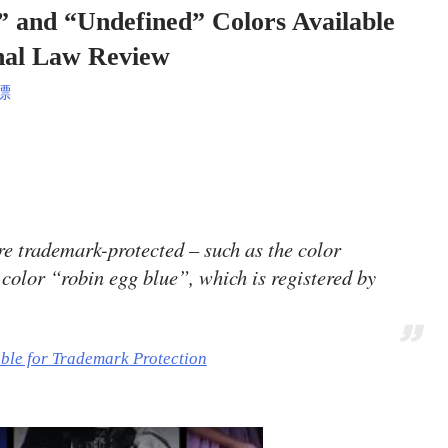
nd “Undefined” Colors Available
onal Law Review
標
re trademark-protected – such as the color
color “robin egg blue”, which is registered by
le for Trademark Protection