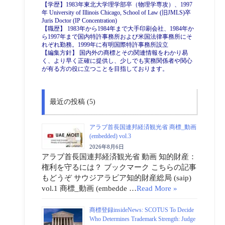
【学歴】1983年東北大学理学部卒（物理学専攻）、1997
年 University of Illinois Chicago, School of Law (旧JMLS)卒
Juris Doctor (IP Concentration)
【職歴】 1983年から1984年まで大手印刷会社、1984年か
ら1997年まで国内特許事務所および米国法律事務所にそ
れぞれ勤務。1999年に有明国際特許事務所設立
【編集方針】 国内外の商標とその関連情報をわかり易
く、より早く正確に提供し、少しでも実務関係者や関心
が有る方の役に立つことを目指しております。
最近の投稿 (5)
アラブ首長国連邦経済観光省 商標_動画
(embedded) vol.3
2026年8月6日
アラブ首長国連邦経済観光省 動画 知的財産：
権利を守るには？ ブックマーク こちらの記事
もどうぞ サウジアラビア知的財産総局 (saip)
vol.1 商標_動画 (embedde …
Read More »
商標登録insideNews: SCOTUS To Decide
Who Determines Trademark Strength: Judge