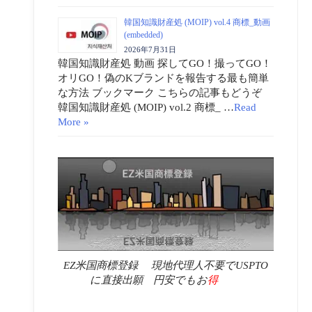
韓国知識財産処 (MOIP) vol.4 商標_動画
(embedded)
2026年7月31日
韓国知識財産処 動画 探してGO！撮ってGO！
オリGO！偽のKブランドを報告する最も簡単
な方法 ブックマーク こちらの記事もどうぞ
韓国知識財産処 (MOIP) vol.2 商標_ …
Read
More »
EZ米国商標登録 現地代理人不要でUSPTO
に直接出願 円安でもお
得