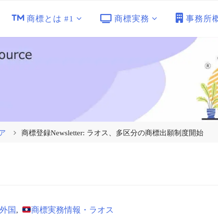
商標とは #1
商標実務
事務所
ア
商標登録Newsletter: ラオス、多区分の商標出願制度開始
外国
,
商標実務情報・ラオス