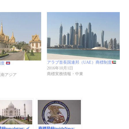
アラブ首長国連邦（UAE）商標制度
制度
2016年10月1日
商標実務情報・中東
東南アジア
newsletter: イ
商標登録insideNews: