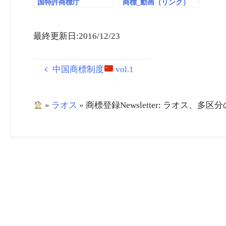
国特許商標庁
商標_動画（リンク）
（USPTO）が値上げを
提案 Federal
Register・Trademark
最終更新日:2016/12/23
Fee Adjustment
中国商標制度
vol.1
»
ラオス
»
商標登録Newsletter: ラオス、