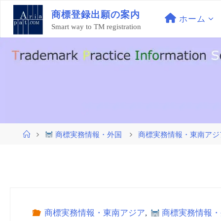
コ
商
標
登
録
出
願
の
案
内
ン
ホーム
Smart way to TM registration
テ
ン
ツ
へ
ス
キ
ッ
プ
ホ
商標実務情報・外国
商標実務情報・東南アジ
ー
ム
商標実務情報・東南アジア
,
商標実務情報・