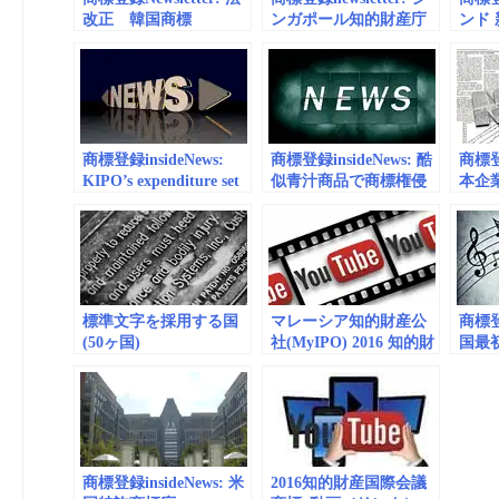
改正 韓国商標
ンガポール知的財産庁
ンド 
（2016.9.1施行）
(IPOS) 特許商標関連政
府費用等を変更
商標登録insideNews:
商標登録insideNews: 酷
商標登録
KIPO’s expenditure set
似青汁商品で商標権侵
本企
to surpass income as
害と提訴｜NHK 東海の
ラン
filings drop reported:
ニュース
値は4
exclusive data analysis –
onlin
World Trademark
Review
標準文字を採用する国
マレーシア知的財産公
商標登録
(50ヶ国)
社(MyIPO) 2016 知的財
国最
産の日 商標_動画
China
(embedded)
First
商標登録insideNews: 米
2016知的財産国際会議