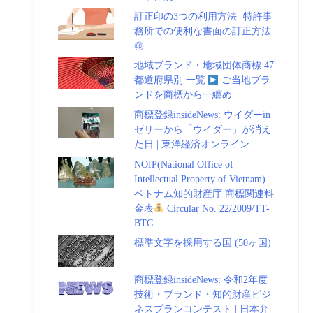
訂正印の3つの利用方法 -特許事
務所での便利な書面の訂正方法
㊞
地域ブランド・地域団体商標 47
都道府県別 一覧
ご当地ブラ
ンドを商標から一纏め
商標登録insideNews: ウイダーin
ゼリーから「ウイダー」が消え
た日 | 東洋経済オンライン
NOIP(National Office of
Intellectual Property of Vietnam)
ベトナム知的財産庁 商標関連料
金表
Circular No. 22/2009/TT-
BTC
標準文字を採用する国 (50ヶ国)
商標登録insideNews: 令和2年度
技術・ブランド・知的財産ビジ
ネスプランコンテスト | 日本弁