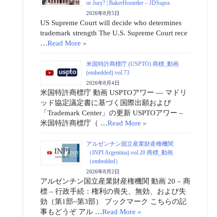
or Jury? | BakerHostetler – JDSupra
2026年8月5日
US Supreme Court will decide who determines
trademark strength The U.S. Supreme Court rece
…
Read More »
米国特許商標庁 (USPTO) 商標_動画
(embedded) vol.73
2026年8月4日
米国特許商標庁 動画 USPTOアワー ― マドリ
ッド協定議定書に基づく国際出願および
「Trademark Center」の更新 USPTOアワー –
米国特許商標庁（ …
Read More »
アルゼンチン国立産業財産権機関
（INPI Argentina) vol.20 商標_動画
（embedded）
2026年8月2日
アルゼンチン国立産業財産権機関 動画 20 – 商
標 – 行政手続：権利の喪失、無効、および失
効（第1部~第3部） ブックマーク こちらの記
事もどうぞ アル …
Read More »