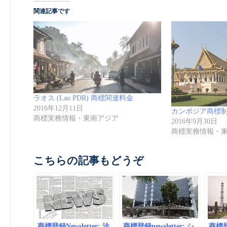
関連記事です
ラオス (Lao PDR) 商標関連料金
2016年12月11日
カンボジア商標
商標実務情報・東南アジア
2016年9月30日
商標実務情報・
こちらの記事もどうぞ
商標登録Newsletter: 法
商標登録newsletter: シ
商標登録