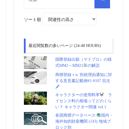
対
索
象:
ソート順
最近閲覧数の多いページ (24-48 HOURS)
国際登録出願（マドプロ）の様
式MM2～MM21
の解説
商標登録＋α: 拒絶理由通知に対
する意見書記載例#1-#107 目次
🖋
キャラクターの使用料率
ラ
イセンス料の相場ってどのくら
い？ キャラクター関連 vol.1
各国商標データベース
国内・
海外知的財産機関 (143) 地域ブ
ロック別