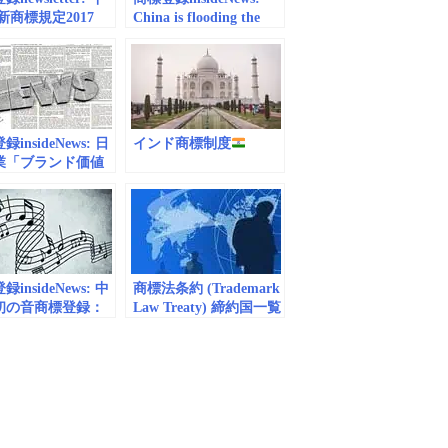
新商標規定2017
China is flooding the
U.S. with trademark
applications and no one
is sure why | Fortune
insideNews: 日
インド商標制度
業「ブランド価値
キング」 1位の価
兆円超 | ZUU
e
insideNews: 中
商標法条約 (Trademark
初の音商標登録：
Law Treaty) 締約国一覧
 to Approve Its
 Sound Trademark