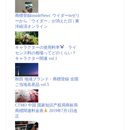
商標登録insideNews: ウイダーinゼリ
ーから「ウイダー」が消えた日 | 東
洋経済オンライン
キャラクターの使用料率
ライ
センス料の相場ってどのくらい？
キャラクター関連 vol.1
秋田 地域ブランド・商標登録 全国
ご当地名産品 vol.5
CTMO 中国 国家知识产权局商标局
商標関連料金表
2019年7月1日改
正