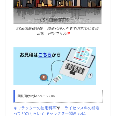
EZ米国商標登録 現地代理人不要でUSPTOに直接
出願 円安でもお
得
閲覧回数の多いページ (10)
キャラクターの使用料率
ライセンス料の相場
ってどのくらい？ キャラクター関連 vol.1
-