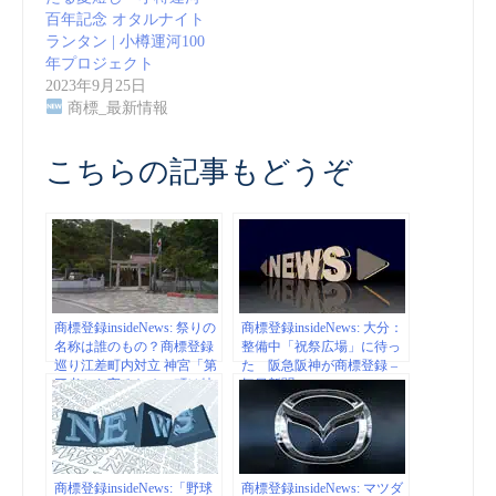
百年記念 オタルナイト
ランタン | 小樽運河100
年プロジェクト
2023年9月25日
商標_最新情報
こちらの記事もどうぞ
商標登録insideNews: 祭りの
商標登録insideNews: 大分：
名称は誰のもの？商標登録
整備中「祝祭広場」に待っ
巡り江差町内対立 神宮「第
た 阪急阪神が商標登録 –
三者から守るため」町は特
毎日新聞
許庁に異議申し立て | 北海
道新聞 どうしん電子版
商標登録insideNews:「野球
商標登録insideNews: マツダ