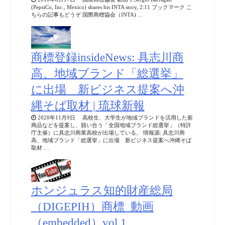
(PepsiCo, Inc., Mexico) shares his INTA story, 2:11 ブックマーク こ
ちらの記事もどうぞ 国際商標協会（INTA) …
商標登録insideNews: 具志川商
高、地域ブランド「総選挙」
に出場 新ビジネス提案へ沖
縄そば取材 | 琉球新報
2020年11月9日 高校生、大学生が地域ブランドを活用した新
商品などを提案し、競い合う「全国地域ブランド総選挙」（特許
庁主催）に具志川商業高校が出場している。 情報源: 具志川商
高、地域ブランド「総選挙」に出場 新ビジネス提案へ沖縄そば
取材 …
ホンジュラス知的財産総局
（DIGEPIH）商標_動画
（embedded）vol.1