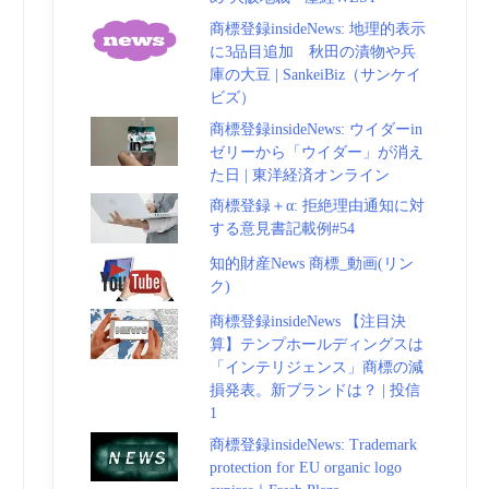
商標登録insideNews: 地理的表示
に3品目追加 秋田の漬物や兵
庫の大豆 | SankeiBiz（サンケイ
ビズ）
商標登録insideNews: ウイダーin
ゼリーから「ウイダー」が消え
た日 | 東洋経済オンライン
商標登録＋α: 拒絶理由通知に対
する意見書記載例#54
知的財産News 商標_動画(リン
ク)
商標登録insideNews 【注目決
算】テンプホールディングスは
「インテリジェンス」商標の減
損発表。新ブランドは？ | 投信
1
商標登録insideNews: Trademark
protection for EU organic logo