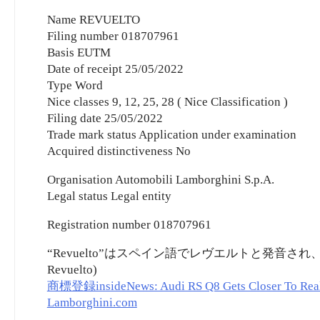
Name REVUELTO
Filing number 018707961
Basis EUTM
Date of receipt 25/05/2022
Type Word
Nice classes 9, 12, 25, 28 ( Nice Classification )
Filing date 25/05/2022
Trade mark status Application under examination
Acquired distinctiveness No
Organisation Automobili Lamborghini S.p.A.
Legal status Legal entity
Registration number 018707961
“Revuelto”はスペイン語でレヴエルトと発音され、
Revuelto)
商標登録insideNews: Audi RS Q8 Gets Closer To Realit
Lamborghini.com