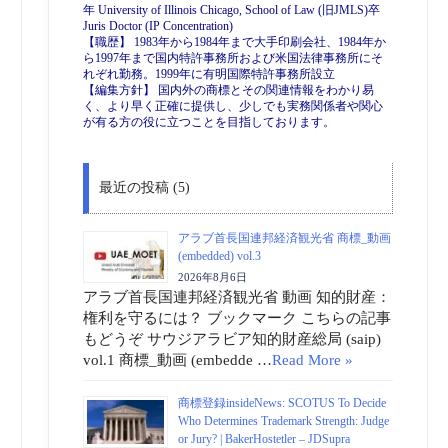
年 University of Illinois Chicago, School of Law (旧JMLS)卒
Juris Doctor (IP Concentration)
【職歴】 1983年から1984年まで大手印刷会社、1984年か
ら1997年まで国内特許事務所および米国法律事務所にそ
れぞれ勤務。1999年に有明国際特許事務所設立
【編集方針】 国内外の商標とその関連情報をわかり易
く、より早く正確に提供し、少しでも実務関係者や関心
が有る方の役に立つことを目指しております。
最近の投稿 (5)
アラブ首長国連邦経済観光省 商標_動画
(embedded) vol.3
2026年8月6日
アラブ首長国連邦経済観光省 動画 知的財産：
権利を守るには？ ブックマーク こちらの記事
もどうぞ サウジアラビア知的財産総局 (saip)
vol.1 商標_動画 (embedde …
Read More »
商標登録insideNews: SCOTUS To Decide
Who Determines Trademark Strength: Judge
or Jury? | BakerHostetler – JDSupra