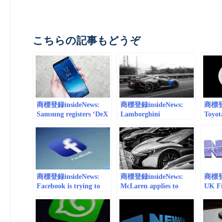
こちらの記事もどうぞ
商標登録insideNews:
商標登録insideNews:
商標登録
Samsung registers ‘DeX
Lamborghini
Toyot
Pad’ trademark in
Trademarks Temerario
LFR 
Europe – TechSpot
Name, Is It For Huracan
Europ
Successor ? | Carscoops
商標登録insideNews:
商標登録insideNews:
商標登録
Facebook is trying to
McLaren applies to
UK Fi
trademark the word
trademark three new
Trade
“BOOK” in Europe
car names |
Bitco
autoblog.com
Bitco