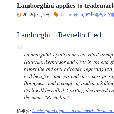
Lamborghini applies to trademar
2022年6月1日
lamborghini
,
欧州連合知的
Lamborghini Revuelto filed
Lamborghini’s path to an electrified lineup 
Huracan, Aventador and Urus by the end of 20
before the end of the decade, reporting last
will be a few concepts and show cars presa
Bolognese, and a couple of trademark filing
itself will be called. CarBuzz discovered L
the name “Revuelto.”
情報源:
Lamborghini applies to trademark ‘Revuelto’