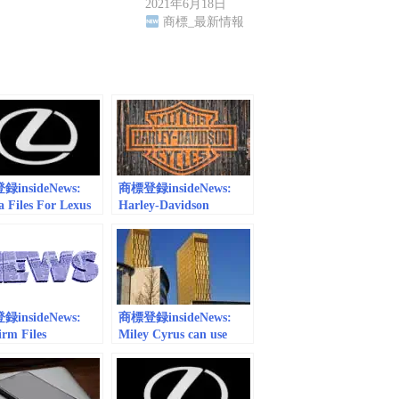
2021年6月18日
商標_最新情報
insideNews:
商標登録insideNews:
a Files For Lexus
Harley-Davidson
Trademark In
Registers New
e | motor1.com
Electrified Trademark
In Europe
| rideapart.com
insideNews:
商標登録insideNews:
rm Files
Miley Cyrus can use
marks for
name as trademark in
inGold and
Europe | ABS-CBN News
inCash – The