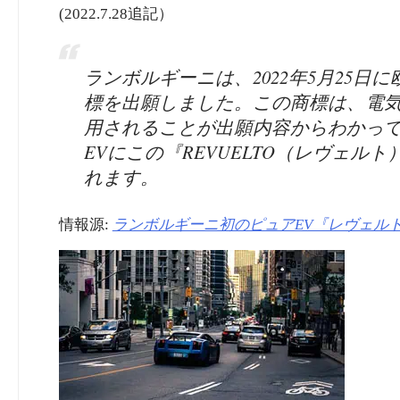
(2022.7.28追記）
ランボルギーニは、2022年5月25日に
標を出願しました。この商標は、電
用されることが出願内容からわかって
EVにこの『REVUELTO（レヴェ
れます。
情報源:
ランボルギーニ初のピュアEV『レヴェルト』が2