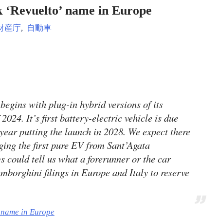
k ‘Revuelto’ name in Europe
財産庁
,
自動車
begins with plug-in hybrid versions of its
24. It’s first battery-electric vehicle is due
 year putting the launch in 2028. We expect there
ging the first pure EV from Sant’Agata
s could tell us what a forerunner or the car
amborghini filings in Europe and Italy to reserve
 name in Europe