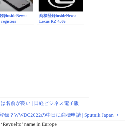
e
insideNews:
商標登録insideNews:
registers
Lexus RZ 450e
national trademark
Trademark Could
pple Pay Cash,
Signal New Electric SUV
ted to launch later
| motor1.com
l | iLounge News
ンドは名前が良い | 日経ビジネス電子版
を登録？WWDC2022の中日に商標申請 | Sputnik Japan
 ‘Revuelto’ name in Europe