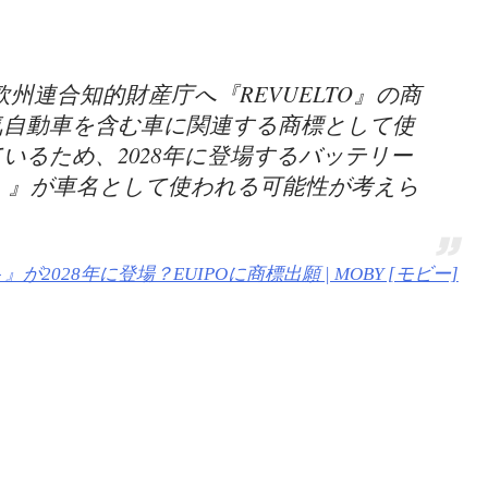
欧州連合知的財産庁へ『REVUELTO』の商
気自動車を含む車に関連する商標として使
いるため、2028年に登場するバッテリー
ルト）』が車名として使われる可能性が考えら
028年に登場？EUIPOに商標出願 | MOBY [モビー]