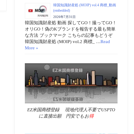
韓国知識財産処 (MOIP) vol.4 商標_動画
(embedded)
2026年7月31日
韓国知識財産処 動画 探してGO！撮ってGO！
オリGO！偽のKブランドを報告する最も簡単
な方法 ブックマーク こちらの記事もどうぞ
韓国知識財産処 (MOIP) vol.2 商標_ …
Read
More »
EZ米国商標登録 現地代理人不要でUSPTO
に直接出願 円安でもお
得