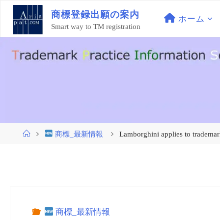
コ
商
標
登
録
出
願
の
案
内
ン
ホーム
Smart way to TM registration
テ
ン
ツ
へ
ス
キ
ッ
プ
ホ
商標_最新情報
Lamborghini applies to trademar
ー
ム
商標_最新情報