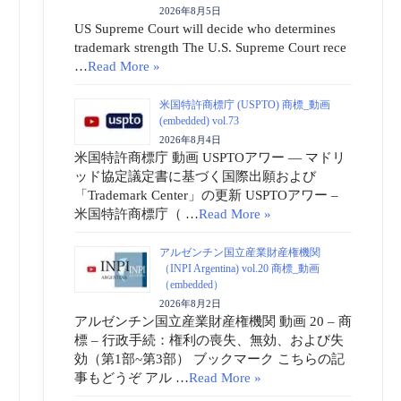
2026年8月5日
US Supreme Court will decide who determines
trademark strength The U.S. Supreme Court rece
…
Read More »
米国特許商標庁 (USPTO) 商標_動画
(embedded) vol.73
2026年8月4日
米国特許商標庁 動画 USPTOアワー ― マドリ
ッド協定議定書に基づく国際出願および
「Trademark Center」の更新 USPTOアワー –
米国特許商標庁（ …
Read More »
アルゼンチン国立産業財産権機関
（INPI Argentina) vol.20 商標_動画
（embedded）
2026年8月2日
アルゼンチン国立産業財産権機関 動画 20 – 商
標 – 行政手続：権利の喪失、無効、および失
効（第1部~第3部） ブックマーク こちらの記
事もどうぞ アル …
Read More »