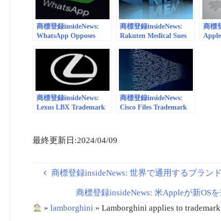
Merkl
商標登録insideNews:
商標登録insideNews:
商標登録
WhatsApp Opposes
Rakuten Medical Sues
Apple 
WhatsPay Trademark |
Illumina Over
inter
lawstreetmedia.com
Trademark Dispute |
for A
GenomeWeb
expec
in fal
商標登録insideNews:
商標登録insideNews:
Lexus LBX Trademark
Cisco Files Trademark
Application May Hint
Opposition Against
At Tiny Crossover
Omcisco, Citing
Concept | motor1.com
Confusion and Dilution |
最終更新日:2024/04/09
Law Street Media
商標登録insideNews: 世界で通用するブラ
商標登録insideNews: 米Appleが新OS
»
lamborghini
»
Lamborghini applies to trademark