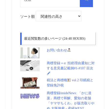
対
索
象:
ソート順
最近閲覧数の多いページ (24-48 HOURS)
お問い合わせ
商標登録＋α: 拒絶理由通知に対
する意見書記載例#1-#107 目次
🖋
税法と商標権
vol.2 印紙税と
登録免許税
商標登録insideNews: 「かに道
楽」商標で和解、愛知の老舗
「ヤマサちくわ」が販売取りや
め 大阪地裁 - 産経WEST