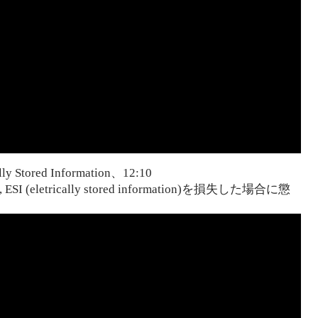
lly Stored Information、12:10
7(e), ESI (eletrically stored information)を損失した場合に懲