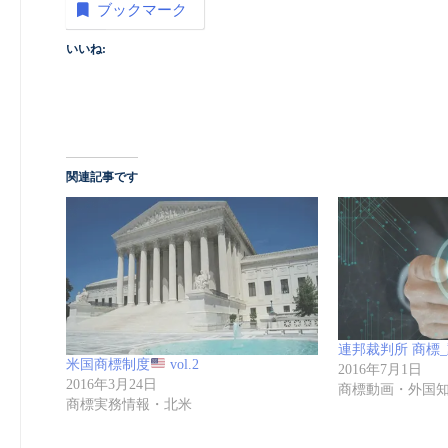
ブックマーク
いいね:
関連記事です
連邦裁判所 商標_動画(
米国商標制度
vol.2
2016年7月1日
2016年3月24日
商標動画・外国
商標実務情報・北米