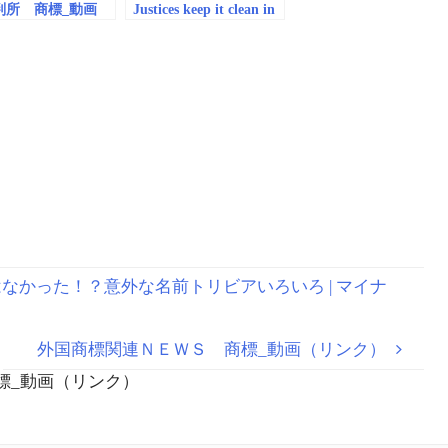
判所 商標_動画
Justices keep it clean in
ンク）
debate over FUCT
trademark –
CNNPolitics
称ではなかった！？意外な名前トリビアいろいろ | マイナ
外国商標関連ＮＥＷＳ 商標_動画（リンク）
標_動画（リンク）