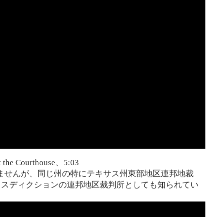
at the Courthouse、5:03
ませんが、同じ州の特にテキサス州東部地区連邦地裁
リスディクションの連邦地区裁判所としても知られてい