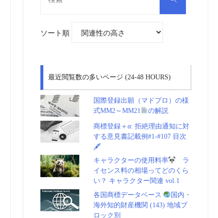
対
索
象:
ソート順
最近閲覧数の多いページ (24-48 HOURS)
国際登録出願（マドプロ）の様
式MM2～MM21
の解説
商標登録＋α: 拒絶理由通知に対
する意見書記載例#1-#107 目次
🖋
キャラクターの使用料率
ラ
イセンス料の相場ってどのくら
い？ キャラクター関連 vol.1
各国商標データベース
国内・
海外知的財産機関 (143) 地域ブ
ロック別