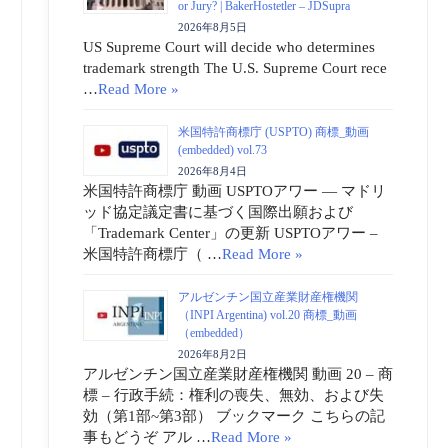
or Jury? | BakerHostetler – JDSupra
2026年8月5日
US Supreme Court will decide who determines
trademark strength The U.S. Supreme Court rece
…
Read More »
米国特許商標庁 (USPTO) 商標_動画
(embedded) vol.73
2026年8月4日
米国特許商標庁 動画 USPTOアワー ― マドリ
ッド協定議定書に基づく国際出願および
「Trademark Center」の更新 USPTOアワー –
米国特許商標庁（ …
Read More »
アルゼンチン国立産業財産権機関
（INPI Argentina) vol.20 商標_動画
（embedded）
2026年8月2日
アルゼンチン国立産業財産権機関 動画 20 – 商
標 – 行政手続：権利の喪失、無効、および失
効（第1部~第3部） ブックマーク こちらの記
事もどうぞ アル …
Read More »