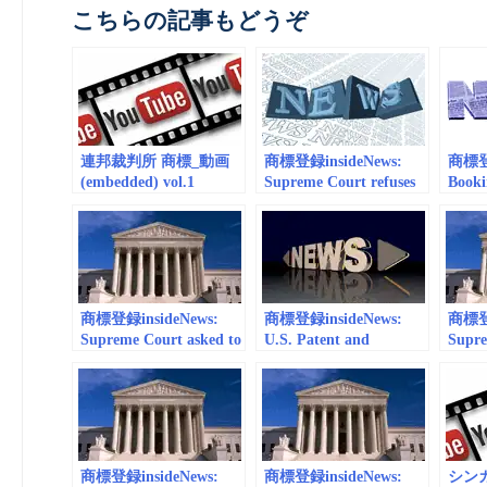
こちらの記事もどうぞ
連邦裁判所 商標_動画
商標登録insideNews:
商標登録
(embedded) vol.1
Supreme Court refuses
Booki
to hear case questioning
Supre
Google’s trademark |
in Tr
Ars Technica
Bloo
商標登録insideNews:
商標登録insideNews:
商標登録
Supreme Court asked to
U.S. Patent and
Supr
nullify the Google
Trademark Office
Revie
trademark | Ars
Considers Supreme
Territ
Technica
Court Ruling on “.com”
Trademarks in New
Decision | American
University Intellectual
商標登録insideNews:
商標登録insideNews:
シン
Property Brief