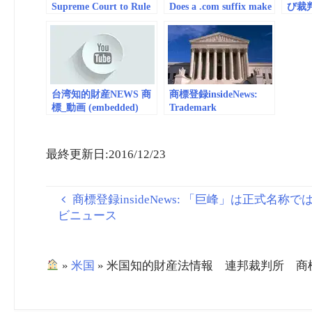
Supreme Court to Rule
Does a .com suffix make
び裁
On Two Trademark
a trademark? The US
（リ
Litigation Cases Next
Supreme Court will
Term – Maier & Maier
decide as Booking marks
its legal spot | The
Register
台湾知的財産NEWS 商
商標登録insideNews:
標_動画 (embedded)
Trademark
infringement and
procedural rules 米国最
高裁動向(2022.2) |
最終更新日:2016/12/23
SCOTUSblog
商標登録insideNews: 「巨峰」は正式名
ビニュース
»
米国
»
米国知的財産法情報 連邦裁判所 商