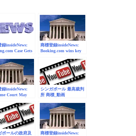
insideNews:
商標登録insideNews:
ng.com Case Gets
Booking.com wins key
me Court Review
trademark case at the
ademark Test –
Supreme Court –
mberg
CNNPolitics
insideNews:
シンガポール 最高裁判
eme Court May
所 商標_動画
w Trademark
(embedded) vol.1
oriality | JDSupra
ガポールの政府及
商標登録insideNews: