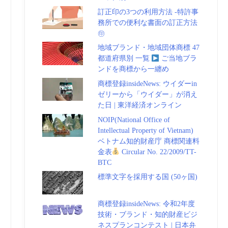
訂正印の3つの利用方法 -特許事
務所での便利な書面の訂正方法
㊞
地域ブランド・地域団体商標 47
都道府県別 一覧
ご当地ブラ
ンドを商標から一纏め
商標登録insideNews: ウイダーin
ゼリーから「ウイダー」が消え
た日 | 東洋経済オンライン
NOIP(National Office of
Intellectual Property of Vietnam)
ベトナム知的財産庁 商標関連料
金表
Circular No. 22/2009/TT-
BTC
標準文字を採用する国 (50ヶ国)
商標登録insideNews: 令和2年度
技術・ブランド・知的財産ビジ
ネスプランコンテスト | 日本弁