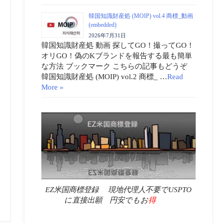
韓国知識財産処 (MOIP) vol.4 商標_動画
(embedded)
2026年7月31日
韓国知識財産処 動画 探してGO！撮ってGO！
オリGO！偽のKブランドを報告する最も簡単
な方法 ブックマーク こちらの記事もどうぞ
韓国知識財産処 (MOIP) vol.2 商標_ …
Read
More »
EZ米国商標登録 現地代理人不要でUSPTO
に直接出願 円安でもお
得