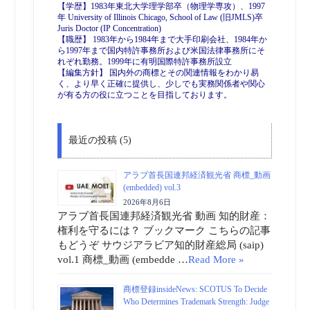
【学歴】1983年東北大学理学部卒（物理学専攻）、1997
年 University of Illinois Chicago, School of Law (旧JMLS)卒
Juris Doctor (IP Concentration)
【職歴】 1983年から1984年まで大手印刷会社、1984年か
ら1997年まで国内特許事務所および米国法律事務所にそ
れぞれ勤務。1999年に有明国際特許事務所設立
【編集方針】 国内外の商標とその関連情報をわかり易
く、より早く正確に提供し、少しでも実務関係者や関心
が有る方の役に立つことを目指しております。
最近の投稿 (5)
アラブ首長国連邦経済観光省 商標_動画
(embedded) vol.3
2026年8月6日
アラブ首長国連邦経済観光省 動画 知的財産：
権利を守るには？ ブックマーク こちらの記事
もどうぞ サウジアラビア知的財産総局 (saip)
vol.1 商標_動画 (embedde …
Read More »
商標登録insideNews: SCOTUS To Decide
Who Determines Trademark Strength: Judge