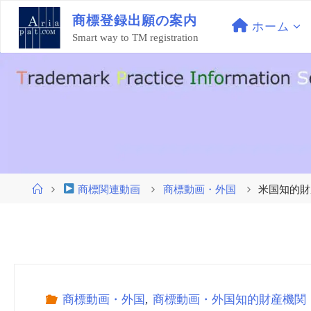
コ
商
標
登
録
出
願
の
案
内
ン
ホーム
Smart way to TM registration
テ
ン
ツ
へ
ス
キ
ッ
プ
ホ
商標関連動画
商標動画・外国
米国知的財
ー
ム
商標動画・外国
,
商標動画・外国知的財産機関