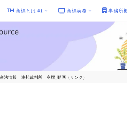
商標とは #1
商標実務
事務所
産法情報 連邦裁判所 商標_動画（リンク）