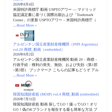
2026年8月4日
米国特許商標庁 動画 USPTOアワー ― マドリッド
協定議定書に基づく国際出願および「Trademark
Center」の更新 USPTOアワー – 米国特許商標庁（
…
Read More »
アルゼンチン国立産業財産権機関（INPI Argentina)
vol.20 商標_動画（embedded）
2026年8月2日
アルゼンチン国立産業財産権機関 動画 20 – 商標 –
行政手続：権利の喪失、無効、および失効（第1部
~第3部） ブックマーク こちらの記事もどうぞ アル
…
Read More »
韓国知識財産処 (MOIP) vol.4 商標_動画 (embedded)
2026年7月31日
韓国知識財産処 動画 探してGO！撮ってGO！オリ
GO！偽のKブランドを報告する最も簡単な方法 ブ