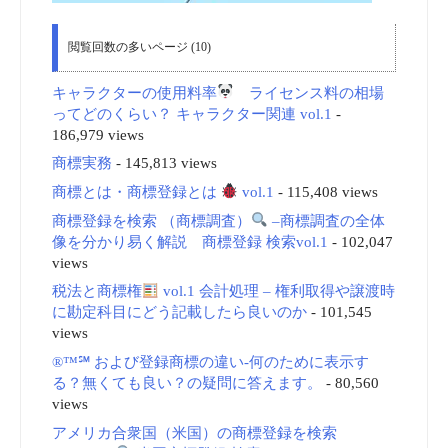
閲覧回数の多いページ (10)
キャラクターの使用料率
ライセンス料の相場
ってどのくらい？ キャラクター関連 vol.1
-
186,979 views
商標実務
- 145,813 views
商標とは・商標登録とは
vol.1
- 115,408 views
商標登録を検索 （商標調査）
–商標調査の全体
像を分かり易く解説 商標登録 検索vol.1
- 102,047
views
税法と商標権
vol.1 会計処理 – 権利取得や譲渡時
に勘定科目にどう記載したら良いのか
- 101,545
views
®™℠ および登録商標の違い-何のために表示す
る？無くても良い？の疑問に答えます。
- 80,560
views
アメリカ合衆国（米国）の商標登録を検索