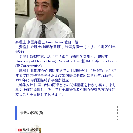
弁理士 米国弁護士 Juris Doctor 佐藤 勝
【資格】 弁理士(1986年登録)、米国弁護士（イリノイ州 2001年
登録）
【学歴】1983年東北大学理学部卒（物理学専攻）、1997年
University of Illinois Chicago, School of Law (旧JMLS)卒 Juris Doctor
(IP Concentration)
【職歴】 1983年から1984年まで大手印刷会社、1984年から1997
年まで国内特許事務所および米国法律事務所にそれぞれ勤務。
1999年に有明国際特許事務所設立
【編集方針】 国内外の商標とその関連情報をわかり易く、より
早く正確に提供し、少しでも実務関係者や関心が有る方の役に
立つことを目指しております。
最近の投稿 (5)