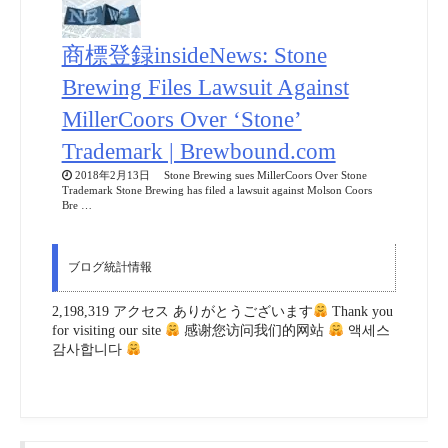
商標登録insideNews: Stone
Brewing Files Lawsuit Against
MillerCoors Over ‘Stone’
Trademark | Brewbound.com
2018年2月13日 Stone Brewing sues MillerCoors Over Stone
Trademark Stone Brewing has filed a lawsuit against Molson Coors
Bre …
ブログ統計情報
2,198,319 アクセス ありがとうございます
Thank you
for visiting our site
感谢您访问我们的网站
액세스
감사합니다