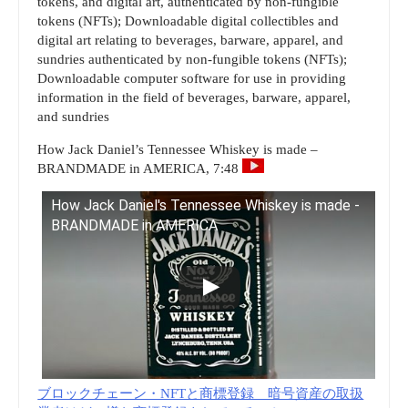
tokens, and digital art, authenticated by non-fungible
tokens (NFTs); Downloadable digital collectibles and
digital art relating to beverages, barware, apparel, and
sundries authenticated by non-fungible tokens (NFTs);
Downloadable computer software for use in providing
information in the field of beverages, barware, apparel,
and sundries
How Jack Daniel’s Tennessee Whiskey is made –
BRANDMADE in AMERICA, 7:48
How Jack Daniel's Tennessee Whiskey is made -
BRANDMADE in AMERICA
ブロックチェーン・NFTと商標登録 暗号資産の取扱