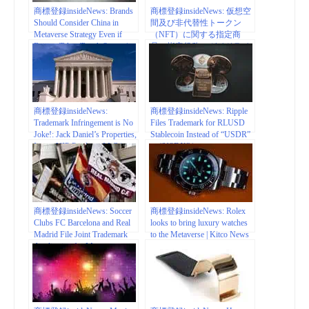
商標登録insideNews: Brands
商標登録insideNews: 仮想空
Should Consider China in
間及び非代替性トークン
Metaverse Strategy Even if
（NFT）に関する指定商
Beijing Takes Tough Stance |
品・指定役務のガイドライ
The Fashion Law
ン | 特許庁
商標登録insideNews:
商標登録insideNews: Ripple
Trademark Infringement is No
Files Trademark for RLUSD
Joke!: Jack Daniel’s Properties,
Stablecoin Instead of “USDR”
Inc. v. VIP Products LLC |
or “USDX” |
Ward and Smith, P.A. |
thecryptobasic.com
JDSupra
商標登録insideNews: Soccer
商標登録insideNews: Rolex
Clubs FC Barcelona and Real
looks to bring luxury watches
Madrid File Joint Trademark
to the Metaverse | Kitco News
Application for Metaverse
Activities | Metaverse Bitcoin
News