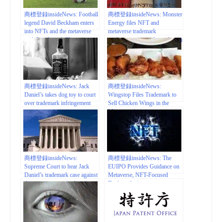
商標登録insideNews: Football
商標登録insideNews: Monster
legend David Beckham enters
Energy files NFT and
into NFTs and the metaverse
metaverse trademark
with 3 trademark filings |
applications | cointelegraph.com
finbold.com
商標登録insideNews: Jack
商標登録insideNews:
Daniel’s takes dog toy to court
Wingstop Files Trademark to
over trademark infringement
Sell Chicken Wings in the
Metaverse |
businessinsider.com
商標登録insideNews:
商標登録insideNews: The
Supreme Court to hear Jack
EUIPO Provides Guidance on
Daniel’s trademark case against
Metaverse, NFT-Focused
dog toy company | cnbc.com
Trademarks |
thefashionlaw.com