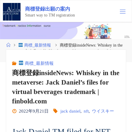
コ
商
標
登
録
出
願
の
案
内
ン
テ
Smart way to TM registration
ン
ツ
へ
ス
ホ
商標_最新情報
商標登録insideNews: Whiskey in the
キ
ー
metaverse: Jack Daniel’s files for virtual beverages trademark |
ッ
ム
finbold.com
プ
商標_最新情報
商標登録insideNews: Whiskey in the
metaverse: Jack Daniel’s files for
virtual beverages trademark |
finbold.com
2022年9月21日
jack daniel
,
nft
,
ウイスキー
Jack Daniel TM filed for NFT