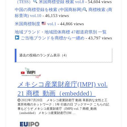
（TESS）
米国商標登録 検索 vol.8
- 54,604 views
中国の商標登録を検索 (中国商标网)
商標検索 (商
标查询) vol.10
- 46,153 views
米国商標制度
vol.1
- 44,866 views
地域ブランド・地域団体商標 47都道府県別 一覧
ご当地ブランドを商標から一纏め
- 43,797 views
過去の投稿のランダム表示（4）
メキシコ産業財産庁(IMPI) vol.
21 商標_動画（embedded）
2022年7月20日 メキシコ産業財産庁 動画 革新的な女性と工
業所有権のネットワーク：1年 行政の日 ブックマーク こちらの記
事もどうぞ メキシコ産業財産庁（IMPI) vol. 7 商標_動画
（embedded） メキシコ産業財産庁(IM …