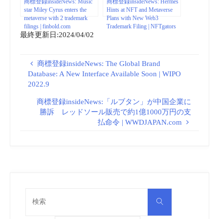
商標登録insideNews: Music
商標登録insideNews: Hermes
star Miley Cyrus enters the
Hints at NFT and Metaverse
metaverse with 2 trademark
Plans with New Web3
filings | finbold.com
Trademark Filing | NFTgators
最終更新日:2024/04/02
商標登録insideNews: The Global Brand
Database: A New Interface Available Soon | WIPO
2022.9
商標登録insideNews:「ルブタン」が中国企業に
勝訴 レッドソール販売で約1億1000万円の支
払命令 | WWDJAPAN.com
検
検
索
索
対