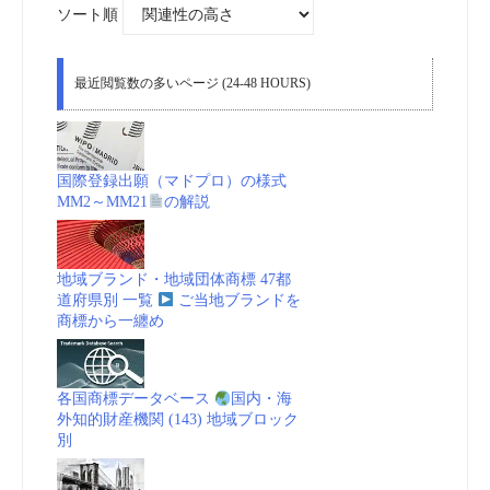
象:
ソート順
最近閲覧数の多いページ (24-48 HOURS)
国際登録出願（マドプロ）の様式
MM2～MM21
の解説
地域ブランド・地域団体商標 47都
道府県別 一覧
ご当地ブランドを
商標から一纏め
各国商標データベース
国内・海
外知的財産機関 (143) 地域ブロック
別