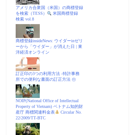
アメリカ合衆国（米国）の商標登録
を検索（TESS）
米国商標登録
検索 vol.8
商標登録insideNews: ウイダーinゼリ
ーから「ウイダー」が消えた日 | 東
洋経済オンライン
訂正印の3つの利用方法 -特許事務
所での便利な書面の訂正方法 ㊞
NOIP(National Office of Intellectual
Property of Vietnam) ベトナム知的財
産庁 商標関連料金表
Circular No.
22/2009/TT-BTC