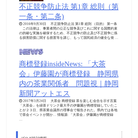
不正競争防止法 第1章 総則（第
一条・第二条)
2016年9月30日 不正競争防止法 第1章 総則 （目的） 第一条
この法律は、事業者間の公正な競争及びこれに関する国際約束
の的確な実施を確保するため、不正競争の防止及び不正競争に係
る損害賠償に関する措置等を講じ、もって国民経済の健全な発 …
商標登録insideNews: 「大茶
会」伊藤園が商標登録 静岡県
内の茶業関係者 問題視｜静岡
新聞アットエス
2017年3月24日 大茶会 商標登録 茶を楽しむ会合を示す言葉
「大茶会」を緑茶ドリンク最大手の伊藤園が商標登録していたこ
とが２３日、県茶業会議所の理事会で報告された。県内では各地
で茶会イベントが開か… 情報源: 「大茶会」伊藤園が商標登録
…