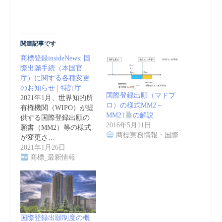
関連記事です
商標登録insideNews: 国
際出願手続（本国官
庁）に関する各種変更
のお知らせ | 特許庁
国際登録出願（マドプ
2021年1月、世界知的所
ロ）の様式MM2～
有権機関（WIPO）が提
MM21
の解説
供する国際登録出願の
2016年5月11日
願書（MM2）等の様式
商標実務情報・国際
が変更さ…
2021年1月26日
商標_最新情報
国際登録出願制度の概