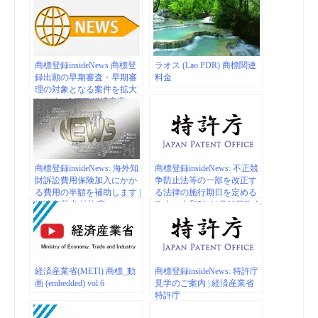
Registrations | WIPO
商標登録insideNews 商標登
ラオス (Lao PDR) 商標関連
録出願の早期審査・早期審
料金
理の対象となる案件を拡大
します（METI/経済産業
省）
商標登録insideNews: 海外知
商標登録insideNews: 不正競
財訴訟費用保険加入にかか
争防止法等の一部を改正す
る費用の半額を補助します |
る法律の施行期日を定める
経済産業省 特許庁
政令（令和5年11月29日政令
第338号） | 経済産業省 特許
庁
経済産業省(METI) 商標_動
商標登録insideNews: 特許庁
画 (embedded) vol.6
見学のご案内 | 経済産業省
特許庁