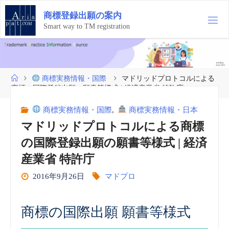
コ
商
標
登
録
出
願
の
案
内
ン
テ
Smart way to TM registration
ン
ツ
へ
ス
ホ
商標実務情報・国際
マドリッドプロトコルによる
キ
ー
商標の国際登録出願の願書等様式 | 経済産業省 特許庁
ッ
ム
プ
商標実務情報・国際
,
商標実務情報・日本
マドリッドプロトコルによる商標
の国際登録出願の願書等様式 | 経済
産業省 特許庁
2016年9月26日
マドプロ
商標の国際出願 願書等様式