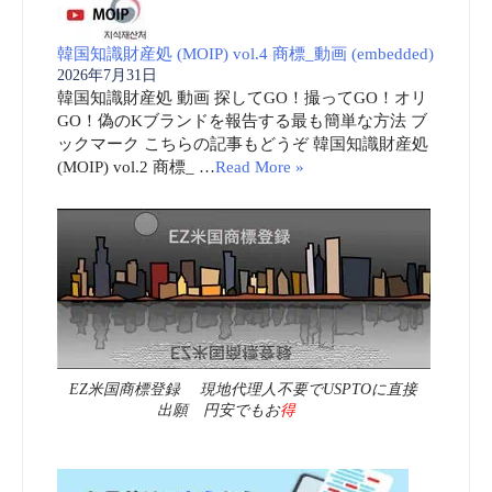
韓国知識財産処 (MOIP) vol.4 商標_動画 (embedded)
2026年7月31日
韓国知識財産処 動画 探してGO！撮ってGO！オリ
GO！偽のKブランドを報告する最も簡単な方法 ブ
ックマーク こちらの記事もどうぞ 韓国知識財産処
(MOIP) vol.2 商標_ …
Read More »
EZ米国商標登録 現地代理人不要でUSPTOに直接
出願 円安でもお
得