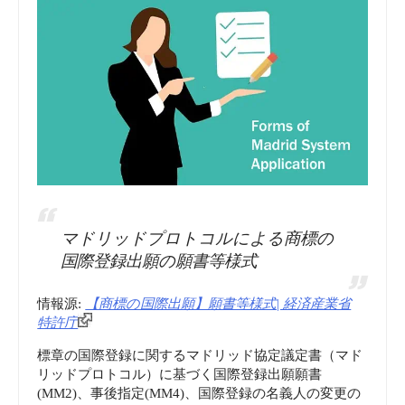
マドリッドプロトコルによる商標の
国際登録出願の願書等様式
情報源:
【商標の国際出願】願書等様式| 経済産業省
特許庁
標章の国際登録に関するマドリッド協定議定書（マド
リッドプロトコル）に基づく国際登録出願願書
(MM2)、事後指定(MM4)、国際登録の名義人の変更の