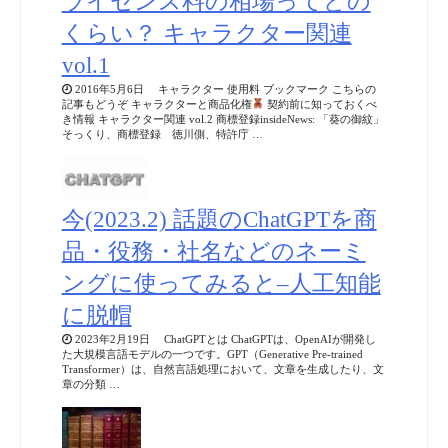
ライセンス料の相場ってどの
くらい？ キャラクター関連
vol.1
2016年5月6日 キャラクター 使用料 ブックマーク こちらの
記事もどうぞ キャラクターと商品化権
契約前に知っておくべ
き情報 キャラクター関連 vol.2 商標登録insideNews: 「葵の御紋」
そっくり、商標登録 徳川側、特許庁 …
今(2023.2) 話題のChatGPTを商
品・役務・社名などのネーミ
ングに使ってみると–人工知能
に脱帽
2023年2月19日 ChatGPTとは ChatGPTは、OpenAIが開発し
た大規模言語モデルの一つです。GPT（Generative Pre-trained
Transformer）は、自然言語処理において、文章を生成したり、文
章の分類 …