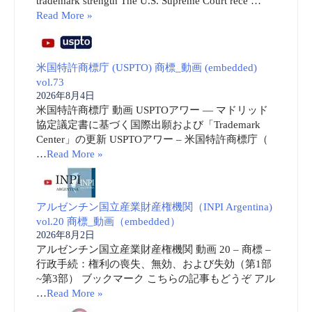
trademark strength The U.S. Supreme Court rece …
Read More »
米国特許商標庁 (USPTO) 商標_動画 (embedded)
vol.73
2026年8月4日
米国特許商標庁 動画 USPTOアワー ― マドリッド
協定議定書に基づく国際出願および「Trademark
Center」の更新 USPTOアワー – 米国特許商標庁（
…
Read More »
アルゼンチン国立産業財産権機関（INPI Argentina)
vol.20 商標_動画（embedded）
2026年8月2日
アルゼンチン国立産業財産権機関 動画 20 – 商標 –
行政手続：権利の喪失、無効、および失効（第1部
~第3部） ブックマーク こちらの記事もどうぞ アル
…
Read More »