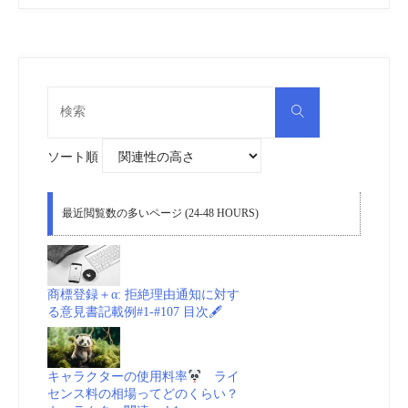
検
検
索
索
対
象:
ソート順
最近閲覧数の多いページ (24-48 HOURS)
商標登録＋α: 拒絶理由通知に対す
る意見書記載例#1-#107 目次🖋
キャラクターの使用料率
ライ
センス料の相場ってどのくらい？