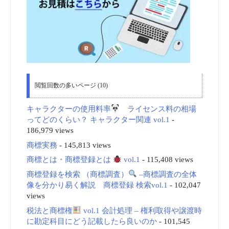
閲覧回数の多いページ (10)
キャラクターの使用料率
ライセンス料の相場
ってどのくらい？ キャラクター関連 vol.1
-
186,979 views
商標実務
- 145,813 views
商標とは・商標登録とは
vol.1
- 115,408 views
商標登録を検索 （商標調査）
–商標調査の全体
像を分かり易く解説 商標登録 検索vol.1
- 102,047
views
税法と商標権
vol.1 会計処理 – 権利取得や譲渡時
に勘定科目にどう記載したら良いのか
- 101,545