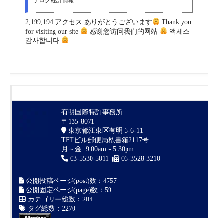
ブログ統計情報
2,199,194 アクセス ありがとうございます
Thank you
for visiting our site
感谢您访问我们的网站
액세스
감사합니다
有明国際特許事務所
〒135-8071
東京都江東区有明 3-6-11
TFTビル郵便局私書箱2117号
月～金: 9:00am～5:30pm
03-5530-5011
03-3528-3210
公開投稿ページ(post)数：4757
公開固定ページ(page)数：59
カテゴリー総数：204
タグ総数：2270