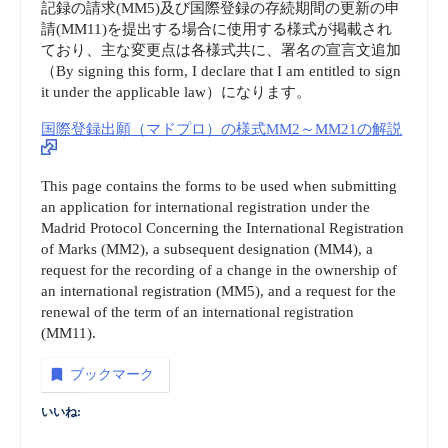
記録の請求(MM5)及び国際登録の存続期間の更新の申
請(MM11)を提出する場合に使用する様式が掲載され
ており、主な変更点は各様式共に、署名の宣言文追加
（By signing this form, I declare that I am entitled to sign
it under the applicable law）になります。
国際登録出願（マドプロ）の様式MM2～MM21の解説
This page contains the forms to be used when submitting
an application for international registration under the
Madrid Protocol Concerning the International Registration
of Marks (MM2), a subsequent designation (MM4), a
request for the recording of a change in the ownership of
an international registration (MM5), and a request for the
renewal of the term of an international registration
(MM11).
ブックマーク
いいね: