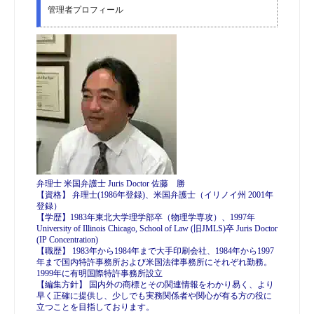
管理者プロフィール
弁理士 米国弁護士 Juris Doctor 佐藤 勝
【資格】 弁理士(1986年登録)、米国弁護士（イリノイ州 2001年
登録）
【学歴】1983年東北大学理学部卒（物理学専攻）、1997年
University of Illinois Chicago, School of Law (旧JMLS)卒 Juris Doctor
(IP Concentration)
【職歴】 1983年から1984年まで大手印刷会社、1984年から1997
年まで国内特許事務所および米国法律事務所にそれぞれ勤務。
1999年に有明国際特許事務所設立
【編集方針】 国内外の商標とその関連情報をわかり易く、より
早く正確に提供し、少しでも実務関係者や関心が有る方の役に
立つことを目指しております。