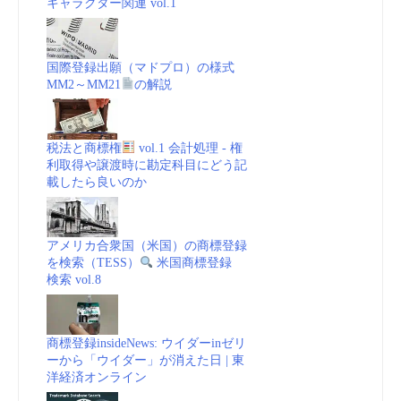
キャラクター関連 vol.1
国際登録出願（マドプロ）の様式
MM2～MM21
の解説
税法と商標権
vol.1 会計処理 - 権
利取得や譲渡時に勘定科目にどう記
載したら良いのか
アメリカ合衆国（米国）の商標登録
を検索（TESS）
米国商標登録
検索 vol.8
商標登録insideNews: ウイダーinゼリ
ーから「ウイダー」が消えた日 | 東
洋経済オンライン