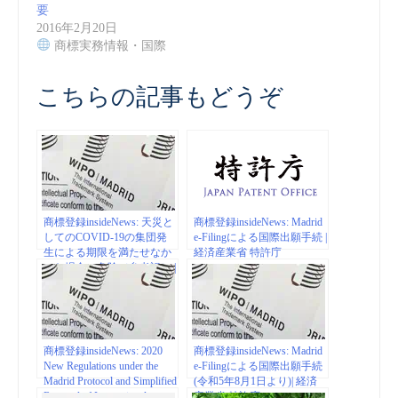
要
2016年2月20日
商標実務情報・国際
こちらの記事もどうぞ
商標登録insideNews: 天災と
商標登録insideNews: Madrid
してのCOVID-19の集団発
e-Filingによる国際出願手続 |
生による期限を満たせなか
経済産業省 特許庁
った場合の免除（参考訳） |
経済産業省 特許庁
商標登録insideNews: 2020
商標登録insideNews: Madrid
New Regulations under the
e-Filingによる国際出願手続
Madrid Protocol and Simplified
(令和5年8月1日より)| 経済
Renewal of International
産業省 特許庁