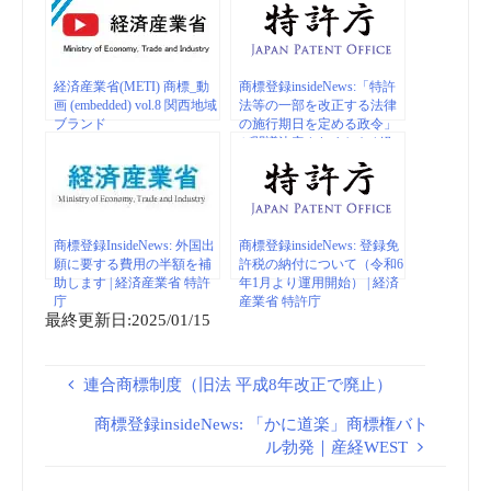
経済産業省(METI) 商標_動
商標登録insideNews:「特許
画 (embedded) vol.8 関西地域
法等の一部を改正する法律
ブランド
の施行期日を定める政令」
が閣議決定されました | 経
済産業省
商標登録InsideNews: 外国出
商標登録insideNews: 登録免
願に要する費用の半額を補
許税の納付について（令和6
助します | 経済産業省 特許
年1月より運用開始） | 経済
庁
産業省 特許庁
最終更新日:2025/01/15
連合商標制度（旧法 平成8年改正で廃止）
商標登録insideNews: 「かに道楽」商標権バト
ル勃発｜産経WEST