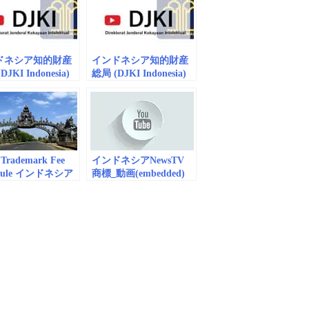
ドネシア知的財産
インドネシア知的財産
JKI Indonesia)
総局 (DJKI Indonesia)
9 商標_動画
vol.3 商標_動画
edded）
（embedded）
Trademark Fee
インドネシアNewsTV
edule インドネシア
商標_動画(embedded)
財産総局 商標関連
表