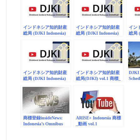
TELISIK
インドネシア知的財産
インドネシア知的財産
イン
総局 (DJKI Indonesia)
総局 (DJKI Indonesia)
総局 (D
vol.4 商標_動画
vol.5 商標_動画
vol.
（embedded）
（embedded/playlist）
（emb
インドネシア知的財産
インドネシア知的財産
DJKI 
総局 (DJKI Indonesia)
総局(DJKI) vol.1 商標_
Sch
vol.11 商標_動画
動画
知的
（embedded/playlist）
（embedded/playlist）
料金
商標登録insideNews:
ARISE+ Indonesia 商標
Indonesia’s Omnibus
_動画 vol.1
Law Amends The Patent
(embedded/playlist)
Law And The