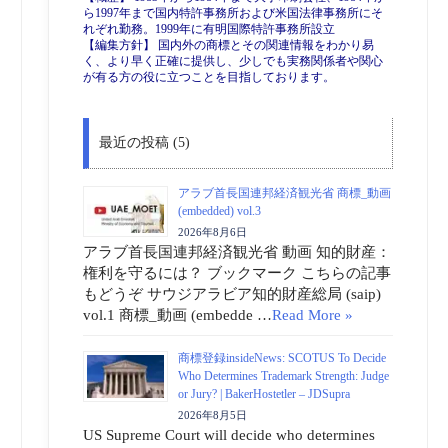
ら1997年まで国内特許事務所および米国法律事務所にそ
れぞれ勤務。1999年に有明国際特許事務所設立
【編集方針】 国内外の商標とその関連情報をわかり易
く、より早く正確に提供し、少しでも実務関係者や関心
が有る方の役に立つことを目指しております。
最近の投稿 (5)
アラブ首長国連邦経済観光省 商標_動画
(embedded) vol.3
2026年8月6日
アラブ首長国連邦経済観光省 動画 知的財産：
権利を守るには？ ブックマーク こちらの記事
もどうぞ サウジアラビア知的財産総局 (saip)
vol.1 商標_動画 (embedde …
Read More »
商標登録insideNews: SCOTUS To Decide
Who Determines Trademark Strength: Judge
or Jury? | BakerHostetler – JDSupra
2026年8月5日
US Supreme Court will decide who determines