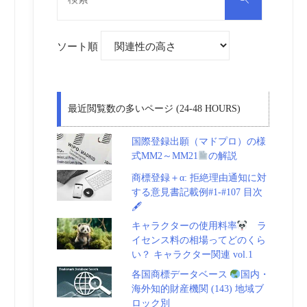
対
索
象:
ソート順
最近閲覧数の多いページ (24-48 HOURS)
国際登録出願（マドプロ）の様
式MM2～MM21
の解説
商標登録＋α: 拒絶理由通知に対
する意見書記載例#1-#107 目次
🖋
キャラクターの使用料率
ラ
イセンス料の相場ってどのくら
い？ キャラクター関連 vol.1
各国商標データベース
国内・
海外知的財産機関 (143) 地域ブ
ロック別