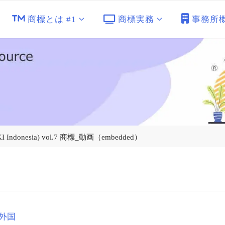
商標とは #1
商標実務
事務所
donesia) vol.7 商標_動画（embedded）
外国