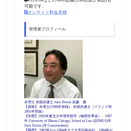
可能です。
オンサイト料金見積
管理者プロフィール
弁理士 米国弁護士 Juris Doctor 佐藤 勝
【資格】 弁理士(1986年登録)、米国弁護士（イリノイ州
2001年登録）
【学歴】1983年東北大学理学部卒（物理学専攻）、1997
年 University of Illinois Chicago, School of Law (旧JMLS)卒
Juris Doctor (IP Concentration)
【職歴】 1983年から1984年まで大手印刷会社、1984年か