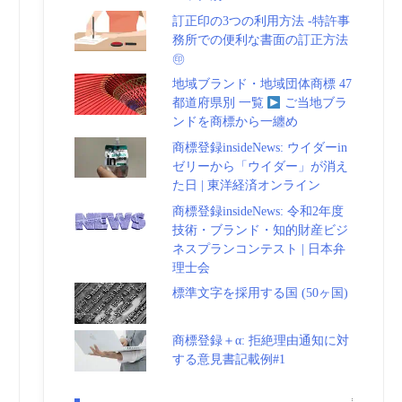
訂正印の3つの利用方法 -特許事
務所での便利な書面の訂正方法
㊞
地域ブランド・地域団体商標 47
都道府県別 一覧
ご当地ブラ
ンドを商標から一纏め
商標登録insideNews: ウイダーin
ゼリーから「ウイダー」が消え
た日 | 東洋経済オンライン
商標登録insideNews: 令和2年度
技術・ブランド・知的財産ビジ
ネスプランコンテスト | 日本弁
理士会
標準文字を採用する国 (50ヶ国)
商標登録＋α: 拒絶理由通知に対
する意見書記載例#1