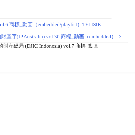
.6 商標_動画（embedded/playlist）TELISIK
IP Australia) vol.30 商標_動画（embedded）
局 (DJKI Indonesia) vol.7 商標_動画