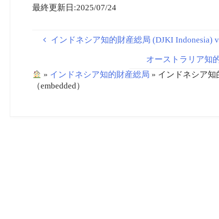
Trademark Law To
最終更新日:2025/07/24
Support Foreign
Investment – IP
Indonesia | mondaq.com
インドネシア知的財産総局 (DJKI Indonesia) vol
オーストラリア知的財産庁(
»
インドネシア知的財産総局
»
インドネシア知的財産総
（embedded）