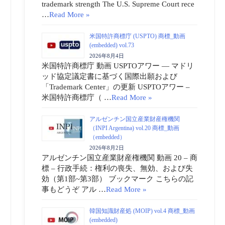
trademark strength The U.S. Supreme Court rece
…
Read More »
米国特許商標庁 (USPTO) 商標_動画
(embedded) vol.73
2026年8月4日
米国特許商標庁 動画 USPTOアワー ― マドリ
ッド協定議定書に基づく国際出願および
「Trademark Center」の更新 USPTOアワー –
米国特許商標庁（ …
Read More »
アルゼンチン国立産業財産権機関
（INPI Argentina) vol.20 商標_動画
（embedded）
2026年8月2日
アルゼンチン国立産業財産権機関 動画 20 – 商
標 – 行政手続：権利の喪失、無効、および失
効（第1部~第3部） ブックマーク こちらの記
事もどうぞ アル …
Read More »
韓国知識財産処 (MOIP) vol.4 商標_動画
(embedded)