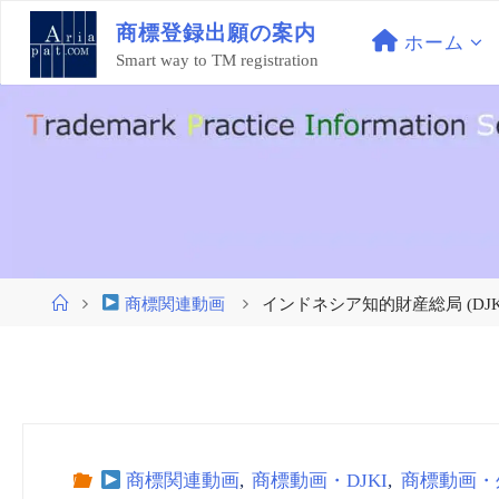
コ
商
標
登
録
出
願
の
案
内
ン
ホーム
Smart way to TM registration
テ
ン
ツ
へ
ス
キ
ッ
プ
ホ
商標関連動画
インドネシア知的財産総局 (DJKI In
ー
ム
商標関連動画
,
商標動画・DJKI
,
商標動画・