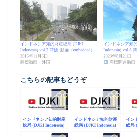
インドネシア知的財産総局 (DJKI
インドネシア知的財
Indonesia) vol.2 商標_動画（embedded）
Indonesia) vol
2016年11月6日
2023年8月21日
商標動画・外国
商標関連動画
こちらの記事もどうぞ
インドネシア知的財産
インドネシア知的財産
イン
総局 (DJKI Indonesia)
総局 (DJKI Indonesia)
総局 (D
vol.2 商標_動画
vol.6 商標_動画
vol.
（embedded）
（embedded/playlist）
（emb